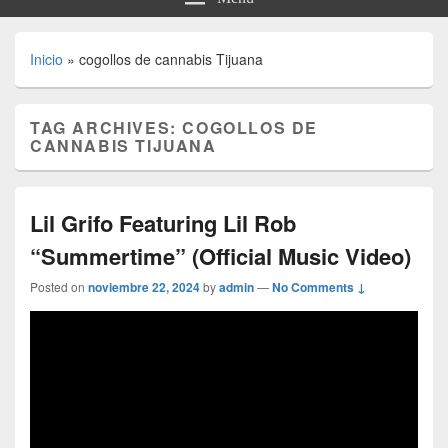
Inicio
»
cogollos de cannabis Tijuana
TAG ARCHIVES:
COGOLLOS DE
CANNABIS TIJUANA
Lil Grifo Featuring Lil Rob
“Summertime” (Official Music Video)
Posted on
noviembre 22, 2024
by
admin
—
No Comments ↓