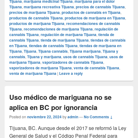
Tijuana
,
marijuana medicinal Tijuana
,
marijuana para el dolor
Tijuana
,
marijuana recreativa Tijuana
,
precios de cannabis Tijuana
,
precios de marijuana Tijuana
,
productos de cannabis en Tijuana
,
productos de cannabis Tijuana
,
productos de marijuana en Tijuana
,
productos de marijuana Tijuana
,
recomendaciones de cannabis
Tijuana
,
recomendaciones de marijuana Tijuana
,
regulación de
cannabis Tijuana
,
regulación de marijuana Tijuana
,
tienda de
cannabis Tijuana
,
tienda de marijuana Tijuana
,
tiendas de cannabis
en Tijuana
,
tiendas de cannabis Tijuana
,
tiendas de marijuana en
Tijuana
,
Tijuana
,
Tijuana cannabis
,
Tijuana marijuana
,
Tijuana y
cannabis
,
Tijuana y marijuana
,
usos de cannabis Tijuana
,
usos de
marijuana Tijuana
,
vaporizadores de cannabis Tijuana
,
vaporizadores de marijuana Tijuana
,
venta de cannabis Tijuana
,
venta de marijuana Tijuana
|
Leave a reply
Uso médico de mariguana no se
aplica en BC por ignorancia
Posted on
noviembre 22, 2024
by
admin
—
No Comments ↓
Tijuana, BC. Aunque desde el 2017 se reformó la Ley
General de Salud y el Código Penal Federal para