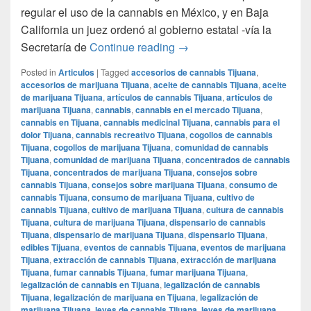
regular el uso de la cannabis en México, y en Baja
California un juez ordenó al gobierno estatal -vía la
Uso médico de mariguana n
Secretaría de
Continue reading
→
Posted in
Articulos
|
Tagged
accesorios de cannabis Tijuana
,
accesorios de marijuana Tijuana
,
aceite de cannabis Tijuana
,
aceite
de marijuana Tijuana
,
artículos de cannabis Tijuana
,
artículos de
marijuana Tijuana
,
cannabis
,
cannabis en el mercado Tijuana
,
cannabis en Tijuana
,
cannabis medicinal Tijuana
,
cannabis para el
dolor Tijuana
,
cannabis recreativo Tijuana
,
cogollos de cannabis
Tijuana
,
cogollos de marijuana Tijuana
,
comunidad de cannabis
Tijuana
,
comunidad de marijuana Tijuana
,
concentrados de cannabis
Tijuana
,
concentrados de marijuana Tijuana
,
consejos sobre
cannabis Tijuana
,
consejos sobre marijuana Tijuana
,
consumo de
cannabis Tijuana
,
consumo de marijuana Tijuana
,
cultivo de
cannabis Tijuana
,
cultivo de marijuana Tijuana
,
cultura de cannabis
Tijuana
,
cultura de marijuana Tijuana
,
dispensario de cannabis
Tijuana
,
dispensario de marijuana Tijuana
,
dispensario Tijuana
,
edibles Tijuana
,
eventos de cannabis Tijuana
,
eventos de marijuana
Tijuana
,
extracción de cannabis Tijuana
,
extracción de marijuana
Tijuana
,
fumar cannabis Tijuana
,
fumar marijuana Tijuana
,
legalización de cannabis en Tijuana
,
legalización de cannabis
Tijuana
,
legalización de marijuana en Tijuana
,
legalización de
marijuana Tijuana
,
leyes de cannabis Tijuana
,
leyes de marijuana