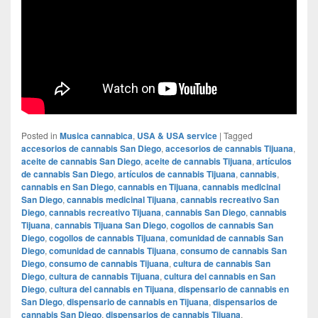
Posted in
Musica cannabica
,
USA & USA service
|
Tagged
accesorios de cannabis San Diego
,
accesorios de cannabis Tijuana
,
aceite de cannabis San Diego
,
aceite de cannabis Tijuana
,
artículos
de cannabis San Diego
,
artículos de cannabis Tijuana
,
cannabis
,
cannabis en San Diego
,
cannabis en Tijuana
,
cannabis medicinal
San Diego
,
cannabis medicinal Tijuana
,
cannabis recreativo San
Diego
,
cannabis recreativo Tijuana
,
cannabis San Diego
,
cannabis
Tijuana
,
cannabis Tijuana San Diego
,
cogollos de cannabis San
Diego
,
cogollos de cannabis Tijuana
,
comunidad de cannabis San
Diego
,
comunidad de cannabis Tijuana
,
consumo de cannabis San
Diego
,
consumo de cannabis Tijuana
,
cultura de cannabis San
Diego
,
cultura de cannabis Tijuana
,
cultura del cannabis en San
Diego
,
cultura del cannabis en Tijuana
,
dispensario de cannabis en
San Diego
,
dispensario de cannabis en Tijuana
,
dispensarios de
cannabis San Diego
,
dispensarios de cannabis Tijuana
,