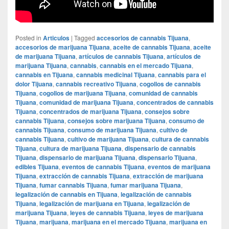
Posted in
Articulos
|
Tagged
accesorios de cannabis Tijuana
,
accesorios de marijuana Tijuana
,
aceite de cannabis Tijuana
,
aceite
de marijuana Tijuana
,
artículos de cannabis Tijuana
,
artículos de
marijuana Tijuana
,
cannabis
,
cannabis en el mercado Tijuana
,
cannabis en Tijuana
,
cannabis medicinal Tijuana
,
cannabis para el
dolor Tijuana
,
cannabis recreativo Tijuana
,
cogollos de cannabis
Tijuana
,
cogollos de marijuana Tijuana
,
comunidad de cannabis
Tijuana
,
comunidad de marijuana Tijuana
,
concentrados de cannabis
Tijuana
,
concentrados de marijuana Tijuana
,
consejos sobre
cannabis Tijuana
,
consejos sobre marijuana Tijuana
,
consumo de
cannabis Tijuana
,
consumo de marijuana Tijuana
,
cultivo de
cannabis Tijuana
,
cultivo de marijuana Tijuana
,
cultura de cannabis
Tijuana
,
cultura de marijuana Tijuana
,
dispensario de cannabis
Tijuana
,
dispensario de marijuana Tijuana
,
dispensario Tijuana
,
edibles Tijuana
,
eventos de cannabis Tijuana
,
eventos de marijuana
Tijuana
,
extracción de cannabis Tijuana
,
extracción de marijuana
Tijuana
,
fumar cannabis Tijuana
,
fumar marijuana Tijuana
,
legalización de cannabis en Tijuana
,
legalización de cannabis
Tijuana
,
legalización de marijuana en Tijuana
,
legalización de
marijuana Tijuana
,
leyes de cannabis Tijuana
,
leyes de marijuana
Tijuana
,
marijuana
,
marijuana en el mercado Tijuana
,
marijuana en