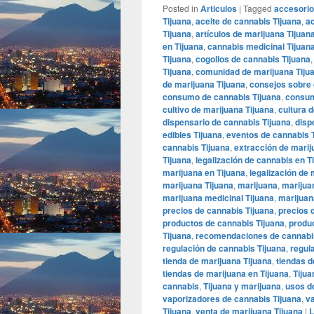
Posted in
Articulos
|
Tagged
accesorio
Tijuana
,
aceite de cannabis Tijuana
,
ac
Tijuana
,
artículos de marijuana Tijuan
en Tijuana
,
cannabis medicinal Tijuan
Tijuana
,
cogollos de cannabis Tijuana
Tijuana
,
comunidad de marijuana Tiju
de marijuana Tijuana
,
consejos sobre 
consumo de cannabis Tijuana
,
consum
cultivo de marijuana Tijuana
,
cultura 
dispensario de cannabis Tijuana
,
disp
edibles Tijuana
,
eventos de cannabis 
cannabis Tijuana
,
extracción de marij
Tijuana
,
legalización de cannabis en T
marijuana en Tijuana
,
legalización de 
marijuana Tijuana
,
marijuana
,
marijua
marijuana medicinal Tijuana
,
marijuana
precios de cannabis Tijuana
,
precios 
productos de cannabis Tijuana
,
produc
Tijuana
,
recomendaciones de cannabis
regulación de cannabis Tijuana
,
regul
tienda de marijuana Tijuana
,
tiendas d
tiendas de marijuana en Tijuana
,
Tijua
cannabis
,
Tijuana y marijuana
,
usos d
vaporizadores de cannabis Tijuana
,
va
Tijuana
,
venta de marijuana Tijuana
|
L