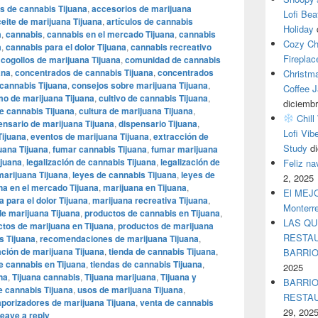
s de cannabis Tijuana
,
accesorios de marijuana
Lofi Bea
eite de marijuana Tijuana
,
artículos de cannabis
Holiday
a
,
cannabis
,
cannabis en el mercado Tijuana
,
cannabis
Cozy Ch
a
,
cannabis para el dolor Tijuana
,
cannabis recreativo
Fireplac
,
cogollos de marijuana Tijuana
,
comunidad de cannabis
ana
,
concentrados de cannabis Tijuana
,
concentrados
Christm
cannabis Tijuana
,
consejos sobre marijuana Tijuana
,
Coffee J
o de marijuana Tijuana
,
cultivo de cannabis Tijuana
,
diciembr
de cannabis Tijuana
,
cultura de marijuana Tijuana
,
Chill
ensario de marijuana Tijuana
,
dispensario Tijuana
,
Lofi Vib
Tijuana
,
eventos de marijuana Tijuana
,
extracción de
Study
d
uana Tijuana
,
fumar cannabis Tijuana
,
fumar marijuana
ijuana
,
legalización de cannabis Tijuana
,
legalización de
Feliz n
marijuana Tijuana
,
leyes de cannabis Tijuana
,
leyes de
2, 2025
na en el mercado Tijuana
,
marijuana en Tijuana
,
El MEJOR
 para el dolor Tijuana
,
marijuana recreativa Tijuana
,
Monterr
de marijuana Tijuana
,
productos de cannabis en Tijuana
,
LAS QU
tos de marijuana en Tijuana
,
productos de marijuana
RESTAU
 Tijuana
,
recomendaciones de marijuana Tijuana
,
ación de marijuana Tijuana
,
tienda de cannabis Tijuana
,
BARRI
e cannabis en Tijuana
,
tiendas de cannabis Tijuana
,
2025
na
,
Tijuana cannabis
,
Tijuana marijuana
,
Tijuana y
BARRIO
e cannabis Tijuana
,
usos de marijuana Tijuana
,
RESTA
porizadores de marijuana Tijuana
,
venta de cannabis
29, 202
eave a reply