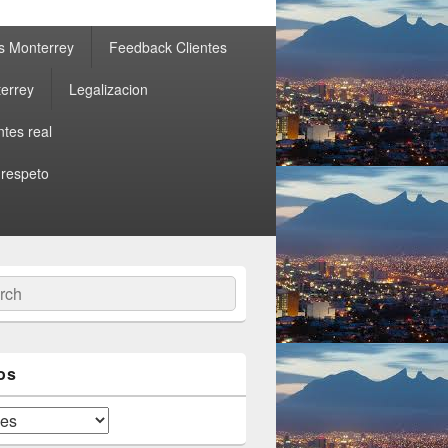
s Monterrey
Feedback Clientes
errey
Legalizacion
ntes real
 respeto
ch
os