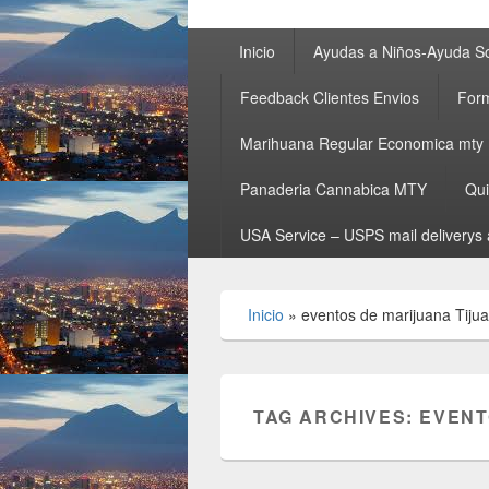
Primary
Inicio
Ayudas a Niños-Ayuda So
menu
Feedback Clientes Envios
Form
Marihuana Regular Economica mty
Panaderia Cannabica MTY
Qu
USA Service – USPS mail deliverys 
Inicio
»
eventos de marijuana Tiju
TAG ARCHIVES:
EVENT