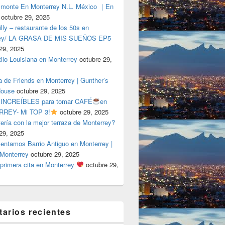
lmonte En Monterrey N.L. México ｜En
octubre 29, 2025
ly – restaurante de los 50s en
rey/ LA GRASA DE MIS SUEÑOS EP5
29, 2025
tilo Louisiana en Monterrey
octubre 29,
a de Friends en Monterrey | Gunther’s
House
octubre 29, 2025
 INCREÍBLES para tomar CAFÉ
en
REY- Mi TOP 3!
octubre 29, 2025
tería con la mejor terraza de Monterrey?
29, 2025
entamos Barrio Antiguo en Monterrey |
 Monterrey
octubre 29, 2025
primera cita en Monterrey
octubre 29,
arios recientes