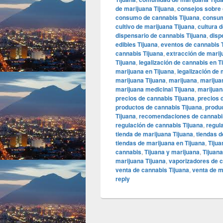
de marijuana Tijuana
,
consejos sobre 
consumo de cannabis Tijuana
,
consum
cultivo de marijuana Tijuana
,
cultura 
dispensario de cannabis Tijuana
,
disp
edibles Tijuana
,
eventos de cannabis 
cannabis Tijuana
,
extracción de marij
Tijuana
,
legalización de cannabis en T
marijuana en Tijuana
,
legalización de 
marijuana Tijuana
,
marijuana
,
marijua
marijuana medicinal Tijuana
,
marijuana
precios de cannabis Tijuana
,
precios 
productos de cannabis Tijuana
,
produc
Tijuana
,
recomendaciones de cannabis
regulación de cannabis Tijuana
,
regul
tienda de marijuana Tijuana
,
tiendas d
tiendas de marijuana en Tijuana
,
Tijua
cannabis
,
Tijuana y marijuana
,
Tijuan
marijuana Tijuana
,
vaporizadores de c
venta de cannabis Tijuana
,
venta de m
reply