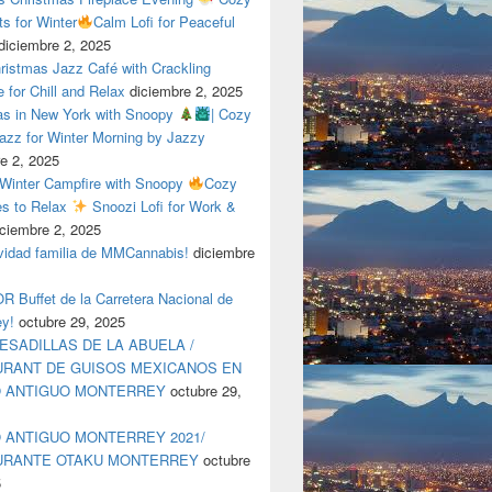
ts for Winter
Calm Lofi for Peaceful
diciembre 2, 2025
ristmas Jazz Café with Crackling
e for Chill and Relax
diciembre 2, 2025
as in New York with Snoopy
| Cozy
azz for Winter Morning by Jazzy
e 2, 2025
 Winter Campfire with Snoopy
Cozy
es to Relax
Snoozi Lofi for Work &
iciembre 2, 2025
avidad familia de MMCannabis!
diciembre
 Buffet de la Carretera Nacional de
ey!
octubre 29, 2025
ESADILLAS DE LA ABUELA /
RANT DE GUISOS MEXICANOS EN
O ANTIGUO MONTERREY
octubre 29,
 ANTIGUO MONTERREY 2021/
URANTE OTAKU MONTERREY
octubre
5