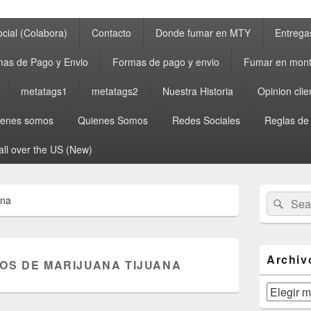
cial (Colabora)
Contacto
Donde fumar en MTY
Entrega
as de Pago y Envio
Formas de pago y envio
Fumar en mont
metatags1
metatags2
Nuestra Historia
Opinion clie
ienes somos
Quienes Somos
Redes Sociales
Reglas de
all over the US (New)
Primary
Search
Sear
ana
Sidebar
for:
Widget
Area
Archiv
OS DE MARIJUANA TIJUANA
Archivos