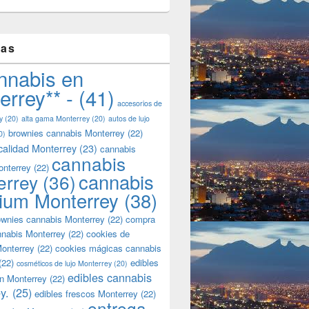
tas
nnabis en
errey** -
(41)
accesorios de
y
(20)
alta gama Monterrey
(20)
autos de lujo
brownies cannabis Monterrey
(22)
0)
calidad Monterrey
(23)
cannabis
cannabis
onterrey
(22)
cannabis
errey
(36)
ium Monterrey
(38)
wnies cannabis Monterrey
(22)
compra
nnabis Monterrey
(22)
cookies de
onterrey
(22)
cookies mágicas cannabis
(22)
edibles
cosméticos de lujo Monterrey
(20)
edibles cannabis
n Monterrey
(22)
y.
(25)
edibles frescos Monterrey
(22)
entrega