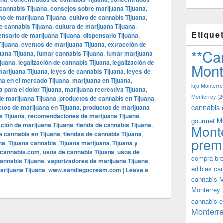
cannabis Tijuana
,
consejos sobre marijuana Tijuana
,
o de marijuana Tijuana
,
cultivo de cannabis Tijuana
,
de cannabis Tijuana
,
cultura de marijuana Tijuana
,
Etique
ensario de marijuana Tijuana
,
dispensario Tijuana
,
Tijuana
,
eventos de marijuana Tijuana
,
extracción de
**Ca
uana Tijuana
,
fumar cannabis Tijuana
,
fumar marijuana
ijuana
,
legalización de cannabis Tijuana
,
legalización de
Mont
marijuana Tijuana
,
leyes de cannabis Tijuana
,
leyes de
na en el mercado Tijuana
,
marijuana en Tijuana
,
lujo Monterre
 para el dolor Tijuana
,
marijuana recreativa Tijuana
,
Monterrey
(2
de marijuana Tijuana
,
productos de cannabis en Tijuana
,
cannabis 
tos de marijuana en Tijuana
,
productos de marijuana
 Tijuana
,
recomendaciones de marijuana Tijuana
,
gourmet M
ación de marijuana Tijuana
,
tienda de cannabis Tijuana
,
Mont
e cannabis en Tijuana
,
tiendas de cannabis Tijuana
,
prem
na
,
Tijuana cannabis
,
Tijuana marijuana
,
Tijuana y
acannabis.com
,
usos de cannabis Tijuana
,
usos de
compra bro
annabis Tijuana
,
vaporizadores de marijuana Tijuana
,
edibles ca
arijuana Tijuana
,
www.sandiegocream.com
|
Leave a
cannabis M
Monterrey
cannabis e
Monterre