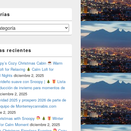
rías
as recientes
y’s Cozy Christmas Cabin
Warm
ofi for Relaxing
Calm Lofi for
l Nights
diciembre 2, 2025
videño suave con Snoopy |
Lista
oducción de invierno para momentos de
iciembre 2, 2025
vidad 2025 y prospero 2026 de parte de
 equipo de Monterreycannabis.com
e 2, 2025
ristmas with Snoopy
Winter
 for Calm Moment
diciembre 2, 2025
s Christmas Fireplace Evening
Cozy