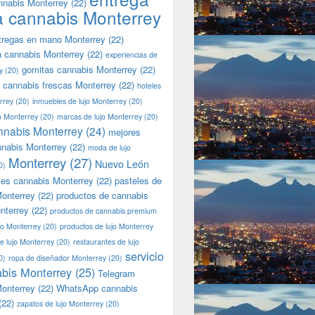
nnabis Monterrey
(22)
a cannabis Monterrey
tregas en mano Monterrey
(22)
a cannabis Monterrey
(22)
experiencias de
gomitas cannabis Monterrey
(22)
y
(20)
 cannabis frescas Monterrey
(22)
hoteles
rrey
(20)
inmuebles de lujo Monterrey
(20)
jo Monterrey
(20)
marcas de lujo Monterrey
(20)
nnabis Monterrey
(24)
mejores
nnabis Monterrey
(22)
moda de lujo
Monterrey
(27)
Nuevo León
0)
les cannabis Monterrey
(22)
pasteles de
onterrey
(22)
productos de cannabis
nterrey
(22)
productos de cannabis premium
jo Monterrey
(20)
productos de lujo Monterrey
de lujo Monterrey
(20)
restaurantes de lujo
servicio
0)
ropa de diseñador Monterrey
(20)
bis Monterrey
(25)
Telegram
onterrey
(22)
WhatsApp cannabis
(22)
zapatos de lujo Monterrey
(20)