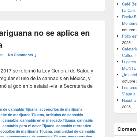
Café Be
La Calle
Rock&Bil
Monter
octubre 
riguana no se aplica en
Pollo es
a
2025
Cafeterí
in
—
No Comments ↓
Coffee 
Lugares
MONTER
2017 se reformó la Ley General de Salud y
¿la cafe
regular el uso de la cannabis en México, y
octubre 
nó al gobierno estatal -vía la Secretaría de
Les pres
de mariguana no se aplica en BC por ignorancia
Viajar a
Nuestra 
2025
s de cannabis Tijuana
,
accesorios de marijuana
eite de marijuana Tijuana
,
artículos de cannabis
a
,
cannabis
,
cannabis en el mercado Tijuana
,
cannabis
a
,
cannabis para el dolor Tijuana
,
cannabis recreativo
Coment
,
cogollos de marijuana Tijuana
,
comunidad de cannabis
ana
,
concentrados de cannabis Tijuana
,
concentrados