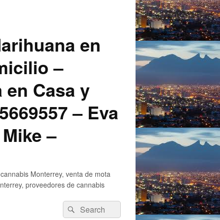
arihuana en
icilio –
a en Casa y
5669557 – Eva
 Mike –
 cannabis Monterrey, venta de mota
nterrey, proveedores de cannabis
Search
Search
for: