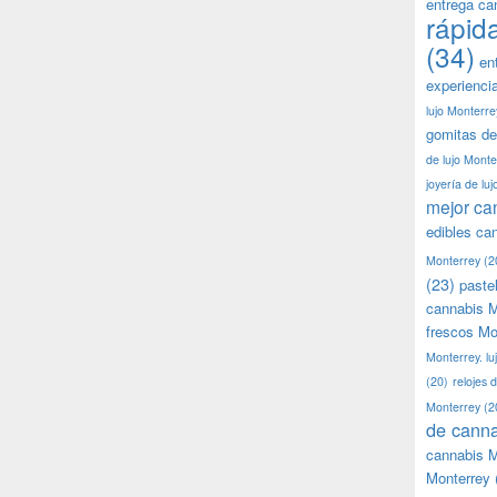
entrega ca
rápid
(34)
en
experienci
lujo Monterre
gomitas de
de lujo Monte
joyería de lu
mejor ca
edibles ca
Monterrey
(2
(23)
paste
cannabis M
frescos Mo
Monterrey. lu
(20)
relojes 
Monterrey
(2
de canna
cannabis M
Monterrey