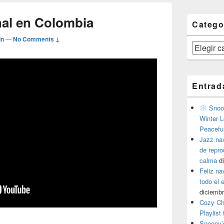
al en Colombia
Catego
in
—
No Comments ↓
Categorías
Entrad
Snoop
Winter L
Peacefu
Jazz na
de repr
calma
d
Feliz na
todo el
diciembr
Cozy Ch
Playlist
Snoopy’