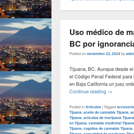
Uso médico de ma
BC por ignoranci
Posted on
noviembre 22, 2024
by
adm
Tijuana, BC. Aunque desde el 
el Código Penal Federal para 
en Baja California un juez orde
Uso médico 
Continue reading
→
Posted in
Articulos
|
Tagged
accesorio
Tijuana
,
aceite de cannabis Tijuana
,
ac
Tijuana
,
artículos de marijuana Tijuan
en Tijuana
,
cannabis medicinal Tijuan
Tijuana
,
cogollos de cannabis Tijuana
Tijuana
,
comunidad de marijuana Tiju