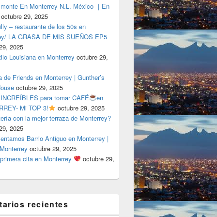
lmonte En Monterrey N.L. México ｜En
octubre 29, 2025
ly – restaurante de los 50s en
rey/ LA GRASA DE MIS SUEÑOS EP5
29, 2025
tilo Louisiana en Monterrey
octubre 29,
a de Friends en Monterrey | Gunther’s
House
octubre 29, 2025
 INCREÍBLES para tomar CAFÉ
en
REY- Mi TOP 3!
octubre 29, 2025
tería con la mejor terraza de Monterrey?
29, 2025
entamos Barrio Antiguo en Monterrey |
 Monterrey
octubre 29, 2025
primera cita en Monterrey
octubre 29,
arios recientes