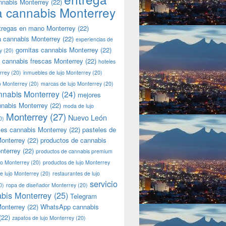
nnabis Monterrey
(22)
a cannabis Monterrey
tregas en mano Monterrey
(22)
a cannabis Monterrey
(22)
experiencias de
gomitas cannabis Monterrey
(22)
y
(20)
 cannabis frescas Monterrey
(22)
hoteles
rrey
(20)
inmuebles de lujo Monterrey
(20)
jo Monterrey
(20)
marcas de lujo Monterrey
(20)
nnabis Monterrey
(24)
mejores
nnabis Monterrey
(22)
moda de lujo
Monterrey
(27)
Nuevo León
0)
les cannabis Monterrey
(22)
pasteles de
onterrey
(22)
productos de cannabis
nterrey
(22)
productos de cannabis premium
jo Monterrey
(20)
productos de lujo Monterrey
de lujo Monterrey
(20)
restaurantes de lujo
servicio
0)
ropa de diseñador Monterrey
(20)
bis Monterrey
(25)
Telegram
onterrey
(22)
WhatsApp cannabis
(22)
zapatos de lujo Monterrey
(20)