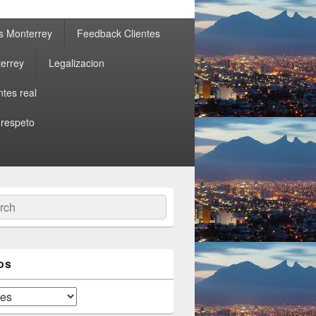
s Monterrey
Feedback Clientes
errey
Legalizacion
ntes real
 respeto
ch
os