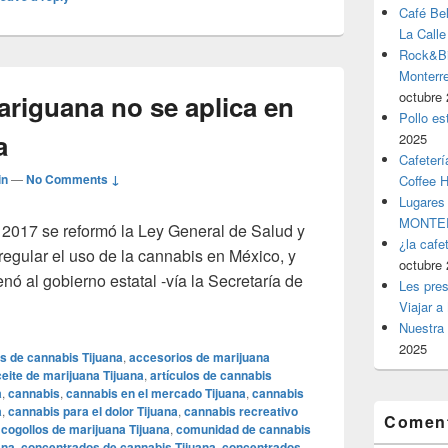
Café Be
La Calle
Rock&Bil
Monter
octubre 
riguana no se aplica en
Pollo es
a
2025
Cafeterí
in
—
No Comments ↓
Coffee 
Lugares
MONTER
2017 se reformó la Ley General de Salud y
¿la cafe
regular el uso de la cannabis en México, y
octubre 
nó al gobierno estatal -vía la Secretaría de
Les pres
de mariguana no se aplica en BC por ignorancia
Viajar a
Nuestra 
2025
s de cannabis Tijuana
,
accesorios de marijuana
eite de marijuana Tijuana
,
artículos de cannabis
a
,
cannabis
,
cannabis en el mercado Tijuana
,
cannabis
a
,
cannabis para el dolor Tijuana
,
cannabis recreativo
Coment
,
cogollos de marijuana Tijuana
,
comunidad de cannabis
ana
,
concentrados de cannabis Tijuana
,
concentrados