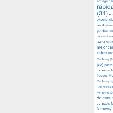
entrega ca
rápid
(34)
en
experienci
lujo Monterre
gomitas de
de lujo Monte
joyería de lu
mejor ca
edibles ca
Monterrey
(2
(23)
paste
cannabis M
frescos Mo
Monterrey. lu
(20)
relojes 
Monterrey
(2
de canna
cannabis M
Monterrey