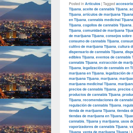
Posted in
Articulos
|
Tagged
accesorio
Tijuana
,
aceite de cannabis Tijuana
,
ac
Tijuana
,
artículos de marijuana Tijuan
en Tijuana
,
cannabis medicinal Tijuan
Tijuana
,
cogollos de cannabis Tijuana
Tijuana
,
comunidad de marijuana Tiju
de marijuana Tijuana
,
consejos sobre 
consumo de cannabis Tijuana
,
consum
cultivo de marijuana Tijuana
,
cultura 
dispensario de cannabis Tijuana
,
disp
edibles Tijuana
,
eventos de cannabis 
cannabis Tijuana
,
extracción de marij
Tijuana
,
legalización de cannabis en T
marijuana en Tijuana
,
legalización de 
marijuana Tijuana
,
marijuana
,
marijua
marijuana medicinal Tijuana
,
marijuana
precios de cannabis Tijuana
,
precios 
productos de cannabis Tijuana
,
produc
Tijuana
,
recomendaciones de cannabis
regulación de cannabis Tijuana
,
regul
tienda de marijuana Tijuana
,
tiendas d
tiendas de marijuana en Tijuana
,
Tijua
cannabis
,
Tijuana y marijuana
,
usos d
vaporizadores de cannabis Tijuana
,
va
Tijuana
,
venta de marijuana Tijuana
|
L