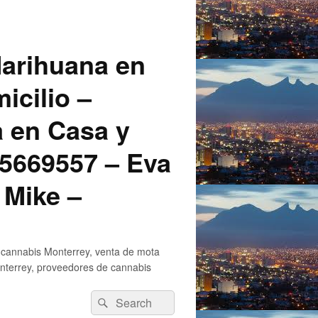
arihuana en
icilio –
a en Casa y
5669557 – Eva
 Mike –
 cannabis Monterrey, venta de mota
nterrey, proveedores de cannabis
Search
Search
for: