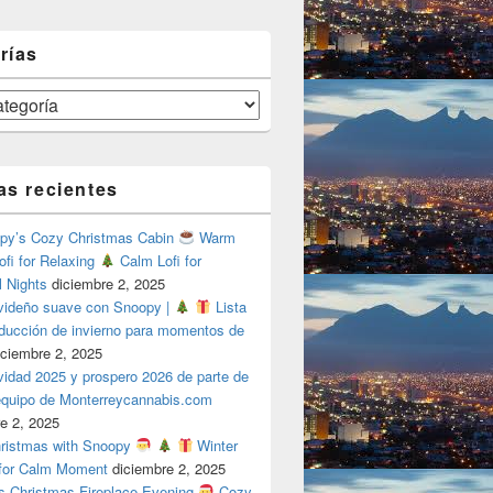
rías
as recientes
y’s Cozy Christmas Cabin
Warm
ofi for Relaxing
Calm Lofi for
l Nights
diciembre 2, 2025
videño suave con Snoopy |
Lista
oducción de invierno para momentos de
iciembre 2, 2025
vidad 2025 y prospero 2026 de parte de
 equipo de Monterreycannabis.com
e 2, 2025
ristmas with Snoopy
Winter
 for Calm Moment
diciembre 2, 2025
s Christmas Fireplace Evening
Cozy