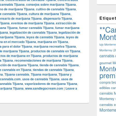
cannabis Tijuana
,
consejos sobre marijuana Tijuana
,
o de marijuana Tijuana
,
cultivo de cannabis Tijuana
,
de cannabis Tijuana
,
cultura de marijuana Tijuana
,
Etique
ensario de marijuana Tijuana
,
dispensario Tijuana
,
Tijuana
,
eventos de marijuana Tijuana
,
extracción de
**Ca
uana Tijuana
,
fumar cannabis Tijuana
,
fumar marijuana
ijuana
,
legalización de cannabis Tijuana
,
legalización de
Mont
marijuana Tijuana
,
leyes de cannabis Tijuana
,
leyes de
na en el mercado Tijuana
,
marijuana en Tijuana
,
lujo Monterre
 para el dolor Tijuana
,
marijuana recreativa Tijuana
,
Monterrey
(2
de marijuana Tijuana
,
productos de cannabis en Tijuana
,
cannabis 
tos de marijuana en Tijuana
,
productos de marijuana
 Tijuana
,
recomendaciones de marijuana Tijuana
,
gourmet M
ación de marijuana Tijuana
,
tienda de cannabis Tijuana
,
Mont
e cannabis en Tijuana
,
tiendas de cannabis Tijuana
,
prem
na
,
Tijuana cannabis
,
Tijuana marijuana
,
Tijuana y
acannabis.com
,
usos de cannabis Tijuana
,
usos de
compra bro
annabis Tijuana
,
vaporizadores de marijuana Tijuana
,
edibles ca
arijuana Tijuana
,
www.sandiegocream.com
|
Leave a
cannabis M
Monterrey
cannabis e
Monterre