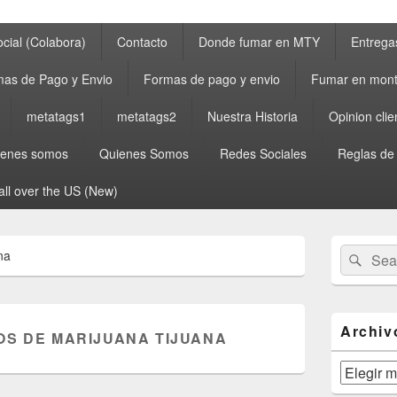
cial (Colabora)
Contacto
Donde fumar en MTY
Entrega
as de Pago y Envio
Formas de pago y envio
Fumar en mont
metatags1
metatags2
Nuestra Historia
Opinion clie
ienes somos
Quienes Somos
Redes Sociales
Reglas de
all over the US (New)
Primary
Search
Sear
na
Sidebar
for:
Widget
Area
Archiv
OS DE MARIJUANA TIJUANA
Archivos