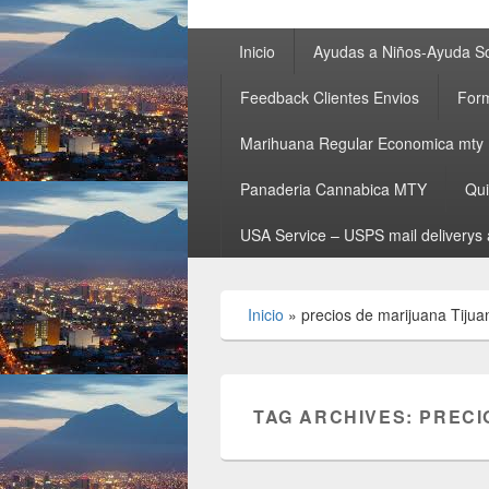
Primary
Inicio
Ayudas a Niños-Ayuda So
menu
Feedback Clientes Envios
Form
Marihuana Regular Economica mty
Panaderia Cannabica MTY
Qu
USA Service – USPS mail deliverys 
Inicio
»
precios de marijuana Tijua
TAG ARCHIVES:
PRECI