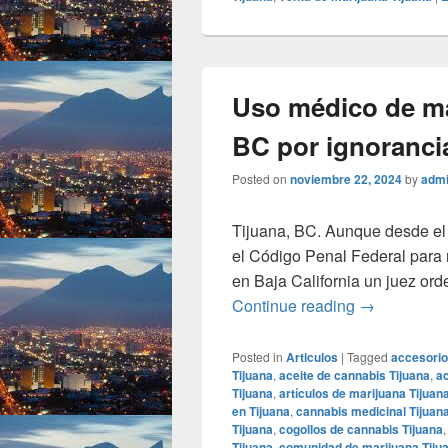
Uso médico de ma
BC por ignoranci
Posted on
noviembre 22, 2024
by
adm
Tijuana, BC. Aunque desde el 
el Código Penal Federal para 
en Baja California un juez orde
Uso médico 
Continue reading
→
Posted in
Articulos
|
Tagged
accesorio
Tijuana
,
aceite de cannabis Tijuana
,
ac
Tijuana
,
artículos de marijuana Tijuan
en Tijuana
,
cannabis medicinal Tijuan
Tijuana
,
cogollos de cannabis Tijuana
Tijuana
,
comunidad de marijuana Tiju