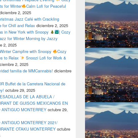
ts for Winter
Calm Lofi for Peaceful
diciembre 2, 2025
ristmas Jazz Café with Crackling
e for Chill and Relax
diciembre 2, 2025
as in New York with Snoopy
| Cozy
azz for Winter Morning by Jazzy
e 2, 2025
 Winter Campfire with Snoopy
Cozy
es to Relax
Snoozi Lofi for Work &
iciembre 2, 2025
avidad familia de MMCannabis!
diciembre
 Buffet de la Carretera Nacional de
ey!
octubre 29, 2025
ESADILLAS DE LA ABUELA /
RANT DE GUISOS MEXICANOS EN
O ANTIGUO MONTERREY
octubre 29,
 ANTIGUO MONTERREY 2021/
URANTE OTAKU MONTERREY
octubre
5