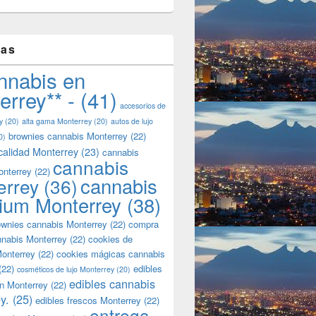
tas
nnabis en
errey** -
(41)
accesorios de
y
(20)
alta gama Monterrey
(20)
autos de lujo
brownies cannabis Monterrey
(22)
0)
calidad Monterrey
(23)
cannabis
cannabis
onterrey
(22)
cannabis
errey
(36)
ium Monterrey
(38)
wnies cannabis Monterrey
(22)
compra
nnabis Monterrey
(22)
cookies de
onterrey
(22)
cookies mágicas cannabis
(22)
edibles
cosméticos de lujo Monterrey
(20)
edibles cannabis
n Monterrey
(22)
y.
(25)
edibles frescos Monterrey
(22)
entrega