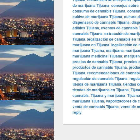
de marijuana Tijuana
,
consejos sobre 
consumo de cannabis Tijuana
,
consum
cultivo de marijuana Tijuana
,
cultura 
dispensario de cannabis Tijuana
,
disp
edibles Tijuana
,
eventos de cannabis 
cannabis Tijuana
,
extracción de marij
Tijuana
,
legalización de cannabis en T
marijuana en Tijuana
,
legalización de 
marijuana Tijuana
,
marijuana
,
marijua
marijuana medicinal Tijuana
,
marijuana
precios de cannabis Tijuana
,
precios 
productos de cannabis Tijuana
,
produc
Tijuana
,
recomendaciones de cannabis
regulación de cannabis Tijuana
,
regul
tienda de marijuana Tijuana
,
tiendas d
tiendas de marijuana en Tijuana
,
Tijua
cannabis
,
Tijuana y marijuana
,
Tijuan
marijuana Tijuana
,
vaporizadores de c
venta de cannabis Tijuana
,
venta de m
reply