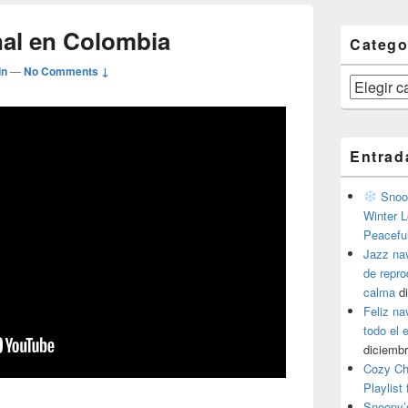
al en Colombia
Catego
in
—
No Comments ↓
Categorías
Entrad
Snoop
Winter L
Peacefu
Jazz na
de repr
calma
d
Feliz na
todo el
diciembr
Cozy Ch
Playlist
Snoopy’