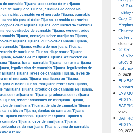
s de cannabis Tijuana
,
accesorios de marijuana
Lofi Bea
eite de marijuana Tijuana
,
artículos de cannabis
Holiday
a
,
cannabis
,
cannabis en el mercado Tijuana
,
cannabis
Cozy Ch
a
,
cannabis para el dolor Tijuana
,
cannabis recreativo
Fireplac
,
cogollos de marijuana Tijuana
,
comunidad de cannabis
ana
,
concentrados de cannabis Tijuana
,
concentrados
Christm
cannabis Tijuana
,
consejos sobre marijuana Tijuana
,
Coffee J
o de marijuana Tijuana
,
cultivo de cannabis Tijuana
,
diciembr
de cannabis Tijuana
,
cultura de marijuana Tijuana
,
Chill
ensario de marijuana Tijuana
,
dispensario Tijuana
,
Lofi Vib
Tijuana
,
eventos de marijuana Tijuana
,
extracción de
Study
d
uana Tijuana
,
fumar cannabis Tijuana
,
fumar marijuana
ijuana
,
legalización de cannabis Tijuana
,
legalización de
Feliz n
marijuana Tijuana
,
leyes de cannabis Tijuana
,
leyes de
2, 2025
na en el mercado Tijuana
,
marijuana en Tijuana
,
El MEJOR
 para el dolor Tijuana
,
marijuana recreativa Tijuana
,
Monterr
de marijuana Tijuana
,
productos de cannabis en Tijuana
,
LAS QU
tos de marijuana en Tijuana
,
productos de marijuana
RESTAU
 Tijuana
,
recomendaciones de marijuana Tijuana
,
ación de marijuana Tijuana
,
tienda de cannabis Tijuana
,
BARRI
e cannabis en Tijuana
,
tiendas de cannabis Tijuana
,
2025
na
,
Tijuana cannabis
,
Tijuana marijuana
,
Tijuana y
BARRIO
e cannabis Tijuana
,
usos de marijuana Tijuana
,
RESTA
porizadores de marijuana Tijuana
,
venta de cannabis
29, 202
eave a reply