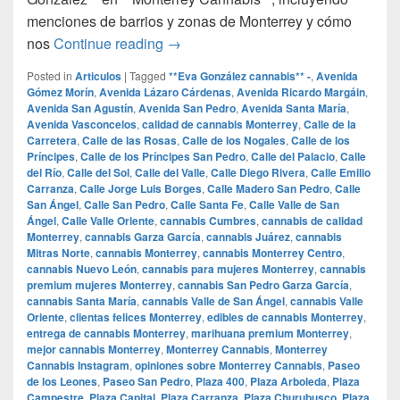
menciones de barrios y zonas de Monterrey y cómo
## Más de 200 Clientas Felices en 
nos
Continue reading
→
Posted in
Articulos
|
Tagged
**Eva González cannabis** -
,
Avenida
Gómez Morín
,
Avenida Lázaro Cárdenas
,
Avenida Ricardo Margáin
,
Avenida San Agustín
,
Avenida San Pedro
,
Avenida Santa María
,
Avenida Vasconcelos
,
calidad de cannabis Monterrey
,
Calle de la
Carretera
,
Calle de las Rosas
,
Calle de los Nogales
,
Calle de los
Príncipes
,
Calle de los Príncipes San Pedro
,
Calle del Palacio
,
Calle
del Río
,
Calle del Sol
,
Calle del Valle
,
Calle Diego Rivera
,
Calle Emilio
Carranza
,
Calle Jorge Luis Borges
,
Calle Madero San Pedro
,
Calle
San Ángel
,
Calle San Pedro
,
Calle Santa Fe
,
Calle Valle de San
Ángel
,
Calle Valle Oriente
,
cannabis Cumbres
,
cannabis de calidad
Monterrey
,
cannabis Garza García
,
cannabis Juárez
,
cannabis
Mitras Norte
,
cannabis Monterrey
,
cannabis Monterrey Centro
,
cannabis Nuevo León
,
cannabis para mujeres Monterrey
,
cannabis
premium mujeres Monterrey
,
cannabis San Pedro Garza García
,
cannabis Santa María
,
cannabis Valle de San Ángel
,
cannabis Valle
Oriente
,
clientas felices Monterrey
,
edibles de cannabis Monterrey
,
entrega de cannabis Monterrey
,
marihuana premium Monterrey
,
mejor cannabis Monterrey
,
Monterrey Cannabis
,
Monterrey
Cannabis Instagram
,
opiniones sobre Monterrey Cannabis
,
Paseo
de los Leones
,
Paseo San Pedro
,
Plaza 400
,
Plaza Arboleda
,
Plaza
Campestre
,
Plaza Capital
,
Plaza Carranza
,
Plaza Churubusco
,
Plaza