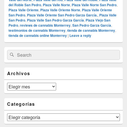
del Roble San Pedro
,
Plaza Valle Norte
,
Plaza Valle Norte San Pedro
,
Plaza Valle Oriente
,
Plaza Valle Oriente Norte
,
Plaza Valle Oriente
San Pedro
,
Plaza Valle Oriente San Pedro Garza García.
,
Plaza Valle
San Pedro
,
Plaza Valle San Pedro Garza García
,
Plaza Viejo San
Pedro
,
reviews de cannabis Monterrey
,
San Pedro Garza García
,
testimonios de cannabis Monterrey
,
tienda de cannabis Monterrey
,
tienda de cannabis online Monterrey
|
Leave a reply
Primary
Search
Search
Sidebar
for:
Widget
Area
Archivos
Archivos
Categorías
Categorías