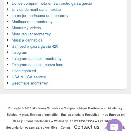
Donde comprar mota en san pedro garza garcia
Envios de marihuana mexico
La mejor marihuana de monterrey
Marihuana en monterrey
Monterrey videos
Mota regular monterrey
Musica cannabica
San pedro garza garcia 420
Telegram
Telegram cannabis monterrey
Telegram cannabis nuevo leon
Uncategorized
USA & USA service
weedmaps monterrey
Copyright © 2026
MonterreyCannabis – Compra la Mejor Marihuana en Monterrey,
Edibles, y mas, Entrega a domicilio – Envios a toda la Republica – 420 Entrega en
Casa y Envios Nacionales – Whatsapp: 00528135669557 – Eva Whatsapp
Contact us
Secundario : 00528132769756 Mike – Comprar Mota Monterrey
. All Rights Reserved.