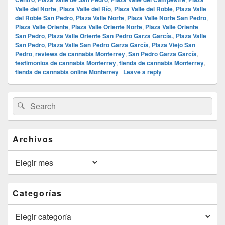
Valle del Norte
,
Plaza Valle del Río
,
Plaza Valle del Roble
,
Plaza Valle
del Roble San Pedro
,
Plaza Valle Norte
,
Plaza Valle Norte San Pedro
,
Plaza Valle Oriente
,
Plaza Valle Oriente Norte
,
Plaza Valle Oriente
San Pedro
,
Plaza Valle Oriente San Pedro Garza García.
,
Plaza Valle
San Pedro
,
Plaza Valle San Pedro Garza García
,
Plaza Viejo San
Pedro
,
reviews de cannabis Monterrey
,
San Pedro Garza García
,
testimonios de cannabis Monterrey
,
tienda de cannabis Monterrey
,
tienda de cannabis online Monterrey
|
Leave a reply
Primary
Search
Search
Sidebar
for:
Widget
Area
Archivos
Archivos
Categorías
Categorías