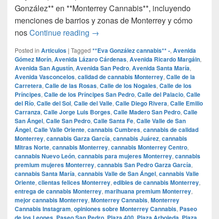
González** en **Monterrey Cannabis**, incluyendo
menciones de barrios y zonas de Monterrey y cómo
## Más de 200 Clientas Felices en 
nos
Continue reading
→
Posted in
Articulos
|
Tagged
**Eva González cannabis** -
,
Avenida
Gómez Morín
,
Avenida Lázaro Cárdenas
,
Avenida Ricardo Margáin
,
Avenida San Agustín
,
Avenida San Pedro
,
Avenida Santa María
,
Avenida Vasconcelos
,
calidad de cannabis Monterrey
,
Calle de la
Carretera
,
Calle de las Rosas
,
Calle de los Nogales
,
Calle de los
Príncipes
,
Calle de los Príncipes San Pedro
,
Calle del Palacio
,
Calle
del Río
,
Calle del Sol
,
Calle del Valle
,
Calle Diego Rivera
,
Calle Emilio
Carranza
,
Calle Jorge Luis Borges
,
Calle Madero San Pedro
,
Calle
San Ángel
,
Calle San Pedro
,
Calle Santa Fe
,
Calle Valle de San
Ángel
,
Calle Valle Oriente
,
cannabis Cumbres
,
cannabis de calidad
Monterrey
,
cannabis Garza García
,
cannabis Juárez
,
cannabis
Mitras Norte
,
cannabis Monterrey
,
cannabis Monterrey Centro
,
cannabis Nuevo León
,
cannabis para mujeres Monterrey
,
cannabis
premium mujeres Monterrey
,
cannabis San Pedro Garza García
,
cannabis Santa María
,
cannabis Valle de San Ángel
,
cannabis Valle
Oriente
,
clientas felices Monterrey
,
edibles de cannabis Monterrey
,
entrega de cannabis Monterrey
,
marihuana premium Monterrey
,
mejor cannabis Monterrey
,
Monterrey Cannabis
,
Monterrey
Cannabis Instagram
,
opiniones sobre Monterrey Cannabis
,
Paseo
de los Leones
,
Paseo San Pedro
,
Plaza 400
,
Plaza Arboleda
,
Plaza