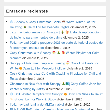
Entradas recientes
Snoopy’s Cozy Christmas Cabin
Warm Winter Lofi for
Relaxing
Calm Lofi for Peaceful Nights
diciembre 2, 2025
Jazz navideño suave con Snoopy |
Lista de reproducción
de invierno para momentos de calma
diciembre 2, 2025
Feliz navidad 2025 y prospero 2026 de parte de todo el equipo de
Monterreycannabis.com
diciembre 2, 2025
Cozy Christmas with Snoopy
Winter Playlist for Calm
Moment
diciembre 2, 2025
Snoopy’s Christmas Fireplace Evening
Cozy Lofi Beats for
Winter
Calm Lofi for Peaceful Holiday
diciembre 2, 2025
Cozy Christmas Jazz Café with Crackling Fireplace for Chill and
Relax
diciembre 2, 2025
Christmas in New York with Snoopy
| Cozy Coffee Jazz for
Winter Morning by Jazzy
diciembre 2, 2025
Chill Winter Campfire with Snoopy
Cozy Lofi Vibes to Relax
Snoozi Lofi for Work & Study
diciembre 2, 2025
Feliz navidad familia de MMCannabis!
diciembre 2, 2025
El MEJOR Buffet de la Carretera Nacional de Monterrey!
octubre