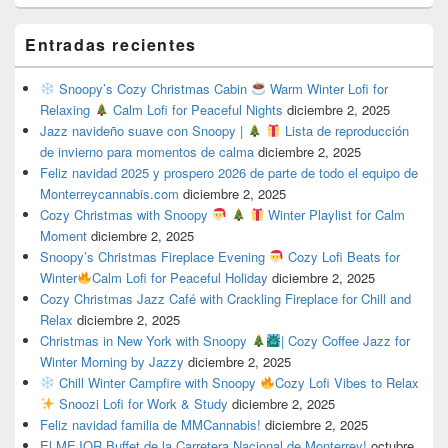
Entradas recientes
Snoopy’s Cozy Christmas Cabin
Warm Winter Lofi for
Relaxing
Calm Lofi for Peaceful Nights
diciembre 2, 2025
Jazz navideño suave con Snoopy |
Lista de reproducción
de invierno para momentos de calma
diciembre 2, 2025
Feliz navidad 2025 y prospero 2026 de parte de todo el equipo de
Monterreycannabis.com
diciembre 2, 2025
Cozy Christmas with Snoopy
Winter Playlist for Calm
Moment
diciembre 2, 2025
Snoopy’s Christmas Fireplace Evening
Cozy Lofi Beats for
Winter
Calm Lofi for Peaceful Holiday
diciembre 2, 2025
Cozy Christmas Jazz Café with Crackling Fireplace for Chill and
Relax
diciembre 2, 2025
Christmas in New York with Snoopy
| Cozy Coffee Jazz for
Winter Morning by Jazzy
diciembre 2, 2025
Chill Winter Campfire with Snoopy
Cozy Lofi Vibes to Relax
Snoozi Lofi for Work & Study
diciembre 2, 2025
Feliz navidad familia de MMCannabis!
diciembre 2, 2025
El MEJOR Buffet de la Carretera Nacional de Monterrey!
octubre