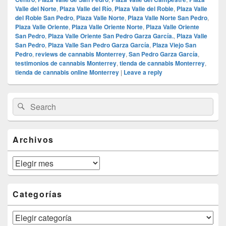
Valle del Norte
,
Plaza Valle del Río
,
Plaza Valle del Roble
,
Plaza Valle
del Roble San Pedro
,
Plaza Valle Norte
,
Plaza Valle Norte San Pedro
,
Plaza Valle Oriente
,
Plaza Valle Oriente Norte
,
Plaza Valle Oriente
San Pedro
,
Plaza Valle Oriente San Pedro Garza García.
,
Plaza Valle
San Pedro
,
Plaza Valle San Pedro Garza García
,
Plaza Viejo San
Pedro
,
reviews de cannabis Monterrey
,
San Pedro Garza García
,
testimonios de cannabis Monterrey
,
tienda de cannabis Monterrey
,
tienda de cannabis online Monterrey
|
Leave a reply
Primary
Search
Search
Sidebar
for:
Widget
Area
Archivos
Archivos
Categorías
Categorías