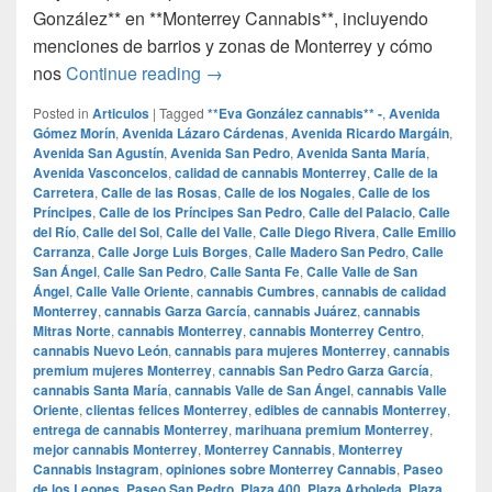
González** en **Monterrey Cannabis**, incluyendo
menciones de barrios y zonas de Monterrey y cómo
## Más de 200 Clientas Felices en 
nos
Continue reading
→
Posted in
Articulos
|
Tagged
**Eva González cannabis** -
,
Avenida
Gómez Morín
,
Avenida Lázaro Cárdenas
,
Avenida Ricardo Margáin
,
Avenida San Agustín
,
Avenida San Pedro
,
Avenida Santa María
,
Avenida Vasconcelos
,
calidad de cannabis Monterrey
,
Calle de la
Carretera
,
Calle de las Rosas
,
Calle de los Nogales
,
Calle de los
Príncipes
,
Calle de los Príncipes San Pedro
,
Calle del Palacio
,
Calle
del Río
,
Calle del Sol
,
Calle del Valle
,
Calle Diego Rivera
,
Calle Emilio
Carranza
,
Calle Jorge Luis Borges
,
Calle Madero San Pedro
,
Calle
San Ángel
,
Calle San Pedro
,
Calle Santa Fe
,
Calle Valle de San
Ángel
,
Calle Valle Oriente
,
cannabis Cumbres
,
cannabis de calidad
Monterrey
,
cannabis Garza García
,
cannabis Juárez
,
cannabis
Mitras Norte
,
cannabis Monterrey
,
cannabis Monterrey Centro
,
cannabis Nuevo León
,
cannabis para mujeres Monterrey
,
cannabis
premium mujeres Monterrey
,
cannabis San Pedro Garza García
,
cannabis Santa María
,
cannabis Valle de San Ángel
,
cannabis Valle
Oriente
,
clientas felices Monterrey
,
edibles de cannabis Monterrey
,
entrega de cannabis Monterrey
,
marihuana premium Monterrey
,
mejor cannabis Monterrey
,
Monterrey Cannabis
,
Monterrey
Cannabis Instagram
,
opiniones sobre Monterrey Cannabis
,
Paseo
de los Leones
,
Paseo San Pedro
,
Plaza 400
,
Plaza Arboleda
,
Plaza