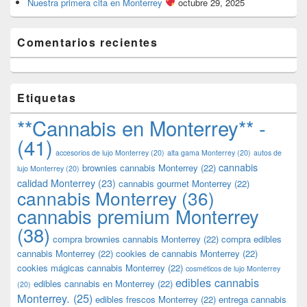
Nuestra primera cita en Monterrey
octubre 29, 2025
Comentarios recientes
Etiquetas
**Cannabis en Monterrey** -
(41)
accesorios de lujo Monterrey
(20)
alta gama Monterrey
(20)
autos de
cannabis
brownies cannabis Monterrey
(22)
lujo Monterrey
(20)
calidad Monterrey
(23)
cannabis gourmet Monterrey
(22)
cannabis Monterrey
(36)
cannabis premium Monterrey
(38)
compra brownies cannabis Monterrey
(22)
compra edibles
cannabis Monterrey
(22)
cookies de cannabis Monterrey
(22)
cookies mágicas cannabis Monterrey
(22)
cosméticos de lujo Monterrey
edibles cannabis
edibles cannabis en Monterrey
(22)
(20)
Monterrey.
(25)
edibles frescos Monterrey
(22)
entrega cannabis