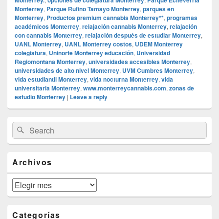
Monterrey
,
Parque Rufino Tamayo Monterrey
,
parques en
Monterrey
,
Productos premium cannabis Monterrey**
,
programas
académicos Monterrey
,
relajación cannabis Monterrey
,
relajación
con cannabis Monterrey
,
relajación después de estudiar Monterrey
,
UANL Monterrey
,
UANL Monterrey costos
,
UDEM Monterrey
colegiatura
,
Uninorte Monterrey educación
,
Universidad
Regiomontana Monterrey
,
universidades accesibles Monterrey
,
universidades de alto nivel Monterrey
,
UVM Cumbres Monterrey
,
vida estudiantil Monterrey
,
vida nocturna Monterrey
,
vida
universitaria Monterrey
,
www.monterreycannabis.com
,
zonas de
estudio Monterrey
|
Leave a reply
Primary
Search
Search
Sidebar
for:
Widget
Area
Archivos
Archivos
Categorías