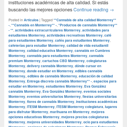
instituciones académicas de alta calidad. Si estás
## Descu
buscando las mejores opciones
Continue reading
→
Posted in
Articulos
|
Tagged
**Cannabis de alta calidad Monterrey**
-
,
**Cannabis en Monterrey** -
,
*Productos de cannabis Monterrey**
- **
,
actividades extracurriculares Monterrey
,
actividades para
estudiantes Monterrey
,
actividades recreativas Monterrey
,
café
para estudiantes Monterrey
,
cafés para estudiantes Monterrey
,
cafeterías para estudiar Monterrey
,
calidad de vida estudiantil
Monterrey
,
calidad educativa Monterrey
,
cannabis en Cumbres
Monterrey
,
cannabis para estudiantes Monterrey
,
cannabis
premium Monterrey
,
cartuchos CBD Monterrey
,
colegiaturas
Monterrey
,
delivery cannabis Monterrey
,
dónde cursar en
Monterrey
,
donde estudiar en Monterrey
,
edibles cannabis
Monterrey.
,
edibles de cannabis Monterrey
,
educación de calidad
Monterrey
,
Entrega discreta cannabis Monterrey** -
,
espacios para
estudiar en Monterrey
,
estudiantes Monterrey
,
Eva González
cannabis Monterrey
,
Eva González Monterrey
,
eventos sociales
Monterrey
,
eventos universitarios Monterrey
,
fiestas universitarias
Monterrey
,
flores de cannabis Monterrey
,
instituciones académicas
Monterrey
,
ITESM Monterrey
,
ITESM Monterrey colegiatura
,
lugares
para disfrutar Monterrey
,
marihuana en Monterrey
,
mejores
opciones educativas Monterrey
,
mejores precios colegiaturas
Monterrey
,
mejores universidades Monterrey
,
ocio para estudiantes
Monterrey.
,
opciones de colegiatura Monterrey
,
Parque Echeverría