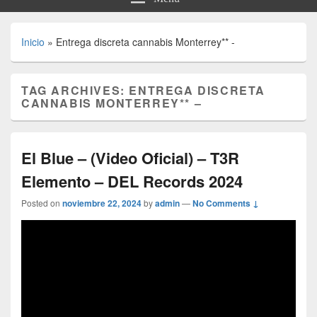
Inicio
»
Entrega discreta cannabis Monterrey** -
TAG ARCHIVES:
ENTREGA DISCRETA
CANNABIS MONTERREY** –
El Blue – (Video Oficial) – T3R
Elemento – DEL Records 2024
Posted on
noviembre 22, 2024
by
admin
—
No Comments ↓