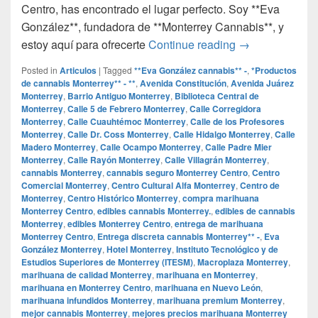
Centro, has encontrado el lugar perfecto. Soy **Eva
González**, fundadora de **Monterrey Cannabis**, y
## Compra la M
estoy aquí para ofrecerte
Continue reading
→
Posted in
Articulos
|
Tagged
**Eva González cannabis** -
,
*Productos
de cannabis Monterrey** - **
,
Avenida Constitución
,
Avenida Juárez
Monterrey
,
Barrio Antiguo Monterrey
,
Biblioteca Central de
Monterrey
,
Calle 5 de Febrero Monterrey
,
Calle Corregidora
Monterrey
,
Calle Cuauhtémoc Monterrey
,
Calle de los Profesores
Monterrey
,
Calle Dr. Coss Monterrey
,
Calle Hidalgo Monterrey
,
Calle
Madero Monterrey
,
Calle Ocampo Monterrey
,
Calle Padre Mier
Monterrey
,
Calle Rayón Monterrey
,
Calle Villagrán Monterrey
,
cannabis Monterrey
,
cannabis seguro Monterrey Centro
,
Centro
Comercial Monterrey
,
Centro Cultural Alfa Monterrey
,
Centro de
Monterrey
,
Centro Histórico Monterrey
,
compra marihuana
Monterrey Centro
,
edibles cannabis Monterrey.
,
edibles de cannabis
Monterrey
,
edibles Monterrey Centro
,
entrega de marihuana
Monterrey Centro
,
Entrega discreta cannabis Monterrey** -
,
Eva
González Monterrey
,
Hotel Monterrey
,
Instituto Tecnológico y de
Estudios Superiores de Monterrey (ITESM)
,
Macroplaza Monterrey
,
marihuana de calidad Monterrey
,
marihuana en Monterrey
,
marihuana en Monterrey Centro
,
marihuana en Nuevo León
,
marihuana infundidos Monterrey
,
marihuana premium Monterrey
,
mejor cannabis Monterrey
,
mejores precios marihuana Monterrey