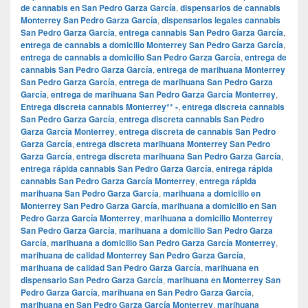
de cannabis en San Pedro Garza García
,
dispensarios de cannabis
Monterrey San Pedro Garza García
,
dispensarios legales cannabis
San Pedro Garza García
,
entrega cannabis San Pedro Garza García
,
entrega de cannabis a domicilio Monterrey San Pedro Garza García
,
entrega de cannabis a domicilio San Pedro Garza García
,
entrega de
cannabis San Pedro Garza García
,
entrega de marihuana Monterrey
San Pedro Garza García
,
entrega de marihuana San Pedro Garza
García
,
entrega de marihuana San Pedro Garza García Monterrey
,
Entrega discreta cannabis Monterrey** -
,
entrega discreta cannabis
San Pedro Garza García
,
entrega discreta cannabis San Pedro
Garza García Monterrey
,
entrega discreta de cannabis San Pedro
Garza García
,
entrega discreta marihuana Monterrey San Pedro
Garza García
,
entrega discreta marihuana San Pedro Garza García
,
entrega rápida cannabis San Pedro Garza García
,
entrega rápida
cannabis San Pedro Garza García Monterrey
,
entrega rápida
marihuana San Pedro Garza García
,
marihuana a domicilio en
Monterrey San Pedro Garza García
,
marihuana a domicilio en San
Pedro Garza García Monterrey
,
marihuana a domicilio Monterrey
San Pedro Garza García
,
marihuana a domicilio San Pedro Garza
García
,
marihuana a domicilio San Pedro Garza García Monterrey
,
marihuana de calidad Monterrey San Pedro Garza García
,
marihuana de calidad San Pedro Garza García
,
marihuana en
dispensario San Pedro Garza García
,
marihuana en Monterrey San
Pedro Garza García
,
marihuana en San Pedro Garza García
,
marihuana en San Pedro Garza García Monterrey
,
marihuana