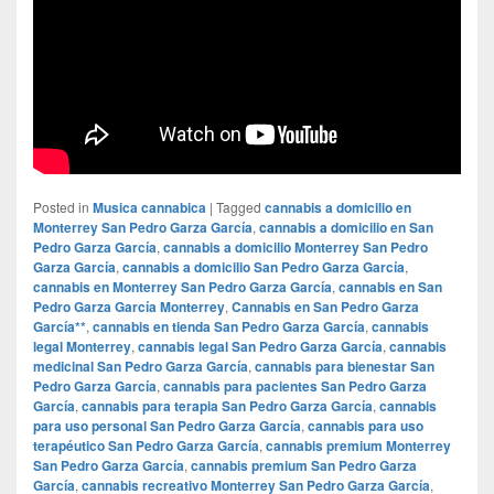
Posted in
Musica cannabica
|
Tagged
cannabis a domicilio en
Monterrey San Pedro Garza García
,
cannabis a domicilio en San
Pedro Garza García
,
cannabis a domicilio Monterrey San Pedro
Garza García
,
cannabis a domicilio San Pedro Garza García
,
cannabis en Monterrey San Pedro Garza García
,
cannabis en San
Pedro Garza García Monterrey
,
Cannabis en San Pedro Garza
García**
,
cannabis en tienda San Pedro Garza García
,
cannabis
legal Monterrey
,
cannabis legal San Pedro Garza García
,
cannabis
medicinal San Pedro Garza García
,
cannabis para bienestar San
Pedro Garza García
,
cannabis para pacientes San Pedro Garza
García
,
cannabis para terapia San Pedro Garza García
,
cannabis
para uso personal San Pedro Garza García
,
cannabis para uso
terapéutico San Pedro Garza García
,
cannabis premium Monterrey
San Pedro Garza García
,
cannabis premium San Pedro Garza
García
,
cannabis recreativo Monterrey San Pedro Garza García
,