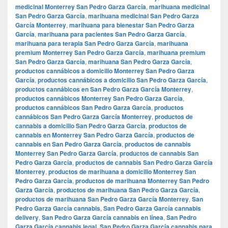
medicinal Monterrey San Pedro Garza García
,
marihuana medicinal
San Pedro Garza García
,
marihuana medicinal San Pedro Garza
García Monterrey
,
marihuana para bienestar San Pedro Garza
García
,
marihuana para pacientes San Pedro Garza García
,
marihuana para terapia San Pedro Garza García
,
marihuana
premium Monterrey San Pedro Garza García
,
marihuana premium
San Pedro Garza García
,
marihuana San Pedro Garza García
,
productos cannábicos a domicilio Monterrey San Pedro Garza
García
,
productos cannábicos a domicilio San Pedro Garza García
,
productos cannábicos en San Pedro Garza García Monterrey
,
productos cannábicos Monterrey San Pedro Garza García
,
productos cannábicos San Pedro Garza García
,
productos
cannábicos San Pedro Garza García Monterrey
,
productos de
cannabis a domicilio San Pedro Garza García
,
productos de
cannabis en Monterrey San Pedro Garza García
,
productos de
cannabis en San Pedro Garza García
,
productos de cannabis
Monterrey San Pedro Garza García
,
productos de cannabis San
Pedro Garza García
,
productos de cannabis San Pedro Garza García
Monterrey
,
productos de marihuana a domicilio Monterrey San
Pedro Garza García
,
productos de marihuana Monterrey San Pedro
Garza García
,
productos de marihuana San Pedro Garza García
,
productos de marihuana San Pedro Garza García Monterrey
,
San
Pedro Garza García cannabis
,
San Pedro Garza García cannabis
delivery
,
San Pedro Garza García cannabis en línea
,
San Pedro
Garza García cannabis legal
,
San Pedro Garza García cannabis para