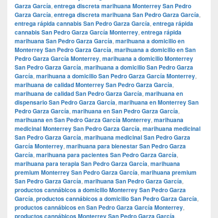
Garza García
,
entrega discreta marihuana Monterrey San Pedro
Garza García
,
entrega discreta marihuana San Pedro Garza García
,
entrega rápida cannabis San Pedro Garza García
,
entrega rápida
cannabis San Pedro Garza García Monterrey
,
entrega rápida
marihuana San Pedro Garza García
,
marihuana a domicilio en
Monterrey San Pedro Garza García
,
marihuana a domicilio en San
Pedro Garza García Monterrey
,
marihuana a domicilio Monterrey
San Pedro Garza García
,
marihuana a domicilio San Pedro Garza
García
,
marihuana a domicilio San Pedro Garza García Monterrey
,
marihuana de calidad Monterrey San Pedro Garza García
,
marihuana de calidad San Pedro Garza García
,
marihuana en
dispensario San Pedro Garza García
,
marihuana en Monterrey San
Pedro Garza García
,
marihuana en San Pedro Garza García
,
marihuana en San Pedro Garza García Monterrey
,
marihuana
medicinal Monterrey San Pedro Garza García
,
marihuana medicinal
San Pedro Garza García
,
marihuana medicinal San Pedro Garza
García Monterrey
,
marihuana para bienestar San Pedro Garza
García
,
marihuana para pacientes San Pedro Garza García
,
marihuana para terapia San Pedro Garza García
,
marihuana
premium Monterrey San Pedro Garza García
,
marihuana premium
San Pedro Garza García
,
marihuana San Pedro Garza García
,
productos cannábicos a domicilio Monterrey San Pedro Garza
García
,
productos cannábicos a domicilio San Pedro Garza García
,
productos cannábicos en San Pedro Garza García Monterrey
,
productos cannábicos Monterrey San Pedro Garza García
,