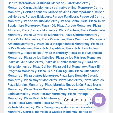
Centro
,
Mercado de la Ciudad
,
Mercado Juárez Monterrey
,
Monterrey Cannabis
,
Monterrey cannabis online
,
Monterrey Centro
,
Monterrey Centro cannabis
,
Museo de Arte Contemporáneo
,
Museo
del Noreste
,
Parque E. Madero
,
Parque Fundidora
,
Paseo del Centro
Monterrey
,
Paseo del Río Monterrey
,
Paseo Santa Lucía
,
Plaza 16 de
Septiembre Monterrey
,
Plaza 400
,
Plaza Ábrego Monterrey
,
Plaza
Almazán
,
Plaza Barrera Monterrey
,
Plaza Cantera
,
Plaza Centenario
Monterrey
,
Plaza Central de Monterrey
,
Plaza Central Monterrey
,
Plaza Colón Monterrey
,
Plaza Coyoacán
,
Plaza Cumbres
,
Plaza de la
Amistad Monterrey
,
Plaza de la Independencia Monterrey
,
Plaza de
la Paz Monterrey
,
Plaza de la República
,
Plaza de la Revolución
Monterrey.
,
Plaza de las Armas Monterrey
,
Plaza de las Magnolias
Monterrey
,
Plaza de los Caballos
,
Plaza de los Mártires Monterrey
,
Plaza del Arte Monterrey
,
Plaza del Centro Monterrey
,
Plaza del
Norte Monterrey
,
Plaza Del Sol
,
Plaza del Sol Monterrey
,
Plaza El
Progreso Monterrey
,
Plaza Fiesta San Agustín
,
Plaza Guadalupe
Monterrey
,
Plaza Juárez Monterrey
,
Plaza Luis Donaldo Colosio
Monterrey
,
Plaza Mayor Monterrey
,
Plaza Monterrey
,
Plaza Morelos
,
Plaza Morelos Monterrey
,
Plaza Morelos Nuevo León
,
Plaza Norte
Monterrey
,
Plaza Nueva Monterrey
,
Plaza Nuevo León
,
Plaza Nuevo
León Monterrey
,
Plaza Perisur Monterrey
,
Plaza Principal
Monterrey
,
Plaza Real de Monterrey
,
Plaza Real Monterrey
,
Plaza
Contact us
Regio
,
Plaza San Pedro
,
Plaza Santo Domingo Monterrey
,
Plaza
Victoria Monterrey
,
Plaza Zaragoza
,
productos de cannabis
Open
Monterrey Centro
,
Teatro de la Ciudad Monterrey
,
tienda de