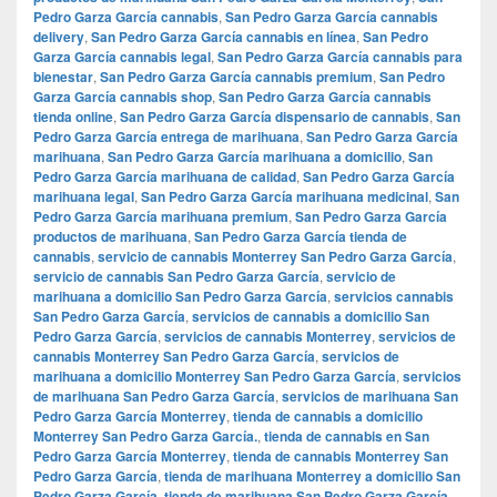
Pedro Garza García cannabis
,
San Pedro Garza García cannabis
delivery
,
San Pedro Garza García cannabis en línea
,
San Pedro
Garza García cannabis legal
,
San Pedro Garza García cannabis para
bienestar
,
San Pedro Garza García cannabis premium
,
San Pedro
Garza García cannabis shop
,
San Pedro Garza García cannabis
tienda online
,
San Pedro Garza García dispensario de cannabis
,
San
Pedro Garza García entrega de marihuana
,
San Pedro Garza García
marihuana
,
San Pedro Garza García marihuana a domicilio
,
San
Pedro Garza García marihuana de calidad
,
San Pedro Garza García
marihuana legal
,
San Pedro Garza García marihuana medicinal
,
San
Pedro Garza García marihuana premium
,
San Pedro Garza García
productos de marihuana
,
San Pedro Garza García tienda de
cannabis
,
servicio de cannabis Monterrey San Pedro Garza García
,
servicio de cannabis San Pedro Garza García
,
servicio de
marihuana a domicilio San Pedro Garza García
,
servicios cannabis
San Pedro Garza García
,
servicios de cannabis a domicilio San
Pedro Garza García
,
servicios de cannabis Monterrey
,
servicios de
cannabis Monterrey San Pedro Garza García
,
servicios de
marihuana a domicilio Monterrey San Pedro Garza García
,
servicios
de marihuana San Pedro Garza García
,
servicios de marihuana San
Pedro Garza García Monterrey
,
tienda de cannabis a domicilio
Monterrey San Pedro Garza García.
,
tienda de cannabis en San
Pedro Garza García Monterrey
,
tienda de cannabis Monterrey San
Pedro Garza García
,
tienda de marihuana Monterrey a domicilio San
Pedro Garza García
,
tienda de marihuana San Pedro Garza García
,