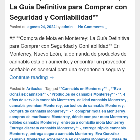
La Guía Definitiva para Comprar con
Seguridad y Confiabilidad**
Posted on
agosto 24, 2024
by
admin
—
No Comments ↓
## **Compra de Mota en Monterrey: La Guía Definitiva
para Comprar con Seguridad y Confiabilidad** En
Monterrey, Nuevo León, la demanda de productos de
cannabis está en aumento, y encontrar un proveedor
confiable es esencial para una experiencia segura y
## **Compra de Mota en Monterrey: La Gu
Continue reading
→
Posted in
Articulos
|
Tagged
**Cannabis en Monterrey** -
,
**Eva
González cannabis** -
,
*Productos de cannabis Monterrey** - **
,
4
años de servicio cannabis Monterrey
,
calidad cannabis Monterrey
,
cannabis premium Monterrey
,
cartuchos de cannabis Monterrey
,
Compra de cannabis Monterrey** - *
,
comprar mota en Monterrey
,
compras de marihuana Monterrey
,
dónde comprar mota Monterrey
,
edibles cannabis Monterrey.
,
entrega a domicilio mota Monterrey
,
Entrega discreta cannabis Monterrey** -
,
entrega rápida cannabis
Monterrey
,
entrega segura cannabis Monterrey
,
Eva González
cannabis Monterrey
,
experiencia en cannabis Monterrey
,
flores de