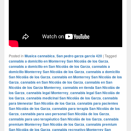
Posted in
Musica cannabica
,
San pedro garza garcia 420
|
Tagged
cannabis a domicilio en Monterrey San Nicolás de los Garza
,
cannabis a domicilio en San Nicolás de los Garza
,
cannabis a
domicilio Monterrey San Nicolás de los Garza
,
cannabis a domicilio
San Nicolás de los Garza
,
cannabis en Monterrey San Nicolás de los
Garza
,
cannabis en San Nicolás de los Garza
,
cannabis en San
Nicolás de los Garza Monterrey
,
cannabis en tienda San Nicolás de
los Garza
,
cannabis legal Monterrey
,
cannabis legal San Nicolás de
los Garza
,
cannabis medicinal San Nicolás de los Garza
,
cannabis
para bienestar San Nicolás de los Garza
,
cannabis para pacientes
San Nicolás de los Garza
,
cannabis para terapia San Nicolás de los
Garza
,
cannabis para uso personal San Nicolás de los Garza
,
cannabis para uso terapéutico San Nicolás de los Garza
,
cannabis
premium Monterrey San Nicolás de los Garza
,
cannabis premium
San Nicolás de los Garza
,
cannabis recreativo Monterrey San