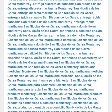
Garza Monterrey
,
entrega discreta de cannabis San Nicolás de los
Garza
,
entrega discreta marihuana Monterrey San Nicolás de los
Garza
,
entrega discreta marihuana San Nicolás de los Garza
,
entrega rápida cannabis San Nicolás de los Garza
,
entrega rápida
cannabis San Nicolás de los Garza Monterrey
,
entrega rápida
marihuana San Nicolás de los Garza
,
marihuana a domicilio en
Monterrey San Nicolás de los Garza
,
marihuana a domicilio en San
Nicolás de los Garza Monterrey
,
marihuana a domicilio Monterrey
San Nicolás de los Garza
,
marihuana a domicilio San Nicolás de los
Garza
,
marihuana a domicilio San Nicolás de los Garza Monterrey
,
marihuana de calidad Monterrey San Nicolás de los Garza
,
marihuana de calidad San Nicolás de los Garza
,
marihuana en
dispensario San Nicolás de los Garza
,
marihuana en Monterrey San
Nicolás de los Garza
,
marihuana en San Nicolás de los Garza
,
marihuana en San Nicolás de los Garza Monterrey
,
marihuana
medicinal Monterrey San Nicolás de los Garza
,
marihuana medicinal
San Nicolás de los Garza
,
marihuana medicinal San Nicolás de los
Garza Monterrey
,
marihuana para bienestar San Nicolás de los
Garza
,
marihuana para pacientes San Nicolás de los Garza
,
marihuana para terapia San Nicolás de los Garza
,
marihuana
premium Monterrey San Nicolás de los Garza
,
marihuana premium
San Nicolás de los Garza
,
marihuana San Nicolás de los Garza
,
productos cannábicos a domicilio Monterrey San Nicolás de los
Garza
,
productos cannábicos a domicilio San Nicolás de los Garza
,
productos cannábicos en San Nicolás de los Garza Monterrey
,