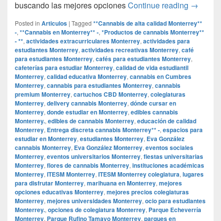
## Descu
buscando las mejores opciones
Continue reading
→
Posted in
Articulos
|
Tagged
**Cannabis de alta calidad Monterrey**
-
,
**Cannabis en Monterrey** -
,
*Productos de cannabis Monterrey**
- **
,
actividades extracurriculares Monterrey
,
actividades para
estudiantes Monterrey
,
actividades recreativas Monterrey
,
café
para estudiantes Monterrey
,
cafés para estudiantes Monterrey
,
cafeterías para estudiar Monterrey
,
calidad de vida estudiantil
Monterrey
,
calidad educativa Monterrey
,
cannabis en Cumbres
Monterrey
,
cannabis para estudiantes Monterrey
,
cannabis
premium Monterrey
,
cartuchos CBD Monterrey
,
colegiaturas
Monterrey
,
delivery cannabis Monterrey
,
dónde cursar en
Monterrey
,
donde estudiar en Monterrey
,
edibles cannabis
Monterrey.
,
edibles de cannabis Monterrey
,
educación de calidad
Monterrey
,
Entrega discreta cannabis Monterrey** -
,
espacios para
estudiar en Monterrey
,
estudiantes Monterrey
,
Eva González
cannabis Monterrey
,
Eva González Monterrey
,
eventos sociales
Monterrey
,
eventos universitarios Monterrey
,
fiestas universitarias
Monterrey
,
flores de cannabis Monterrey
,
instituciones académicas
Monterrey
,
ITESM Monterrey
,
ITESM Monterrey colegiatura
,
lugares
para disfrutar Monterrey
,
marihuana en Monterrey
,
mejores
opciones educativas Monterrey
,
mejores precios colegiaturas
Monterrey
,
mejores universidades Monterrey
,
ocio para estudiantes
Monterrey.
,
opciones de colegiatura Monterrey
,
Parque Echeverría
Monterrey
,
Parque Rufino Tamayo Monterrey
,
parques en