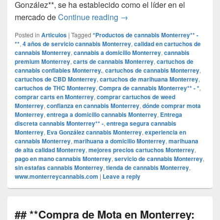
González**, se ha establecido como el líder en el
## **Compra de Cartuchos d
mercado de
Continue reading
→
Posted in
Articulos
|
Tagged
*Productos de cannabis Monterrey** -
**
,
4 años de servicio cannabis Monterrey
,
calidad en cartuchos de
cannabis Monterrey
,
cannabis a domicilio Monterrey
,
cannabis
premium Monterrey
,
carts de cannabis Monterrey
,
cartuchos de
cannabis confiables Monterrey.
,
cartuchos de cannabis Monterrey
,
cartuchos de CBD Monterrey
,
cartuchos de marihuana Monterrey
,
cartuchos de THC Monterrey
,
Compra de cannabis Monterrey** - *
,
comprar carts en Monterrey
,
comprar cartuchos de weed
Monterrey
,
confianza en cannabis Monterrey
,
dónde comprar mota
Monterrey
,
entrega a domicilio cannabis Monterrey
,
Entrega
discreta cannabis Monterrey** -
,
entrega segura cannabis
Monterrey
,
Eva González cannabis Monterrey
,
experiencia en
cannabis Monterrey
,
marihuana a domicilio Monterrey
,
marihuana
de alta calidad Monterrey
,
mejores precios cartuchos Monterrey
,
pago en mano cannabis Monterrey
,
servicio de cannabis Monterrey
,
sin estafas cannabis Monterrey
,
tienda de cannabis Monterrey
,
www.monterreycannabis.com
|
Leave a reply
## **Compra de Mota en Monterrey: