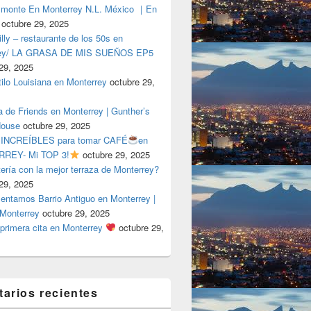
lmonte En Monterrey N.L. México ｜En
octubre 29, 2025
ly – restaurante de los 50s en
rey/ LA GRASA DE MIS SUEÑOS EP5
29, 2025
tilo Louisiana en Monterrey
octubre 29,
a de Friends en Monterrey | Gunther’s
House
octubre 29, 2025
 INCREÍBLES para tomar CAFÉ
en
REY- Mi TOP 3!
octubre 29, 2025
tería con la mejor terraza de Monterrey?
29, 2025
entamos Barrio Antiguo en Monterrey |
 Monterrey
octubre 29, 2025
primera cita en Monterrey
octubre 29,
arios recientes