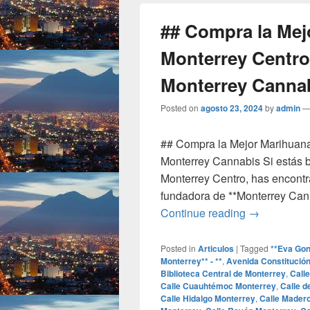
## Compra la Mej
Monterrey Centro
Monterrey Canna
Posted on
agosto 23, 2024
by
admin
## Compra la Mejor Marihuan
Monterrey Cannabis Si estás
Monterrey Centro, has encontr
fundadora de **Monterrey Cann
## Compra l
Continue reading
→
Posted in
Articulos
|
Tagged
**Eva Gon
Monterrey** - **
,
Avenida Constitució
Biblioteca Central de Monterrey
,
Call
Calle Cuauhtémoc Monterrey
,
Calle d
Calle Hidalgo Monterrey
,
Calle Mader