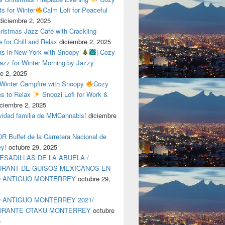
ts for Winter
Calm Lofi for Peaceful
diciembre 2, 2025
ristmas Jazz Café with Crackling
e for Chill and Relax
diciembre 2, 2025
as in New York with Snoopy
| Cozy
azz for Winter Morning by Jazzy
e 2, 2025
 Winter Campfire with Snoopy
Cozy
es to Relax
Snoozi Lofi for Work &
iciembre 2, 2025
avidad familia de MMCannabis!
diciembre
 Buffet de la Carretera Nacional de
ey!
octubre 29, 2025
ESADILLAS DE LA ABUELA /
RANT DE GUISOS MEXICANOS EN
O ANTIGUO MONTERREY
octubre 29,
 ANTIGUO MONTERREY 2021/
URANTE OTAKU MONTERREY
octubre
5