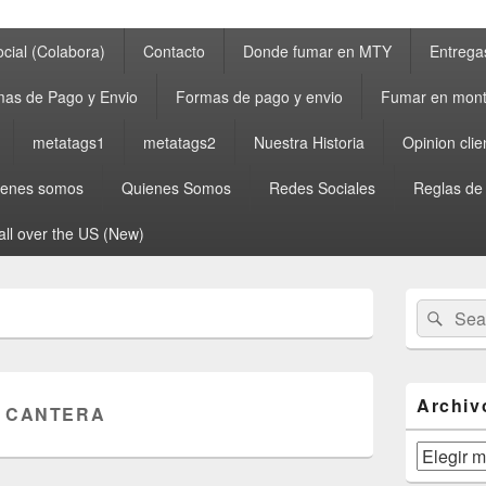
cial (Colabora)
Contacto
Donde fumar en MTY
Entrega
as de Pago y Envio
Formas de pago y envio
Fumar en mont
metatags1
metatags2
Nuestra Historia
Opinion clie
ienes somos
Quienes Somos
Redes Sociales
Reglas de
all over the US (New)
Primary
Search
Sear
Sidebar
for:
Widget
Area
Archiv
 CANTERA
Archivos