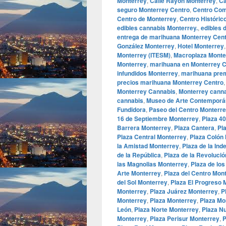
Monterrey
,
Calle Rayón Monterrey
,
Ca
seguro Monterrey Centro
,
Centro Com
Centro de Monterrey
,
Centro Históric
edibles cannabis Monterrey.
,
edibles 
entrega de marihuana Monterrey Cen
González Monterrey
,
Hotel Monterrey
Monterrey (ITESM)
,
Macroplaza Monte
Monterrey
,
marihuana en Monterrey C
infundidos Monterrey
,
marihuana pre
precios marihuana Monterrey Centro
Monterrey Cannabis
,
Monterrey canna
cannabis
,
Museo de Arte Contempor
Fundidora
,
Paseo del Centro Monterr
16 de Septiembre Monterrey
,
Plaza 4
Barrera Monterrey
,
Plaza Cantera
,
Pl
Plaza Central Monterrey
,
Plaza Colón
la Amistad Monterrey
,
Plaza de la In
de la República
,
Plaza de la Revolució
las Magnolias Monterrey
,
Plaza de los
Arte Monterrey
,
Plaza del Centro Mon
del Sol Monterrey
,
Plaza El Progreso 
Monterrey
,
Plaza Juárez Monterrey
,
P
Monterrey
,
Plaza Monterrey
,
Plaza Mo
León
,
Plaza Norte Monterrey
,
Plaza N
Monterrey
,
Plaza Perisur Monterrey
,
P