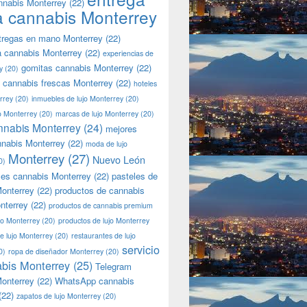
nnabis Monterrey
(22)
a cannabis Monterrey
tregas en mano Monterrey
(22)
a cannabis Monterrey
(22)
experiencias de
gomitas cannabis Monterrey
(22)
y
(20)
 cannabis frescas Monterrey
(22)
hoteles
rrey
(20)
inmuebles de lujo Monterrey
(20)
jo Monterrey
(20)
marcas de lujo Monterrey
(20)
nnabis Monterrey
(24)
mejores
nnabis Monterrey
(22)
moda de lujo
Monterrey
(27)
Nuevo León
0)
les cannabis Monterrey
(22)
pasteles de
onterrey
(22)
productos de cannabis
nterrey
(22)
productos de cannabis premium
jo Monterrey
(20)
productos de lujo Monterrey
de lujo Monterrey
(20)
restaurantes de lujo
servicio
0)
ropa de diseñador Monterrey
(20)
bis Monterrey
(25)
Telegram
onterrey
(22)
WhatsApp cannabis
(22)
zapatos de lujo Monterrey
(20)