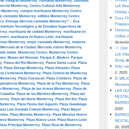
lle Villagrán Monterrey
,
cannabis Monterrey
,
cannabis
ercial Monterrey
,
Centro Cultural Alfa Monterrey
,
Lofi Bea
o Monterrey
,
compra marihuana Monterrey Centro
,
Holiday
de cannabis Monterrey
,
edibles Monterrey Centro
,
Cozy Ch
tro
,
Entrega discreta cannabis Monterrey** -
,
Eva
Fireplac
,
Instituto Tecnológico y de Estudios Superiores de
Christm
rrey
,
marihuana de calidad Monterrey
,
marihuana en
Coffee J
entro
,
marihuana en Nuevo León
,
marihuana
mium Monterrey
,
mejor cannabis Monterrey
,
mejores
diciembr
,
Mercado de la Ciudad
,
Mercado Juárez Monterrey
,
Chill
bis online
,
Monterrey Centro
,
Monterrey Centro
Lofi Vib
áneo
,
Museo del Noreste
,
Parque E. Madero
,
Parque
Study
d
ey
,
Paseo del Río Monterrey
,
Paseo Santa Lucía
,
Plaza
Feliz n
00
,
Plaza Ábrego Monterrey
,
Plaza Almazán
,
Plaza
2, 2025
aza Centenario Monterrey
,
Plaza Central de Monterrey
,
 Monterrey
,
Plaza Coyoacán
,
Plaza Cumbres
,
Plaza de
El MEJOR
dependencia Monterrey
,
Plaza de la Paz Monterrey
,
Plaza
Monterr
n Monterrey.
,
Plaza de las Armas Monterrey
,
Plaza de
LAS QU
 Caballos
,
Plaza de los Mártires Monterrey
,
Plaza del
RESTAU
terrey
,
Plaza del Norte Monterrey
,
Plaza Del Sol
,
Plaza
BARRI
Monterrey
,
Plaza Fiesta San Agustín
,
Plaza Guadalupe
2025
laza Luis Donaldo Colosio Monterrey
,
Plaza Mayor
relos
,
Plaza Morelos Monterrey
,
Plaza Morelos Nuevo
BARRIO
ueva Monterrey
,
Plaza Nuevo León
,
Plaza Nuevo León
RESTA
laza Principal Monterrey
,
Plaza Real de Monterrey
,
29, 202