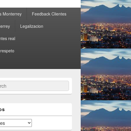
s Monterrey
Feedback Clientes
errey
Legalizacion
ntes real
 respeto
ch
os