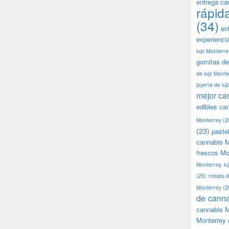
entrega ca
rápid
(34)
en
experienci
lujo Monterre
gomitas de
de lujo Monte
joyería de lu
mejor ca
edibles ca
Monterrey
(2
(23)
paste
cannabis M
frescos Mo
Monterrey. lu
(20)
relojes 
Monterrey
(2
de canna
cannabis M
Monterrey