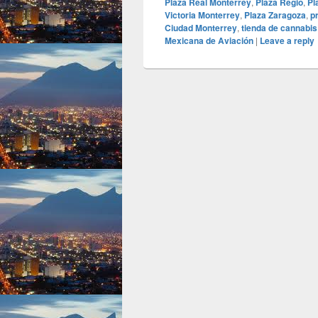
Plaza Real Monterrey
,
Plaza Regio
,
Pl
Victoria Monterrey
,
Plaza Zaragoza
,
p
Ciudad Monterrey
,
tienda de cannabi
Mexicana de Aviación
|
Leave a reply