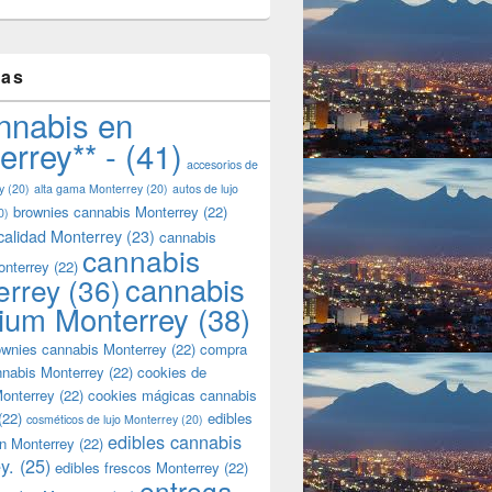
tas
nnabis en
errey** -
(41)
accesorios de
y
(20)
alta gama Monterrey
(20)
autos de lujo
brownies cannabis Monterrey
(22)
0)
calidad Monterrey
(23)
cannabis
cannabis
onterrey
(22)
cannabis
errey
(36)
ium Monterrey
(38)
wnies cannabis Monterrey
(22)
compra
nnabis Monterrey
(22)
cookies de
onterrey
(22)
cookies mágicas cannabis
(22)
edibles
cosméticos de lujo Monterrey
(20)
edibles cannabis
n Monterrey
(22)
y.
(25)
edibles frescos Monterrey
(22)
entrega