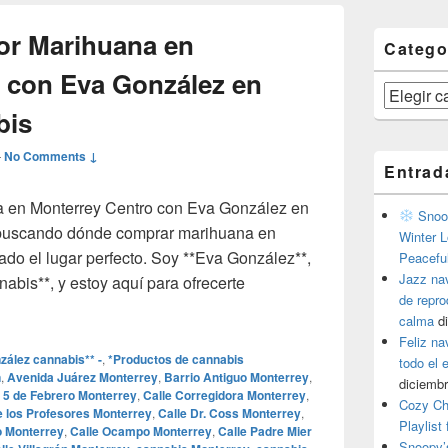
or Marihuana en
Catego
 con Eva González en
Categorías
bis
—
No Comments ↓
Entrad
a en Monterrey Centro con Eva González en
Snoop
 buscando dónde comprar marihuana en
Winter L
ado el lugar perfecto. Soy **Eva González**,
Peacefu
Jazz na
abis**, y estoy aquí para ofrecerte
de repr
a Mejor Marihuana en Monterrey Centro con Eva González en 
calma
d
Feliz na
zález cannabis** -
,
*Productos de cannabis
todo el
n
,
Avenida Juárez Monterrey
,
Barrio Antiguo Monterrey
,
diciembr
e 5 de Febrero Monterrey
,
Calle Corregidora Monterrey
,
Cozy Ch
e los Profesores Monterrey
,
Calle Dr. Coss Monterrey
,
Playlist
o Monterrey
,
Calle Ocampo Monterrey
,
Calle Padre Mier
Snoopy’