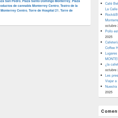
aza San Pedro
,
Plaza Santo Domingo Monterrey
,
Plaza
Café Be
roductos de cannabis Monterrey Centro
,
Teatro de la
La Calle
s Monterrey Centro
,
Torre de Hospital 21
,
Torre de
Rock&Bil
Monter
octubre 
Pollo es
2025
Cafeterí
Coffee 
Lugares
MONTER
¿la cafe
octubre 
Les pres
Viajar a
Nuestra 
2025
Coment