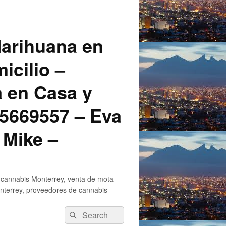
arihuana en
icilio –
a en Casa y
5669557 – Eva
 Mike –
 cannabis Monterrey, venta de mota
nterrey, proveedores de cannabis
Search
Search
for: