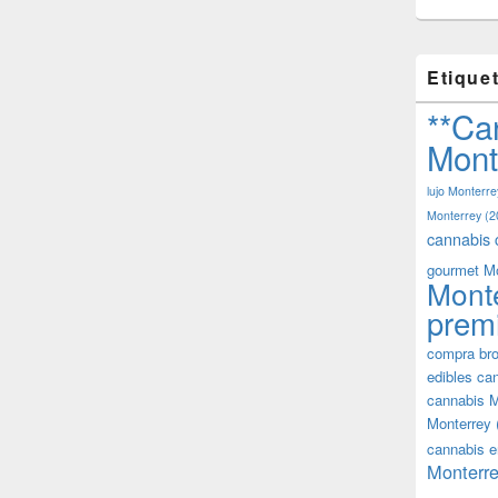
Etique
**Ca
Mont
lujo Monterre
Monterrey
(2
cannabis 
gourmet M
Mont
prem
compra bro
edibles ca
cannabis M
Monterrey
cannabis e
Monterre