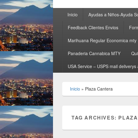
Primary
Inicio
Ayudas a Niños-Ayuda So
menu
Feedback Clientes Envios
Form
Marihuana Regular Economica mty
Panaderia Cannabica MTY
Qu
USA Service – USPS mail deliverys 
Inicio
»
Plaza Cantera
TAG ARCHIVES:
PLAZA