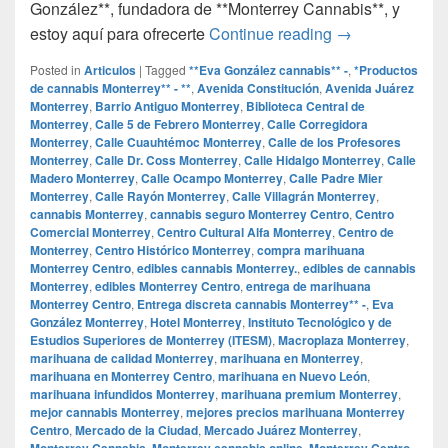
González**, fundadora de **Monterrey Cannabis**, y
## Compra la M
estoy aquí para ofrecerte
Continue reading
→
Posted in
Articulos
|
Tagged
**Eva González cannabis** -
,
*Productos
de cannabis Monterrey** - **
,
Avenida Constitución
,
Avenida Juárez
Monterrey
,
Barrio Antiguo Monterrey
,
Biblioteca Central de
Monterrey
,
Calle 5 de Febrero Monterrey
,
Calle Corregidora
Monterrey
,
Calle Cuauhtémoc Monterrey
,
Calle de los Profesores
Monterrey
,
Calle Dr. Coss Monterrey
,
Calle Hidalgo Monterrey
,
Calle
Madero Monterrey
,
Calle Ocampo Monterrey
,
Calle Padre Mier
Monterrey
,
Calle Rayón Monterrey
,
Calle Villagrán Monterrey
,
cannabis Monterrey
,
cannabis seguro Monterrey Centro
,
Centro
Comercial Monterrey
,
Centro Cultural Alfa Monterrey
,
Centro de
Monterrey
,
Centro Histórico Monterrey
,
compra marihuana
Monterrey Centro
,
edibles cannabis Monterrey.
,
edibles de cannabis
Monterrey
,
edibles Monterrey Centro
,
entrega de marihuana
Monterrey Centro
,
Entrega discreta cannabis Monterrey** -
,
Eva
González Monterrey
,
Hotel Monterrey
,
Instituto Tecnológico y de
Estudios Superiores de Monterrey (ITESM)
,
Macroplaza Monterrey
,
marihuana de calidad Monterrey
,
marihuana en Monterrey
,
marihuana en Monterrey Centro
,
marihuana en Nuevo León
,
marihuana infundidos Monterrey
,
marihuana premium Monterrey
,
mejor cannabis Monterrey
,
mejores precios marihuana Monterrey
Centro
,
Mercado de la Ciudad
,
Mercado Juárez Monterrey
,
Monterrey Cannabis
,
Monterrey cannabis online
,
Monterrey Centro
,