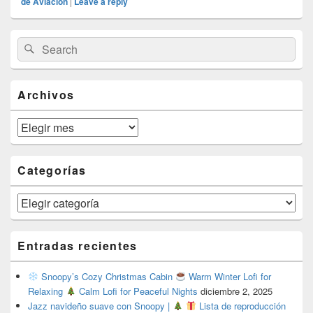
de Aviación
|
Leave a reply
Primary
Search
Search
Sidebar
for:
Widget
Area
Archivos
Archivos
Categorías
Categorías
Entradas recientes
Snoopy’s Cozy Christmas Cabin
Warm Winter Lofi for
Relaxing
Calm Lofi for Peaceful Nights
diciembre 2, 2025
Jazz navideño suave con Snoopy |
Lista de reproducción