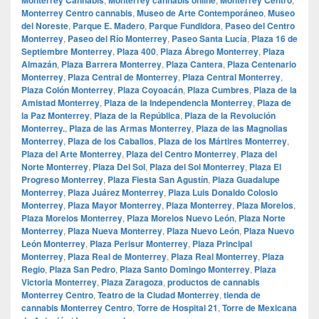
Monterrey Centro cannabis
,
Museo de Arte Contemporáneo
,
Museo
del Noreste
,
Parque E. Madero
,
Parque Fundidora
,
Paseo del Centro
Monterrey
,
Paseo del Río Monterrey
,
Paseo Santa Lucía
,
Plaza 16 de
Septiembre Monterrey
,
Plaza 400
,
Plaza Ábrego Monterrey
,
Plaza
Almazán
,
Plaza Barrera Monterrey
,
Plaza Cantera
,
Plaza Centenario
Monterrey
,
Plaza Central de Monterrey
,
Plaza Central Monterrey
,
Plaza Colón Monterrey
,
Plaza Coyoacán
,
Plaza Cumbres
,
Plaza de la
Amistad Monterrey
,
Plaza de la Independencia Monterrey
,
Plaza de
la Paz Monterrey
,
Plaza de la República
,
Plaza de la Revolución
Monterrey.
,
Plaza de las Armas Monterrey
,
Plaza de las Magnolias
Monterrey
,
Plaza de los Caballos
,
Plaza de los Mártires Monterrey
,
Plaza del Arte Monterrey
,
Plaza del Centro Monterrey
,
Plaza del
Norte Monterrey
,
Plaza Del Sol
,
Plaza del Sol Monterrey
,
Plaza El
Progreso Monterrey
,
Plaza Fiesta San Agustín
,
Plaza Guadalupe
Monterrey
,
Plaza Juárez Monterrey
,
Plaza Luis Donaldo Colosio
Monterrey
,
Plaza Mayor Monterrey
,
Plaza Monterrey
,
Plaza Morelos
,
Plaza Morelos Monterrey
,
Plaza Morelos Nuevo León
,
Plaza Norte
Monterrey
,
Plaza Nueva Monterrey
,
Plaza Nuevo León
,
Plaza Nuevo
León Monterrey
,
Plaza Perisur Monterrey
,
Plaza Principal
Monterrey
,
Plaza Real de Monterrey
,
Plaza Real Monterrey
,
Plaza
Regio
,
Plaza San Pedro
,
Plaza Santo Domingo Monterrey
,
Plaza
Victoria Monterrey
,
Plaza Zaragoza
,
productos de cannabis
Monterrey Centro
,
Teatro de la Ciudad Monterrey
,
tienda de
cannabis Monterrey Centro
,
Torre de Hospital 21
,
Torre de Mexicana