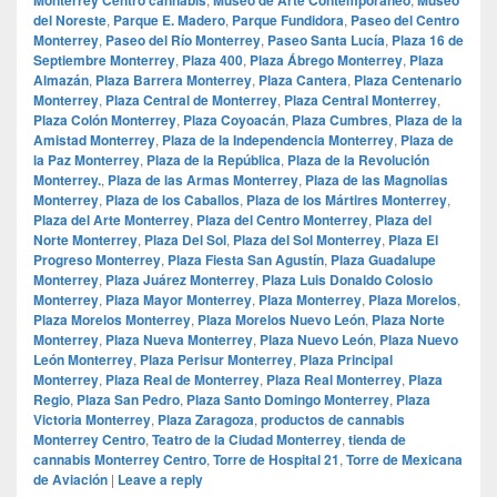
del Noreste
,
Parque E. Madero
,
Parque Fundidora
,
Paseo del Centro
Monterrey
,
Paseo del Río Monterrey
,
Paseo Santa Lucía
,
Plaza 16 de
Septiembre Monterrey
,
Plaza 400
,
Plaza Ábrego Monterrey
,
Plaza
Almazán
,
Plaza Barrera Monterrey
,
Plaza Cantera
,
Plaza Centenario
Monterrey
,
Plaza Central de Monterrey
,
Plaza Central Monterrey
,
Plaza Colón Monterrey
,
Plaza Coyoacán
,
Plaza Cumbres
,
Plaza de la
Amistad Monterrey
,
Plaza de la Independencia Monterrey
,
Plaza de
la Paz Monterrey
,
Plaza de la República
,
Plaza de la Revolución
Monterrey.
,
Plaza de las Armas Monterrey
,
Plaza de las Magnolias
Monterrey
,
Plaza de los Caballos
,
Plaza de los Mártires Monterrey
,
Plaza del Arte Monterrey
,
Plaza del Centro Monterrey
,
Plaza del
Norte Monterrey
,
Plaza Del Sol
,
Plaza del Sol Monterrey
,
Plaza El
Progreso Monterrey
,
Plaza Fiesta San Agustín
,
Plaza Guadalupe
Monterrey
,
Plaza Juárez Monterrey
,
Plaza Luis Donaldo Colosio
Monterrey
,
Plaza Mayor Monterrey
,
Plaza Monterrey
,
Plaza Morelos
,
Plaza Morelos Monterrey
,
Plaza Morelos Nuevo León
,
Plaza Norte
Monterrey
,
Plaza Nueva Monterrey
,
Plaza Nuevo León
,
Plaza Nuevo
León Monterrey
,
Plaza Perisur Monterrey
,
Plaza Principal
Monterrey
,
Plaza Real de Monterrey
,
Plaza Real Monterrey
,
Plaza
Regio
,
Plaza San Pedro
,
Plaza Santo Domingo Monterrey
,
Plaza
Victoria Monterrey
,
Plaza Zaragoza
,
productos de cannabis
Monterrey Centro
,
Teatro de la Ciudad Monterrey
,
tienda de
cannabis Monterrey Centro
,
Torre de Hospital 21
,
Torre de Mexicana
de Aviación
|
Leave a reply