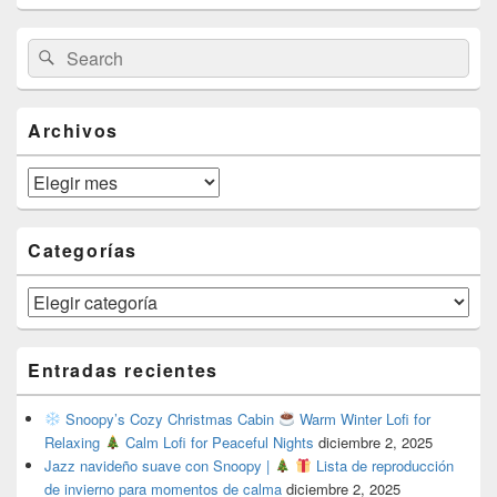
Primary
Search
Search
Sidebar
for:
Widget
Area
Archivos
Archivos
Categorías
Categorías
Entradas recientes
Snoopy’s Cozy Christmas Cabin
Warm Winter Lofi for
Relaxing
Calm Lofi for Peaceful Nights
diciembre 2, 2025
Jazz navideño suave con Snoopy |
Lista de reproducción
de invierno para momentos de calma
diciembre 2, 2025