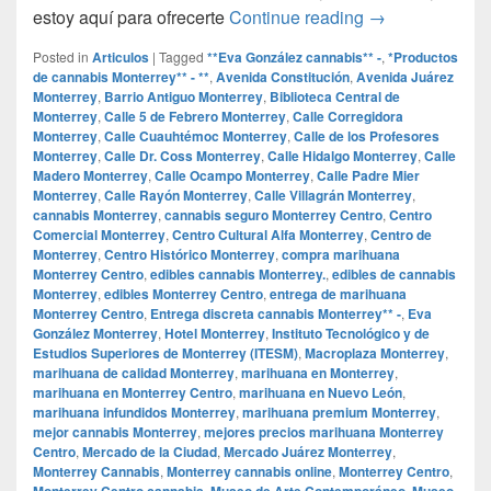
## Compra la M
estoy aquí para ofrecerte
Continue reading
→
Posted in
Articulos
|
Tagged
**Eva González cannabis** -
,
*Productos
de cannabis Monterrey** - **
,
Avenida Constitución
,
Avenida Juárez
Monterrey
,
Barrio Antiguo Monterrey
,
Biblioteca Central de
Monterrey
,
Calle 5 de Febrero Monterrey
,
Calle Corregidora
Monterrey
,
Calle Cuauhtémoc Monterrey
,
Calle de los Profesores
Monterrey
,
Calle Dr. Coss Monterrey
,
Calle Hidalgo Monterrey
,
Calle
Madero Monterrey
,
Calle Ocampo Monterrey
,
Calle Padre Mier
Monterrey
,
Calle Rayón Monterrey
,
Calle Villagrán Monterrey
,
cannabis Monterrey
,
cannabis seguro Monterrey Centro
,
Centro
Comercial Monterrey
,
Centro Cultural Alfa Monterrey
,
Centro de
Monterrey
,
Centro Histórico Monterrey
,
compra marihuana
Monterrey Centro
,
edibles cannabis Monterrey.
,
edibles de cannabis
Monterrey
,
edibles Monterrey Centro
,
entrega de marihuana
Monterrey Centro
,
Entrega discreta cannabis Monterrey** -
,
Eva
González Monterrey
,
Hotel Monterrey
,
Instituto Tecnológico y de
Estudios Superiores de Monterrey (ITESM)
,
Macroplaza Monterrey
,
marihuana de calidad Monterrey
,
marihuana en Monterrey
,
marihuana en Monterrey Centro
,
marihuana en Nuevo León
,
marihuana infundidos Monterrey
,
marihuana premium Monterrey
,
mejor cannabis Monterrey
,
mejores precios marihuana Monterrey
Centro
,
Mercado de la Ciudad
,
Mercado Juárez Monterrey
,
Monterrey Cannabis
,
Monterrey cannabis online
,
Monterrey Centro
,
Monterrey Centro cannabis
,
Museo de Arte Contemporáneo
,
Museo