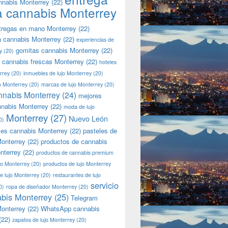
nnabis Monterrey
(22)
a cannabis Monterrey
tregas en mano Monterrey
(22)
a cannabis Monterrey
(22)
experiencias de
gomitas cannabis Monterrey
(22)
y
(20)
 cannabis frescas Monterrey
(22)
hoteles
rrey
(20)
inmuebles de lujo Monterrey
(20)
jo Monterrey
(20)
marcas de lujo Monterrey
(20)
nnabis Monterrey
(24)
mejores
nnabis Monterrey
(22)
moda de lujo
Monterrey
(27)
Nuevo León
0)
les cannabis Monterrey
(22)
pasteles de
onterrey
(22)
productos de cannabis
nterrey
(22)
productos de cannabis premium
jo Monterrey
(20)
productos de lujo Monterrey
de lujo Monterrey
(20)
restaurantes de lujo
servicio
0)
ropa de diseñador Monterrey
(20)
bis Monterrey
(25)
Telegram
onterrey
(22)
WhatsApp cannabis
(22)
zapatos de lujo Monterrey
(20)