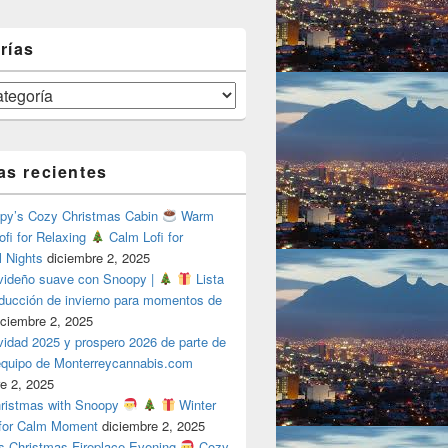
rías
as recientes
y’s Cozy Christmas Cabin
Warm
ofi for Relaxing
Calm Lofi for
l Nights
diciembre 2, 2025
videño suave con Snoopy |
Lista
oducción de invierno para momentos de
iciembre 2, 2025
vidad 2025 y prospero 2026 de parte de
 equipo de Monterreycannabis.com
e 2, 2025
ristmas with Snoopy
Winter
 for Calm Moment
diciembre 2, 2025
s Christmas Fireplace Evening
Cozy