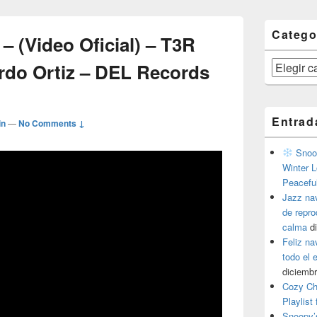
Catego
 – (Video Oficial) – T3R
Categorías
rdo Ortiz – DEL Records
Entrad
in
—
No Comments ↓
Snoop
Winter L
Peacefu
Jazz na
de repr
calma
d
Feliz na
todo el
diciembr
Cozy Ch
Playlist
Snoopy’