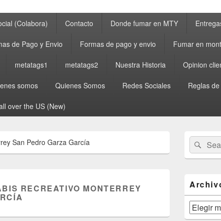
cial (Colabora)
Contacto
Donde fumar en MTY
Entrega
as de Pago y Envio
Formas de pago y envio
Fumar en mont
metatags1
metatags2
Nuestra Historia
Opinion clie
ienes somos
Quienes Somos
Redes Sociales
Reglas de
all over the US (New)
Primary
Search
Sear
rrey San Pedro Garza García
Sidebar
for:
Widget
Area
Archiv
BIS RECREATIVO MONTERREY
RCÍA
Archivos