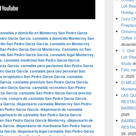
Lofi Bea
Holiday
Cozy Ch
Fireplac
Christm
cannabis a domicilio en Monterrey San Pedro Garza
Coffee J
Pedro Garza García
,
cannabis a domicilio Monterrey San
ilio San Pedro Garza García
,
cannabis en Monterrey
diciembr
 San Pedro Garza García Monterrey
,
Cannabis en San
Chill
enda San Pedro Garza García
,
cannabis legal Monterrey
,
Lofi Vib
a
,
cannabis medicinal San Pedro Garza García
,
Study
d
arza García
,
cannabis para pacientes San Pedro Garza
Feliz n
dro Garza García
,
cannabis para uso personal San
2, 2025
o terapéutico San Pedro Garza García
,
cannabis
García
,
cannabis premium San Pedro Garza García
,
El MEJOR
edro Garza García
,
cannabis recreativo San Pedro
Monterr
rza García
,
cannabis San Pedro Garza García precios
,
LAS QU
rcía
,
compra de cannabis San Pedro Garza García
,
RESTAU
a García
,
dispensario cannabis Monterrey San Pedro
BARRI
an Pedro Garza García
,
dispensario de cannabis
2025
ispensario de cannabis San Pedro Garza García
 en San Pedro Garza García Monterrey
,
dispensario de
BARRIO
a García
,
dispensario de marihuana San Pedro Garza
RESTA
za García
,
dispensario legal cannabis San Pedro Garza
29, 202