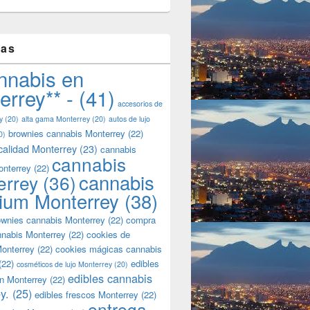
tas
nnabis en
errey** -
(41)
accesorios de
y
(20)
alta gama Monterrey
(20)
autos de lujo
brownies cannabis Monterrey
(22)
0)
calidad Monterrey
(23)
cannabis
cannabis
onterrey
(22)
cannabis
errey
(36)
ium Monterrey
(38)
wnies cannabis Monterrey
(22)
compra
nnabis Monterrey
(22)
cookies de
onterrey
(22)
cookies mágicas cannabis
(22)
edibles
cosméticos de lujo Monterrey
(20)
edibles cannabis
n Monterrey
(22)
y.
(25)
edibles frescos Monterrey
(22)
entrega