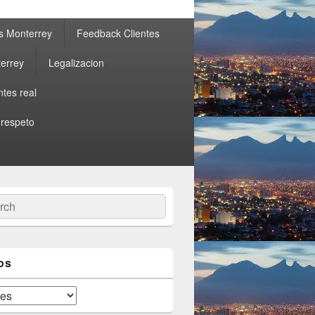
s Monterrey
Feedback Clientes
errey
Legalizacion
ntes real
 respeto
ch
os