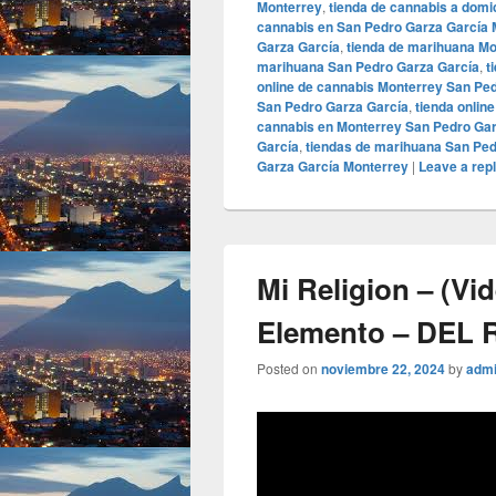
Monterrey
,
tienda de cannabis a domi
cannabis en San Pedro Garza García 
Garza García
,
tienda de marihuana Mo
marihuana San Pedro Garza García
,
t
online de cannabis Monterrey San Pe
San Pedro Garza García
,
tienda onlin
cannabis en Monterrey San Pedro Gar
García
,
tiendas de marihuana San Ped
Garza García Monterrey
|
Leave a rep
Mi Religion – (Vid
Elemento – DEL 
Posted on
noviembre 22, 2024
by
adm