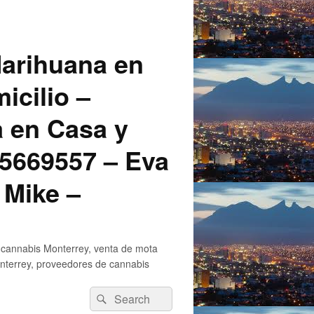
arihuana en
icilio –
a en Casa y
5669557 – Eva
 Mike –
 cannabis Monterrey, venta de mota
nterrey, proveedores de cannabis
Search
Search
for: