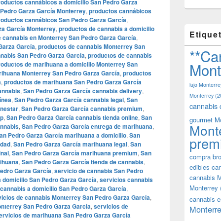
roductos cannábicos a domicilio San Pedro Garza
 Pedro Garza García Monterrey
,
productos cannábicos
roductos cannábicos San Pedro Garza García
,
za García Monterrey
,
productos de cannabis a domicilio
Etique
e cannabis en Monterrey San Pedro Garza García
,
Garza García
,
productos de cannabis Monterrey San
**Ca
nnabis San Pedro Garza García
,
productos de cannabis
Mont
roductos de marihuana a domicilio Monterrey San
rihuana Monterrey San Pedro Garza García
,
productos
a
,
productos de marihuana San Pedro Garza García
lujo Monterre
annabis
,
San Pedro Garza García cannabis delivery
,
Monterrey
(2
ínea
,
San Pedro Garza García cannabis legal
,
San
cannabis 
enestar
,
San Pedro Garza García cannabis premium
,
op
,
San Pedro Garza García cannabis tienda online
,
San
gourmet M
Mont
annabis
,
San Pedro Garza García entrega de marihuana
,
an Pedro Garza García marihuana a domicilio
,
San
prem
idad
,
San Pedro Garza García marihuana legal
,
San
nal
,
San Pedro Garza García marihuana premium
,
San
compra bro
rihuana
,
San Pedro Garza García tienda de cannabis
,
edibles ca
Pedro Garza García
,
servicio de cannabis San Pedro
cannabis M
a domicilio San Pedro Garza García
,
servicios cannabis
Monterrey
 cannabis a domicilio San Pedro Garza García
,
vicios de cannabis Monterrey San Pedro Garza García
,
cannabis e
onterrey San Pedro Garza García
,
servicios de
Monterre
ervicios de marihuana San Pedro Garza García