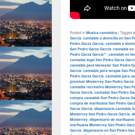
Posted in
Musica cannabica
|
Tagged
García
,
cannabis a domicilio en San 
Pedro Garza García
,
cannabis a domic
San Pedro Garza García
,
cannabis en
Pedro Garza García**
,
cannabis en ti
cannabis legal San Pedro Garza Garcí
cannabis para bienestar San Pedro G
García
,
cannabis para terapia San Pe
Pedro Garza García
,
cannabis para us
premium Monterrey San Pedro Garza 
cannabis recreativo Monterrey San P
Garza García
,
cannabis San Pedro Ga
compra cannabis San Pedro Garza Ga
compra de marihuana San Pedro Garz
Garza García
,
dispensario cannabis S
Monterrey San Pedro Garza García
,
d
Monterrey
,
dispensario de marihuana
marihuana Monterrey San Pedro Garz
García
,
dispensario en San Pedro Gar