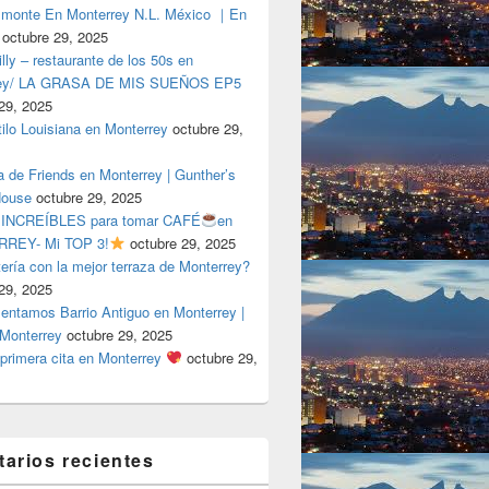
lmonte En Monterrey N.L. México ｜En
octubre 29, 2025
ly – restaurante de los 50s en
rey/ LA GRASA DE MIS SUEÑOS EP5
29, 2025
tilo Louisiana en Monterrey
octubre 29,
a de Friends en Monterrey | Gunther’s
House
octubre 29, 2025
 INCREÍBLES para tomar CAFÉ
en
REY- Mi TOP 3!
octubre 29, 2025
tería con la mejor terraza de Monterrey?
29, 2025
entamos Barrio Antiguo en Monterrey |
 Monterrey
octubre 29, 2025
primera cita en Monterrey
octubre 29,
arios recientes