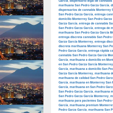
García
,
dispensario legal de cannabi
marihuana San Pedro Garza García
,
d
dispensarios de cannabis Monterrey 
San Pedro Garza García
,
entrega can
domicilio Monterrey San Pedro Garza
Garza García
,
entrega de cannabis Sa
San Pedro Garza García
,
entrega de 
marihuana San Pedro Garza García M
entrega discreta cannabis San Pedro
Garza García Monterrey
,
entrega disc
discreta marihuana Monterrey San Pe
Pedro Garza García
,
entrega rápida c
cannabis San Pedro Garza García Mo
García
,
marihuana a domicilio en Mon
en San Pedro Garza García Monterrey
García
,
marihuana a domicilio San Pe
Garza García Monterrey
,
marihuana d
marihuana de calidad San Pedro Garz
García
,
marihuana en Monterrey San 
García
,
marihuana en San Pedro Garz
San Pedro Garza García
,
marihuana m
San Pedro Garza García Monterrey
,
m
marihuana para pacientes San Pedro 
García
,
marihuana premium Monterrey
Pedro Garza García
,
marihuana San P