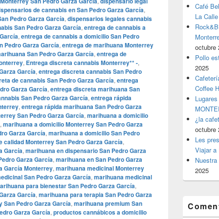
s Monterrey San Pedro Garza García
,
dispensario legal
Café Be
ispensarios de cannabis en San Pedro Garza García
,
La Calle
San Pedro Garza García
,
dispensarios legales cannabis
Rock&Bil
nabis San Pedro Garza García
,
entrega de cannabis a
 García
,
entrega de cannabis a domicilio San Pedro
Monter
n Pedro Garza García
,
entrega de marihuana Monterrey
octubre 
marihuana San Pedro Garza García
,
entrega de
Pollo es
onterrey
,
Entrega discreta cannabis Monterrey** -
,
2025
 Garza García
,
entrega discreta cannabis San Pedro
Cafeterí
reta de cannabis San Pedro Garza García
,
entrega
Coffee 
dro Garza García
,
entrega discreta marihuana San
annabis San Pedro Garza García
,
entrega rápida
Lugares
nterrey
,
entrega rápida marihuana San Pedro Garza
MONTER
terrey San Pedro Garza García
,
marihuana a domicilio
¿la cafe
,
marihuana a domicilio Monterrey San Pedro Garza
octubre 
dro Garza García
,
marihuana a domicilio San Pedro
Les pres
e calidad Monterrey San Pedro Garza García
,
Viajar a
a García
,
marihuana en dispensario San Pedro Garza
Pedro Garza García
,
marihuana en San Pedro Garza
Nuestra 
a García Monterrey
,
marihuana medicinal Monterrey
2025
edicinal San Pedro Garza García
,
marihuana medicinal
arihuana para bienestar San Pedro Garza García
,
Garza García
,
marihuana para terapia San Pedro Garza
 San Pedro Garza García
,
marihuana premium San
Coment
edro Garza García
,
productos cannábicos a domicilio