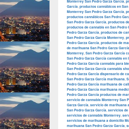
Monterrey San Pedro Garza García
,
p
García
,
productos cannábicos en San
Monterrey San Pedro Garza García
,
p
productos cannábicos San Pedro Gar
San Pedro Garza García
,
productos d
productos de cannabis en San Pedro 
Pedro Garza García
,
productos de ca
San Pedro Garza García Monterrey
,
p
Pedro Garza García
,
productos de ma
de marihuana San Pedro Garza Garcí
Monterrey
,
San Pedro Garza García c
San Pedro Garza García cannabis en l
Pedro Garza García cannabis para bi
San Pedro Garza García cannabis sh
Pedro Garza García dispensario de c
San Pedro Garza García marihuana
,
S
Pedro Garza García marihuana de cal
Pedro Garza García marihuana medici
Pedro Garza García productos de ma
servicio de cannabis Monterrey San 
Garza García
,
servicio de marihuana 
San Pedro Garza García
,
servicios de
servicios de cannabis Monterrey
,
ser
servicios de marihuana a domicilio M
marihuana San Pedro Garza García
,
s