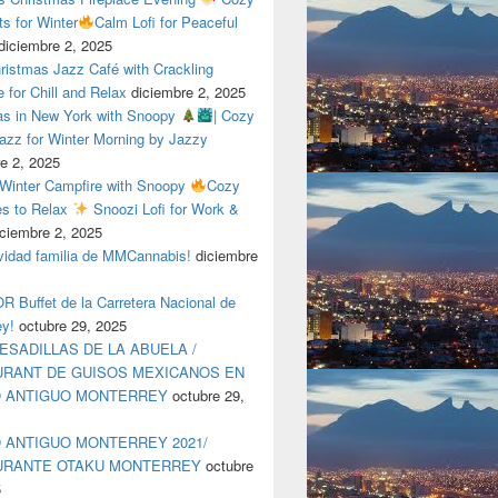
ts for Winter
Calm Lofi for Peaceful
diciembre 2, 2025
ristmas Jazz Café with Crackling
e for Chill and Relax
diciembre 2, 2025
as in New York with Snoopy
| Cozy
azz for Winter Morning by Jazzy
e 2, 2025
 Winter Campfire with Snoopy
Cozy
es to Relax
Snoozi Lofi for Work &
iciembre 2, 2025
avidad familia de MMCannabis!
diciembre
 Buffet de la Carretera Nacional de
ey!
octubre 29, 2025
ESADILLAS DE LA ABUELA /
RANT DE GUISOS MEXICANOS EN
O ANTIGUO MONTERREY
octubre 29,
 ANTIGUO MONTERREY 2021/
URANTE OTAKU MONTERREY
octubre
5