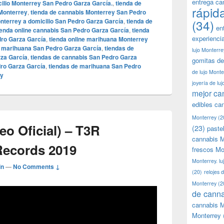
entrega ca
cilio Monterrey San Pedro Garza García.
,
tienda de
rápid
Monterrey
,
tienda de cannabis Monterrey San Pedro
nterrey a domicilio San Pedro Garza García
,
tienda de
(34)
en
ienda online cannabis San Pedro Garza García
,
tienda
experienci
dro Garza García
,
tienda online marihuana Monterrey
e marihuana San Pedro Garza García
,
tiendas de
lujo Monterre
za García
,
tiendas de cannabis San Pedro Garza
gomitas de
ro Garza García
,
tiendas de marihuana San Pedro
de lujo Monte
ly
joyería de lu
mejor ca
edibles ca
Monterrey
(2
eo Oficial) – T3R
(23)
paste
cannabis M
Records 2019
frescos Mo
Monterrey. lu
in
—
No Comments ↓
(20)
relojes 
Monterrey
(2
de canna
cannabis M
Monterrey