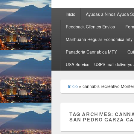
Primary
Inicio
Ayudas a Niños-Ayuda So
menu
Feedback Clientes Envios
Form
Marihuana Regular Economica mty
Panaderia Cannabica MTY
Qu
USA Service – USPS mail deliverys 
Inicio
»
cannabis recreativo Monte
TAG ARCHIVES:
CANNA
SAN PEDRO GARZA GA