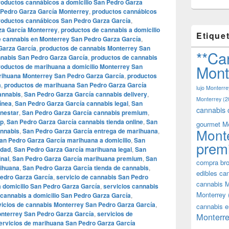
roductos cannábicos a domicilio San Pedro Garza
 Pedro Garza García Monterrey
,
productos cannábicos
roductos cannábicos San Pedro Garza García
,
za García Monterrey
,
productos de cannabis a domicilio
Etique
e cannabis en Monterrey San Pedro Garza García
,
Garza García
,
productos de cannabis Monterrey San
**Ca
nnabis San Pedro Garza García
,
productos de cannabis
Mont
roductos de marihuana a domicilio Monterrey San
rihuana Monterrey San Pedro Garza García
,
productos
a
,
productos de marihuana San Pedro Garza García
lujo Monterre
annabis
,
San Pedro Garza García cannabis delivery
,
Monterrey
(2
ínea
,
San Pedro Garza García cannabis legal
,
San
cannabis 
enestar
,
San Pedro Garza García cannabis premium
,
op
,
San Pedro Garza García cannabis tienda online
,
San
gourmet M
Mont
annabis
,
San Pedro Garza García entrega de marihuana
,
an Pedro Garza García marihuana a domicilio
,
San
prem
idad
,
San Pedro Garza García marihuana legal
,
San
nal
,
San Pedro Garza García marihuana premium
,
San
compra bro
rihuana
,
San Pedro Garza García tienda de cannabis
,
edibles ca
Pedro Garza García
,
servicio de cannabis San Pedro
cannabis M
a domicilio San Pedro Garza García
,
servicios cannabis
Monterrey
 cannabis a domicilio San Pedro Garza García
,
vicios de cannabis Monterrey San Pedro Garza García
,
cannabis e
onterrey San Pedro Garza García
,
servicios de
Monterre
ervicios de marihuana San Pedro Garza García