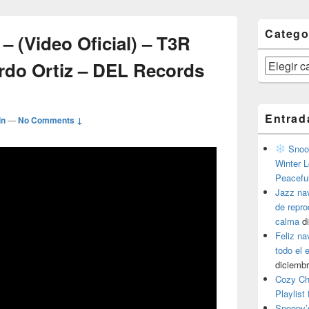
Catego
 – (Video Oficial) – T3R
Categorías
rdo Ortiz – DEL Records
Entrad
in
—
No Comments ↓
Snoop
Winter L
Peacefu
Jazz na
de repr
calma
d
Feliz na
todo el
diciembr
Cozy Ch
Playlist
Snoopy’