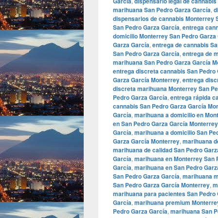
García
,
dispensario legal de cannabi
marihuana San Pedro Garza García
,
d
dispensarios de cannabis Monterrey 
San Pedro Garza García
,
entrega can
domicilio Monterrey San Pedro Garza
Garza García
,
entrega de cannabis Sa
San Pedro Garza García
,
entrega de 
marihuana San Pedro Garza García M
entrega discreta cannabis San Pedro
Garza García Monterrey
,
entrega disc
discreta marihuana Monterrey San Pe
Pedro Garza García
,
entrega rápida c
cannabis San Pedro Garza García Mo
García
,
marihuana a domicilio en Mon
en San Pedro Garza García Monterrey
García
,
marihuana a domicilio San Pe
Garza García Monterrey
,
marihuana d
marihuana de calidad San Pedro Garz
García
,
marihuana en Monterrey San 
García
,
marihuana en San Pedro Garz
San Pedro Garza García
,
marihuana m
San Pedro Garza García Monterrey
,
m
marihuana para pacientes San Pedro 
García
,
marihuana premium Monterrey
Pedro Garza García
,
marihuana San P