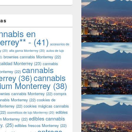
tas
nnabis en
errey** -
(41)
accesorios de
y
(20)
alta gama Monterrey
(20)
autos de lujo
brownies cannabis Monterrey
(22)
0)
calidad Monterrey
(23)
cannabis
cannabis
onterrey
(22)
cannabis
errey
(36)
ium Monterrey
(38)
wnies cannabis Monterrey
(22)
compra
nnabis Monterrey
(22)
cookies de
onterrey
(22)
cookies mágicas cannabis
(22)
edibles
cosméticos de lujo Monterrey
(20)
edibles cannabis
n Monterrey
(22)
y.
(25)
edibles frescos Monterrey
(22)
entrega