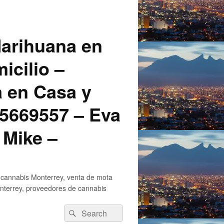
arihuana en
icilio –
a en Casa y
5669557 – Eva
 Mike –
 cannabis Monterrey, venta de mota
nterrey, proveedores de cannabis
Search
Search
for: