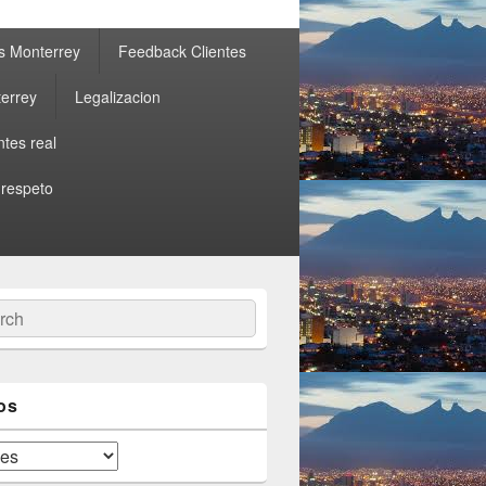
s Monterrey
Feedback Clientes
errey
Legalizacion
ntes real
 respeto
ch
os