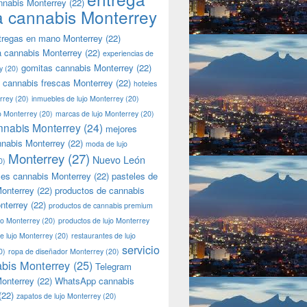
nnabis Monterrey
(22)
a cannabis Monterrey
tregas en mano Monterrey
(22)
a cannabis Monterrey
(22)
experiencias de
gomitas cannabis Monterrey
(22)
y
(20)
 cannabis frescas Monterrey
(22)
hoteles
rrey
(20)
inmuebles de lujo Monterrey
(20)
jo Monterrey
(20)
marcas de lujo Monterrey
(20)
nnabis Monterrey
(24)
mejores
nnabis Monterrey
(22)
moda de lujo
Monterrey
(27)
Nuevo León
0)
les cannabis Monterrey
(22)
pasteles de
onterrey
(22)
productos de cannabis
nterrey
(22)
productos de cannabis premium
jo Monterrey
(20)
productos de lujo Monterrey
de lujo Monterrey
(20)
restaurantes de lujo
servicio
0)
ropa de diseñador Monterrey
(20)
bis Monterrey
(25)
Telegram
onterrey
(22)
WhatsApp cannabis
(22)
zapatos de lujo Monterrey
(20)