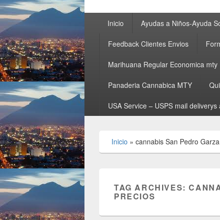
Primary
Inicio
Ayudas a Niños-Ayuda So
menu
Feedback Clientes Envios
Form
Marihuana Regular Economica mty
Panaderia Cannabica MTY
Qu
USA Service – USPS mail deliverys 
Inicio
»
cannabis San Pedro Garza 
TAG ARCHIVES:
CANNA
PRECIOS