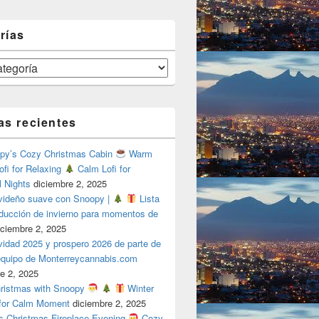
rías
as recientes
y’s Cozy Christmas Cabin
Warm
ofi for Relaxing
Calm Lofi for
l Nights
diciembre 2, 2025
videño suave con Snoopy |
Lista
oducción de invierno para momentos de
iciembre 2, 2025
vidad 2025 y prospero 2026 de parte de
 equipo de Monterreycannabis.com
e 2, 2025
ristmas with Snoopy
Winter
 for Calm Moment
diciembre 2, 2025
s Christmas Fireplace Evening
Cozy