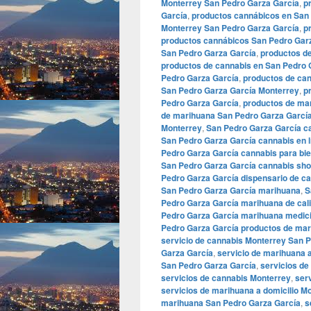
Monterrey San Pedro Garza García
,
p
García
,
productos cannábicos en San
Monterrey San Pedro Garza García
,
p
productos cannábicos San Pedro Gar
San Pedro Garza García
,
productos d
productos de cannabis en San Pedro 
Pedro Garza García
,
productos de ca
San Pedro Garza García Monterrey
,
p
Pedro Garza García
,
productos de ma
de marihuana San Pedro Garza Garcí
Monterrey
,
San Pedro Garza García c
San Pedro Garza García cannabis en l
Pedro Garza García cannabis para bi
San Pedro Garza García cannabis sh
Pedro Garza García dispensario de c
San Pedro Garza García marihuana
,
S
Pedro Garza García marihuana de cal
Pedro Garza García marihuana medici
Pedro Garza García productos de ma
servicio de cannabis Monterrey San 
Garza García
,
servicio de marihuana 
San Pedro Garza García
,
servicios de
servicios de cannabis Monterrey
,
ser
servicios de marihuana a domicilio M
marihuana San Pedro Garza García
,
s