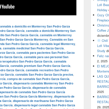
Lofi Bea
Holiday
Cozy Ch
Fireplac
Christm
cannabis a domicilio en Monterrey San Pedro Garza
Coffee J
Pedro Garza García
,
cannabis a domicilio Monterrey San
ilio San Pedro Garza García
,
cannabis en Monterrey
diciembr
 San Pedro Garza García Monterrey
,
Cannabis en San
Chill
enda San Pedro Garza García
,
cannabis legal Monterrey
,
Lofi Vib
a
,
cannabis medicinal San Pedro Garza García
,
Study
d
arza García
,
cannabis para pacientes San Pedro Garza
Feliz n
dro Garza García
,
cannabis para uso personal San
2, 2025
o terapéutico San Pedro Garza García
,
cannabis
García
,
cannabis premium San Pedro Garza García
,
El MEJOR
edro Garza García
,
cannabis recreativo San Pedro
Monterr
rza García
,
cannabis San Pedro Garza García precios
,
LAS QU
rcía
,
compra de cannabis San Pedro Garza García
,
RESTAU
a García
,
dispensario cannabis Monterrey San Pedro
BARRI
an Pedro Garza García
,
dispensario de cannabis
2025
ispensario de cannabis San Pedro Garza García
 en San Pedro Garza García Monterrey
,
dispensario de
BARRIO
a García
,
dispensario de marihuana San Pedro Garza
RESTA
za García
,
dispensario legal cannabis San Pedro Garza
29, 202