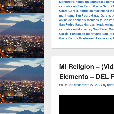
Monterrey
,
tienda de cannabis a domi
cannabis en San Pedro Garza García 
Garza García
,
tienda de marihuana Mo
marihuana San Pedro Garza García
,
t
online de cannabis Monterrey San Pe
San Pedro Garza García
,
tienda onlin
cannabis en Monterrey San Pedro Gar
García
,
tiendas de marihuana San Ped
Garza García Monterrey
|
Leave a rep
Mi Religion – (Vid
Elemento – DEL 
Posted on
noviembre 22, 2024
by
adm