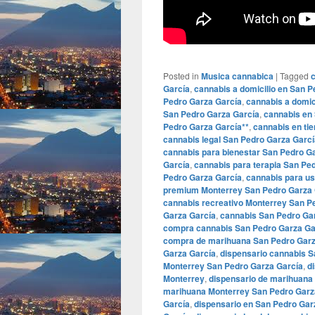
Posted in
Musica cannabica
|
Tagged
García
,
cannabis a domicilio en San 
Pedro Garza García
,
cannabis a domic
San Pedro Garza García
,
cannabis en
Pedro Garza García**
,
cannabis en ti
cannabis legal San Pedro Garza Garcí
cannabis para bienestar San Pedro G
García
,
cannabis para terapia San Pe
Pedro Garza García
,
cannabis para us
premium Monterrey San Pedro Garza 
cannabis recreativo Monterrey San P
Garza García
,
cannabis San Pedro Ga
compra cannabis San Pedro Garza Ga
compra de marihuana San Pedro Garz
Garza García
,
dispensario cannabis S
Monterrey San Pedro Garza García
,
d
Monterrey
,
dispensario de marihuana
marihuana Monterrey San Pedro Garz
García
,
dispensario en San Pedro Gar