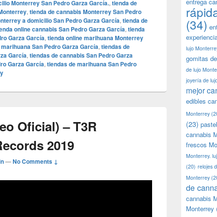
entrega ca
cilio Monterrey San Pedro Garza García.
,
tienda de
rápid
Monterrey
,
tienda de cannabis Monterrey San Pedro
nterrey a domicilio San Pedro Garza García
,
tienda de
(34)
en
ienda online cannabis San Pedro Garza García
,
tienda
experienci
dro Garza García
,
tienda online marihuana Monterrey
e marihuana San Pedro Garza García
,
tiendas de
lujo Monterre
za García
,
tiendas de cannabis San Pedro Garza
gomitas de
ro Garza García
,
tiendas de marihuana San Pedro
de lujo Monte
ly
joyería de lu
mejor ca
edibles ca
Monterrey
(2
eo Oficial) – T3R
(23)
paste
cannabis M
Records 2019
frescos Mo
Monterrey. lu
in
—
No Comments ↓
(20)
relojes 
Monterrey
(2
de canna
cannabis M
Monterrey