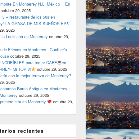
lmonte En Monterrey N.L. México ｜En
octubre 29, 2025
ly – restaurante de los 50s en
rey/ LA GRASA DE MIS SUEÑOS EP5
29, 2025
tilo Louisiana en Monterrey
octubre 29,
a de Friends en Monterrey | Gunther’s
House
octubre 29, 2025
 INCREÍBLES para tomar CAFÉ
en
REY- Mi TOP 3!
octubre 29, 2025
tería con la mejor terraza de Monterrey?
29, 2025
entamos Barrio Antiguo en Monterrey |
 Monterrey
octubre 29, 2025
primera cita en Monterrey
octubre 29,
arios recientes