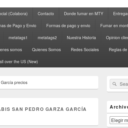
cial (Colabora)
Contacto
Donde fumar en MTY
Entrega
as de Pago y Envio
Formas de pago y envio
Fumar en mont
metatags1
metatags2
Nuestra Historia
Opinion clie
ienes somos
Quienes Somos
Redes Sociales
Reglas de
all over the US (New)
Primary
Search
Sear
García precios
Sidebar
for:
Widget
Area
Archiv
BIS SAN PEDRO GARZA GARCÍA
Archivos