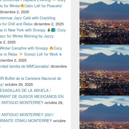
ts for Winter
Calm Lofi for Peaceful
diciembre 2, 2025
ristmas Jazz Café with Crackling
e for Chill and Relax
diciembre 2, 2025
as in New York with Snoopy
| Cozy
azz for Winter Morning by Jazzy
e 2, 2025
 Winter Campfire with Snoopy
Cozy
es to Relax
Snoozi Lofi for Work &
iciembre 2, 2025
avidad familia de MMCannabis!
diciembre
 Buffet de la Carretera Nacional de
ey!
octubre 29, 2025
ESADILLAS DE LA ABUELA /
RANT DE GUISOS MEXICANOS EN
O ANTIGUO MONTERREY
octubre 29,
 ANTIGUO MONTERREY 2021/
URANTE OTAKU MONTERREY
octubre
5