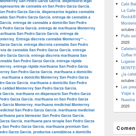
s Monterrey San Pedro Garza García
,
dispensario legal
Café Be
ispensarios de cannabis en San Pedro Garza García
,
La Calle
San Pedro Garza García
,
dispensarios legales cannabis
Rock&Bil
nabis San Pedro Garza García
,
entrega de cannabis a
 García
,
entrega de cannabis a domicilio San Pedro
Monter
n Pedro Garza García
,
entrega de marihuana Monterrey
octubre 
marihuana San Pedro Garza García
,
entrega de
Pollo es
onterrey
,
Entrega discreta cannabis Monterrey** -
,
2025
 Garza García
,
entrega discreta cannabis San Pedro
Cafeterí
reta de cannabis San Pedro Garza García
,
entrega
Coffee 
dro Garza García
,
entrega discreta marihuana San
annabis San Pedro Garza García
,
entrega rápida
Lugares
nterrey
,
entrega rápida marihuana San Pedro Garza
MONTER
terrey San Pedro Garza García
,
marihuana a domicilio
¿la cafe
,
marihuana a domicilio Monterrey San Pedro Garza
octubre 
dro Garza García
,
marihuana a domicilio San Pedro
Les pres
e calidad Monterrey San Pedro Garza García
,
Viajar a
a García
,
marihuana en dispensario San Pedro Garza
Pedro Garza García
,
marihuana en San Pedro Garza
Nuestra 
a García Monterrey
,
marihuana medicinal Monterrey
2025
edicinal San Pedro Garza García
,
marihuana medicinal
arihuana para bienestar San Pedro Garza García
,
Garza García
,
marihuana para terapia San Pedro Garza
 San Pedro Garza García
,
marihuana premium San
Coment
edro Garza García
,
productos cannábicos a domicilio