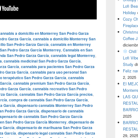
Lofi Bea
Holiday
Cozy Ch
Fireplac
Christm
cannabis a domicilio en Monterrey San Pedro Garza
Coffee J
Pedro Garza García
,
cannabis a domicilio Monterrey San
ilio San Pedro Garza García
,
cannabis en Monterrey
diciembr
 San Pedro Garza García Monterrey
,
Cannabis en San
Chill
enda San Pedro Garza García
,
cannabis legal Monterrey
,
Lofi Vib
a
,
cannabis medicinal San Pedro Garza García
,
Study
d
arza García
,
cannabis para pacientes San Pedro Garza
Feliz n
dro Garza García
,
cannabis para uso personal San
2, 2025
o terapéutico San Pedro Garza García
,
cannabis
García
,
cannabis premium San Pedro Garza García
,
El MEJOR
edro Garza García
,
cannabis recreativo San Pedro
Monterr
rza García
,
cannabis San Pedro Garza García precios
,
LAS QU
rcía
,
compra de cannabis San Pedro Garza García
,
RESTAU
a García
,
dispensario cannabis Monterrey San Pedro
BARRI
an Pedro Garza García
,
dispensario de cannabis
2025
ispensario de cannabis San Pedro Garza García
 en San Pedro Garza García Monterrey
,
dispensario de
BARRIO
a García
,
dispensario de marihuana San Pedro Garza
RESTA
za García
,
dispensario legal cannabis San Pedro Garza
29, 202