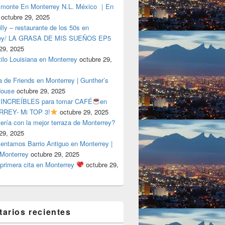
lmonte En Monterrey N.L. México ｜En
octubre 29, 2025
ly – restaurante de los 50s en
rey/ LA GRASA DE MIS SUEÑOS EP5
29, 2025
tilo Louisiana en Monterrey
octubre 29,
a de Friends en Monterrey | Gunther’s
House
octubre 29, 2025
 INCREÍBLES para tomar CAFÉ
en
REY- Mi TOP 3!
octubre 29, 2025
tería con la mejor terraza de Monterrey?
29, 2025
entamos Barrio Antiguo en Monterrey |
 Monterrey
octubre 29, 2025
primera cita en Monterrey
octubre 29,
arios recientes