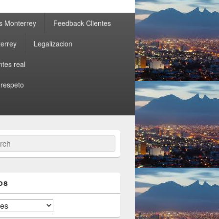
s Monterrey
Feedback Clientes
errey
Legalizacion
ntes real
 respeto
ch
os