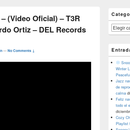
Catego
 – (Video Oficial) – T3R
Categorías
rdo Ortiz – DEL Records
Entrad
in
—
No Comments ↓
Snoop
Winter L
Peacefu
Jazz na
de repr
calma
d
Feliz na
todo el
diciembr
Cozy Ch
Playlist
Snoopy’