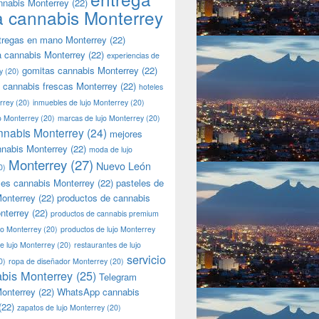
nnabis Monterrey
(22)
a cannabis Monterrey
tregas en mano Monterrey
(22)
a cannabis Monterrey
(22)
experiencias de
gomitas cannabis Monterrey
(22)
y
(20)
 cannabis frescas Monterrey
(22)
hoteles
rrey
(20)
inmuebles de lujo Monterrey
(20)
jo Monterrey
(20)
marcas de lujo Monterrey
(20)
nnabis Monterrey
(24)
mejores
nnabis Monterrey
(22)
moda de lujo
Monterrey
(27)
Nuevo León
0)
les cannabis Monterrey
(22)
pasteles de
onterrey
(22)
productos de cannabis
nterrey
(22)
productos de cannabis premium
jo Monterrey
(20)
productos de lujo Monterrey
de lujo Monterrey
(20)
restaurantes de lujo
servicio
0)
ropa de diseñador Monterrey
(20)
bis Monterrey
(25)
Telegram
onterrey
(22)
WhatsApp cannabis
(22)
zapatos de lujo Monterrey
(20)