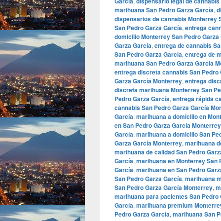
García
,
dispensario legal de cannabi
marihuana San Pedro Garza García
,
d
dispensarios de cannabis Monterrey 
San Pedro Garza García
,
entrega can
domicilio Monterrey San Pedro Garza
Garza García
,
entrega de cannabis Sa
San Pedro Garza García
,
entrega de 
marihuana San Pedro Garza García M
entrega discreta cannabis San Pedro
Garza García Monterrey
,
entrega disc
discreta marihuana Monterrey San Pe
Pedro Garza García
,
entrega rápida c
cannabis San Pedro Garza García Mo
García
,
marihuana a domicilio en Mon
en San Pedro Garza García Monterrey
García
,
marihuana a domicilio San Pe
Garza García Monterrey
,
marihuana d
marihuana de calidad San Pedro Garz
García
,
marihuana en Monterrey San 
García
,
marihuana en San Pedro Garz
San Pedro Garza García
,
marihuana m
San Pedro Garza García Monterrey
,
m
marihuana para pacientes San Pedro 
García
,
marihuana premium Monterrey
Pedro Garza García
,
marihuana San P