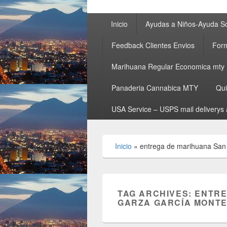
Primary
Inicio
Ayudas a Niños-Ayuda So
menu
Feedback Clientes Envios
Form
Marihuana Regular Economica mty
Panaderia Cannabica MTY
Qu
USA Service – USPS mail deliverys 
Inicio
»
entrega de marihuana San
TAG ARCHIVES:
ENTRE
GARZA GARCÍA MONT