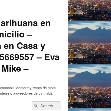
arihuana en
icilio –
a en Casa y
5669557 – Eva
 Mike –
 cannabis Monterrey, venta de mota
nterrey, proveedores de cannabis
Search
Search
for: