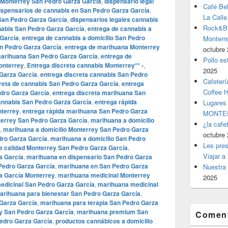
s Monterrey San Pedro Garza García
,
dispensario legal
Café Be
ispensarios de cannabis en San Pedro Garza García
,
La Calle
San Pedro Garza García
,
dispensarios legales cannabis
Rock&Bil
nabis San Pedro Garza García
,
entrega de cannabis a
 García
,
entrega de cannabis a domicilio San Pedro
Monter
n Pedro Garza García
,
entrega de marihuana Monterrey
octubre 
marihuana San Pedro Garza García
,
entrega de
Pollo es
onterrey
,
Entrega discreta cannabis Monterrey** -
,
2025
 Garza García
,
entrega discreta cannabis San Pedro
Cafeterí
reta de cannabis San Pedro Garza García
,
entrega
Coffee 
dro Garza García
,
entrega discreta marihuana San
annabis San Pedro Garza García
,
entrega rápida
Lugares
nterrey
,
entrega rápida marihuana San Pedro Garza
MONTER
terrey San Pedro Garza García
,
marihuana a domicilio
¿la cafe
,
marihuana a domicilio Monterrey San Pedro Garza
octubre 
dro Garza García
,
marihuana a domicilio San Pedro
Les pres
e calidad Monterrey San Pedro Garza García
,
Viajar a
a García
,
marihuana en dispensario San Pedro Garza
Pedro Garza García
,
marihuana en San Pedro Garza
Nuestra 
a García Monterrey
,
marihuana medicinal Monterrey
2025
edicinal San Pedro Garza García
,
marihuana medicinal
arihuana para bienestar San Pedro Garza García
,
Garza García
,
marihuana para terapia San Pedro Garza
 San Pedro Garza García
,
marihuana premium San
Coment
edro Garza García
,
productos cannábicos a domicilio