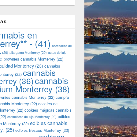
tas
nnabis en
errey** -
(41)
accesorios de
y
(20)
alta gama Monterrey
(20)
autos de lujo
brownies cannabis Monterrey
(22)
0)
calidad Monterrey
(23)
cannabis
cannabis
onterrey
(22)
cannabis
errey
(36)
ium Monterrey
(38)
wnies cannabis Monterrey
(22)
compra
nnabis Monterrey
(22)
cookies de
onterrey
(22)
cookies mágicas cannabis
(22)
edibles
cosméticos de lujo Monterrey
(20)
edibles cannabis
n Monterrey
(22)
y.
(25)
edibles frescos Monterrey
(22)
entrega