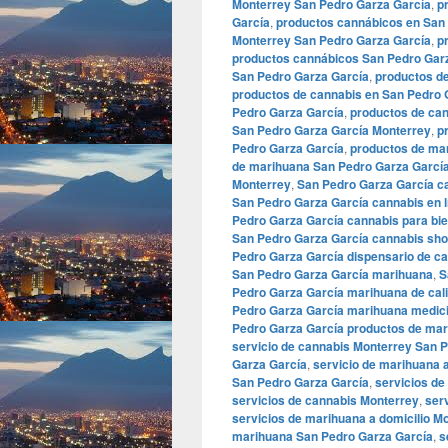
Monterrey San Pedro Garza García
,
p
García
,
productos cannábicos en San
Monterrey San Pedro Garza García
,
p
productos cannábicos San Pedro Gar
San Pedro Garza García
,
productos d
productos de cannabis en San Pedro 
Pedro Garza García
,
productos de ca
San Pedro Garza García Monterrey
,
p
Pedro Garza García
,
productos de ma
de marihuana San Pedro Garza Garcí
Monterrey
,
San Pedro Garza García c
San Pedro Garza García cannabis en l
Pedro Garza García cannabis para bi
San Pedro Garza García cannabis sh
Pedro Garza García dispensario de c
San Pedro Garza García marihuana
,
S
Pedro Garza García marihuana de cal
Pedro Garza García marihuana medici
Pedro Garza García productos de ma
servicio de cannabis Monterrey San 
Garza García
,
servicio de marihuana 
San Pedro Garza García
,
servicios de
servicios de cannabis Monterrey
,
ser
servicios de marihuana a domicilio M
marihuana San Pedro Garza García
,
s