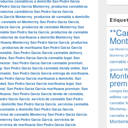
roductos cannábicos a domicilio San Pedro Garza
 Pedro Garza García Monterrey
,
productos cannábicos
roductos cannábicos San Pedro Garza García
,
za García Monterrey
,
productos de cannabis a domicilio
Etique
e cannabis en Monterrey San Pedro Garza García
,
Garza García
,
productos de cannabis Monterrey San
**Ca
nnabis San Pedro Garza García
,
productos de cannabis
Mont
roductos de marihuana a domicilio Monterrey San
rihuana Monterrey San Pedro Garza García
,
productos
a
,
productos de marihuana San Pedro Garza García
lujo Monterre
annabis
,
San Pedro Garza García cannabis delivery
,
Monterrey
(2
ínea
,
San Pedro Garza García cannabis legal
,
San
cannabis 
enestar
,
San Pedro Garza García cannabis premium
,
op
,
San Pedro Garza García cannabis tienda online
,
San
gourmet M
Mont
annabis
,
San Pedro Garza García entrega de marihuana
,
an Pedro Garza García marihuana a domicilio
,
San
prem
idad
,
San Pedro Garza García marihuana legal
,
San
nal
,
San Pedro Garza García marihuana premium
,
San
compra bro
rihuana
,
San Pedro Garza García tienda de cannabis
,
edibles ca
Pedro Garza García
,
servicio de cannabis San Pedro
cannabis M
a domicilio San Pedro Garza García
,
servicios cannabis
Monterrey
 cannabis a domicilio San Pedro Garza García
,
vicios de cannabis Monterrey San Pedro Garza García
,
cannabis e
onterrey San Pedro Garza García
,
servicios de
Monterre
ervicios de marihuana San Pedro Garza García