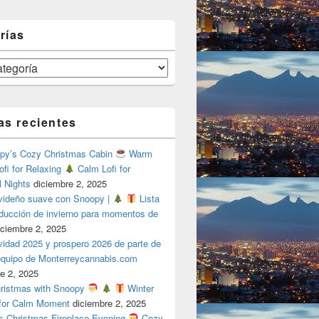
rías
as recientes
y’s Cozy Christmas Cabin
Warm
ofi for Relaxing
Calm Lofi for
l Nights
diciembre 2, 2025
videño suave con Snoopy |
Lista
oducción de invierno para momentos de
iciembre 2, 2025
vidad 2025 y prospero 2026 de parte de
 equipo de Monterreycannabis.com
e 2, 2025
ristmas with Snoopy
Winter
 for Calm Moment
diciembre 2, 2025
s Christmas Fireplace Evening
Cozy