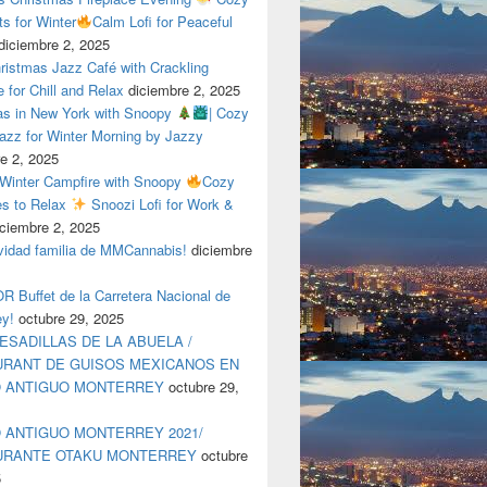
ts for Winter
Calm Lofi for Peaceful
diciembre 2, 2025
ristmas Jazz Café with Crackling
e for Chill and Relax
diciembre 2, 2025
as in New York with Snoopy
| Cozy
azz for Winter Morning by Jazzy
e 2, 2025
 Winter Campfire with Snoopy
Cozy
es to Relax
Snoozi Lofi for Work &
iciembre 2, 2025
avidad familia de MMCannabis!
diciembre
 Buffet de la Carretera Nacional de
ey!
octubre 29, 2025
ESADILLAS DE LA ABUELA /
RANT DE GUISOS MEXICANOS EN
O ANTIGUO MONTERREY
octubre 29,
 ANTIGUO MONTERREY 2021/
URANTE OTAKU MONTERREY
octubre
5