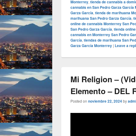
Monterrey
,
tienda de cannabis a domi
cannabis en San Pedro Garza García 
Garza García
,
tienda de marihuana Mo
marihuana San Pedro Garza García
,
t
online de cannabis Monterrey San Pe
San Pedro Garza García
,
tienda onlin
cannabis en Monterrey San Pedro Gar
García
,
tiendas de marihuana San Ped
Garza García Monterrey
|
Leave a rep
Mi Religion – (Vid
Elemento – DEL 
Posted on
noviembre 22, 2024
by
adm