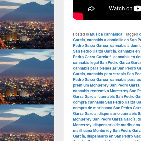
Posted in
Musica cannabica
|
Tagged
García
,
cannabis a domicilio en San 
Pedro Garza García
,
cannabis a domic
San Pedro Garza García
,
cannabis en
Pedro Garza García**
,
cannabis en ti
cannabis legal San Pedro Garza Garcí
cannabis para bienestar San Pedro G
García
,
cannabis para terapia San Pe
Pedro Garza García
,
cannabis para us
premium Monterrey San Pedro Garza 
cannabis recreativo Monterrey San P
Garza García
,
cannabis San Pedro Ga
compra cannabis San Pedro Garza Ga
compra de marihuana San Pedro Garz
Garza García
,
dispensario cannabis S
Monterrey San Pedro Garza García
,
d
Monterrey
,
dispensario de marihuana
marihuana Monterrey San Pedro Garz
García
,
dispensario en San Pedro Gar