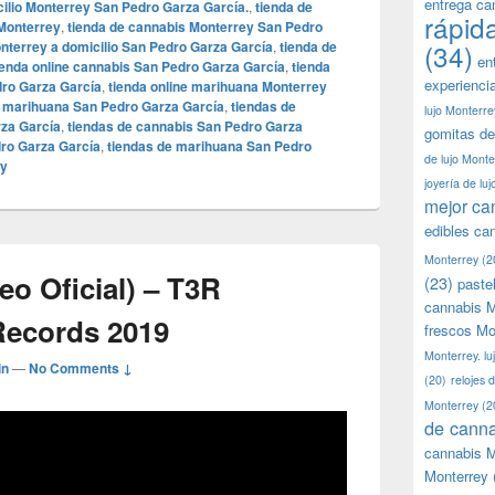
entrega ca
cilio Monterrey San Pedro Garza García.
,
tienda de
rápid
Monterrey
,
tienda de cannabis Monterrey San Pedro
nterrey a domicilio San Pedro Garza García
,
tienda de
(34)
en
ienda online cannabis San Pedro Garza García
,
tienda
experienci
dro Garza García
,
tienda online marihuana Monterrey
e marihuana San Pedro Garza García
,
tiendas de
lujo Monterre
za García
,
tiendas de cannabis San Pedro Garza
gomitas de
ro Garza García
,
tiendas de marihuana San Pedro
de lujo Monte
ly
joyería de lu
mejor ca
edibles ca
Monterrey
(2
eo Oficial) – T3R
(23)
paste
cannabis M
Records 2019
frescos Mo
Monterrey. lu
in
—
No Comments ↓
(20)
relojes 
Monterrey
(2
de canna
cannabis M
Monterrey