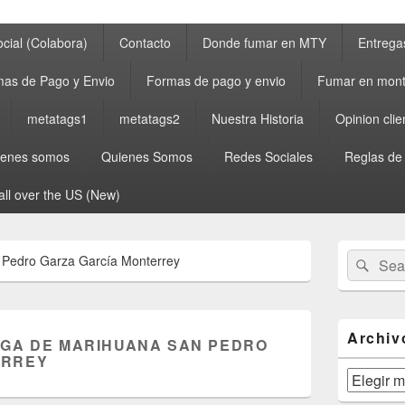
cial (Colabora)
Contacto
Donde fumar en MTY
Entrega
as de Pago y Envio
Formas de pago y envio
Fumar en mont
metatags1
metatags2
Nuestra Historia
Opinion clie
ienes somos
Quienes Somos
Redes Sociales
Reglas de
all over the US (New)
Primary
Search
Sear
 Pedro Garza García Monterrey
Sidebar
for:
Widget
Area
Archiv
GA DE MARIHUANA SAN PEDRO
ERREY
Archivos