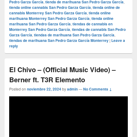
Pedro Garza García
,
tienda de marihuana San Pedro Garza García
,
tienda online cannabis San Pedro Garza García
,
tienda online de
cannabis Monterrey San Pedro Garza García
,
tienda online
marihuana Monterrey San Pedro Garza García
,
tienda online
marihuana San Pedro Garza García
,
tiendas de cannabis en
Monterrey San Pedro Garza García
,
tiendas de cannabis San Pedro
Garza García
,
tiendas de marihuana San Pedro Garza García
,
tiendas de marihuana San Pedro Garza García Monterrey
|
Leave a
reply
El Chivo – (Official Music Video) –
Berner ft. T3R Elemento
Posted on
noviembre 22, 2024
by
admin
—
No Comments ↓