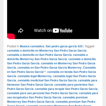
Posted in
Musica cannabica
,
San pedro garza garcia 420
|
Tagged
cannabis a domicilio en Monterrey San Pedro Garza García
,
cannabis a domicilio en San Pedro Garza García
,
cannabis a
domicilio Monterrey San Pedro Garza García
,
cannabis a domicilio
San Pedro Garza García
,
cannabis en Monterrey San Pedro Garza
García
,
cannabis en San Pedro Garza García Monterrey
,
Cannabis
en San Pedro Garza García**
,
cannabis en tienda San Pedro Garza
García
,
cannabis legal Monterrey
,
cannabis legal San Pedro Garza
García
,
cannabis medicinal San Pedro Garza García
,
cannabis para
bienestar San Pedro Garza García
,
cannabis para pacientes San
Pedro Garza García
,
cannabis para terapia San Pedro Garza García
,
cannabis para uso personal San Pedro Garza García
,
cannabis para
uso terapéutico San Pedro Garza García
,
cannabis premium
Monterrey San Pedro Garza García
,
cannabis premium San Pedro
Garza García
,
cannabis recreativo Monterrey San Pedro Garza