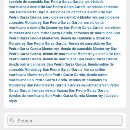
servicio de cannabis San Pedro Garza García
,
servicio de
marihuana a domicilio San Pedro Garza García
,
servicios cannabis
San Pedro Garza García
,
servicios de cannabis a domicilio San
Pedro Garza García
,
servicios de cannabis Monterrey
,
servicios de
cannabis Monterrey San Pedro Garza García
,
servicios de
marihuana a domicilio Monterrey San Pedro Garza García
,
servicios
de marihuana San Pedro Garza García
,
servicios de marihuana San
Pedro Garza García Monterrey
,
tienda de cannabis a domicilio
Monterrey San Pedro Garza García.
,
tienda de cannabis en San
Pedro Garza García Monterrey
,
tienda de cannabis Monterrey San
Pedro Garza García
,
tienda de marihuana Monterrey a domicilio San
Pedro Garza García
,
tienda de marihuana San Pedro Garza García
,
tienda online cannabis San Pedro Garza García
,
tienda online de
cannabis Monterrey San Pedro Garza García
,
tienda online
marihuana Monterrey San Pedro Garza García
,
tienda online
marihuana San Pedro Garza García
,
tiendas de cannabis en
Monterrey San Pedro Garza García
,
tiendas de cannabis San Pedro
Garza García
,
tiendas de marihuana San Pedro Garza García
,
tiendas de marihuana San Pedro Garza García Monterrey
|
Leave a
reply
Primary
Search
Search
Sidebar
for:
Widget