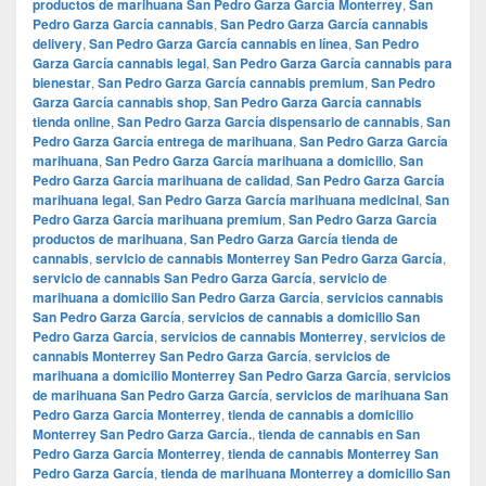
productos de marihuana San Pedro Garza García Monterrey
,
San
Pedro Garza García cannabis
,
San Pedro Garza García cannabis
delivery
,
San Pedro Garza García cannabis en línea
,
San Pedro
Garza García cannabis legal
,
San Pedro Garza García cannabis para
bienestar
,
San Pedro Garza García cannabis premium
,
San Pedro
Garza García cannabis shop
,
San Pedro Garza García cannabis
tienda online
,
San Pedro Garza García dispensario de cannabis
,
San
Pedro Garza García entrega de marihuana
,
San Pedro Garza García
marihuana
,
San Pedro Garza García marihuana a domicilio
,
San
Pedro Garza García marihuana de calidad
,
San Pedro Garza García
marihuana legal
,
San Pedro Garza García marihuana medicinal
,
San
Pedro Garza García marihuana premium
,
San Pedro Garza García
productos de marihuana
,
San Pedro Garza García tienda de
cannabis
,
servicio de cannabis Monterrey San Pedro Garza García
,
servicio de cannabis San Pedro Garza García
,
servicio de
marihuana a domicilio San Pedro Garza García
,
servicios cannabis
San Pedro Garza García
,
servicios de cannabis a domicilio San
Pedro Garza García
,
servicios de cannabis Monterrey
,
servicios de
cannabis Monterrey San Pedro Garza García
,
servicios de
marihuana a domicilio Monterrey San Pedro Garza García
,
servicios
de marihuana San Pedro Garza García
,
servicios de marihuana San
Pedro Garza García Monterrey
,
tienda de cannabis a domicilio
Monterrey San Pedro Garza García.
,
tienda de cannabis en San
Pedro Garza García Monterrey
,
tienda de cannabis Monterrey San
Pedro Garza García
,
tienda de marihuana Monterrey a domicilio San