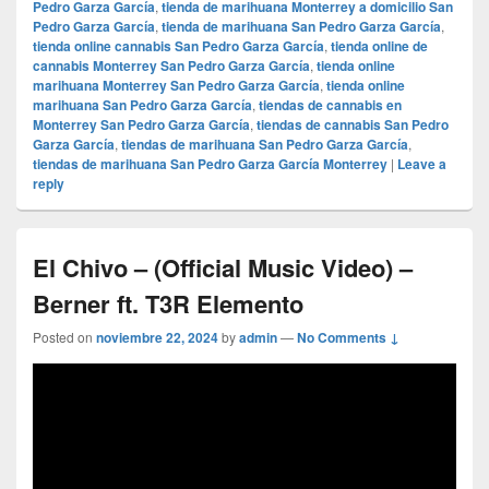
Pedro Garza García
,
tienda de marihuana Monterrey a domicilio San
Pedro Garza García
,
tienda de marihuana San Pedro Garza García
,
tienda online cannabis San Pedro Garza García
,
tienda online de
cannabis Monterrey San Pedro Garza García
,
tienda online
marihuana Monterrey San Pedro Garza García
,
tienda online
marihuana San Pedro Garza García
,
tiendas de cannabis en
Monterrey San Pedro Garza García
,
tiendas de cannabis San Pedro
Garza García
,
tiendas de marihuana San Pedro Garza García
,
tiendas de marihuana San Pedro Garza García Monterrey
|
Leave a
reply
El Chivo – (Official Music Video) –
Berner ft. T3R Elemento
Posted on
noviembre 22, 2024
by
admin
—
No Comments ↓