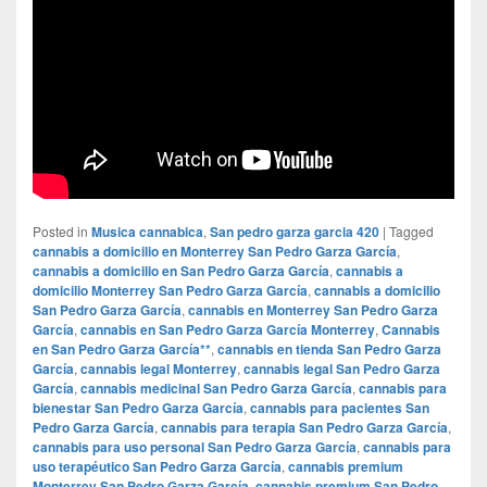
Posted in
Musica cannabica
,
San pedro garza garcia 420
|
Tagged
cannabis a domicilio en Monterrey San Pedro Garza García
,
cannabis a domicilio en San Pedro Garza García
,
cannabis a
domicilio Monterrey San Pedro Garza García
,
cannabis a domicilio
San Pedro Garza García
,
cannabis en Monterrey San Pedro Garza
García
,
cannabis en San Pedro Garza García Monterrey
,
Cannabis
en San Pedro Garza García**
,
cannabis en tienda San Pedro Garza
García
,
cannabis legal Monterrey
,
cannabis legal San Pedro Garza
García
,
cannabis medicinal San Pedro Garza García
,
cannabis para
bienestar San Pedro Garza García
,
cannabis para pacientes San
Pedro Garza García
,
cannabis para terapia San Pedro Garza García
,
cannabis para uso personal San Pedro Garza García
,
cannabis para
uso terapéutico San Pedro Garza García
,
cannabis premium
Monterrey San Pedro Garza García
,
cannabis premium San Pedro