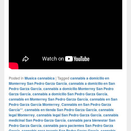
Posted in
Musica cannabica
|
Tagged
cannabis a domicilio en
Monterrey San Pedro Garza García
,
cannabis a domicilio en San
Pedro Garza García
,
cannabis a domicilio Monterrey San Pedro
Garza García
,
cannabis a domicilio San Pedro Garza García
,
cannabis en Monterrey San Pedro Garza García
,
cannabis en San
Pedro Garza García Monterrey
,
Cannabis en San Pedro Garza
García**
,
cannabis en tienda San Pedro Garza García
,
cannabis
legal Monterrey
,
cannabis legal San Pedro Garza García
,
cannabis
medicinal San Pedro Garza García
,
cannabis para bienestar San
Pedro Garza García
,
cannabis para pacientes San Pedro Garza
García
,
cannabis para terapia San Pedro Garza García
,
cannabis