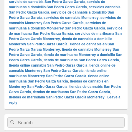
servicio de cannabis San Pedro Garza García
,
servicio de
marihuana a domicilio San Pedro Garza García
,
servicios cannabis
San Pedro Garza García
,
servicios de cannabis a domicilio San
Pedro Garza García
,
servicios de cannabis Monterrey
,
servicios de
cannabis Monterrey San Pedro Garza García
,
servicios de
marihuana a domicilio Monterrey San Pedro Garza García
,
servicios
de marihuana San Pedro Garza García
,
servicios de marihuana San
Pedro Garza García Monterrey
,
tienda de cannabis a domicilio
Monterrey San Pedro Garza García.
,
tienda de cannabis en San
Pedro Garza García Monterrey
,
tienda de cannabis Monterrey San
Pedro Garza García
,
tienda de marihuana Monterrey a domicilio San
Pedro Garza García
,
tienda de marihuana San Pedro Garza García
,
tienda online cannabis San Pedro Garza García
,
tienda online de
cannabis Monterrey San Pedro Garza García
,
tienda online
marihuana Monterrey San Pedro Garza García
,
tienda online
marihuana San Pedro Garza García
,
tiendas de cannabis en
Monterrey San Pedro Garza García
,
tiendas de cannabis San Pedro
Garza García
,
tiendas de marihuana San Pedro Garza García
,
tiendas de marihuana San Pedro Garza García Monterrey
|
Leave a
reply
Primary
Search
Search
Sidebar
for:
Widget