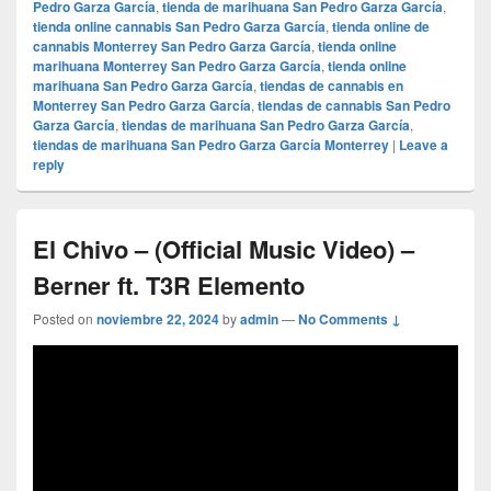
Pedro Garza García
,
tienda de marihuana San Pedro Garza García
,
tienda online cannabis San Pedro Garza García
,
tienda online de
cannabis Monterrey San Pedro Garza García
,
tienda online
marihuana Monterrey San Pedro Garza García
,
tienda online
marihuana San Pedro Garza García
,
tiendas de cannabis en
Monterrey San Pedro Garza García
,
tiendas de cannabis San Pedro
Garza García
,
tiendas de marihuana San Pedro Garza García
,
tiendas de marihuana San Pedro Garza García Monterrey
|
Leave a
reply
El Chivo – (Official Music Video) –
Berner ft. T3R Elemento
Posted on
noviembre 22, 2024
by
admin
—
No Comments ↓