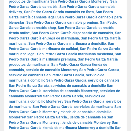
productos de marihuana San Pedro Garza García Monterrey
,
San
Pedro Garza García cannabis
,
San Pedro Garza García cannabis
delivery
,
San Pedro Garza García cannabis en línea
,
San Pedro
Garza García cannabis legal
,
San Pedro Garza García cannabis para
bienestar
,
San Pedro Garza García cannabis premium
,
San Pedro
Garza García cannabis shop
,
San Pedro Garza García cannabis
tienda online
,
San Pedro Garza García dispensario de cannabis
,
San
Pedro Garza García entrega de marihuana
,
San Pedro Garza García
marihuana
,
San Pedro Garza García marihuana a domicilio
,
San
Pedro Garza García marihuana de calidad
,
San Pedro Garza García
marihuana legal
,
San Pedro Garza García marihuana medicinal
,
San
Pedro Garza García marihuana premium
,
San Pedro Garza García
productos de marihuana
,
San Pedro Garza García tienda de
cannabis
,
servicio de cannabis Monterrey San Pedro Garza García
,
servicio de cannabis San Pedro Garza García
,
servicio de
marihuana a domicilio San Pedro Garza García
,
servicios cannabis
San Pedro Garza García
,
servicios de cannabis a domicilio San
Pedro Garza García
,
servicios de cannabis Monterrey
,
servicios de
cannabis Monterrey San Pedro Garza García
,
servicios de
marihuana a domicilio Monterrey San Pedro Garza García
,
servicios
de marihuana San Pedro Garza García
,
servicios de marihuana San
Pedro Garza García Monterrey
,
tienda de cannabis a domicilio
Monterrey San Pedro Garza García.
,
tienda de cannabis en San
Pedro Garza García Monterrey
,
tienda de cannabis Monterrey San
Pedro Garza García
,
tienda de marihuana Monterrey a domicilio San