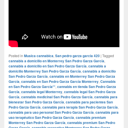
Posted in
Musica cannabica
,
San pedro garza garcia 420
|
Tagged
cannabis a domicilio en Monterrey San Pedro Garza García
,
cannabis a domicilio en San Pedro Garza García
,
cannabis a
domicilio Monterrey San Pedro Garza García
,
cannabis a domicilio
San Pedro Garza García
,
cannabis en Monterrey San Pedro Garza
García
,
cannabis en San Pedro Garza García Monterrey
,
Cannabis
en San Pedro Garza García**
,
cannabis en tienda San Pedro Garza
García
,
cannabis legal Monterrey
,
cannabis legal San Pedro Garza
García
,
cannabis medicinal San Pedro Garza García
,
cannabis para
bienestar San Pedro Garza García
,
cannabis para pacientes San
Pedro Garza García
,
cannabis para terapia San Pedro Garza García
,
cannabis para uso personal San Pedro Garza García
,
cannabis para
uso terapéutico San Pedro Garza García
,
cannabis premium
Monterrey San Pedro Garza García
,
cannabis premium San Pedro
Garza García
,
cannabis recreativo Monterrey San Pedro Garza