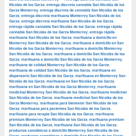
Nicolás de los Garza
,
entrega discreta cannabis San Nicolás de los
Garza Monterrey
,
entrega discreta de cannabis San Nicolás de los
Garza
,
entrega discreta marihuana Monterrey San Nicolás de los
Garza
,
entrega discreta marihuana San Nicolás de los Garza
,
entrega rápida cannabis San Nicolás de los Garza
,
entrega rápida
cannabis San Nicolás de los Garza Monterrey
,
entrega rápida
marihuana San Nicolás de los Garza
,
marihuana a domicilio en
Monterrey San Nicolás de los Garza
,
marihuana a domicilio en San
Nicolás de los Garza Monterrey
,
marihuana a domicilio Monterrey
San Nicolás de los Garza
,
marihuana a domicilio San Nicolás de los
Garza
,
marihuana a domicilio San Nicolás de los Garza Monterrey
,
marihuana de calidad Monterrey San Nicolás de los Garza
,
marihuana de calidad San Nicolás de los Garza
,
marihuana en
dispensario San Nicolás de los Garza
,
marihuana en Monterrey San
Nicolás de los Garza
,
marihuana en San Nicolás de los Garza
,
marihuana en San Nicolás de los Garza Monterrey
,
marihuana
medicinal Monterrey San Nicolás de los Garza
,
marihuana medicinal
San Nicolás de los Garza
,
marihuana medicinal San Nicolás de los
Garza Monterrey
,
marihuana para bienestar San Nicolás de los
Garza
,
marihuana para pacientes San Nicolás de los Garza
,
marihuana para terapia San Nicolás de los Garza
,
marihuana
premium Monterrey San Nicolás de los Garza
,
marihuana premium
San Nicolás de los Garza
,
marihuana San Nicolás de los Garza
,
productos cannábicos a domicilio Monterrey San Nicolás de los
Garza
,
productos cannábicos a domicilio San Nicolás de los Garza
,