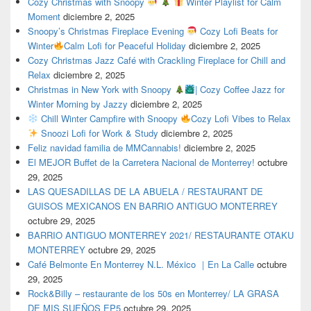
Cozy Christmas with Snoopy
Winter Playlist for Calm
Moment
diciembre 2, 2025
Snoopy’s Christmas Fireplace Evening
Cozy Lofi Beats for
Winter
Calm Lofi for Peaceful Holiday
diciembre 2, 2025
Cozy Christmas Jazz Café with Crackling Fireplace for Chill and
Relax
diciembre 2, 2025
Christmas in New York with Snoopy
| Cozy Coffee Jazz for
Winter Morning by Jazzy
diciembre 2, 2025
Chill Winter Campfire with Snoopy
Cozy Lofi Vibes to Relax
Snoozi Lofi for Work & Study
diciembre 2, 2025
Feliz navidad familia de MMCannabis!
diciembre 2, 2025
El MEJOR Buffet de la Carretera Nacional de Monterrey!
octubre
29, 2025
LAS QUESADILLAS DE LA ABUELA / RESTAURANT DE
GUISOS MEXICANOS EN BARRIO ANTIGUO MONTERREY
octubre 29, 2025
BARRIO ANTIGUO MONTERREY 2021/ RESTAURANTE OTAKU
MONTERREY
octubre 29, 2025
Café Belmonte En Monterrey N.L. México ｜En La Calle
octubre
29, 2025
Rock&Billy – restaurante de los 50s en Monterrey/ LA GRASA
DE MIS SUEÑOS EP5
octubre 29, 2025