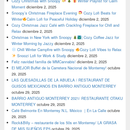
Cozy Christmas with Snoopy
Winter Playlist for Calm
Moment
diciembre 2, 2025
Snoopy’s Christmas Fireplace Evening
Cozy Lofi Beats for
Winter
Calm Lofi for Peaceful Holiday
diciembre 2, 2025
Cozy Christmas Jazz Café with Crackling Fireplace for Chill and
Relax
diciembre 2, 2025
Christmas in New York with Snoopy
| Cozy Coffee Jazz for
Winter Morning by Jazzy
diciembre 2, 2025
Chill Winter Campfire with Snoopy
Cozy Lofi Vibes to Relax
Snoozi Lofi for Work & Study
diciembre 2, 2025
Feliz navidad familia de MMCannabis!
diciembre 2, 2025
El MEJOR Buffet de la Carretera Nacional de Monterrey!
octubre
29, 2025
LAS QUESADILLAS DE LA ABUELA / RESTAURANT DE
GUISOS MEXICANOS EN BARRIO ANTIGUO MONTERREY
octubre 29, 2025
BARRIO ANTIGUO MONTERREY 2021/ RESTAURANTE OTAKU
MONTERREY
octubre 29, 2025
Café Belmonte En Monterrey N.L. México ｜En La Calle
octubre
29, 2025
Rock&Billy – restaurante de los 50s en Monterrey/ LA GRASA
DE MIS SUEÑOS EP5
octubre 29, 2025