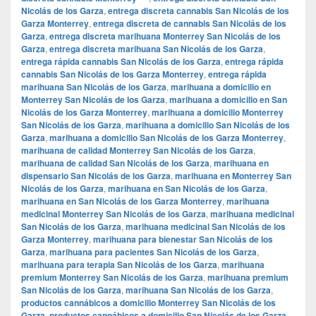
Nicolás de los Garza
,
entrega discreta cannabis San Nicolás de los
Garza Monterrey
,
entrega discreta de cannabis San Nicolás de los
Garza
,
entrega discreta marihuana Monterrey San Nicolás de los
Garza
,
entrega discreta marihuana San Nicolás de los Garza
,
entrega rápida cannabis San Nicolás de los Garza
,
entrega rápida
cannabis San Nicolás de los Garza Monterrey
,
entrega rápida
marihuana San Nicolás de los Garza
,
marihuana a domicilio en
Monterrey San Nicolás de los Garza
,
marihuana a domicilio en San
Nicolás de los Garza Monterrey
,
marihuana a domicilio Monterrey
San Nicolás de los Garza
,
marihuana a domicilio San Nicolás de los
Garza
,
marihuana a domicilio San Nicolás de los Garza Monterrey
,
marihuana de calidad Monterrey San Nicolás de los Garza
,
marihuana de calidad San Nicolás de los Garza
,
marihuana en
dispensario San Nicolás de los Garza
,
marihuana en Monterrey San
Nicolás de los Garza
,
marihuana en San Nicolás de los Garza
,
marihuana en San Nicolás de los Garza Monterrey
,
marihuana
medicinal Monterrey San Nicolás de los Garza
,
marihuana medicinal
San Nicolás de los Garza
,
marihuana medicinal San Nicolás de los
Garza Monterrey
,
marihuana para bienestar San Nicolás de los
Garza
,
marihuana para pacientes San Nicolás de los Garza
,
marihuana para terapia San Nicolás de los Garza
,
marihuana
premium Monterrey San Nicolás de los Garza
,
marihuana premium
San Nicolás de los Garza
,
marihuana San Nicolás de los Garza
,
productos cannábicos a domicilio Monterrey San Nicolás de los
Garza
,
productos cannábicos a domicilio San Nicolás de los Garza
,