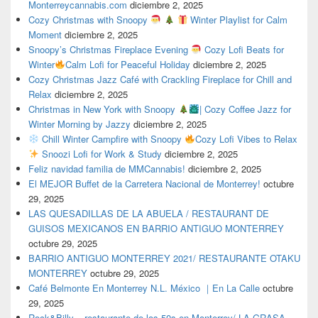
Monterreycannabis.com
diciembre 2, 2025
Cozy Christmas with Snoopy
Winter Playlist for Calm
Moment
diciembre 2, 2025
Snoopy’s Christmas Fireplace Evening
Cozy Lofi Beats for
Winter
Calm Lofi for Peaceful Holiday
diciembre 2, 2025
Cozy Christmas Jazz Café with Crackling Fireplace for Chill and
Relax
diciembre 2, 2025
Christmas in New York with Snoopy
| Cozy Coffee Jazz for
Winter Morning by Jazzy
diciembre 2, 2025
Chill Winter Campfire with Snoopy
Cozy Lofi Vibes to Relax
Snoozi Lofi for Work & Study
diciembre 2, 2025
Feliz navidad familia de MMCannabis!
diciembre 2, 2025
El MEJOR Buffet de la Carretera Nacional de Monterrey!
octubre
29, 2025
LAS QUESADILLAS DE LA ABUELA / RESTAURANT DE
GUISOS MEXICANOS EN BARRIO ANTIGUO MONTERREY
octubre 29, 2025
BARRIO ANTIGUO MONTERREY 2021/ RESTAURANTE OTAKU
MONTERREY
octubre 29, 2025
Café Belmonte En Monterrey N.L. México ｜En La Calle
octubre
29, 2025
Rock&Billy – restaurante de los 50s en Monterrey/ LA GRASA