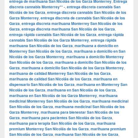
entrega de marihuana San Nicolás de los Garza Monterrey
,
Entrega
discreta cannabis Monterrey** -
,
entrega discreta cannabis San
Nicolás de los Garza
,
entrega discreta cannabis San Nicolás de los
Garza Monterrey
,
entrega discreta de cannabis San Nicolás de los
Garza
,
entrega discreta marihuana Monterrey San Nicolás de los
Garza
,
entrega discreta marihuana San Nicolás de los Garza
,
entrega rápida cannabis San Nicolás de los Garza
,
entrega rápida
cannabis San Nicolás de los Garza Monterrey
,
entrega rápida
marihuana San Nicolás de los Garza
,
marihuana a domicilio en
Monterrey San Nicolás de los Garza
,
marihuana a domicilio en San
Nicolás de los Garza Monterrey
,
marihuana a domicilio Monterrey
San Nicolás de los Garza
,
marihuana a domicilio San Nicolás de los
Garza
,
marihuana a domicilio San Nicolás de los Garza Monterrey
,
marihuana de calidad Monterrey San Nicolás de los Garza
,
marihuana de calidad San Nicolás de los Garza
,
marihuana en
dispensario San Nicolás de los Garza
,
marihuana en Monterrey San
Nicolás de los Garza
,
marihuana en San Nicolás de los Garza
,
marihuana en San Nicolás de los Garza Monterrey
,
marihuana
medicinal Monterrey San Nicolás de los Garza
,
marihuana medicinal
San Nicolás de los Garza
,
marihuana medicinal San Nicolás de los
Garza Monterrey
,
marihuana para bienestar San Nicolás de los
Garza
,
marihuana para pacientes San Nicolás de los Garza
,
marihuana para terapia San Nicolás de los Garza
,
marihuana
premium Monterrey San Nicolás de los Garza
,
marihuana premium
San Nicolás de los Garza
,
marihuana San Nicolás de los Garza
,