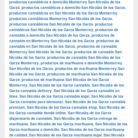
productos cannábicos a domicilio Monterrey San Nicolás de los
Garza
,
productos cannábicos a domicilio San Nicolás de los Garza
,
productos cannábicos en San Nicolás de los Garza Monterrey
,
productos cannábicos Monterrey San Nicolás de los Garza
,
productos cannábicos San Nicolás de los Garza
,
productos
cannábicos San Nicolás de los Garza Monterrey
,
productos de
cannabis a domicilio San Nicolás de los Garza
,
productos de
cannabis en Monterrey San Nicolás de los Garza
,
productos de
cannabis en San Nicolás de los Garza
,
productos de cannabis
Monterrey San Nicolás de los Garza
,
productos de cannabis San
Nicolás de los Garza
,
productos de cannabis San Nicolás de los
Garza Monterrey
,
productos de marihuana a domicilio Monterrey
San Nicolás de los Garza
,
productos de marihuana Monterrey San
Nicolás de los Garza
,
productos de marihuana San Nicolás de los
Garza
,
productos de marihuana San Nicolás de los Garza
Monterrey
,
San Nicolás de los Garza cannabis
,
San Nicolás de los
Garza cannabis delivery
,
San Nicolás de los Garza cannabis en
línea
,
San Nicolás de los Garza cannabis legal
,
San Nicolás de los
Garza cannabis para bienestar
,
San Nicolás de los Garza cannabis
premium
,
San Nicolás de los Garza cannabis shop
,
San Nicolás de
los Garza cannabis tienda online
,
San Nicolás de los Garza
dispensario de cannabis
,
San Nicolás de los Garza entrega de
marihuana
,
San Nicolás de los Garza marihuana
,
San Nicolás de los
Garza marihuana a domicilio
,
San Nicolás de los Garza marihuana
de calidad
,
San Nicolás de los Garza marihuana legal
,
San Nicolás