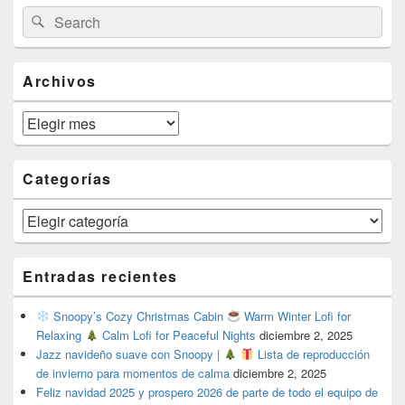
Primary
Search
Search
Sidebar
for:
Widget
Area
Archivos
Archivos
Categorías
Categorías
Entradas recientes
Snoopy’s Cozy Christmas Cabin
Warm Winter Lofi for
Relaxing
Calm Lofi for Peaceful Nights
diciembre 2, 2025
Jazz navideño suave con Snoopy |
Lista de reproducción
de invierno para momentos de calma
diciembre 2, 2025
Feliz navidad 2025 y prospero 2026 de parte de todo el equipo de