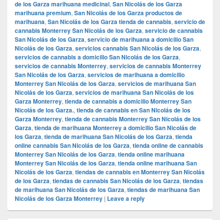
de los Garza marihuana medicinal
,
San Nicolás de los Garza
marihuana premium
,
San Nicolás de los Garza productos de
marihuana
,
San Nicolás de los Garza tienda de cannabis
,
servicio de
cannabis Monterrey San Nicolás de los Garza
,
servicio de cannabis
San Nicolás de los Garza
,
servicio de marihuana a domicilio San
Nicolás de los Garza
,
servicios cannabis San Nicolás de los Garza
,
servicios de cannabis a domicilio San Nicolás de los Garza
,
servicios de cannabis Monterrey
,
servicios de cannabis Monterrey
San Nicolás de los Garza
,
servicios de marihuana a domicilio
Monterrey San Nicolás de los Garza
,
servicios de marihuana San
Nicolás de los Garza
,
servicios de marihuana San Nicolás de los
Garza Monterrey
,
tienda de cannabis a domicilio Monterrey San
Nicolás de los Garza.
,
tienda de cannabis en San Nicolás de los
Garza Monterrey
,
tienda de cannabis Monterrey San Nicolás de los
Garza
,
tienda de marihuana Monterrey a domicilio San Nicolás de
los Garza
,
tienda de marihuana San Nicolás de los Garza
,
tienda
online cannabis San Nicolás de los Garza
,
tienda online de cannabis
Monterrey San Nicolás de los Garza
,
tienda online marihuana
Monterrey San Nicolás de los Garza
,
tienda online marihuana San
Nicolás de los Garza
,
tiendas de cannabis en Monterrey San Nicolás
de los Garza
,
tiendas de cannabis San Nicolás de los Garza
,
tiendas
de marihuana San Nicolás de los Garza
,
tiendas de marihuana San
Nicolás de los Garza Monterrey
|
Leave a reply