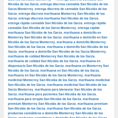
Nicolás de los Garza
,
entrega discreta cannabis San Nicolás de los
Garza Monterrey
,
entrega discreta de cannabis San Nicolás de los
Garza
,
entrega discreta marihuana Monterrey San Nicolás de los
Garza
,
entrega discreta marihuana San Nicolás de los Garza
,
entrega rápida cannabis San Nicolás de los Garza
,
entrega rápida
cannabis San Nicolás de los Garza Monterrey
,
entrega rápida
marihuana San Nicolás de los Garza
,
marihuana a domicilio en
Monterrey San Nicolás de los Garza
,
marihuana a domicilio en San
Nicolás de los Garza Monterrey
,
marihuana a domicilio Monterrey
San Nicolás de los Garza
,
marihuana a domicilio San Nicolás de los
Garza
,
marihuana a domicilio San Nicolás de los Garza Monterrey
,
marihuana de calidad Monterrey San Nicolás de los Garza
,
marihuana de calidad San Nicolás de los Garza
,
marihuana en
dispensario San Nicolás de los Garza
,
marihuana en Monterrey San
Nicolás de los Garza
,
marihuana en San Nicolás de los Garza
,
marihuana en San Nicolás de los Garza Monterrey
,
marihuana
medicinal Monterrey San Nicolás de los Garza
,
marihuana medicinal
San Nicolás de los Garza
,
marihuana medicinal San Nicolás de los
Garza Monterrey
,
marihuana para bienestar San Nicolás de los
Garza
,
marihuana para pacientes San Nicolás de los Garza
,
marihuana para terapia San Nicolás de los Garza
,
marihuana
premium Monterrey San Nicolás de los Garza
,
marihuana premium
San Nicolás de los Garza
,
marihuana San Nicolás de los Garza
,
productos cannábicos a domicilio Monterrey San Nicolás de los
Garza
,
productos cannábicos a domicilio San Nicolás de los Garza
,