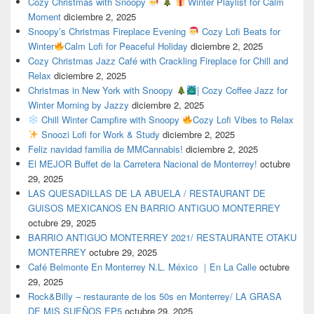
Cozy Christmas with Snoopy
Winter Playlist for Calm
Moment
diciembre 2, 2025
Snoopy’s Christmas Fireplace Evening
Cozy Lofi Beats for
Winter
Calm Lofi for Peaceful Holiday
diciembre 2, 2025
Cozy Christmas Jazz Café with Crackling Fireplace for Chill and
Relax
diciembre 2, 2025
Christmas in New York with Snoopy
| Cozy Coffee Jazz for
Winter Morning by Jazzy
diciembre 2, 2025
Chill Winter Campfire with Snoopy
Cozy Lofi Vibes to Relax
Snoozi Lofi for Work & Study
diciembre 2, 2025
Feliz navidad familia de MMCannabis!
diciembre 2, 2025
El MEJOR Buffet de la Carretera Nacional de Monterrey!
octubre
29, 2025
LAS QUESADILLAS DE LA ABUELA / RESTAURANT DE
GUISOS MEXICANOS EN BARRIO ANTIGUO MONTERREY
octubre 29, 2025
BARRIO ANTIGUO MONTERREY 2021/ RESTAURANTE OTAKU
MONTERREY
octubre 29, 2025
Café Belmonte En Monterrey N.L. México ｜En La Calle
octubre
29, 2025
Rock&Billy – restaurante de los 50s en Monterrey/ LA GRASA
DE MIS SUEÑOS EP5
octubre 29, 2025