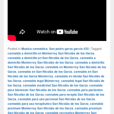
Posted in
Musica cannabica
,
San pedro garza garcia 420
|
Tagged
cannabis a domicilio en Monterrey San Nicolás de los Garza
,
cannabis a domicilio en San Nicolás de los Garza
,
cannabis a
domicilio Monterrey San Nicolás de los Garza
,
cannabis a domicilio
San Nicolás de los Garza
,
cannabis en Monterrey San Nicolás de los
Garza
,
cannabis en San Nicolás de los Garza
,
cannabis en San
Nicolás de los Garza Monterrey
,
cannabis en tienda San Nicolás de
los Garza
,
cannabis legal Monterrey
,
cannabis legal San Nicolás de
los Garza
,
cannabis medicinal San Nicolás de los Garza
,
cannabis
para bienestar San Nicolás de los Garza
,
cannabis para pacientes
San Nicolás de los Garza
,
cannabis para terapia San Nicolás de los
Garza
,
cannabis para uso personal San Nicolás de los Garza
,
cannabis para uso terapéutico San Nicolás de los Garza
,
cannabis
premium Monterrey San Nicolás de los Garza
,
cannabis premium
San Nicolás de los Garza
,
cannabis recreativo Monterrey San