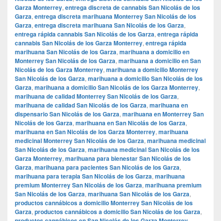
Garza Monterrey
,
entrega discreta de cannabis San Nicolás de los
Garza
,
entrega discreta marihuana Monterrey San Nicolás de los
Garza
,
entrega discreta marihuana San Nicolás de los Garza
,
entrega rápida cannabis San Nicolás de los Garza
,
entrega rápida
cannabis San Nicolás de los Garza Monterrey
,
entrega rápida
marihuana San Nicolás de los Garza
,
marihuana a domicilio en
Monterrey San Nicolás de los Garza
,
marihuana a domicilio en San
Nicolás de los Garza Monterrey
,
marihuana a domicilio Monterrey
San Nicolás de los Garza
,
marihuana a domicilio San Nicolás de los
Garza
,
marihuana a domicilio San Nicolás de los Garza Monterrey
,
marihuana de calidad Monterrey San Nicolás de los Garza
,
marihuana de calidad San Nicolás de los Garza
,
marihuana en
dispensario San Nicolás de los Garza
,
marihuana en Monterrey San
Nicolás de los Garza
,
marihuana en San Nicolás de los Garza
,
marihuana en San Nicolás de los Garza Monterrey
,
marihuana
medicinal Monterrey San Nicolás de los Garza
,
marihuana medicinal
San Nicolás de los Garza
,
marihuana medicinal San Nicolás de los
Garza Monterrey
,
marihuana para bienestar San Nicolás de los
Garza
,
marihuana para pacientes San Nicolás de los Garza
,
marihuana para terapia San Nicolás de los Garza
,
marihuana
premium Monterrey San Nicolás de los Garza
,
marihuana premium
San Nicolás de los Garza
,
marihuana San Nicolás de los Garza
,
productos cannábicos a domicilio Monterrey San Nicolás de los
Garza
,
productos cannábicos a domicilio San Nicolás de los Garza
,
productos cannábicos en San Nicolás de los Garza Monterrey
,