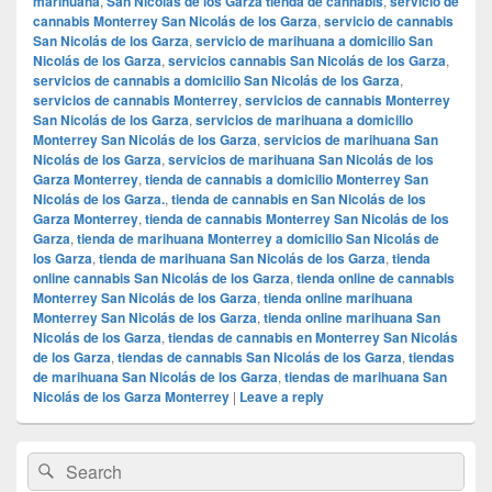
marihuana
,
San Nicolás de los Garza tienda de cannabis
,
servicio de
cannabis Monterrey San Nicolás de los Garza
,
servicio de cannabis
San Nicolás de los Garza
,
servicio de marihuana a domicilio San
Nicolás de los Garza
,
servicios cannabis San Nicolás de los Garza
,
servicios de cannabis a domicilio San Nicolás de los Garza
,
servicios de cannabis Monterrey
,
servicios de cannabis Monterrey
San Nicolás de los Garza
,
servicios de marihuana a domicilio
Monterrey San Nicolás de los Garza
,
servicios de marihuana San
Nicolás de los Garza
,
servicios de marihuana San Nicolás de los
Garza Monterrey
,
tienda de cannabis a domicilio Monterrey San
Nicolás de los Garza.
,
tienda de cannabis en San Nicolás de los
Garza Monterrey
,
tienda de cannabis Monterrey San Nicolás de los
Garza
,
tienda de marihuana Monterrey a domicilio San Nicolás de
los Garza
,
tienda de marihuana San Nicolás de los Garza
,
tienda
online cannabis San Nicolás de los Garza
,
tienda online de cannabis
Monterrey San Nicolás de los Garza
,
tienda online marihuana
Monterrey San Nicolás de los Garza
,
tienda online marihuana San
Nicolás de los Garza
,
tiendas de cannabis en Monterrey San Nicolás
de los Garza
,
tiendas de cannabis San Nicolás de los Garza
,
tiendas
de marihuana San Nicolás de los Garza
,
tiendas de marihuana San
Nicolás de los Garza Monterrey
|
Leave a reply
Primary
Search
Search
Sidebar
for:
Widget