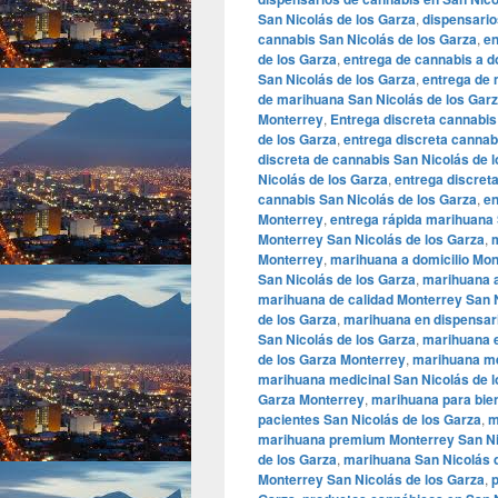
San Nicolás de los Garza
,
dispensario
cannabis San Nicolás de los Garza
,
en
de los Garza
,
entrega de cannabis a d
San Nicolás de los Garza
,
entrega de 
de marihuana San Nicolás de los Gar
Monterrey
,
Entrega discreta cannabis
de los Garza
,
entrega discreta cannab
discreta de cannabis San Nicolás de 
Nicolás de los Garza
,
entrega discret
cannabis San Nicolás de los Garza
,
en
Monterrey
,
entrega rápida marihuana 
Monterrey San Nicolás de los Garza
,
m
Monterrey
,
marihuana a domicilio Mon
San Nicolás de los Garza
,
marihuana a
marihuana de calidad Monterrey San N
de los Garza
,
marihuana en dispensari
San Nicolás de los Garza
,
marihuana e
de los Garza Monterrey
,
marihuana me
marihuana medicinal San Nicolás de l
Garza Monterrey
,
marihuana para bien
pacientes San Nicolás de los Garza
,
m
marihuana premium Monterrey San Ni
de los Garza
,
marihuana San Nicolás 
Monterrey San Nicolás de los Garza
,
p