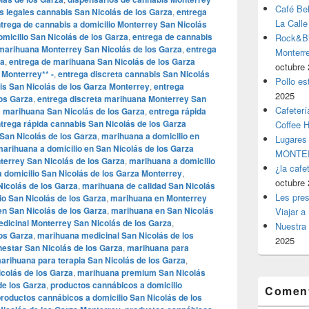
Café Be
s legales cannabis San Nicolás de los Garza
,
entrega
La Calle
trega de cannabis a domicilio Monterrey San Nicolás
omicilio San Nicolás de los Garza
,
entrega de cannabis
Rock&Bil
marihuana Monterrey San Nicolás de los Garza
,
entrega
Monter
za
,
entrega de marihuana San Nicolás de los Garza
octubre 
 Monterrey** -
,
entrega discreta cannabis San Nicolás
Pollo es
is San Nicolás de los Garza Monterrey
,
entrega
2025
los Garza
,
entrega discreta marihuana Monterrey San
Cafeterí
a marihuana San Nicolás de los Garza
,
entrega rápida
trega rápida cannabis San Nicolás de los Garza
Coffee 
San Nicolás de los Garza
,
marihuana a domicilio en
Lugares
arihuana a domicilio en San Nicolás de los Garza
MONTER
terrey San Nicolás de los Garza
,
marihuana a domicilio
¿la cafe
 domicilio San Nicolás de los Garza Monterrey
,
octubre 
icolás de los Garza
,
marihuana de calidad San Nicolás
Les pres
o San Nicolás de los Garza
,
marihuana en Monterrey
n San Nicolás de los Garza
,
marihuana en San Nicolás
Viajar a
dicinal Monterrey San Nicolás de los Garza
,
Nuestra 
os Garza
,
marihuana medicinal San Nicolás de los
2025
estar San Nicolás de los Garza
,
marihuana para
arihuana para terapia San Nicolás de los Garza
,
colás de los Garza
,
marihuana premium San Nicolás
de los Garza
,
productos cannábicos a domicilio
Coment
roductos cannábicos a domicilio San Nicolás de los