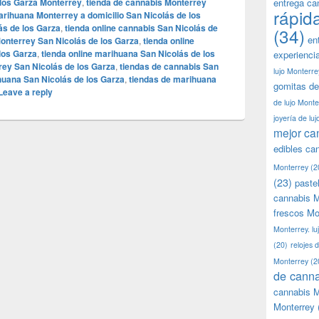
 los Garza Monterrey
,
tienda de cannabis Monterrey
entrega ca
rápid
arihuana Monterrey a domicilio San Nicolás de los
ás de los Garza
,
tienda online cannabis San Nicolás de
(34)
en
Monterrey San Nicolás de los Garza
,
tienda online
los Garza
,
tienda online marihuana San Nicolás de los
experienci
rey San Nicolás de los Garza
,
tiendas de cannabis San
lujo Monterre
huana San Nicolás de los Garza
,
tiendas de marihuana
gomitas de
Leave a reply
de lujo Monte
joyería de lu
mejor ca
edibles ca
Monterrey
(2
(23)
paste
cannabis M
frescos Mo
Monterrey. lu
(20)
relojes 
Monterrey
(2
de canna
cannabis M
Monterrey