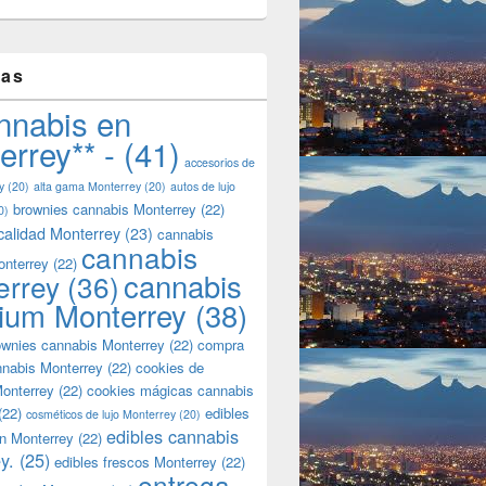
tas
nnabis en
errey** -
(41)
accesorios de
y
(20)
alta gama Monterrey
(20)
autos de lujo
brownies cannabis Monterrey
(22)
0)
calidad Monterrey
(23)
cannabis
cannabis
onterrey
(22)
cannabis
errey
(36)
ium Monterrey
(38)
wnies cannabis Monterrey
(22)
compra
nnabis Monterrey
(22)
cookies de
onterrey
(22)
cookies mágicas cannabis
(22)
edibles
cosméticos de lujo Monterrey
(20)
edibles cannabis
n Monterrey
(22)
y.
(25)
edibles frescos Monterrey
(22)
entrega