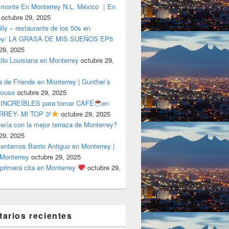
lmonte En Monterrey N.L. México ｜En
octubre 29, 2025
ly – restaurante de los 50s en
rey/ LA GRASA DE MIS SUEÑOS EP5
29, 2025
tilo Louisiana en Monterrey
octubre 29,
a de Friends en Monterrey | Gunther’s
House
octubre 29, 2025
 INCREÍBLES para tomar CAFÉ
en
REY- Mi TOP 3!
octubre 29, 2025
tería con la mejor terraza de Monterrey?
29, 2025
entamos Barrio Antiguo en Monterrey |
 Monterrey
octubre 29, 2025
primera cita en Monterrey
octubre 29,
arios recientes