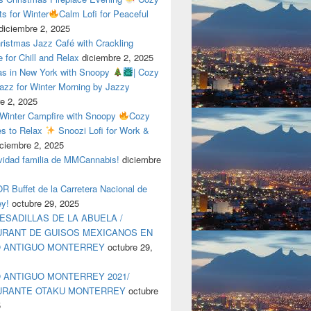
ts for Winter
Calm Lofi for Peaceful
diciembre 2, 2025
ristmas Jazz Café with Crackling
e for Chill and Relax
diciembre 2, 2025
as in New York with Snoopy
| Cozy
azz for Winter Morning by Jazzy
e 2, 2025
 Winter Campfire with Snoopy
Cozy
es to Relax
Snoozi Lofi for Work &
iciembre 2, 2025
avidad familia de MMCannabis!
diciembre
 Buffet de la Carretera Nacional de
ey!
octubre 29, 2025
ESADILLAS DE LA ABUELA /
RANT DE GUISOS MEXICANOS EN
O ANTIGUO MONTERREY
octubre 29,
 ANTIGUO MONTERREY 2021/
URANTE OTAKU MONTERREY
octubre
5