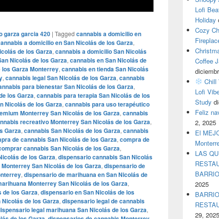
Lofi Bea
Holiday
Cozy Ch
o garza garcia 420
|
Tagged
cannabis a domicilio en
Fireplac
annabis a domicilio en San Nicolás de los Garza
,
Christm
icolás de los Garza
,
cannabis a domicilio San Nicolás
an Nicolás de los Garza
,
cannabis en San Nicolás de
Coffee J
e los Garza Monterrey
,
cannabis en tienda San Nicolás
diciembr
y
,
cannabis legal San Nicolás de los Garza
,
cannabis
Chill
annabis para bienestar San Nicolás de los Garza
,
Lofi Vib
de los Garza
,
cannabis para terapia San Nicolás de los
Study
d
n Nicolás de los Garza
,
cannabis para uso terapéutico
Feliz n
emium Monterrey San Nicolás de los Garza
,
cannabis
nnabis recreativo Monterrey San Nicolás de los Garza
,
2, 2025
os Garza
,
cannabis San Nicolás de los Garza
,
cannabis
El MEJOR
pra de cannabis San Nicolás de los Garza
,
compra de
Monterr
comprar cannabis San Nicolás de los Garza
,
LAS QU
icolás de los Garza
,
dispensario cannabis San Nicolás
RESTAU
 Monterrey San Nicolás de los Garza
,
dispensario de
BARRI
onterrey
,
dispensario de marihuana en San Nicolás de
marihuana Monterrey San Nicolás de los Garza
,
2025
 de los Garza
,
dispensario en San Nicolás de los
BARRIO
 Nicolás de los Garza
,
dispensario legal de cannabis
RESTA
ispensario legal marihuana San Nicolás de los Garza
,
29, 202
lás de los Garza
,
dispensarios de cannabis Monterrey