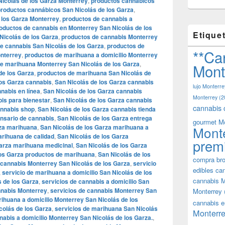
icolás de los Garza Monterrey
,
productos cannábicos
productos cannábicos San Nicolás de los Garza
,
 los Garza Monterrey
,
productos de cannabis a
oductos de cannabis en Monterrey San Nicolás de los
Etique
Nicolás de los Garza
,
productos de cannabis Monterrey
e cannabis San Nicolás de los Garza
,
productos de
**Ca
onterrey
,
productos de marihuana a domicilio Monterrey
e marihuana Monterrey San Nicolás de los Garza
,
Mont
de los Garza
,
productos de marihuana San Nicolás de
los Garza cannabis
,
San Nicolás de los Garza cannabis
lujo Monterre
nabis en línea
,
San Nicolás de los Garza cannabis
Monterrey
(2
is para bienestar
,
San Nicolás de los Garza cannabis
cannabis 
annabis shop
,
San Nicolás de los Garza cannabis tienda
ensario de cannabis
,
San Nicolás de los Garza entrega
gourmet M
rza marihuana
,
San Nicolás de los Garza marihuana a
Mont
arihuana de calidad
,
San Nicolás de los Garza
prem
Garza marihuana medicinal
,
San Nicolás de los Garza
los Garza productos de marihuana
,
San Nicolás de los
compra bro
 cannabis Monterrey San Nicolás de los Garza
,
servicio
edibles ca
,
servicio de marihuana a domicilio San Nicolás de los
cannabis M
s de los Garza
,
servicios de cannabis a domicilio San
nnabis Monterrey
,
servicios de cannabis Monterrey San
Monterrey
rihuana a domicilio Monterrey San Nicolás de los
cannabis e
colás de los Garza
,
servicios de marihuana San Nicolás
Monterre
nabis a domicilio Monterrey San Nicolás de los Garza.
,