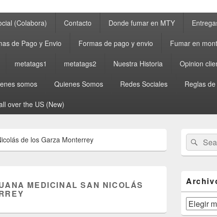
cial (Colabora)
Contacto
Donde fumar en MTY
Entrega
as de Pago y Envio
Formas de pago y envio
Fumar en mont
metatags1
metatags2
Nuestra Historia
Opinion clie
ienes somos
Quienes Somos
Redes Sociales
Reglas de
all over the US (New)
Primary
Search
Sear
icolás de los Garza Monterrey
Sidebar
for:
Widget
Area
Archiv
UANA MEDICINAL SAN NICOLÁS
ERREY
Archivos