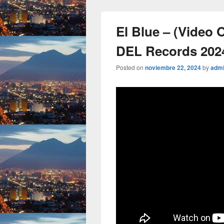
El Blue – (Video 
DEL Records 202
Posted on
noviembre 22, 2024
by
adm