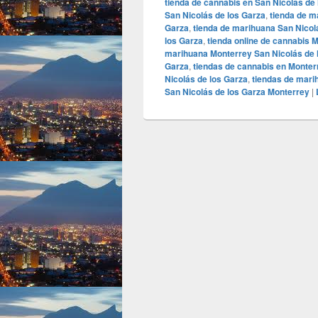
tienda de cannabis en San Nicolás de
San Nicolás de los Garza
,
tienda de m
Garza
,
tienda de marihuana San Nicol
los Garza
,
tienda online de cannabis 
marihuana Monterrey San Nicolás de 
Garza
,
tiendas de cannabis en Monter
Nicolás de los Garza
,
tiendas de mari
San Nicolás de los Garza Monterrey
|