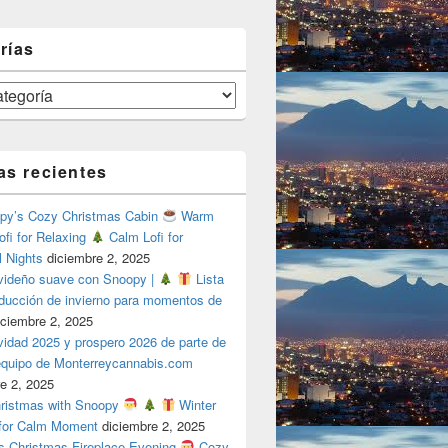
rías
as recientes
y’s Cozy Christmas Cabin
Warm
ofi for Relaxing
Calm Lofi for
l Nights
diciembre 2, 2025
videño suave con Snoopy |
Lista
oducción de invierno para momentos de
iciembre 2, 2025
vidad 2025 y prospero 2026 de parte de
 equipo de Monterreycannabis.com
e 2, 2025
ristmas with Snoopy
Winter
 for Calm Moment
diciembre 2, 2025
s Christmas Fireplace Evening
Cozy