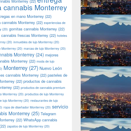
nnabis Monterrey
(22)
a cannabis Monterrey
tregas en mano Monterrey
(22)
a cannabis Monterrey
(22)
experiencias de
gomitas cannabis Monterrey
(22)
y
(20)
 cannabis frescas Monterrey
(22)
hoteles
rrey
(20)
inmuebles de lujo Monterrey
(20)
jo Monterrey
(20)
marcas de lujo Monterrey
(20)
nnabis Monterrey
(24)
mejores
nnabis Monterrey
(22)
moda de lujo
Monterrey
(27)
Nuevo León
0)
les cannabis Monterrey
(22)
pasteles de
onterrey
(22)
productos de cannabis
nterrey
(22)
productos de cannabis premium
jo Monterrey
(20)
productos de lujo Monterrey
de lujo Monterrey
(20)
restaurantes de lujo
servicio
0)
ropa de diseñador Monterrey
(20)
bis Monterrey
(25)
Telegram
onterrey
(22)
WhatsApp cannabis
(22)
zapatos de lujo Monterrey
(20)