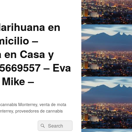
arihuana en
icilio –
a en Casa y
5669557 – Eva
 Mike –
 cannabis Monterrey, venta de mota
nterrey, proveedores de cannabis
Search
Search
for: