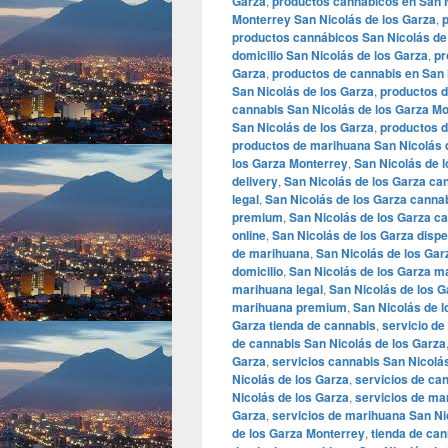
Garza
,
productos cannábicos en San N
Monterrey San Nicolás de los Garza
,
productos cannábicos San Nicolás de
domicilio San Nicolás de los Garza
,
pr
Garza
,
productos de cannabis en San 
San Nicolás de los Garza
,
productos d
cannabis San Nicolás de los Garza M
San Nicolás de los Garza
,
productos d
productos de marihuana San Nicolás 
los Garza Monterrey
,
San Nicolás de 
delivery
,
San Nicolás de los Garza can
legal
,
San Nicolás de los Garza cannab
premium
,
San Nicolás de los Garza c
online
,
San Nicolás de los Garza disp
de marihuana
,
San Nicolás de los Ga
domicilio
,
San Nicolás de los Garza m
marihuana legal
,
San Nicolás de los 
marihuana premium
,
San Nicolás de 
Garza tienda de cannabis
,
servicio de
de cannabis San Nicolás de los Garza
Garza
,
servicios cannabis San Nicolá
Nicolás de los Garza
,
servicios de ca
Nicolás de los Garza
,
servicios de ma
Garza
,
servicios de marihuana San Ni
de los Garza Monterrey
,
tienda de can