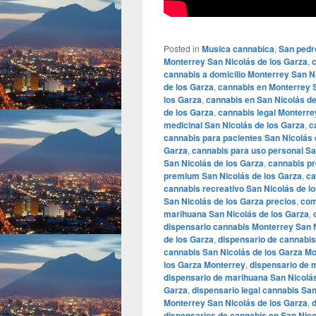
Posted in
Musica cannabica
,
San pedr
Monterrey San Nicolás de los Garza
,
c
cannabis a domicilio Monterrey San N
de los Garza
,
cannabis en Monterrey S
los Garza
,
cannabis en San Nicolás d
de los Garza
,
cannabis legal Monterre
medicinal San Nicolás de los Garza
,
c
cannabis para pacientes San Nicolás 
Garza
,
cannabis para uso personal Sa
San Nicolás de los Garza
,
cannabis pr
premium San Nicolás de los Garza
,
ca
cannabis recreativo San Nicolás de l
San Nicolás de los Garza precios
,
com
marihuana San Nicolás de los Garza
,
dispensario cannabis Monterrey San N
de los Garza
,
dispensario de cannabis
cannabis San Nicolás de los Garza M
los Garza Monterrey
,
dispensario de 
dispensario de marihuana San Nicolás
Garza
,
dispensario legal cannabis San
Monterrey San Nicolás de los Garza
,
d
dispensarios de cannabis en San Nico