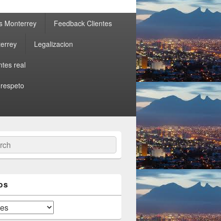
s Monterrey
Feedback Clientes
errey
Legalizacion
ntes real
 respeto
ch
os