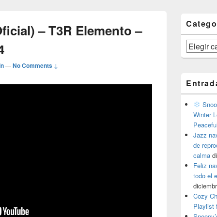
Catego
Oficial) – T3R Elemento –
Categorías
4
in
—
No Comments ↓
Entrad
Snoop
Winter L
Peacefu
Jazz na
de repr
calma
d
Feliz na
todo el
diciembr
Cozy Ch
Playlist
Snoopy’