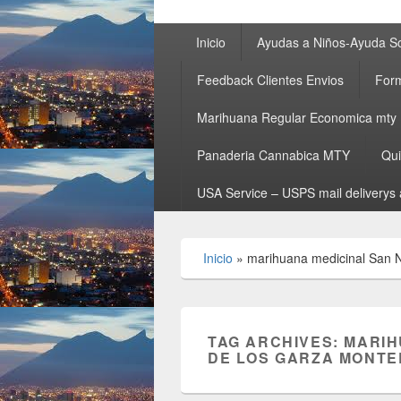
Primary
Inicio
Ayudas a Niños-Ayuda So
menu
Feedback Clientes Envios
Form
Marihuana Regular Economica mty
Panaderia Cannabica MTY
Qu
USA Service – USPS mail deliverys 
Inicio
»
marihuana medicinal San N
TAG ARCHIVES:
MARIH
DE LOS GARZA MONT