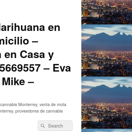
arihuana en
icilio –
a en Casa y
5669557 – Eva
 Mike –
 cannabis Monterrey, venta de mota
nterrey, proveedores de cannabis
Search
Search
for: