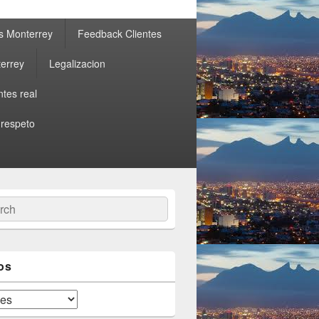
s Monterrey
Feedback Clientes
errey
Legalizacion
ntes real
 respeto
ch
os