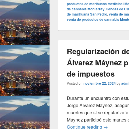
productos de marihuana medicinal Mo
de cannabis Monterrey
,
tiendas de C
de marihuana San Pedro
,
venta de ma
venta de productos de cannabis Mont
Regularización de
Álvarez Máynez p
de impuestos
Posted on
noviembre 22, 2024
by
adm
Durante un encuentro con estu
Jorge Álvarez Máynez, asegur
muertes que si se regularizara
Máynez participó este martes 
Regularizac
Continue reading
→