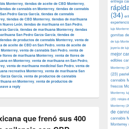
entrega ca
abis Monterrey
,
tiendas de aceite de CBD Monterrey
,
rápid
tiendas de cannabis en Monterrey
,
tiendas de cannabis
(34)
 San Pedro Garza García
,
tiendas de cannabis
en
rey
,
tiendas de CBD Monterrey
,
tiendas de marihuana
experienci
en Nuevo León
,
tiendas de marihuana en San Pedro
,
lujo Monterre
arza García
,
tiendas de marihuana Monterrey
,
tiendas
marihuana San Pedro Garza García
,
tiendas de
gomitas de
tiendas de productos de cannabis Monterrey
,
venta de
de lujo Monte
ta de aceite de CBD en San Pedro
,
venta de aceite de
joyería de lu
n Monterrey
,
venta de cannabis San Pedro
,
venta de
mejor ca
e flores de marihuana Monterrey
,
venta de flores de
edibles ca
uana en Monterrey
,
venta de marihuana en San Pedro
,
rey
,
venta de marihuana medicinal San Pedro
,
venta de
Monterrey
(2
uana recreativa Monterrey
,
venta de marihuana San
(23)
paste
 Garza García
,
venta de productos de cannabis
cannabis M
rihuana en Monterrey
,
venta de productos de
frescos Mo
eave a reply
Monterrey. lu
(20)
relojes 
Monterrey
(2
de canna
xicana que frenó sus 400
cannabis M
Monterrey