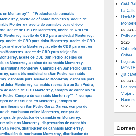
Café Be
La Calle
s en Monterrey** -
,
*Productos de cannabis
Rock&Bil
 Monterrey
,
aceite de cáñamo Monterrey
,
aceite de
Monter
nabis Monterrey
,
aceite de cannabis para el dolor
octubre 
dro
,
aceite de CBD en Monterrey
,
aceite de CBD en
BD Monterrey
,
aceite de CBD para ansiedad Monterrey
,
Pollo es
rey
,
aceite de CBD para dolor Monterrey
,
aceite de CBD
2025
D para el sueño Monterrey
,
aceite de CBD para estrés
Cafeterí
nio Monterrey
,
aceite de CBD para relajación
Coffee 
 Monterrey
,
aceite de CBD San Pedro
,
aceites de
Lugares
bis en Monterrey
,
aceites de cannabis Monterrey
,
MONTER
e marihuana Monterrey
,
Cannabis en San Pedro Garza
errey
,
cannabis medicinal en San Pedro
,
cannabis
¿la cafe
rrey
,
cannabis para ansiedad Monterrey
,
cannabis para
octubre 
 el dolor Monterrey
,
cannabis recreativo en San Pedro
,
Les pres
a de aceite de CBD Monterrey
,
compra de cannabis en
Viajar a
n Pedro
,
Compra de cannabis Monterrey** - *
,
compra
Nuestra 
mpra de marihuana en Monterrey
,
compra de
2025
 marihuana en San Pedro Garza García
,
compra de
ra de marihuana online Monterrey
,
compra de
ompra de productos de cannabis en Monterrey
,
r marihuana Monterrey
,
dispensarios de cannabis
Coment
a San Pedro
,
distribución de cannabis Monterrey
,
istribución de marihuana Monterrey
,
distribución de