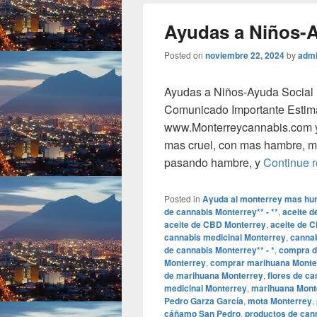
Ayudas a Niños-A
Posted on
noviembre 22, 2024
by
adm
Ayudas a Niños-Ayuda Social 
Comunicado Importante Estim
www.Monterreycannabis.com y
mas cruel, con mas hambre, ma
pasando hambre, y
Continue 
Posted in
Ayuda al monterrey mas hu
de cannabis Monterrey** - **
,
aceite 
aceite de CBD Monterrey
,
aceite de 
cannabis medicinal Monterrey
,
cannab
de cannabis Monterrey** - *
,
compra d
Monterrey
,
comprar marihuana Monte
de marihuana Monterrey
,
flores de c
medicinal Monterrey
,
marihuana Mont
Pedro Garza García
,
mota Monterrey
,
cáñamo San Pedro
,
productos de can