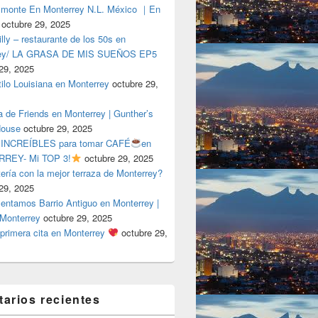
lmonte En Monterrey N.L. México ｜En
octubre 29, 2025
ly – restaurante de los 50s en
rey/ LA GRASA DE MIS SUEÑOS EP5
29, 2025
tilo Louisiana en Monterrey
octubre 29,
a de Friends en Monterrey | Gunther’s
House
octubre 29, 2025
 INCREÍBLES para tomar CAFÉ
en
REY- Mi TOP 3!
octubre 29, 2025
tería con la mejor terraza de Monterrey?
29, 2025
entamos Barrio Antiguo en Monterrey |
 Monterrey
octubre 29, 2025
primera cita en Monterrey
octubre 29,
arios recientes