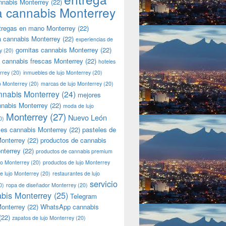
nnabis Monterrey
(22)
a cannabis Monterrey
tregas en mano Monterrey
(22)
a cannabis Monterrey
(22)
experiencias de
gomitas cannabis Monterrey
(22)
y
(20)
 cannabis frescas Monterrey
(22)
hoteles
rrey
(20)
inmuebles de lujo Monterrey
(20)
jo Monterrey
(20)
marcas de lujo Monterrey
(20)
nnabis Monterrey
(24)
mejores
nnabis Monterrey
(22)
moda de lujo
Monterrey
(27)
Nuevo León
0)
les cannabis Monterrey
(22)
pasteles de
onterrey
(22)
productos de cannabis
nterrey
(22)
productos de cannabis premium
jo Monterrey
(20)
productos de lujo Monterrey
de lujo Monterrey
(20)
restaurantes de lujo
servicio
0)
ropa de diseñador Monterrey
(20)
bis Monterrey
(25)
Telegram
onterrey
(22)
WhatsApp cannabis
(22)
zapatos de lujo Monterrey
(20)