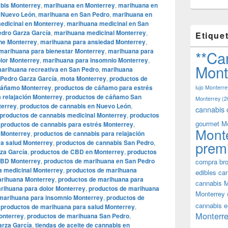
abis Monterrey
,
marihuana en Monterrey
,
marihuana en
 Nuevo León
,
marihuana en San Pedro
,
marihuana en
edicinal en Monterrey
,
marihuana medicinal en San
edro Garza García
,
marihuana medicinal Monterrey
,
Etique
ne Monterrey
,
marihuana para ansiedad Monterrey
,
marihuana para bienestar Monterrey
,
marihuana para
**Ca
olor Monterrey
,
marihuana para insomnio Monterrey
,
Mont
arihuana recreativa en San Pedro
,
marihuana
Pedro Garza García
,
mota Monterrey
,
productos de
cáñamo Monterrey
,
productos de cáñamo para estrés
lujo Monterre
 relajación Monterrey
,
productos de cáñamo San
Monterrey
(2
terrey
,
productos de cannabis en Nuevo León
,
cannabis 
productos de cannabis medicinal Monterrey
,
productos
gourmet M
,
productos de cannabis para estrés Monterrey
,
Mont
 Monterrey
,
productos de cannabis para relajación
prem
ra salud Monterrey
,
productos de cannabis San Pedro
,
za García
,
productos de CBD en Monterrey
,
productos
CBD Monterrey
,
productos de marihuana en San Pedro
compra bro
a medicinal Monterrey
,
productos de marihuana
edibles ca
arihuana Monterrey
,
productos de marihuana para
cannabis M
rihuana para dolor Monterrey
,
productos de marihuana
Monterrey
marihuana para insomnio Monterrey
,
productos de
cannabis e
,
productos de marihuana para salud Monterrey
,
Monterre
onterrey
,
productos de marihuana San Pedro
,
arza García
,
tiendas de aceite de cannabis en