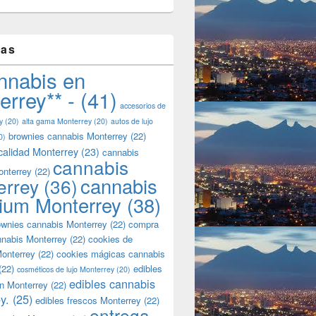
tas
nnabis en
errey** -
(41)
accesorios de
y
(20)
alta gama Monterrey
(20)
autos de lujo
brownies cannabis Monterrey
(22)
0)
calidad Monterrey
(23)
cannabis
cannabis
onterrey
(22)
cannabis
errey
(36)
ium Monterrey
(38)
wnies cannabis Monterrey
(22)
compra
nnabis Monterrey
(22)
cookies de
onterrey
(22)
cookies mágicas cannabis
(22)
edibles
cosméticos de lujo Monterrey
(20)
edibles cannabis
n Monterrey
(22)
y.
(25)
edibles frescos Monterrey
(22)
entrega