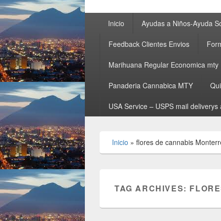
Primary
Inicio
Ayudas a Niños-Ayuda So
menu
Feedback Clientes Envios
Form
Marihuana Regular Economica mty
Panaderia Cannabica MTY
Qu
USA Service – USPS mail deliverys 
Inicio
»
flores de cannabis Monterr
TAG ARCHIVES:
FLORE