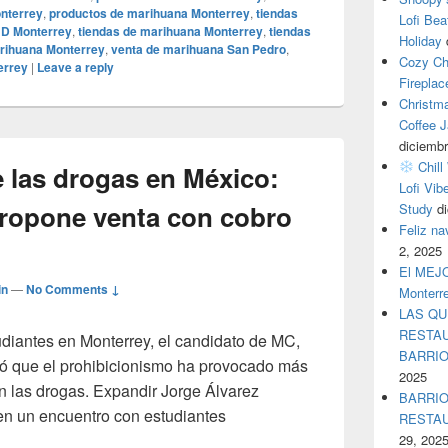
nterrey
,
productos de marihuana Monterrey
,
tiendas
Lofi Bea
BD Monterrey
,
tiendas de marihuana Monterrey
,
tiendas
Holiday
rihuana Monterrey
,
venta de marihuana San Pedro
,
Cozy Ch
errey
|
Leave a reply
Fireplac
Christm
Coffee J
diciembr
Chill
 las drogas en México:
Lofi Vib
ropone venta con cobro
Study
d
Feliz n
2, 2025
El MEJOR
in
—
No Comments ↓
Monterr
LAS QU
RESTAU
diantes en Monterrey, el candidato de MC,
BARRI
ó que el prohibicionismo ha provocado más
2025
n las drogas. Expandir Jorge Álvarez
BARRIO
en un encuentro con estudiantes
RESTA
ión de las drogas en México: Álvarez Máynez propone venta co
29, 202