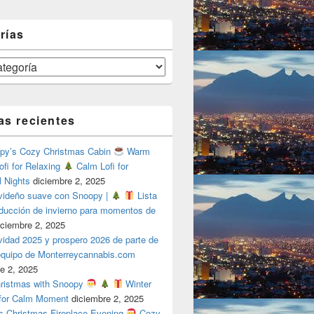
rías
as recientes
y’s Cozy Christmas Cabin
Warm
ofi for Relaxing
Calm Lofi for
l Nights
diciembre 2, 2025
videño suave con Snoopy |
Lista
oducción de invierno para momentos de
iciembre 2, 2025
vidad 2025 y prospero 2026 de parte de
 equipo de Monterreycannabis.com
e 2, 2025
ristmas with Snoopy
Winter
 for Calm Moment
diciembre 2, 2025
s Christmas Fireplace Evening
Cozy