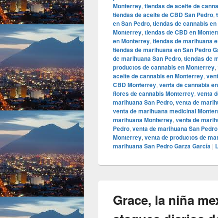
Monterrey
,
tiendas de aceite de cann
tiendas de aceite de CBD San Pedro
,
en San Pedro
,
tiendas de cannabis en
Monterrey
,
tiendas de CBD en Monter
en Monterrey
,
tiendas de marihuana 
tiendas de marihuana en San Pedro G
de marihuana San Pedro
,
tiendas de 
productos de cannabis en Monterrey
,
aceite de cannabis en Monterrey
,
ven
CBD Monterrey
,
venta de cannabis e
flores de cannabis Monterrey
,
venta d
marihuana San Pedro
,
venta de marih
venta de marihuana medicinal Monter
marihuana Monterrey
,
venta de marih
Pedro
,
venta de marihuana San Pedro
Monterrey
,
venta de productos de ma
marihuana San Pedro Garza García
|
L
Grace, la niña me