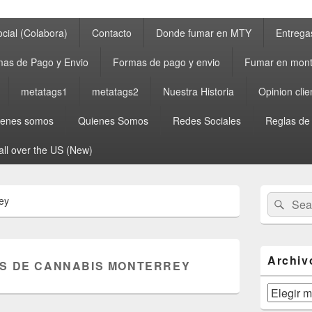
cial (Colabora)
Contacto
Donde fumar en MTY
Entrega
as de Pago y Envio
Formas de pago y envio
Fumar en mont
metatags1
metatags2
Nuestra Historia
Opinion clie
ienes somos
Quienes Somos
Redes Sociales
Reglas de
all over the US (New)
Primary
Search
Sear
ey
Sidebar
for:
Widget
Area
Archiv
S DE CANNABIS MONTERREY
Archivos