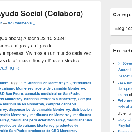
yuda Social (Colabora)
Catego
in
—
No Comments ↓
Categorías
(Colabora) A fecha 22-10-2024:
ados amigos y amigas de
Entrad
 empresas. Vivimos en un mundo cada vez
s dolor, mas niños y niñas en Mexico,
Snoop
Ayudas a Niños-Ayuda Social (Colabora)
reading
→
Winter L
Peacefu
Jazz na
milde
|
Tagged
**Cannabis en Monterrey** -
,
*Productos
de cáñamo Monterrey
,
aceite de cannabis Monterrey
,
de repr
CBD San Pedro
,
cannabis medicinal en San Pedro
,
calma
d
is Monterrey
,
cannabis recreativo Monterrey
,
Compra
Feliz na
e marihuana en Monterrey
,
comprar cannabis
todo el
rrey
,
dispensarios de cannabis Monterrey
,
distribución
diciembr
annabis Monterrey
,
marihuana en Monterrey
,
marihuana
Cozy Ch
errey
,
marihuana para dolor Monterrey
,
marihuana San
productos de cáñamo Monterrey
,
productos de
Playlist
nabis San Pedro
,
productos de CBD Monterrey
,
Snoopy’