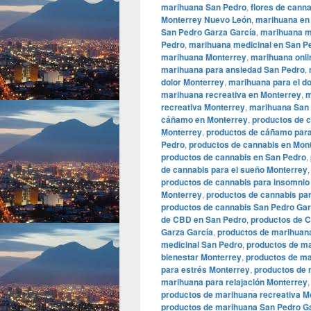
marihuana San Pedro
,
flores de cann
Monterrey Nuevo León
,
marihuana en
San Pedro Garza García
,
marihuana m
Pedro
,
marihuana medicinal en San P
marihuana Monterrey
,
marihuana onli
marihuana para ansiedad San Pedro
,
dolor Monterrey
,
marihuana para el d
marihuana recreativa en Monterrey
,
m
recreativa Monterrey
,
marihuana San 
cáñamo en Monterrey
,
productos de 
Monterrey
,
productos de cáñamo para
Pedro
,
productos de cannabis en Mon
productos de cannabis en San Pedro
,
de cannabis para el sueño Monterrey
productos de cannabis para insomnio
Monterrey
,
productos de cannabis pa
productos de cannabis San Pedro Gar
de CBD en San Pedro
,
productos de 
Garza García
,
productos de marihuan
medicinal San Pedro
,
productos de m
bienestar Monterrey
,
productos de ma
para estrés Monterrey
,
productos de 
marihuana para relajación Monterrey
productos de marihuana recreativa M
productos de marihuana San Pedro G