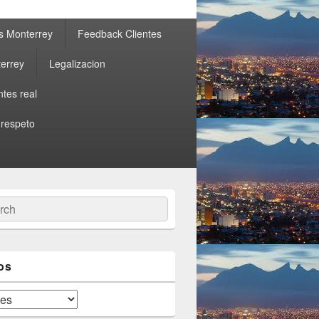
s Monterrey
Feedback Clientes
errey
Legalizacion
ntes real
 respeto
ch
os