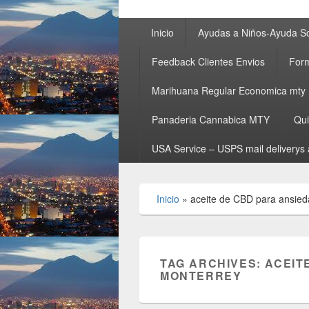
Primary
Inicio
Ayudas a Niños-Ayuda So
menu
Feedback Clientes Envios
Form
Marihuana Regular Economica mty
Panaderia Cannabica MTY
Qu
USA Service – USPS mail deliverys 
Inicio
»
aceite de CBD para ansie
TAG ARCHIVES:
ACEIT
MONTERREY