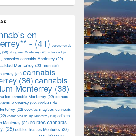
tas
nnabis en
errey** -
(41)
accesorios de
y
(20)
alta gama Monterrey
(20)
autos de lujo
brownies cannabis Monterrey
(22)
0)
calidad Monterrey
(23)
cannabis
cannabis
onterrey
(22)
cannabis
errey
(36)
ium Monterrey
(38)
wnies cannabis Monterrey
(22)
compra
nnabis Monterrey
(22)
cookies de
onterrey
(22)
cookies mágicas cannabis
(22)
edibles
cosméticos de lujo Monterrey
(20)
edibles cannabis
n Monterrey
(22)
y.
(25)
edibles frescos Monterrey
(22)
entrega