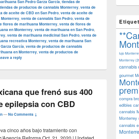
marihuana San Pedro Garza García
,
tiendas de
tiendas de productos de cannabis Monterrey
,
venta de
ta de aceite de CBD en San Pedro
,
venta de aceite de
n Monterrey
,
venta de cannabis San Pedro
,
venta de
Etique
e flores de marihuana Monterrey
,
venta de flores de
uana en Monterrey
,
venta de marihuana en San Pedro
,
**Ca
rey
,
venta de marihuana medicinal San Pedro
,
venta de
Mont
uana recreativa Monterrey
,
venta de marihuana San
 Garza García
,
venta de productos de cannabis
rihuana en Monterrey
,
venta de productos de
lujo Monterre
eave a reply
Monterrey
(2
cannabis 
gourmet M
Mont
prem
xicana que frenó sus 400
compra bro
de epilepsia con CBD
edibles ca
cannabis M
in
—
No Comments ↓
Monterrey
cannabis e
eva cinco años bajo tratamiento con
Monterre
z/Agencia Reforma Oct. 21, 2020 | Updated