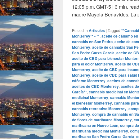
12:05 p.m. GMT-5 | 3 min. read
madre Mayela Benavides. La
Posted in
Articulos
|
Tagged
**Cannabi
Monterrey** - **
,
aceite de cáñamo en
cannabis en San Pedro
,
aceite de can
Monterrey
,
aceite de cannabis San Pe
San Pedro Garza García
,
aceite de C
aceite de CBD para bienestar Monter
para el dolor Monterrey
,
aceite de CB
Monterrey
,
aceite de CBD para insom
Monterrey
,
aceite de CBD para salud
cáñamo Monterrey
,
aceites de canna
aceites de CBD Monterrey
,
aceites d
García**
,
cannabis medicinal en Mont
medicinal Monterrey
,
cannabis Monte
el bienestar Monterrey
,
cannabis para
cannabis recreativo Monterrey
,
compr
Monterrey
,
compra de cannabis en Sa
de flores de marihuana Monterrey
,
co
marihuana en Nuevo León
,
compra de
marihuana medicinal Monterrey
,
comp
marihuana San Pedro Garza García
,
c