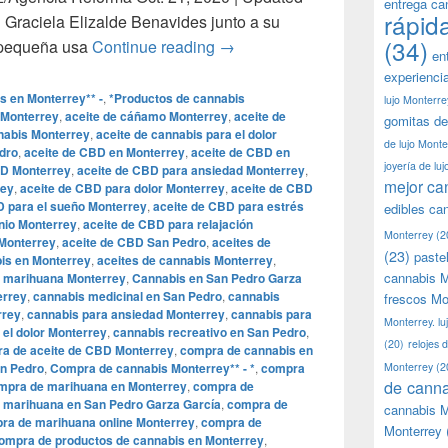
entrega ca
rápid
 Graciela Elizalde Benavides junto a su
(34)
Grace, la niña mexicana que fre
 pequeña usa
Continue reading
→
en
experienci
s en Monterrey** -
,
*Productos de cannabis
lujo Monterre
 Monterrey
,
aceite de cáñamo Monterrey
,
aceite de
gomitas de
nabis Monterrey
,
aceite de cannabis para el dolor
de lujo Monte
dro
,
aceite de CBD en Monterrey
,
aceite de CBD en
joyería de lu
BD Monterrey
,
aceite de CBD para ansiedad Monterrey
,
mejor ca
rey
,
aceite de CBD para dolor Monterrey
,
aceite de CBD
D para el sueño Monterrey
,
aceite de CBD para estrés
edibles ca
nio Monterrey
,
aceite de CBD para relajación
Monterrey
(2
 Monterrey
,
aceite de CBD San Pedro
,
aceites de
(23)
paste
bis en Monterrey
,
aceites de cannabis Monterrey
,
cannabis M
e marihuana Monterrey
,
Cannabis en San Pedro Garza
errey
,
cannabis medicinal en San Pedro
,
cannabis
frescos Mo
rrey
,
cannabis para ansiedad Monterrey
,
cannabis para
Monterrey. lu
 el dolor Monterrey
,
cannabis recreativo en San Pedro
,
(20)
relojes 
a de aceite de CBD Monterrey
,
compra de cannabis en
n Pedro
,
Compra de cannabis Monterrey** - *
,
compra
Monterrey
(2
de canna
mpra de marihuana en Monterrey
,
compra de
 marihuana en San Pedro Garza García
,
compra de
cannabis M
ra de marihuana online Monterrey
,
compra de
Monterrey
ompra de productos de cannabis en Monterrey
,