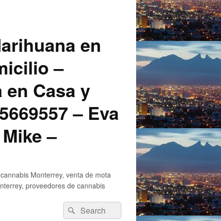
arihuana en
icilio –
a en Casa y
5669557 – Eva
 Mike –
 cannabis Monterrey, venta de mota
nterrey, proveedores de cannabis
Search
Search
for: