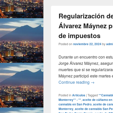
Regularización de
Álvarez Máynez p
de impuestos
Posted on
noviembre 22, 2024
by
adm
Durante un encuentro con estu
Jorge Álvarez Máynez, asegur
muertes que si se regularizara
Máynez participó este martes 
Regularizac
Continue reading
→
Posted in
Articulos
|
Tagged
**Cannabi
Monterrey** - **
,
aceite de cáñamo en
cannabis en San Pedro
,
aceite de can
Monterrey
,
aceite de cannabis San Pe