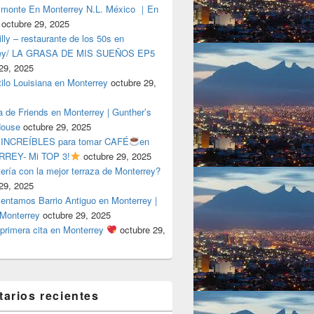
lmonte En Monterrey N.L. México ｜En
octubre 29, 2025
ly – restaurante de los 50s en
rey/ LA GRASA DE MIS SUEÑOS EP5
29, 2025
tilo Louisiana en Monterrey
octubre 29,
a de Friends en Monterrey | Gunther’s
House
octubre 29, 2025
 INCREÍBLES para tomar CAFÉ
en
REY- Mi TOP 3!
octubre 29, 2025
tería con la mejor terraza de Monterrey?
29, 2025
entamos Barrio Antiguo en Monterrey |
 Monterrey
octubre 29, 2025
primera cita en Monterrey
octubre 29,
arios recientes