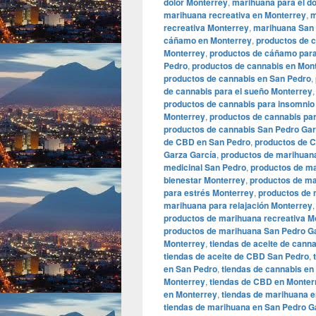
dolor Monterrey
,
marihuana para el d
marihuana recreativa en Monterrey
,
m
recreativa Monterrey
,
marihuana San 
cáñamo en Monterrey
,
productos de 
Monterrey
,
productos de cáñamo para
Pedro
,
productos de cannabis en Mon
productos de cannabis en San Pedro
,
de cannabis para el sueño Monterrey
productos de cannabis para insomnio
Monterrey
,
productos de cannabis pa
productos de cannabis San Pedro Gar
de CBD en San Pedro
,
productos de 
Garza García
,
productos de marihuan
medicinal San Pedro
,
productos de m
bienestar Monterrey
,
productos de ma
para estrés Monterrey
,
productos de 
marihuana para relajación Monterrey
productos de marihuana recreativa M
productos de marihuana San Pedro G
Monterrey
,
tiendas de aceite de cann
tiendas de aceite de CBD San Pedro
,
en San Pedro
,
tiendas de cannabis en
Monterrey
,
tiendas de CBD en Monter
en Monterrey
,
tiendas de marihuana 
tiendas de marihuana en San Pedro G