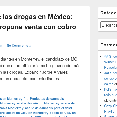
Catego
 las drogas en México:
Categorías
ropone venta con cobro
Entrad
in
—
No Comments ↓
Snoop
diantes en Monterrey, el candidato de MC,
Winter L
ó que el prohibicionismo ha provocado más
Peacefu
n las drogas. Expandir Jorge Álvarez
Jazz na
en un encuentro con estudiantes
de repr
calma
d
ión de las drogas en México: Álvarez Máynez propone venta co
Feliz na
todo el
s en Monterrey** -
,
*Productos de cannabis
diciembr
 Monterrey
,
aceite de cáñamo Monterrey
,
aceite de
Cozy Ch
nabis Monterrey
,
aceite de cannabis para el dolor
Playlist
dro
,
aceite de CBD en Monterrey
,
aceite de CBD en
Snoopy’