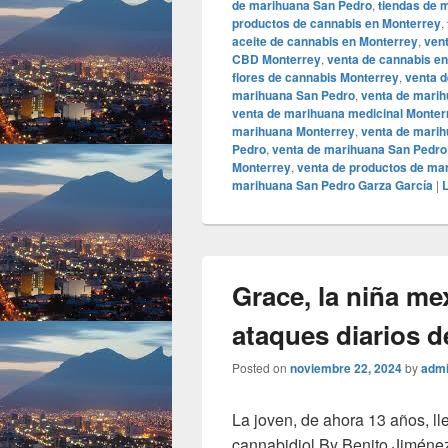
de marihuana San Pedro
,
tiendas de 
productos de cannabis en Monterrey
,
aceite de cannabis en Monterrey
,
ven
CBD Monterrey
,
venta de cannabis e
flores de cannabis Monterrey
,
venta d
marihuana San Pedro
,
venta de marih
venta de marihuana medicinal Monter
marihuana Monterrey
,
venta de marih
Pedro
,
venta de marihuana San Pedro
Monterrey
,
venta de productos de ma
marihuana San Pedro Garza García
|
L
Grace, la niña me
ataques diarios 
Posted on
noviembre 22, 2024
by
adm
La joven, de ahora 13 años, ll
cannabidiol By Benito Jiméne