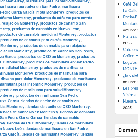
olor Monterrey
,
marihuana para insomnio Monterrey
,
Café Be
arihuana recreativa en San Pedro
,
marihuana
La Calle
Pedro Garza García
,
mota Monterrey
,
productos de
Rock&Bil
cáñamo Monterrey
,
productos de cáñamo para estrés
 relajación Monterrey
,
productos de cáñamo San
Monter
terrey
,
productos de cannabis en Nuevo León
,
octubre 
productos de cannabis medicinal Monterrey
,
productos
Pollo es
,
productos de cannabis para estrés Monterrey
,
2025
 Monterrey
,
productos de cannabis para relajación
Cafeterí
ra salud Monterrey
,
productos de cannabis San Pedro
,
Coffee 
za García
,
productos de CBD en Monterrey
,
productos
CBD Monterrey
,
productos de marihuana en San Pedro
Lugares
a medicinal Monterrey
,
productos de marihuana
MONTER
arihuana Monterrey
,
productos de marihuana para
¿la cafe
rihuana para dolor Monterrey
,
productos de marihuana
octubre 
marihuana para insomnio Monterrey
,
productos de
Les pres
,
productos de marihuana para salud Monterrey
,
Viajar a
onterrey
,
productos de marihuana San Pedro
,
arza García
,
tiendas de aceite de cannabis en
Nuestra 
abis Monterrey
,
tiendas de aceite de CBD Monterrey
,
2025
tiendas de cannabis en Monterrey
,
tiendas de cannabis
 San Pedro Garza García
,
tiendas de cannabis
rey
,
tiendas de CBD Monterrey
,
tiendas de marihuana
en Nuevo León
,
tiendas de marihuana en San Pedro
,
Coment
arza García
,
tiendas de marihuana Monterrey
,
tiendas