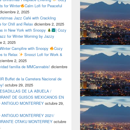
ts for Winter
Calm Lofi for Peaceful
diciembre 2, 2025
ristmas Jazz Café with Crackling
e for Chill and Relax
diciembre 2, 2025
as in New York with Snoopy
| Cozy
azz for Winter Morning by Jazzy
e 2, 2025
 Winter Campfire with Snoopy
Cozy
es to Relax
Snoozi Lofi for Work &
iciembre 2, 2025
avidad familia de MMCannabis!
diciembre
 Buffet de la Carretera Nacional de
ey!
octubre 29, 2025
ESADILLAS DE LA ABUELA /
RANT DE GUISOS MEXICANOS EN
O ANTIGUO MONTERREY
octubre 29,
 ANTIGUO MONTERREY 2021/
URANTE OTAKU MONTERREY
octubre
5