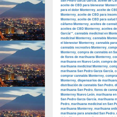
San Pedro Garza García
,
aceite de C
aceite de CBD para bienestar Monter
para el dolor Monterrey
,
aceite de CB
Monterrey
,
aceite de CBD para insom
Monterrey
,
aceite de CBD para salud
cáñamo Monterrey
,
aceites de canna
aceites de CBD Monterrey
,
aceites d
García**
,
cannabis medicinal en Mont
medicinal Monterrey
,
cannabis Monte
el bienestar Monterrey
,
cannabis para
cannabis recreativo Monterrey
,
compr
Monterrey
,
compra de cannabis en Sa
de flores de marihuana Monterrey
,
co
marihuana en Nuevo León
,
compra de
marihuana medicinal Monterrey
,
comp
marihuana San Pedro Garza García
,
c
comprar cannabis Monterrey
,
compra
Monterrey
,
dispensarios de marihuan
distribución de cannabis San Pedro
,
d
marihuana San Pedro
,
flores de cann
Monterrey Nuevo León
,
marihuana en
San Pedro Garza García
,
marihuana m
Pedro
,
marihuana medicinal en San P
marihuana Monterrey
,
marihuana onli
marihuana para ansiedad San Pedro
,