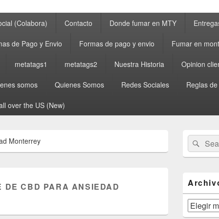
cial (Colabora)
Contacto
Donde fumar en MTY
Entrega
as de Pago y Envio
Formas de pago y envio
Fumar en mont
metatags1
metatags2
Nuestra Historia
Opinion clie
ienes somos
Quienes Somos
Redes Sociales
Reglas de
all over the US (New)
Primary
Search
Sear
dad Monterrey
Sidebar
for:
Widget
Area
Archiv
E DE CBD PARA ANSIEDAD
Archivos