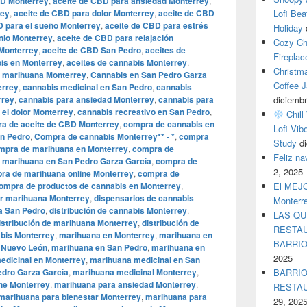
BD Monterrey
,
aceite de CBD para ansiedad Monterrey
,
rey
,
aceite de CBD para dolor Monterrey
,
aceite de CBD
Lofi Bea
D para el sueño Monterrey
,
aceite de CBD para estrés
Holiday
nio Monterrey
,
aceite de CBD para relajación
Cozy Ch
 Monterrey
,
aceite de CBD San Pedro
,
aceites de
Fireplac
bis en Monterrey
,
aceites de cannabis Monterrey
,
Christm
e marihuana Monterrey
,
Cannabis en San Pedro Garza
Coffee J
errey
,
cannabis medicinal en San Pedro
,
cannabis
rrey
,
cannabis para ansiedad Monterrey
,
cannabis para
diciembr
 el dolor Monterrey
,
cannabis recreativo en San Pedro
,
Chill
a de aceite de CBD Monterrey
,
compra de cannabis en
Lofi Vib
n Pedro
,
Compra de cannabis Monterrey** - *
,
compra
Study
d
mpra de marihuana en Monterrey
,
compra de
Feliz n
 marihuana en San Pedro Garza García
,
compra de
2, 2025
ra de marihuana online Monterrey
,
compra de
ompra de productos de cannabis en Monterrey
,
El MEJOR
r marihuana Monterrey
,
dispensarios de cannabis
Monterr
a San Pedro
,
distribución de cannabis Monterrey
,
LAS QU
istribución de marihuana Monterrey
,
distribución de
RESTAU
abis Monterrey
,
marihuana en Monterrey
,
marihuana en
BARRI
 Nuevo León
,
marihuana en San Pedro
,
marihuana en
2025
edicinal en Monterrey
,
marihuana medicinal en San
edro Garza García
,
marihuana medicinal Monterrey
,
BARRIO
ne Monterrey
,
marihuana para ansiedad Monterrey
,
RESTA
marihuana para bienestar Monterrey
,
marihuana para
29, 202