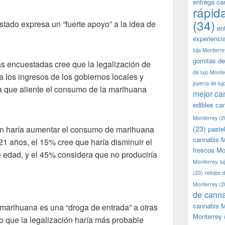
entrega ca
rápid
(34)
stado expresa un “fuerte apoyo” a la idea de
en
experienci
lujo Monterre
gomitas de
s encuestadas cree que la legalización de
de lujo Monte
ra los ingresos de los gobiernos locales y
joyería de lu
a que aliente el consumo de la marihuana
mejor ca
edibles ca
Monterrey
(2
(23)
ión haría aumentar el consumo de marihuana
paste
cannabis M
21 años, el 15% cree que haría disminuir el
frescos Mo
 edad, y el 45% considera que no produciría
Monterrey. lu
(20)
relojes 
Monterrey
(2
de canna
cannabis M
 marihuana es una “droga de entrada” a otras
Monterrey
jo que la legalización haría más probable