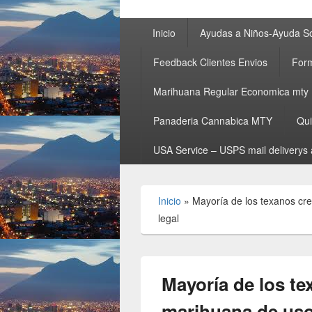
Primary
Inicio
Ayudas a Niños-Ayuda So
menu
Feedback Clientes Envios
Form
Marihuana Regular Economica mty
Panaderia Cannabica MTY
Qu
USA Service – USPS mail deliverys 
Inicio
»
Mayoría de los texanos cr
legal
Mayoría de los te
marihuana de uso