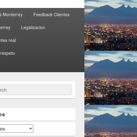
s Monterrey
Feedback Clientes
errey
Legalizacion
ntes real
 respeto
ch
os