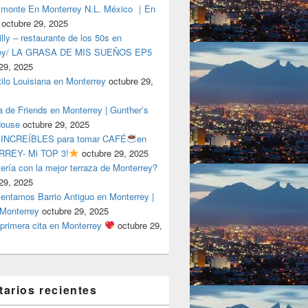
lmonte En Monterrey N.L. México ｜En
octubre 29, 2025
ly – restaurante de los 50s en
rey/ LA GRASA DE MIS SUEÑOS EP5
29, 2025
tilo Louisiana en Monterrey
octubre 29,
a de Friends en Monterrey | Gunther’s
House
octubre 29, 2025
 INCREÍBLES para tomar CAFÉ
en
REY- Mi TOP 3!
octubre 29, 2025
tería con la mejor terraza de Monterrey?
29, 2025
entamos Barrio Antiguo en Monterrey |
 Monterrey
octubre 29, 2025
primera cita en Monterrey
octubre 29,
arios recientes