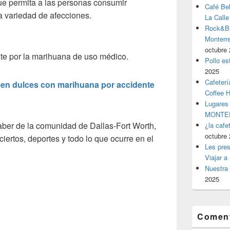
ue permita a las personas consumir
Café Be
 variedad de afecciones.
La Calle
Rock&Bil
Monter
octubre 
te por la marihuana de uso médico.
Pollo es
2025
Cafeterí
en dulces con marihuana por accidente
Coffee 
Lugares
MONTER
saber de la comunidad de Dallas-Fort Worth,
¿la cafe
octubre 
iertos, deportes y todo lo que ocurre en el
Les pres
Viajar a
Nuestra 
2025
Coment