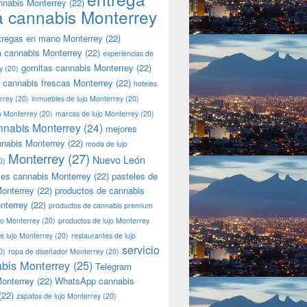
nnabis Monterrey
(22)
a cannabis Monterrey
tregas en mano Monterrey
(22)
a cannabis Monterrey
(22)
experiencias de
gomitas cannabis Monterrey
(22)
y
(20)
 cannabis frescas Monterrey
(22)
hoteles
rrey
(20)
inmuebles de lujo Monterrey
(20)
jo Monterrey
(20)
marcas de lujo Monterrey
(20)
nnabis Monterrey
(24)
mejores
nnabis Monterrey
(22)
moda de lujo
Monterrey
(27)
Nuevo León
0)
les cannabis Monterrey
(22)
pasteles de
onterrey
(22)
productos de cannabis
nterrey
(22)
productos de cannabis premium
jo Monterrey
(20)
productos de lujo Monterrey
de lujo Monterrey
(20)
restaurantes de lujo
servicio
0)
ropa de diseñador Monterrey
(20)
bis Monterrey
(25)
Telegram
onterrey
(22)
WhatsApp cannabis
(22)
zapatos de lujo Monterrey
(20)