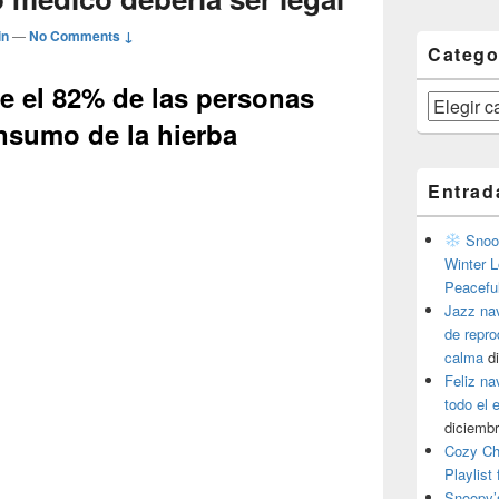
in
—
No Comments ↓
Catego
e el 82% de las personas
Categorías
onsumo de la hierba
Entrad
Snoop
Winter L
Peacefu
Jazz na
de repr
calma
d
Feliz na
todo el
diciembr
Cozy Ch
Playlist
Snoopy’