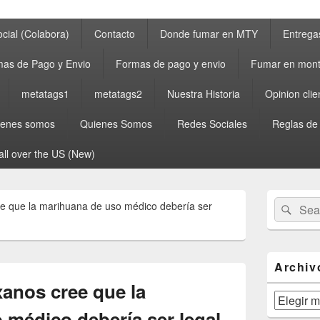
cial (Colabora)
Contacto
Donde fumar en MTY
Entrega
as de Pago y Envio
Formas de pago y envio
Fumar en mont
metatags1
metatags2
Nuestra Historia
Opinion clie
ienes somos
Quienes Somos
Redes Sociales
Reglas de
all over the US (New)
Primary
Search
Sear
ee que la marihuana de uso médico debería ser
Sidebar
for:
Widget
Area
Archiv
xanos cree que la
Archivos
 médico debería ser legal