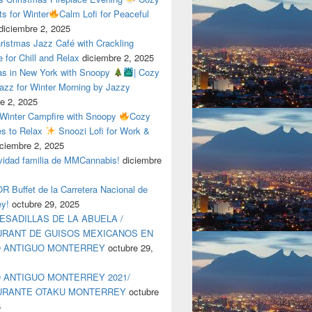
ts for Winter
Calm Lofi for Peaceful
diciembre 2, 2025
ristmas Jazz Café with Crackling
e for Chill and Relax
diciembre 2, 2025
as in New York with Snoopy
| Cozy
azz for Winter Morning by Jazzy
e 2, 2025
 Winter Campfire with Snoopy
Cozy
es to Relax
Snoozi Lofi for Work &
iciembre 2, 2025
avidad familia de MMCannabis!
diciembre
 Buffet de la Carretera Nacional de
ey!
octubre 29, 2025
ESADILLAS DE LA ABUELA /
RANT DE GUISOS MEXICANOS EN
O ANTIGUO MONTERREY
octubre 29,
 ANTIGUO MONTERREY 2021/
URANTE OTAKU MONTERREY
octubre
5