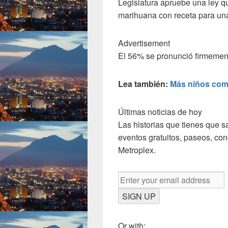
Legislatura apruebe una ley q
marihuana con receta para una
Advertisement
El 56% se pronunció firmemen
Lea también:
Más niños com
Últimas noticias de hoy
Las historias que tienes que 
eventos gratuitos, paseos, conc
Metroplex.
SIGN UP
Or with: