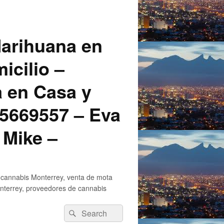
arihuana en
icilio –
a en Casa y
5669557 – Eva
 Mike –
 cannabis Monterrey, venta de mota
nterrey, proveedores de cannabis
Search
Search
for: