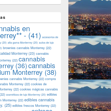
tas
nnabis en
errey** -
(41)
accesorios de
y
(20)
alta gama Monterrey
(20)
autos de lujo
brownies cannabis Monterrey
(22)
0)
calidad Monterrey
(23)
cannabis
cannabis
onterrey
(22)
cannabis
errey
(36)
ium Monterrey
(38)
wnies cannabis Monterrey
(22)
compra
nnabis Monterrey
(22)
cookies de
onterrey
(22)
cookies mágicas cannabis
(22)
edibles
cosméticos de lujo Monterrey
(20)
edibles cannabis
n Monterrey
(22)
y.
(25)
edibles frescos Monterrey
(22)
entrega