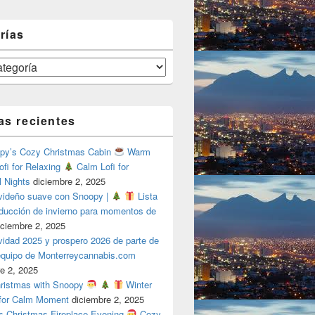
rías
as recientes
y’s Cozy Christmas Cabin
Warm
ofi for Relaxing
Calm Lofi for
l Nights
diciembre 2, 2025
videño suave con Snoopy |
Lista
oducción de invierno para momentos de
iciembre 2, 2025
vidad 2025 y prospero 2026 de parte de
 equipo de Monterreycannabis.com
e 2, 2025
ristmas with Snoopy
Winter
 for Calm Moment
diciembre 2, 2025
s Christmas Fireplace Evening
Cozy