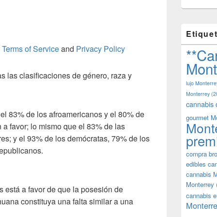
Etique
r
Terms of Service
and
Privacy Policy
**Ca
Mont
as las clasificaciones de género, raza y
lujo Monterre
Monterrey
(2
cannabis 
, el 83% de los afroamericanos y el 80% de
gourmet M
Mont
 a favor; lo mismo que el 83% de las
prem
es; y el 93% de los demócratas, 79% de los
epublicanos.
compra bro
edibles ca
cannabis M
Monterrey
 está a favor de que la posesión de
cannabis e
ana constituya una falta similar a una
Monterre