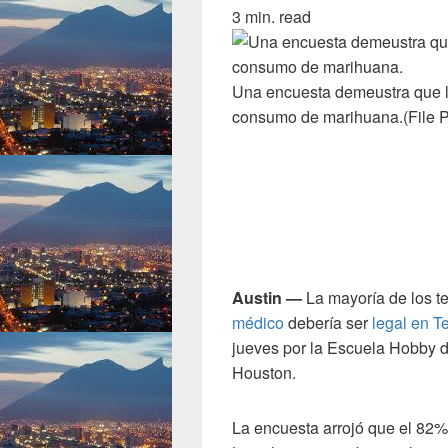
3 min. read
Una encuesta demeustra que l
consumo de marihuana.
(File 
Austin —
La mayoría de los t
médico
debería ser
legal en T
jueves por la Escuela Hobby d
Houston.
La encuesta arrojó que el 82% 