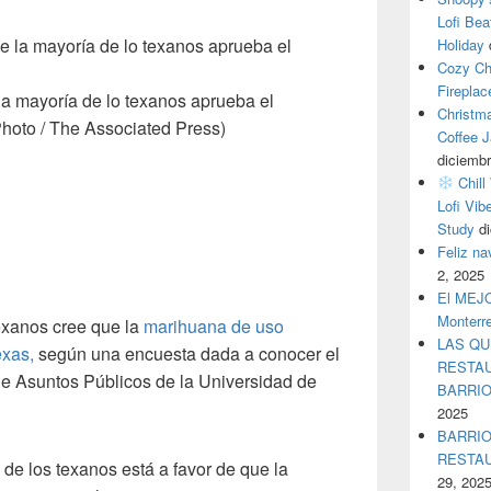
Lofi Bea
Holiday
Cozy Ch
Fireplac
a mayoría de lo texanos aprueba el
Christm
Photo / The Associated Press)
Coffee J
diciembr
Chill
Lofi Vib
Study
d
Feliz n
2, 2025
El MEJOR
Monterr
exanos cree que la
marihuana de uso
LAS QU
exas,
según una encuesta dada a conocer el
RESTAU
e Asuntos Públicos de la Universidad de
BARRI
2025
BARRIO
RESTA
de los texanos está a favor de que la
29, 202