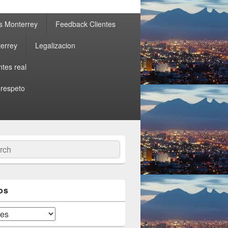
s Monterrey
Feedback Clientes
errey
Legalizacion
ntes real
 respeto
ch
os