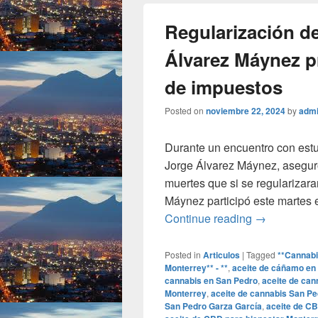
Regularización de
Álvarez Máynez p
de impuestos
Posted on
noviembre 22, 2024
by
adm
Durante un encuentro con estu
Jorge Álvarez Máynez, asegur
muertes que si se regularizara
Máynez participó este martes 
Regularizac
Continue reading
→
Posted in
Articulos
|
Tagged
**Cannabi
Monterrey** - **
,
aceite de cáñamo en
cannabis en San Pedro
,
aceite de can
Monterrey
,
aceite de cannabis San Pe
San Pedro Garza García
,
aceite de C