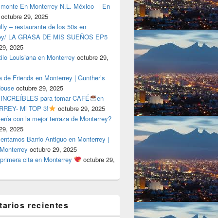
lmonte En Monterrey N.L. México ｜En
octubre 29, 2025
ly – restaurante de los 50s en
rey/ LA GRASA DE MIS SUEÑOS EP5
29, 2025
tilo Louisiana en Monterrey
octubre 29,
a de Friends en Monterrey | Gunther’s
House
octubre 29, 2025
 INCREÍBLES para tomar CAFÉ
en
REY- Mi TOP 3!
octubre 29, 2025
tería con la mejor terraza de Monterrey?
29, 2025
entamos Barrio Antiguo en Monterrey |
 Monterrey
octubre 29, 2025
primera cita en Monterrey
octubre 29,
arios recientes