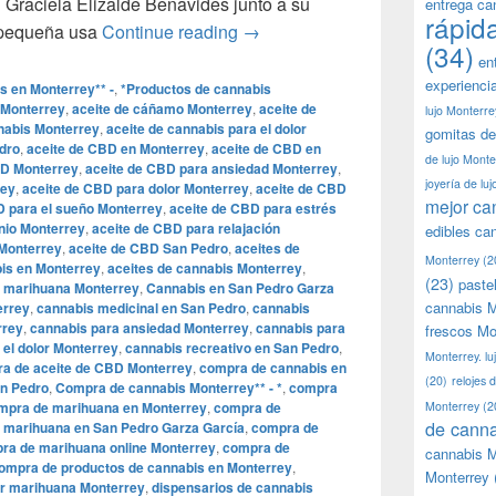
 Graciela Elizalde Benavides junto a su
entrega ca
rápid
Grace, la niña mexicana que fre
 pequeña usa
Continue reading
→
(34)
en
experienci
s en Monterrey** -
,
*Productos de cannabis
 Monterrey
,
aceite de cáñamo Monterrey
,
aceite de
lujo Monterre
nabis Monterrey
,
aceite de cannabis para el dolor
gomitas de
dro
,
aceite de CBD en Monterrey
,
aceite de CBD en
de lujo Monte
BD Monterrey
,
aceite de CBD para ansiedad Monterrey
,
joyería de lu
rey
,
aceite de CBD para dolor Monterrey
,
aceite de CBD
mejor ca
D para el sueño Monterrey
,
aceite de CBD para estrés
nio Monterrey
,
aceite de CBD para relajación
edibles ca
 Monterrey
,
aceite de CBD San Pedro
,
aceites de
Monterrey
(2
bis en Monterrey
,
aceites de cannabis Monterrey
,
(23)
paste
e marihuana Monterrey
,
Cannabis en San Pedro Garza
cannabis M
errey
,
cannabis medicinal en San Pedro
,
cannabis
rrey
,
cannabis para ansiedad Monterrey
,
cannabis para
frescos Mo
 el dolor Monterrey
,
cannabis recreativo en San Pedro
,
Monterrey. lu
a de aceite de CBD Monterrey
,
compra de cannabis en
(20)
relojes 
n Pedro
,
Compra de cannabis Monterrey** - *
,
compra
mpra de marihuana en Monterrey
,
compra de
Monterrey
(2
de canna
 marihuana en San Pedro Garza García
,
compra de
ra de marihuana online Monterrey
,
compra de
cannabis M
ompra de productos de cannabis en Monterrey
,
Monterrey
r marihuana Monterrey
,
dispensarios de cannabis