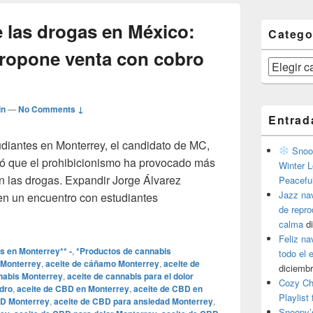
 las drogas en México:
Catego
ropone venta con cobro
Categorías
in
—
No Comments ↓
Entrad
diantes en Monterrey, el candidato de MC,
Snoop
ó que el prohibicionismo ha provocado más
Winter L
n las drogas. Expandir Jorge Álvarez
Peacefu
Jazz na
en un encuentro con estudiantes
de repr
ión de las drogas en México: Álvarez Máynez propone venta co
calma
d
Feliz na
s en Monterrey** -
,
*Productos de cannabis
todo el
 Monterrey
,
aceite de cáñamo Monterrey
,
aceite de
diciembr
nabis Monterrey
,
aceite de cannabis para el dolor
Cozy Ch
dro
,
aceite de CBD en Monterrey
,
aceite de CBD en
Playlist
BD Monterrey
,
aceite de CBD para ansiedad Monterrey
,
Snoopy’