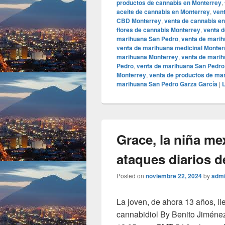
productos de cannabis en Monterrey
,
aceite de cannabis en Monterrey
,
ven
CBD Monterrey
,
venta de cannabis e
flores de cannabis Monterrey
,
venta d
marihuana San Pedro
,
venta de marih
venta de marihuana medicinal Monter
marihuana Monterrey
,
venta de marih
Pedro
,
venta de marihuana San Pedro
Monterrey
,
venta de productos de ma
marihuana San Pedro Garza García
|
L
Grace, la niña me
ataques diarios 
Posted on
noviembre 22, 2024
by
adm
La joven, de ahora 13 años, ll
cannabidiol By Benito Jiméne