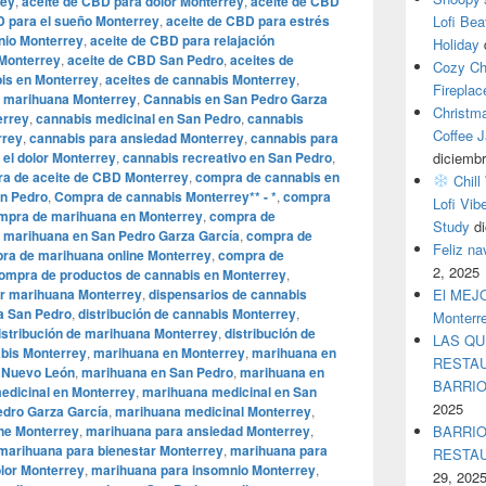
rey
,
aceite de CBD para dolor Monterrey
,
aceite de CBD
D para el sueño Monterrey
,
aceite de CBD para estrés
Lofi Bea
nio Monterrey
,
aceite de CBD para relajación
Holiday
 Monterrey
,
aceite de CBD San Pedro
,
aceites de
Cozy Ch
bis en Monterrey
,
aceites de cannabis Monterrey
,
Fireplac
e marihuana Monterrey
,
Cannabis en San Pedro Garza
Christm
errey
,
cannabis medicinal en San Pedro
,
cannabis
Coffee J
rrey
,
cannabis para ansiedad Monterrey
,
cannabis para
 el dolor Monterrey
,
cannabis recreativo en San Pedro
,
diciembr
a de aceite de CBD Monterrey
,
compra de cannabis en
Chill
n Pedro
,
Compra de cannabis Monterrey** - *
,
compra
Lofi Vib
mpra de marihuana en Monterrey
,
compra de
Study
d
 marihuana en San Pedro Garza García
,
compra de
Feliz n
ra de marihuana online Monterrey
,
compra de
2, 2025
ompra de productos de cannabis en Monterrey
,
r marihuana Monterrey
,
dispensarios de cannabis
El MEJOR
a San Pedro
,
distribución de cannabis Monterrey
,
Monterr
istribución de marihuana Monterrey
,
distribución de
LAS QU
abis Monterrey
,
marihuana en Monterrey
,
marihuana en
RESTAU
 Nuevo León
,
marihuana en San Pedro
,
marihuana en
BARRI
edicinal en Monterrey
,
marihuana medicinal en San
2025
edro Garza García
,
marihuana medicinal Monterrey
,
ne Monterrey
,
marihuana para ansiedad Monterrey
,
BARRIO
marihuana para bienestar Monterrey
,
marihuana para
RESTA
olor Monterrey
,
marihuana para insomnio Monterrey
,
29, 202