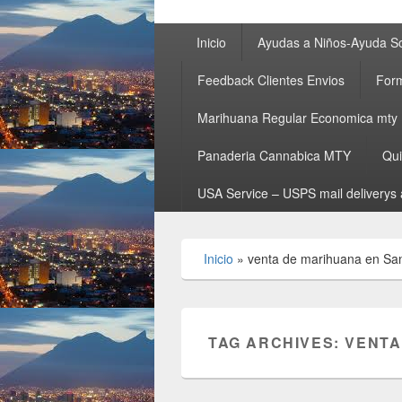
Primary
Inicio
Ayudas a Niños-Ayuda So
menu
Feedback Clientes Envios
Form
Marihuana Regular Economica mty
Panaderia Cannabica MTY
Qu
USA Service – USPS mail deliverys 
Inicio
»
venta de marihuana en Sa
TAG ARCHIVES:
VENTA