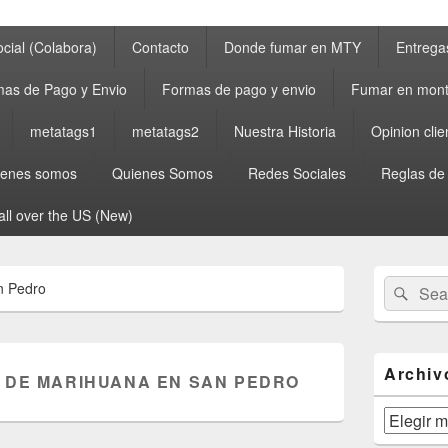
cial (Colabora)
Contacto
Donde fumar en MTY
Entrega
as de Pago y Envio
Formas de pago y envio
Fumar en mont
metatags1
metatags2
Nuestra Historia
Opinion clie
ienes somos
Quienes Somos
Redes Sociales
Reglas de
all over the US (New)
Primary
Search
Sear
n Pedro
Sidebar
for:
Widget
Area
Archiv
 DE MARIHUANA EN SAN PEDRO
Archivos