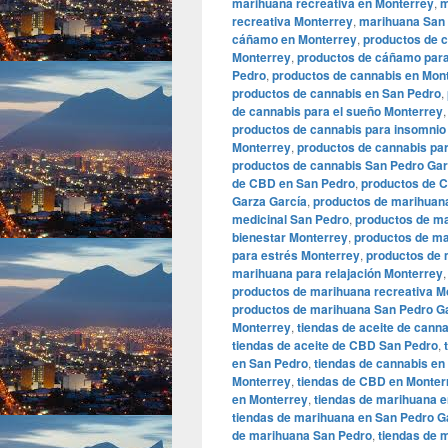
marihuana recreativa en Monterrey
,
m
recreativa Monterrey
,
marihuana San 
cáñamo en Monterrey
,
productos de 
Monterrey
,
productos de cáñamo para
Pedro
,
productos de cannabis en Mon
productos de cannabis en San Pedro
,
de cannabis para el sueño Monterrey
productos de cannabis para insomnio
Monterrey
,
productos de cannabis pa
productos de cannabis San Pedro Gar
de CBD en San Pedro
,
productos de 
Garza García
,
productos de marihuan
medicinal San Pedro
,
productos de m
bienestar Monterrey
,
productos de ma
para estrés Monterrey
,
productos de 
marihuana para relajación Monterrey
productos de marihuana recreativa M
productos de marihuana San Pedro G
Monterrey
,
tiendas de aceite de cann
tiendas de aceite de CBD San Pedro
,
en San Pedro
,
tiendas de cannabis en
Monterrey
,
tiendas de CBD en Monter
en Monterrey
,
tiendas de marihuana 
tiendas de marihuana en San Pedro G
de marihuana San Pedro
,
tiendas de 