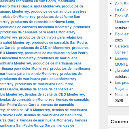
arihuana recreativa en San Pedro
,
marihuana
Café Be
Pedro Garza García
,
mota Monterrey
,
productos de
La Calle
cáñamo Monterrey
,
productos de cáñamo para estrés
Rock&Bil
 relajación Monterrey
,
productos de cáñamo San
terrey
,
productos de cannabis en Nuevo León
,
Monter
productos de cannabis medicinal Monterrey
,
productos
octubre 
,
productos de cannabis para estrés Monterrey
,
Pollo es
 Monterrey
,
productos de cannabis para relajación
2025
ra salud Monterrey
,
productos de cannabis San Pedro
,
Cafeterí
za García
,
productos de CBD en Monterrey
,
productos
Coffee 
CBD Monterrey
,
productos de marihuana en San Pedro
a medicinal Monterrey
,
productos de marihuana
Lugares
arihuana Monterrey
,
productos de marihuana para
MONTER
rihuana para dolor Monterrey
,
productos de marihuana
¿la cafe
marihuana para insomnio Monterrey
,
productos de
octubre 
,
productos de marihuana para salud Monterrey
,
Les pres
onterrey
,
productos de marihuana San Pedro
,
Viajar a
arza García
,
tiendas de aceite de cannabis en
abis Monterrey
,
tiendas de aceite de CBD Monterrey
,
Nuestra 
tiendas de cannabis en Monterrey
,
tiendas de cannabis
2025
 San Pedro Garza García
,
tiendas de cannabis
rey
,
tiendas de CBD Monterrey
,
tiendas de marihuana
en Nuevo León
,
tiendas de marihuana en San Pedro
,
arza García
,
tiendas de marihuana Monterrey
,
tiendas
Coment
marihuana San Pedro Garza García
,
tiendas de