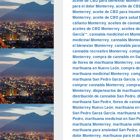
aceite de CBD para bienestar Monter
para el dolor Monterrey
,
aceite de CB
Monterrey
,
aceite de CBD para insom
Monterrey
,
aceite de CBD para salud
cáñamo Monterrey
,
aceites de canna
aceites de CBD Monterrey
,
aceites d
García**
,
cannabis medicinal en Mont
medicinal Monterrey
,
cannabis Monte
el bienestar Monterrey
,
cannabis para
cannabis recreativo Monterrey
,
compr
Monterrey
,
compra de cannabis en Sa
de flores de marihuana Monterrey
,
co
marihuana en Nuevo León
,
compra de
marihuana medicinal Monterrey
,
comp
marihuana San Pedro Garza García
,
c
comprar cannabis Monterrey
,
compra
Monterrey
,
dispensarios de marihuan
distribución de cannabis San Pedro
,
d
marihuana San Pedro
,
flores de cann
Monterrey Nuevo León
,
marihuana en
San Pedro Garza García
,
marihuana m
Pedro
,
marihuana medicinal en San P
marihuana Monterrey
,
marihuana onli
marihuana para ansiedad San Pedro
,
dolor Monterrey
,
marihuana para el d