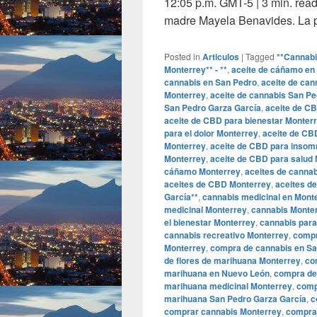
12:05 p.m. GMT-5 | 3 min. read
madre Mayela Benavides. La
Posted in
Articulos
|
Tagged
**Cannabi
Monterrey** - **
,
aceite de cáñamo en
cannabis en San Pedro
,
aceite de can
Monterrey
,
aceite de cannabis San Pe
San Pedro Garza García
,
aceite de C
aceite de CBD para bienestar Monter
para el dolor Monterrey
,
aceite de CB
Monterrey
,
aceite de CBD para insom
Monterrey
,
aceite de CBD para salud
cáñamo Monterrey
,
aceites de canna
aceites de CBD Monterrey
,
aceites d
García**
,
cannabis medicinal en Mont
medicinal Monterrey
,
cannabis Monte
el bienestar Monterrey
,
cannabis para
cannabis recreativo Monterrey
,
compr
Monterrey
,
compra de cannabis en Sa
de flores de marihuana Monterrey
,
co
marihuana en Nuevo León
,
compra de
marihuana medicinal Monterrey
,
comp
marihuana San Pedro Garza García
,
c
comprar cannabis Monterrey
,
compra