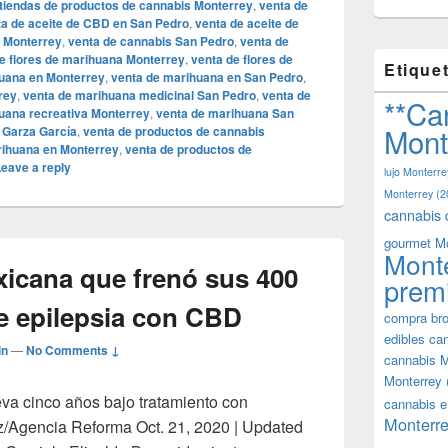
tiendas de productos de cannabis Monterrey
,
venta de
ta de aceite de CBD en San Pedro
,
venta de aceite de
n Monterrey
,
venta de cannabis San Pedro
,
venta de
e flores de marihuana Monterrey
,
venta de flores de
Etique
uana en Monterrey
,
venta de marihuana en San Pedro
,
rey
,
venta de marihuana medicinal San Pedro
,
venta de
**Ca
uana recreativa Monterrey
,
venta de marihuana San
Mont
 Garza García
,
venta de productos de cannabis
rihuana en Monterrey
,
venta de productos de
eave a reply
lujo Monterre
Monterrey
(2
cannabis 
gourmet M
Mont
xicana que frenó sus 400
prem
de epilepsia con CBD
compra bro
edibles ca
in
—
No Comments ↓
cannabis M
Monterrey
eva cinco años bajo tratamiento con
cannabis e
Monterre
z/Agencia Reforma Oct. 21, 2020 | Updated