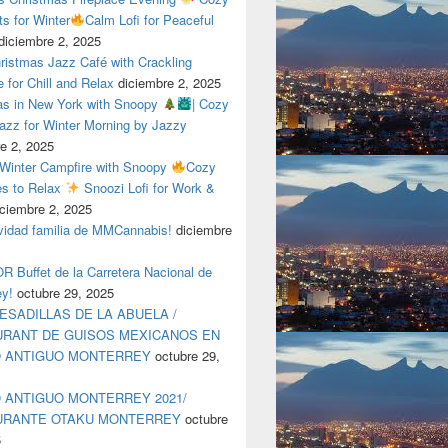
ts for Winter
Calm Lofi for Peaceful
diciembre 2, 2025
ristmas Jazz Café with Crackling
e for Chill and Relax
diciembre 2, 2025
as in New York with Snoopy
| Cozy
azz for Winter Morning by Jazzy
e 2, 2025
 Winter Campfire with Snoopy
Cozy
es to Relax
Snoozi Lofi for Work &
iciembre 2, 2025
avidad familia de MMCannabis!
diciembre
 Buffet de la Carretera Nacional de
ey!
octubre 29, 2025
ESADILLAS DE LA ABUELA /
RANT DE GUISOS MEXICANOS EN
O ANTIGUO MONTERREY
octubre 29,
 ANTIGUO MONTERREY 2021/
URANTE OTAKU MONTERREY
octubre
5