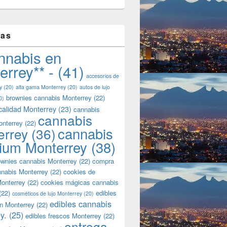
tas
nnabis en
errey** -
(41)
accesorios de
y
(20)
alta gama Monterrey
(20)
autos de lujo
brownies cannabis Monterrey
(22)
0)
calidad Monterrey
(23)
cannabis
cannabis
onterrey
(22)
cannabis
errey
(36)
ium Monterrey
(38)
wnies cannabis Monterrey
(22)
compra
nnabis Monterrey
(22)
cookies de
onterrey
(22)
cookies mágicas cannabis
(22)
edibles
cosméticos de lujo Monterrey
(20)
edibles cannabis
n Monterrey
(22)
y.
(25)
edibles frescos Monterrey
(22)
entrega