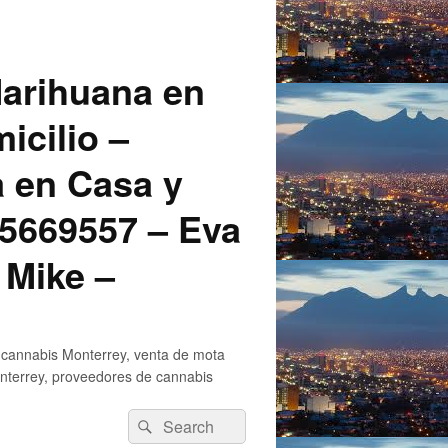
arihuana en
icilio –
a en Casa y
5669557 – Eva
 Mike –
 cannabis Monterrey, venta de mota
nterrey, proveedores de cannabis
Search
Search
for: