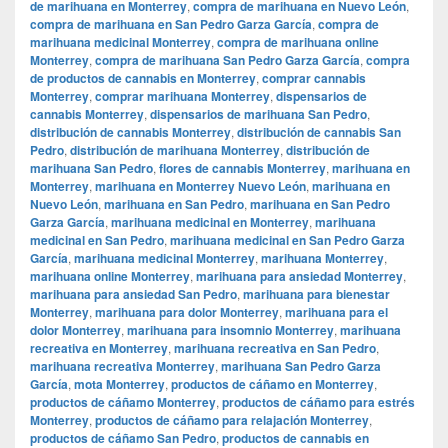
de marihuana en Monterrey
,
compra de marihuana en Nuevo León
,
compra de marihuana en San Pedro Garza García
,
compra de
marihuana medicinal Monterrey
,
compra de marihuana online
Monterrey
,
compra de marihuana San Pedro Garza García
,
compra
de productos de cannabis en Monterrey
,
comprar cannabis
Monterrey
,
comprar marihuana Monterrey
,
dispensarios de
cannabis Monterrey
,
dispensarios de marihuana San Pedro
,
distribución de cannabis Monterrey
,
distribución de cannabis San
Pedro
,
distribución de marihuana Monterrey
,
distribución de
marihuana San Pedro
,
flores de cannabis Monterrey
,
marihuana en
Monterrey
,
marihuana en Monterrey Nuevo León
,
marihuana en
Nuevo León
,
marihuana en San Pedro
,
marihuana en San Pedro
Garza García
,
marihuana medicinal en Monterrey
,
marihuana
medicinal en San Pedro
,
marihuana medicinal en San Pedro Garza
García
,
marihuana medicinal Monterrey
,
marihuana Monterrey
,
marihuana online Monterrey
,
marihuana para ansiedad Monterrey
,
marihuana para ansiedad San Pedro
,
marihuana para bienestar
Monterrey
,
marihuana para dolor Monterrey
,
marihuana para el
dolor Monterrey
,
marihuana para insomnio Monterrey
,
marihuana
recreativa en Monterrey
,
marihuana recreativa en San Pedro
,
marihuana recreativa Monterrey
,
marihuana San Pedro Garza
García
,
mota Monterrey
,
productos de cáñamo en Monterrey
,
productos de cáñamo Monterrey
,
productos de cáñamo para estrés
Monterrey
,
productos de cáñamo para relajación Monterrey
,
productos de cáñamo San Pedro
,
productos de cannabis en