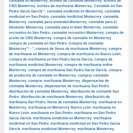
cannabis en Monterrey
,
aceites de cannabis Monterrey
,
aceites de
CBD Monterrey
,
aceites de marihuana Monterrey
,
Cannabis en San
Pedro Garza García**
,
cannabis medicinal en Monterrey
,
cannabis
medicinal en San Pedro
,
cannabis medicinal Monterrey
,
cannabis
Monterrey
,
cannabis para ansiedad Monterrey
,
cannabis para el
bienestar Monterrey
,
cannabis para el dolor Monterrey
,
cannabis
recreativo en San Pedro
,
cannabis recreativo Monterrey
,
compra de
aceite de CBD Monterrey
,
compra de cannabis en Monterrey
,
compra de cannabis en San Pedro
,
Compra de cannabis
Monterrey** - *
,
compra de flores de marihuana Monterrey
,
compra
de marihuana en Monterrey
,
compra de marihuana en Nuevo León
,
compra de marihuana en San Pedro Garza García
,
compra de
marihuana medicinal Monterrey
,
compra de marihuana online
Monterrey
,
compra de marihuana San Pedro Garza García
,
compra
de productos de cannabis en Monterrey
,
comprar cannabis
Monterrey
,
comprar marihuana Monterrey
,
dispensarios de
cannabis Monterrey
,
dispensarios de marihuana San Pedro
,
distribución de cannabis Monterrey
,
distribución de cannabis San
Pedro
,
distribución de marihuana Monterrey
,
distribución de
marihuana San Pedro
,
flores de cannabis Monterrey
,
marihuana en
Monterrey
,
marihuana en Monterrey Nuevo León
,
marihuana en
Nuevo León
,
marihuana en San Pedro
,
marihuana en San Pedro
Garza García
,
marihuana medicinal en Monterrey
,
marihuana
medicinal en San Pedro
,
marihuana medicinal en San Pedro Garza
García
,
marihuana medicinal Monterrey
,
marihuana Monterrey
,