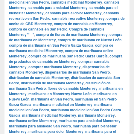
medicinal en San Pedro
,
cannabis medicinal Monterrey
,
cannabis
Monterrey
,
cannabis para ansiedad Monterrey
,
cannabis para el
bienestar Monterrey
,
cannabis para el dolor Monterrey
,
cannabis
recreativo en San Pedro
,
cannabis recreativo Monterrey
,
compra de
aceite de CBD Monterrey
,
compra de cannabis en Monterrey
,
compra de cannabis en San Pedro
,
Compra de cannabis
Monterrey** - *
,
compra de flores de marihuana Monterrey
,
compra
de marihuana en Monterrey
,
compra de marihuana en Nuevo León
,
compra de marihuana en San Pedro Garza García
,
compra de
marihuana medicinal Monterrey
,
compra de marihuana online
Monterrey
,
compra de marihuana San Pedro Garza García
,
compra
de productos de cannabis en Monterrey
,
comprar cannabis
Monterrey
,
comprar marihuana Monterrey
,
dispensarios de
cannabis Monterrey
,
dispensarios de marihuana San Pedro
,
distribución de cannabis Monterrey
,
distribución de cannabis San
Pedro
,
distribución de marihuana Monterrey
,
distribución de
marihuana San Pedro
,
flores de cannabis Monterrey
,
marihuana en
Monterrey
,
marihuana en Monterrey Nuevo León
,
marihuana en
Nuevo León
,
marihuana en San Pedro
,
marihuana en San Pedro
Garza García
,
marihuana medicinal en Monterrey
,
marihuana
medicinal en San Pedro
,
marihuana medicinal en San Pedro Garza
García
,
marihuana medicinal Monterrey
,
marihuana Monterrey
,
marihuana online Monterrey
,
marihuana para ansiedad Monterrey
,
marihuana para ansiedad San Pedro
,
marihuana para bienestar
Monterrey
,
marihuana para dolor Monterrey
,
marihuana para el