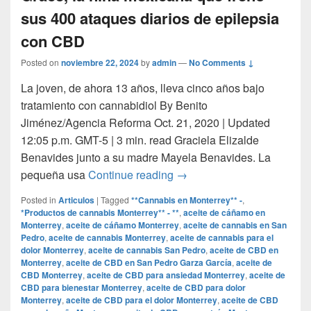
sus 400 ataques diarios de epilepsia
con CBD
Posted on
noviembre 22, 2024
by
admin
—
No Comments ↓
La joven, de ahora 13 años, lleva cinco años bajo
tratamiento con cannabidiol By Benito
Jiménez/Agencia Reforma Oct. 21, 2020 | Updated
12:05 p.m. GMT-5 | 3 min. read Graciela Elizalde
Benavides junto a su madre Mayela Benavides. La
Grace, la niña mexicana qu
pequeña usa
Continue reading
→
Posted in
Articulos
|
Tagged
**Cannabis en Monterrey** -
,
*Productos de cannabis Monterrey** - **
,
aceite de cáñamo en
Monterrey
,
aceite de cáñamo Monterrey
,
aceite de cannabis en San
Pedro
,
aceite de cannabis Monterrey
,
aceite de cannabis para el
dolor Monterrey
,
aceite de cannabis San Pedro
,
aceite de CBD en
Monterrey
,
aceite de CBD en San Pedro Garza García
,
aceite de
CBD Monterrey
,
aceite de CBD para ansiedad Monterrey
,
aceite de
CBD para bienestar Monterrey
,
aceite de CBD para dolor
Monterrey
,
aceite de CBD para el dolor Monterrey
,
aceite de CBD