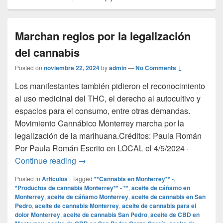
Marchan regios por la legalización
del cannabis
Posted on
noviembre 22, 2024
by
admin
—
No Comments ↓
Los manifestantes también pidieron el reconocimiento
al uso medicinal del THC, el derecho al autocultivo y
espacios para el consumo, entre otras demandas.
Movimiento Cannábico Monterrey marcha por la
legalización de la marihuana.Créditos: Paula Román
Por Paula Román Escrito en LOCAL el 4/5/2024 ·
Marchan regios por la legalización del c
Continue reading
→
Posted in
Articulos
|
Tagged
**Cannabis en Monterrey** -
,
*Productos de cannabis Monterrey** - **
,
aceite de cáñamo en
Monterrey
,
aceite de cáñamo Monterrey
,
aceite de cannabis en San
Pedro
,
aceite de cannabis Monterrey
,
aceite de cannabis para el
dolor Monterrey
,
aceite de cannabis San Pedro
,
aceite de CBD en