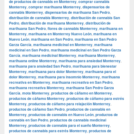
de productos de cannabis en Monterrey
,
comprar cannabis
Monterrey
,
comprar marihuana Monterrey
,
dispensarios de
cannabis Monterrey
,
dispensarios de marihuana San Pedro
,
distribución de cannabis Monterrey
,
distribución de cannabis San
Pedro
,
distribución de marihuana Monterrey
,
distribución de
marihuana San Pedro
,
flores de cannabis Monterrey
,
marihuana en
Monterrey
,
marihuana en Monterrey Nuevo León
,
marihuana en
Nuevo León
,
marihuana en San Pedro
,
marihuana en San Pedro
Garza García
,
marihuana medicinal en Monterrey
,
marihuana
medicinal en San Pedro
,
marihuana medicinal en San Pedro Garza
García
,
marihuana medicinal Monterrey
,
marihuana Monterrey
,
marihuana online Monterrey
,
marihuana para ansiedad Monterrey
,
marihuana para ansiedad San Pedro
,
marihuana para bienestar
Monterrey
,
marihuana para dolor Monterrey
,
marihuana para el
dolor Monterrey
,
marihuana para insomnio Monterrey
,
marihuana
recreativa en Monterrey
,
marihuana recreativa en San Pedro
,
marihuana recreativa Monterrey
,
marihuana San Pedro Garza
García
,
mota Monterrey
,
productos de cáñamo en Monterrey
,
productos de cáñamo Monterrey
,
productos de cáñamo para estrés
Monterrey
,
productos de cáñamo para relajación Monterrey
,
productos de cáñamo San Pedro
,
productos de cannabis en
Monterrey
,
productos de cannabis en Nuevo León
,
productos de
cannabis en San Pedro
,
productos de cannabis medicinal
Monterrey
,
productos de cannabis para el sueño Monterrey
,
productos de cannabis para estrés Monterrey
,
productos de