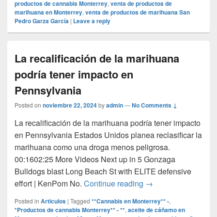
productos de cannabis Monterrey
,
venta de productos de
marihuana en Monterrey
,
venta de productos de marihuana San
Pedro Garza García
|
Leave a reply
La recalificación de la marihuana
podría tener impacto en
Pennsylvania
Posted on
noviembre 22, 2024
by
admin
—
No Comments ↓
La recalificación de la marihuana podría tener impacto
en Pennsylvania Estados Unidos planea reclasificar la
marihuana como una droga menos peligrosa.
00:1602:25 More Videos Next up in 5 Gonzaga
Bulldogs blast Long Beach St with ELITE defensive
La recalificación de
effort | KenPom No.
Continue reading
→
Posted in
Articulos
|
Tagged
**Cannabis en Monterrey** -
,
*Productos de cannabis Monterrey** - **
,
aceite de cáñamo en