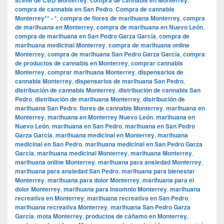
compra de cannabis en San Pedro
,
Compra de cannabis
Monterrey** - *
,
compra de flores de marihuana Monterrey
,
compra
de marihuana en Monterrey
,
compra de marihuana en Nuevo León
,
compra de marihuana en San Pedro Garza García
,
compra de
marihuana medicinal Monterrey
,
compra de marihuana online
Monterrey
,
compra de marihuana San Pedro Garza García
,
compra
de productos de cannabis en Monterrey
,
comprar cannabis
Monterrey
,
comprar marihuana Monterrey
,
dispensarios de
cannabis Monterrey
,
dispensarios de marihuana San Pedro
,
distribución de cannabis Monterrey
,
distribución de cannabis San
Pedro
,
distribución de marihuana Monterrey
,
distribución de
marihuana San Pedro
,
flores de cannabis Monterrey
,
marihuana en
Monterrey
,
marihuana en Monterrey Nuevo León
,
marihuana en
Nuevo León
,
marihuana en San Pedro
,
marihuana en San Pedro
Garza García
,
marihuana medicinal en Monterrey
,
marihuana
medicinal en San Pedro
,
marihuana medicinal en San Pedro Garza
García
,
marihuana medicinal Monterrey
,
marihuana Monterrey
,
marihuana online Monterrey
,
marihuana para ansiedad Monterrey
,
marihuana para ansiedad San Pedro
,
marihuana para bienestar
Monterrey
,
marihuana para dolor Monterrey
,
marihuana para el
dolor Monterrey
,
marihuana para insomnio Monterrey
,
marihuana
recreativa en Monterrey
,
marihuana recreativa en San Pedro
,
marihuana recreativa Monterrey
,
marihuana San Pedro Garza
García
,
mota Monterrey
,
productos de cáñamo en Monterrey
,