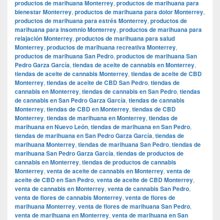
productos de marihuana Monterrey
,
productos de marihuana para
bienestar Monterrey
,
productos de marihuana para dolor Monterrey
,
productos de marihuana para estrés Monterrey
,
productos de
marihuana para insomnio Monterrey
,
productos de marihuana para
relajación Monterrey
,
productos de marihuana para salud
Monterrey
,
productos de marihuana recreativa Monterrey
,
productos de marihuana San Pedro
,
productos de marihuana San
Pedro Garza García
,
tiendas de aceite de cannabis en Monterrey
,
tiendas de aceite de cannabis Monterrey
,
tiendas de aceite de CBD
Monterrey
,
tiendas de aceite de CBD San Pedro
,
tiendas de
cannabis en Monterrey
,
tiendas de cannabis en San Pedro
,
tiendas
de cannabis en San Pedro Garza García
,
tiendas de cannabis
Monterrey
,
tiendas de CBD en Monterrey
,
tiendas de CBD
Monterrey
,
tiendas de marihuana en Monterrey
,
tiendas de
marihuana en Nuevo León
,
tiendas de marihuana en San Pedro
,
tiendas de marihuana en San Pedro Garza García
,
tiendas de
marihuana Monterrey
,
tiendas de marihuana San Pedro
,
tiendas de
marihuana San Pedro Garza García
,
tiendas de productos de
cannabis en Monterrey
,
tiendas de productos de cannabis
Monterrey
,
venta de aceite de cannabis en Monterrey
,
venta de
aceite de CBD en San Pedro
,
venta de aceite de CBD Monterrey
,
venta de cannabis en Monterrey
,
venta de cannabis San Pedro
,
venta de flores de cannabis Monterrey
,
venta de flores de
marihuana Monterrey
,
venta de flores de marihuana San Pedro
,
venta de marihuana en Monterrey
,
venta de marihuana en San