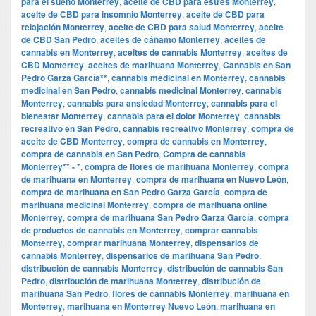
para el sueño Monterrey
,
aceite de CBD para estrés Monterrey
,
aceite de CBD para insomnio Monterrey
,
aceite de CBD para
relajación Monterrey
,
aceite de CBD para salud Monterrey
,
aceite
de CBD San Pedro
,
aceites de cáñamo Monterrey
,
aceites de
cannabis en Monterrey
,
aceites de cannabis Monterrey
,
aceites de
CBD Monterrey
,
aceites de marihuana Monterrey
,
Cannabis en San
Pedro Garza García**
,
cannabis medicinal en Monterrey
,
cannabis
medicinal en San Pedro
,
cannabis medicinal Monterrey
,
cannabis
Monterrey
,
cannabis para ansiedad Monterrey
,
cannabis para el
bienestar Monterrey
,
cannabis para el dolor Monterrey
,
cannabis
recreativo en San Pedro
,
cannabis recreativo Monterrey
,
compra de
aceite de CBD Monterrey
,
compra de cannabis en Monterrey
,
compra de cannabis en San Pedro
,
Compra de cannabis
Monterrey** - *
,
compra de flores de marihuana Monterrey
,
compra
de marihuana en Monterrey
,
compra de marihuana en Nuevo León
,
compra de marihuana en San Pedro Garza García
,
compra de
marihuana medicinal Monterrey
,
compra de marihuana online
Monterrey
,
compra de marihuana San Pedro Garza García
,
compra
de productos de cannabis en Monterrey
,
comprar cannabis
Monterrey
,
comprar marihuana Monterrey
,
dispensarios de
cannabis Monterrey
,
dispensarios de marihuana San Pedro
,
distribución de cannabis Monterrey
,
distribución de cannabis San
Pedro
,
distribución de marihuana Monterrey
,
distribución de
marihuana San Pedro
,
flores de cannabis Monterrey
,
marihuana en
Monterrey
,
marihuana en Monterrey Nuevo León
,
marihuana en