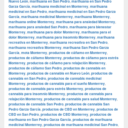
Nuevo León
,
marihuana en San Pedro
,
marihuana en San Pedro
Garza García
,
marihuana medicinal en Monterrey
,
marihuana
medicinal en San Pedro
,
marihuana medicinal en San Pedro Garza
García
,
marihuana medicinal Monterrey
,
marihuana Monterrey
,
marihuana online Monterrey
,
marihuana para ansiedad Monterrey
,
marihuana para ansiedad San Pedro
,
marihuana para bienestar
Monterrey
,
marihuana para dolor Monterrey
,
marihuana para el
dolor Monterrey
,
marihuana para insomnio Monterrey
,
marihuana
recreativa en Monterrey
,
marihuana recreativa en San Pedro
,
marihuana recreativa Monterrey
,
marihuana San Pedro Garza
García
,
mota Monterrey
,
productos de cáñamo en Monterrey
,
productos de cáñamo Monterrey
,
productos de cáñamo para estrés
Monterrey
,
productos de cáñamo para relajación Monterrey
,
productos de cáñamo San Pedro
,
productos de cannabis en
Monterrey
,
productos de cannabis en Nuevo León
,
productos de
cannabis en San Pedro
,
productos de cannabis medicinal
Monterrey
,
productos de cannabis para el sueño Monterrey
,
productos de cannabis para estrés Monterrey
,
productos de
cannabis para insomnio Monterrey
,
productos de cannabis para
relajación Monterrey
,
productos de cannabis para salud Monterrey
,
productos de cannabis San Pedro
,
productos de cannabis San
Pedro Garza García
,
productos de CBD en Monterrey
,
productos de
CBD en San Pedro
,
productos de CBD Monterrey
,
productos de
marihuana en San Pedro Garza García
,
productos de marihuana
medicinal Monterrey
,
productos de marihuana medicinal San Pedro
,