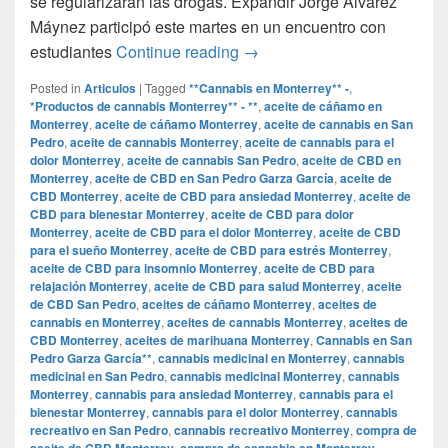
se regularizaran las drogas. Expandir Jorge Álvarez
Máynez participó este martes en un encuentro con
Regularización de las droga
estudiantes
Continue reading
→
Posted in
Articulos
|
Tagged
**Cannabis en Monterrey** -
,
*Productos de cannabis Monterrey** - **
,
aceite de cáñamo en
Monterrey
,
aceite de cáñamo Monterrey
,
aceite de cannabis en San
Pedro
,
aceite de cannabis Monterrey
,
aceite de cannabis para el
dolor Monterrey
,
aceite de cannabis San Pedro
,
aceite de CBD en
Monterrey
,
aceite de CBD en San Pedro Garza García
,
aceite de
CBD Monterrey
,
aceite de CBD para ansiedad Monterrey
,
aceite de
CBD para bienestar Monterrey
,
aceite de CBD para dolor
Monterrey
,
aceite de CBD para el dolor Monterrey
,
aceite de CBD
para el sueño Monterrey
,
aceite de CBD para estrés Monterrey
,
aceite de CBD para insomnio Monterrey
,
aceite de CBD para
relajación Monterrey
,
aceite de CBD para salud Monterrey
,
aceite
de CBD San Pedro
,
aceites de cáñamo Monterrey
,
aceites de
cannabis en Monterrey
,
aceites de cannabis Monterrey
,
aceites de
CBD Monterrey
,
aceites de marihuana Monterrey
,
Cannabis en San
Pedro Garza García**
,
cannabis medicinal en Monterrey
,
cannabis
medicinal en San Pedro
,
cannabis medicinal Monterrey
,
cannabis
Monterrey
,
cannabis para ansiedad Monterrey
,
cannabis para el
bienestar Monterrey
,
cannabis para el dolor Monterrey
,
cannabis
recreativo en San Pedro
,
cannabis recreativo Monterrey
,
compra de
aceite de CBD Monterrey
,
compra de cannabis en Monterrey
,