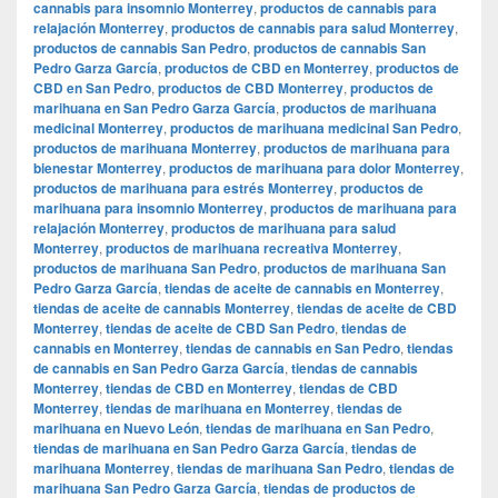
cannabis para insomnio Monterrey
,
productos de cannabis para
relajación Monterrey
,
productos de cannabis para salud Monterrey
,
productos de cannabis San Pedro
,
productos de cannabis San
Pedro Garza García
,
productos de CBD en Monterrey
,
productos de
CBD en San Pedro
,
productos de CBD Monterrey
,
productos de
marihuana en San Pedro Garza García
,
productos de marihuana
medicinal Monterrey
,
productos de marihuana medicinal San Pedro
,
productos de marihuana Monterrey
,
productos de marihuana para
bienestar Monterrey
,
productos de marihuana para dolor Monterrey
,
productos de marihuana para estrés Monterrey
,
productos de
marihuana para insomnio Monterrey
,
productos de marihuana para
relajación Monterrey
,
productos de marihuana para salud
Monterrey
,
productos de marihuana recreativa Monterrey
,
productos de marihuana San Pedro
,
productos de marihuana San
Pedro Garza García
,
tiendas de aceite de cannabis en Monterrey
,
tiendas de aceite de cannabis Monterrey
,
tiendas de aceite de CBD
Monterrey
,
tiendas de aceite de CBD San Pedro
,
tiendas de
cannabis en Monterrey
,
tiendas de cannabis en San Pedro
,
tiendas
de cannabis en San Pedro Garza García
,
tiendas de cannabis
Monterrey
,
tiendas de CBD en Monterrey
,
tiendas de CBD
Monterrey
,
tiendas de marihuana en Monterrey
,
tiendas de
marihuana en Nuevo León
,
tiendas de marihuana en San Pedro
,
tiendas de marihuana en San Pedro Garza García
,
tiendas de
marihuana Monterrey
,
tiendas de marihuana San Pedro
,
tiendas de
marihuana San Pedro Garza García
,
tiendas de productos de