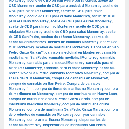
Monterrey
,
aceite de CBD en San Pedro Garza García
,
aceite de
CBD Monterrey
,
aceite de CBD para ansiedad Monterrey
,
aceite de
CBD para bienestar Monterrey
,
aceite de CBD para dolor
Monterrey
,
aceite de CBD para el dolor Monterrey
,
aceite de CBD
para el sueño Monterrey
,
aceite de CBD para estrés Monterrey
,
aceite de CBD para insomnio Monterrey
,
aceite de CBD para
relajación Monterrey
,
aceite de CBD para salud Monterrey
,
aceite
de CBD San Pedro
,
aceites de cáñamo Monterrey
,
aceites de
cannabis en Monterrey
,
aceites de cannabis Monterrey
,
aceites de
CBD Monterrey
,
aceites de marihuana Monterrey
,
Cannabis en San
Pedro Garza García**
,
cannabis medicinal en Monterrey
,
cannabis
medicinal en San Pedro
,
cannabis medicinal Monterrey
,
cannabis
Monterrey
,
cannabis para ansiedad Monterrey
,
cannabis para el
bienestar Monterrey
,
cannabis para el dolor Monterrey
,
cannabis
recreativo en San Pedro
,
cannabis recreativo Monterrey
,
compra de
aceite de CBD Monterrey
,
compra de cannabis en Monterrey
,
compra de cannabis en San Pedro
,
Compra de cannabis
Monterrey** - *
,
compra de flores de marihuana Monterrey
,
compra
de marihuana en Monterrey
,
compra de marihuana en Nuevo León
,
compra de marihuana en San Pedro Garza García
,
compra de
marihuana medicinal Monterrey
,
compra de marihuana online
Monterrey
,
compra de marihuana San Pedro Garza García
,
compra
de productos de cannabis en Monterrey
,
comprar cannabis
Monterrey
,
comprar marihuana Monterrey
,
dispensarios de
cannabis Monterrey
,
dispensarios de marihuana San Pedro
,