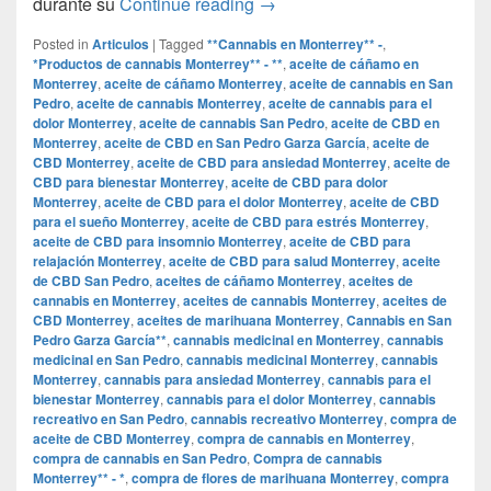
Cervezas, porros y rap: Álva
durante su
Continue reading
→
Posted in
Articulos
|
Tagged
**Cannabis en Monterrey** -
,
*Productos de cannabis Monterrey** - **
,
aceite de cáñamo en
Monterrey
,
aceite de cáñamo Monterrey
,
aceite de cannabis en San
Pedro
,
aceite de cannabis Monterrey
,
aceite de cannabis para el
dolor Monterrey
,
aceite de cannabis San Pedro
,
aceite de CBD en
Monterrey
,
aceite de CBD en San Pedro Garza García
,
aceite de
CBD Monterrey
,
aceite de CBD para ansiedad Monterrey
,
aceite de
CBD para bienestar Monterrey
,
aceite de CBD para dolor
Monterrey
,
aceite de CBD para el dolor Monterrey
,
aceite de CBD
para el sueño Monterrey
,
aceite de CBD para estrés Monterrey
,
aceite de CBD para insomnio Monterrey
,
aceite de CBD para
relajación Monterrey
,
aceite de CBD para salud Monterrey
,
aceite
de CBD San Pedro
,
aceites de cáñamo Monterrey
,
aceites de
cannabis en Monterrey
,
aceites de cannabis Monterrey
,
aceites de
CBD Monterrey
,
aceites de marihuana Monterrey
,
Cannabis en San
Pedro Garza García**
,
cannabis medicinal en Monterrey
,
cannabis
medicinal en San Pedro
,
cannabis medicinal Monterrey
,
cannabis
Monterrey
,
cannabis para ansiedad Monterrey
,
cannabis para el
bienestar Monterrey
,
cannabis para el dolor Monterrey
,
cannabis
recreativo en San Pedro
,
cannabis recreativo Monterrey
,
compra de
aceite de CBD Monterrey
,
compra de cannabis en Monterrey
,
compra de cannabis en San Pedro
,
Compra de cannabis
Monterrey** - *
,
compra de flores de marihuana Monterrey
,
compra