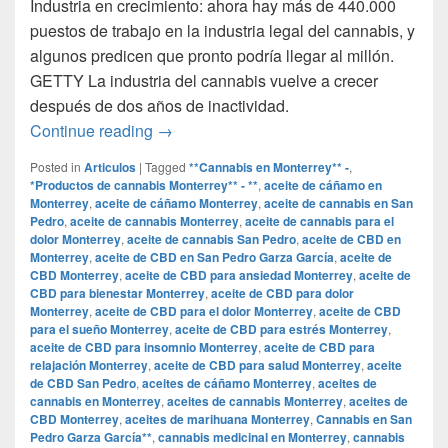
Industria en crecimiento: ahora hay más de 440.000
puestos de trabajo en la industria legal del cannabis, y
algunos predicen que pronto podría llegar al millón.
GETTY La industria del cannabis vuelve a crecer
después de dos años de inactividad.
Por qué la industria del cannabis exper
Continue reading
→
Posted in
Articulos
|
Tagged
**Cannabis en Monterrey** -
,
*Productos de cannabis Monterrey** - **
,
aceite de cáñamo en
Monterrey
,
aceite de cáñamo Monterrey
,
aceite de cannabis en San
Pedro
,
aceite de cannabis Monterrey
,
aceite de cannabis para el
dolor Monterrey
,
aceite de cannabis San Pedro
,
aceite de CBD en
Monterrey
,
aceite de CBD en San Pedro Garza García
,
aceite de
CBD Monterrey
,
aceite de CBD para ansiedad Monterrey
,
aceite de
CBD para bienestar Monterrey
,
aceite de CBD para dolor
Monterrey
,
aceite de CBD para el dolor Monterrey
,
aceite de CBD
para el sueño Monterrey
,
aceite de CBD para estrés Monterrey
,
aceite de CBD para insomnio Monterrey
,
aceite de CBD para
relajación Monterrey
,
aceite de CBD para salud Monterrey
,
aceite
de CBD San Pedro
,
aceites de cáñamo Monterrey
,
aceites de
cannabis en Monterrey
,
aceites de cannabis Monterrey
,
aceites de
CBD Monterrey
,
aceites de marihuana Monterrey
,
Cannabis en San
Pedro Garza García**
,
cannabis medicinal en Monterrey
,
cannabis