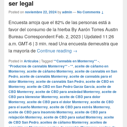
ser legal
Posted on
noviembre 22, 2024
by
admin
—
No Comments ↓
Encuesta arroja que el 82% de las personas está a
favor del consumo de la hierba By Aarón Torres Austin
Bureau Correspondent Feb. 2, 2023 | Updated 11:26
a.m. GMT-6 | 3 min. read Una encuesta demeustra que
Mayoría de los texanos cre
la mayoría de
Continue reading
→
Posted in
Articulos
|
Tagged
**Cannabis en Monterrey** -
,
*Productos de cannabis Monterrey** - **
,
aceite de cáñamo en
Monterrey
,
aceite de cáñamo Monterrey
,
aceite de cannabis en San
Pedro
,
aceite de cannabis Monterrey
,
aceite de cannabis para el
dolor Monterrey
,
aceite de cannabis San Pedro
,
aceite de CBD en
Monterrey
,
aceite de CBD en San Pedro Garza García
,
aceite de
CBD Monterrey
,
aceite de CBD para ansiedad Monterrey
,
aceite de
CBD para bienestar Monterrey
,
aceite de CBD para dolor
Monterrey
,
aceite de CBD para el dolor Monterrey
,
aceite de CBD
para el sueño Monterrey
,
aceite de CBD para estrés Monterrey
,
aceite de CBD para insomnio Monterrey
,
aceite de CBD para
relajación Monterrey
,
aceite de CBD para salud Monterrey
,
aceite
de CBD San Pedro
,
aceites de cáñamo Monterrey
,
aceites de