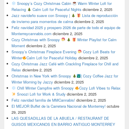
Snoopy’s Cozy Christmas Cabin
Warm Winter Lofi for
Relaxing
Calm Lofi for Peaceful Nights
diciembre 2, 2025
Jazz navideño suave con Snoopy |
Lista de reproducción
de invierno para momentos de calma
diciembre 2, 2025
Feliz navidad 2025 y prospero 2026 de parte de todo el equipo de
Monterreycannabis.com
diciembre 2, 2025
Cozy Christmas with Snoopy
Winter Playlist for Calm
Moment
diciembre 2, 2025
Snoopy’s Christmas Fireplace Evening
Cozy Lofi Beats for
Winter
Calm Lofi for Peaceful Holiday
diciembre 2, 2025
Cozy Christmas Jazz Café with Crackling Fireplace for Chill and
Relax
diciembre 2, 2025
Christmas in New York with Snoopy
| Cozy Coffee Jazz for
Winter Morning by Jazzy
diciembre 2, 2025
Chill Winter Campfire with Snoopy
Cozy Lofi Vibes to Relax
Snoozi Lofi for Work & Study
diciembre 2, 2025
Feliz navidad familia de MMCannabis!
diciembre 2, 2025
El MEJOR Buffet de la Carretera Nacional de Monterrey!
octubre
29, 2025
LAS QUESADILLAS DE LA ABUELA / RESTAURANT DE
GUISOS MEXICANOS EN BARRIO ANTIGUO MONTERREY