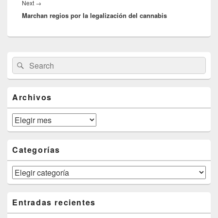
Next
Next
→
Marchan regios por la legalización del cannabis
post:
Primary
Search
Search
Sidebar
for:
Widget
Area
Archivos
Archivos
Categorías
Categorías
Entradas recientes