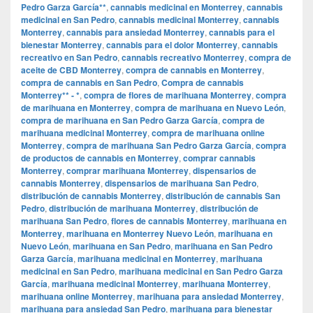
Pedro Garza García**
,
cannabis medicinal en Monterrey
,
cannabis
medicinal en San Pedro
,
cannabis medicinal Monterrey
,
cannabis
Monterrey
,
cannabis para ansiedad Monterrey
,
cannabis para el
bienestar Monterrey
,
cannabis para el dolor Monterrey
,
cannabis
recreativo en San Pedro
,
cannabis recreativo Monterrey
,
compra de
aceite de CBD Monterrey
,
compra de cannabis en Monterrey
,
compra de cannabis en San Pedro
,
Compra de cannabis
Monterrey** - *
,
compra de flores de marihuana Monterrey
,
compra
de marihuana en Monterrey
,
compra de marihuana en Nuevo León
,
compra de marihuana en San Pedro Garza García
,
compra de
marihuana medicinal Monterrey
,
compra de marihuana online
Monterrey
,
compra de marihuana San Pedro Garza García
,
compra
de productos de cannabis en Monterrey
,
comprar cannabis
Monterrey
,
comprar marihuana Monterrey
,
dispensarios de
cannabis Monterrey
,
dispensarios de marihuana San Pedro
,
distribución de cannabis Monterrey
,
distribución de cannabis San
Pedro
,
distribución de marihuana Monterrey
,
distribución de
marihuana San Pedro
,
flores de cannabis Monterrey
,
marihuana en
Monterrey
,
marihuana en Monterrey Nuevo León
,
marihuana en
Nuevo León
,
marihuana en San Pedro
,
marihuana en San Pedro
Garza García
,
marihuana medicinal en Monterrey
,
marihuana
medicinal en San Pedro
,
marihuana medicinal en San Pedro Garza
García
,
marihuana medicinal Monterrey
,
marihuana Monterrey
,
marihuana online Monterrey
,
marihuana para ansiedad Monterrey
,
marihuana para ansiedad San Pedro
,
marihuana para bienestar