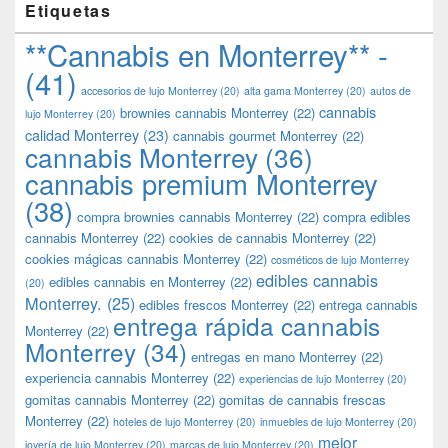
Etiquetas
**Cannabis en Monterrey** -
(41)
accesorios de lujo Monterrey
(20)
alta gama Monterrey
(20)
autos de
cannabis
brownies cannabis Monterrey
(22)
lujo Monterrey
(20)
calidad Monterrey
(23)
cannabis gourmet Monterrey
(22)
cannabis Monterrey
(36)
cannabis premium Monterrey
(38)
compra brownies cannabis Monterrey
(22)
compra edibles
cannabis Monterrey
(22)
cookies de cannabis Monterrey
(22)
cookies mágicas cannabis Monterrey
(22)
cosméticos de lujo Monterrey
edibles cannabis
edibles cannabis en Monterrey
(22)
(20)
Monterrey.
(25)
edibles frescos Monterrey
(22)
entrega cannabis
entrega rápida cannabis
Monterrey
(22)
Monterrey
(34)
entregas en mano Monterrey
(22)
experiencia cannabis Monterrey
(22)
experiencias de lujo Monterrey
(20)
gomitas cannabis Monterrey
(22)
gomitas de cannabis frescas
Monterrey
(22)
hoteles de lujo Monterrey
(20)
inmuebles de lujo Monterrey
(20)
mejor
joyería de lujo Monterrey
(20)
marcas de lujo Monterrey
(20)