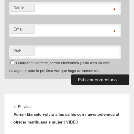
Name
*
Email
*
Web
Guardar mi nombre, correo electrónico y sitio web en este
navegador para la próxima vez que haga un comentario.
Navegación
de
Previous
←
Previous
entradas
Adrián Marcelo volvió a las calles con nueva polémica al
post:
ofrecer marihuana a mujer | VIDEO