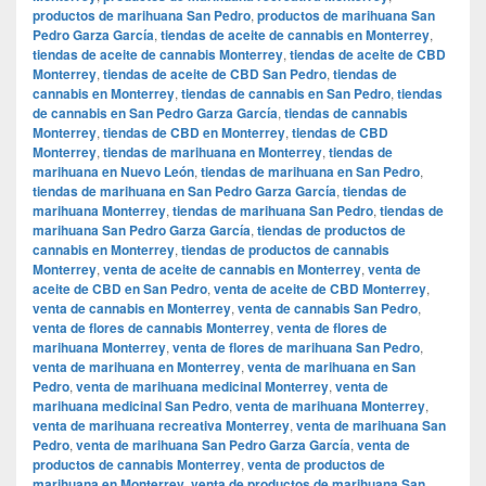
productos de marihuana San Pedro
,
productos de marihuana San
Pedro Garza García
,
tiendas de aceite de cannabis en Monterrey
,
tiendas de aceite de cannabis Monterrey
,
tiendas de aceite de CBD
Monterrey
,
tiendas de aceite de CBD San Pedro
,
tiendas de
cannabis en Monterrey
,
tiendas de cannabis en San Pedro
,
tiendas
de cannabis en San Pedro Garza García
,
tiendas de cannabis
Monterrey
,
tiendas de CBD en Monterrey
,
tiendas de CBD
Monterrey
,
tiendas de marihuana en Monterrey
,
tiendas de
marihuana en Nuevo León
,
tiendas de marihuana en San Pedro
,
tiendas de marihuana en San Pedro Garza García
,
tiendas de
marihuana Monterrey
,
tiendas de marihuana San Pedro
,
tiendas de
marihuana San Pedro Garza García
,
tiendas de productos de
cannabis en Monterrey
,
tiendas de productos de cannabis
Monterrey
,
venta de aceite de cannabis en Monterrey
,
venta de
aceite de CBD en San Pedro
,
venta de aceite de CBD Monterrey
,
venta de cannabis en Monterrey
,
venta de cannabis San Pedro
,
venta de flores de cannabis Monterrey
,
venta de flores de
marihuana Monterrey
,
venta de flores de marihuana San Pedro
,
venta de marihuana en Monterrey
,
venta de marihuana en San
Pedro
,
venta de marihuana medicinal Monterrey
,
venta de
marihuana medicinal San Pedro
,
venta de marihuana Monterrey
,
venta de marihuana recreativa Monterrey
,
venta de marihuana San
Pedro
,
venta de marihuana San Pedro Garza García
,
venta de
productos de cannabis Monterrey
,
venta de productos de
marihuana en Monterrey
,
venta de productos de marihuana San