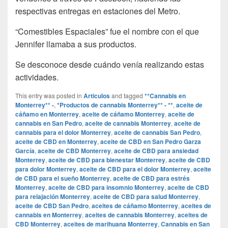
respectivas entregas en estaciones del Metro.
“Comestibles Espaciales” fue el nombre con el que
Jennifer llamaba a sus productos.
Se desconoce desde cuándo venía realizando estas
actividades.
This entry was posted in
Articulos
and tagged
**Cannabis en
Monterrey** -
,
*Productos de cannabis Monterrey** - **
,
aceite de
cáñamo en Monterrey
,
aceite de cáñamo Monterrey
,
aceite de
cannabis en San Pedro
,
aceite de cannabis Monterrey
,
aceite de
cannabis para el dolor Monterrey
,
aceite de cannabis San Pedro
,
aceite de CBD en Monterrey
,
aceite de CBD en San Pedro Garza
García
,
aceite de CBD Monterrey
,
aceite de CBD para ansiedad
Monterrey
,
aceite de CBD para bienestar Monterrey
,
aceite de CBD
para dolor Monterrey
,
aceite de CBD para el dolor Monterrey
,
aceite
de CBD para el sueño Monterrey
,
aceite de CBD para estrés
Monterrey
,
aceite de CBD para insomnio Monterrey
,
aceite de CBD
para relajación Monterrey
,
aceite de CBD para salud Monterrey
,
aceite de CBD San Pedro
,
aceites de cáñamo Monterrey
,
aceites de
cannabis en Monterrey
,
aceites de cannabis Monterrey
,
aceites de
CBD Monterrey
,
aceites de marihuana Monterrey
,
Cannabis en San