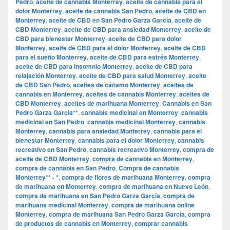
Pedro
,
aceite de cannabis Monterrey
,
aceite de cannabis para el
dolor Monterrey
,
aceite de cannabis San Pedro
,
aceite de CBD en
Monterrey
,
aceite de CBD en San Pedro Garza García
,
aceite de
CBD Monterrey
,
aceite de CBD para ansiedad Monterrey
,
aceite de
CBD para bienestar Monterrey
,
aceite de CBD para dolor
Monterrey
,
aceite de CBD para el dolor Monterrey
,
aceite de CBD
para el sueño Monterrey
,
aceite de CBD para estrés Monterrey
,
aceite de CBD para insomnio Monterrey
,
aceite de CBD para
relajación Monterrey
,
aceite de CBD para salud Monterrey
,
aceite
de CBD San Pedro
,
aceites de cáñamo Monterrey
,
aceites de
cannabis en Monterrey
,
aceites de cannabis Monterrey
,
aceites de
CBD Monterrey
,
aceites de marihuana Monterrey
,
Cannabis en San
Pedro Garza García**
,
cannabis medicinal en Monterrey
,
cannabis
medicinal en San Pedro
,
cannabis medicinal Monterrey
,
cannabis
Monterrey
,
cannabis para ansiedad Monterrey
,
cannabis para el
bienestar Monterrey
,
cannabis para el dolor Monterrey
,
cannabis
recreativo en San Pedro
,
cannabis recreativo Monterrey
,
compra de
aceite de CBD Monterrey
,
compra de cannabis en Monterrey
,
compra de cannabis en San Pedro
,
Compra de cannabis
Monterrey** - *
,
compra de flores de marihuana Monterrey
,
compra
de marihuana en Monterrey
,
compra de marihuana en Nuevo León
,
compra de marihuana en San Pedro Garza García
,
compra de
marihuana medicinal Monterrey
,
compra de marihuana online
Monterrey
,
compra de marihuana San Pedro Garza García
,
compra
de productos de cannabis en Monterrey
,
comprar cannabis