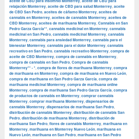
aceite de CBD para insomnio Monterrey
,
aceite de CBD para
relajación Monterrey
,
aceite de CBD para salud Monterrey
,
aceite
de CBD San Pedro
,
aceites de cáñamo Monterrey
,
aceites de
cannabis en Monterrey
,
aceites de cannabis Monterrey
,
aceites de
CBD Monterrey
,
aceites de marihuana Monterrey
,
Cannabis en San
Pedro Garza García**
,
cannabis medicinal en Monterrey
,
cannabis
medicinal en San Pedro
,
cannabis medicinal Monterrey
,
cannabis
Monterrey
,
cannabis para ansiedad Monterrey
,
cannabis para el
bienestar Monterrey
,
cannabis para el dolor Monterrey
,
cannabis
recreativo en San Pedro
,
cannabis recreativo Monterrey
,
compra de
aceite de CBD Monterrey
,
compra de cannabis en Monterrey
,
compra de cannabis en San Pedro
,
Compra de cannabis
Monterrey** - *
,
compra de flores de marihuana Monterrey
,
compra
de marihuana en Monterrey
,
compra de marihuana en Nuevo León
,
compra de marihuana en San Pedro Garza García
,
compra de
marihuana medicinal Monterrey
,
compra de marihuana online
Monterrey
,
compra de marihuana San Pedro Garza García
,
compra
de productos de cannabis en Monterrey
,
comprar cannabis
Monterrey
,
comprar marihuana Monterrey
,
dispensarios de
cannabis Monterrey
,
dispensarios de marihuana San Pedro
,
distribución de cannabis Monterrey
,
distribución de cannabis San
Pedro
,
distribución de marihuana Monterrey
,
distribución de
marihuana San Pedro
,
flores de cannabis Monterrey
,
marihuana en
Monterrey
,
marihuana en Monterrey Nuevo León
,
marihuana en
Nuevo León
,
marihuana en San Pedro
,
marihuana en San Pedro