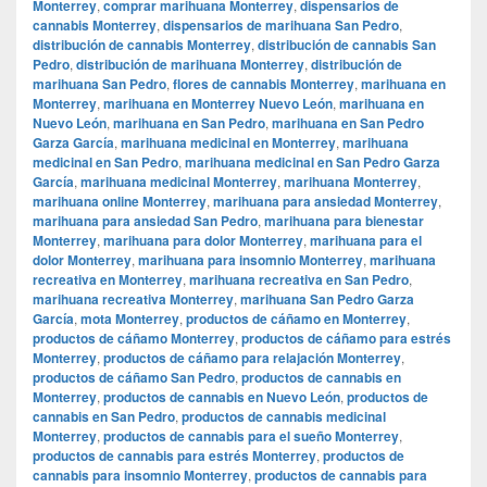
Monterrey
,
comprar marihuana Monterrey
,
dispensarios de
cannabis Monterrey
,
dispensarios de marihuana San Pedro
,
distribución de cannabis Monterrey
,
distribución de cannabis San
Pedro
,
distribución de marihuana Monterrey
,
distribución de
marihuana San Pedro
,
flores de cannabis Monterrey
,
marihuana en
Monterrey
,
marihuana en Monterrey Nuevo León
,
marihuana en
Nuevo León
,
marihuana en San Pedro
,
marihuana en San Pedro
Garza García
,
marihuana medicinal en Monterrey
,
marihuana
medicinal en San Pedro
,
marihuana medicinal en San Pedro Garza
García
,
marihuana medicinal Monterrey
,
marihuana Monterrey
,
marihuana online Monterrey
,
marihuana para ansiedad Monterrey
,
marihuana para ansiedad San Pedro
,
marihuana para bienestar
Monterrey
,
marihuana para dolor Monterrey
,
marihuana para el
dolor Monterrey
,
marihuana para insomnio Monterrey
,
marihuana
recreativa en Monterrey
,
marihuana recreativa en San Pedro
,
marihuana recreativa Monterrey
,
marihuana San Pedro Garza
García
,
mota Monterrey
,
productos de cáñamo en Monterrey
,
productos de cáñamo Monterrey
,
productos de cáñamo para estrés
Monterrey
,
productos de cáñamo para relajación Monterrey
,
productos de cáñamo San Pedro
,
productos de cannabis en
Monterrey
,
productos de cannabis en Nuevo León
,
productos de
cannabis en San Pedro
,
productos de cannabis medicinal
Monterrey
,
productos de cannabis para el sueño Monterrey
,
productos de cannabis para estrés Monterrey
,
productos de
cannabis para insomnio Monterrey
,
productos de cannabis para