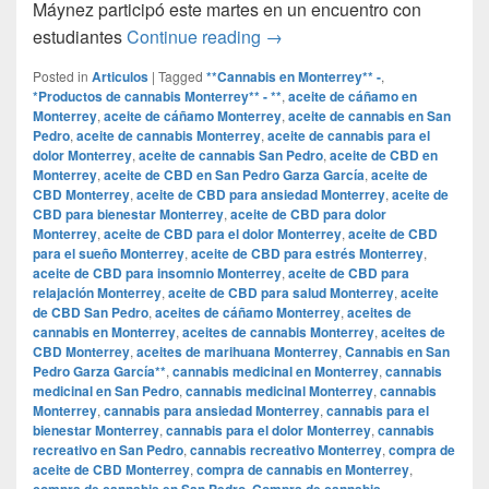
Máynez participó este martes en un encuentro con
Regularización de las droga
estudiantes
Continue reading
→
Posted in
Articulos
|
Tagged
**Cannabis en Monterrey** -
,
*Productos de cannabis Monterrey** - **
,
aceite de cáñamo en
Monterrey
,
aceite de cáñamo Monterrey
,
aceite de cannabis en San
Pedro
,
aceite de cannabis Monterrey
,
aceite de cannabis para el
dolor Monterrey
,
aceite de cannabis San Pedro
,
aceite de CBD en
Monterrey
,
aceite de CBD en San Pedro Garza García
,
aceite de
CBD Monterrey
,
aceite de CBD para ansiedad Monterrey
,
aceite de
CBD para bienestar Monterrey
,
aceite de CBD para dolor
Monterrey
,
aceite de CBD para el dolor Monterrey
,
aceite de CBD
para el sueño Monterrey
,
aceite de CBD para estrés Monterrey
,
aceite de CBD para insomnio Monterrey
,
aceite de CBD para
relajación Monterrey
,
aceite de CBD para salud Monterrey
,
aceite
de CBD San Pedro
,
aceites de cáñamo Monterrey
,
aceites de
cannabis en Monterrey
,
aceites de cannabis Monterrey
,
aceites de
CBD Monterrey
,
aceites de marihuana Monterrey
,
Cannabis en San
Pedro Garza García**
,
cannabis medicinal en Monterrey
,
cannabis
medicinal en San Pedro
,
cannabis medicinal Monterrey
,
cannabis
Monterrey
,
cannabis para ansiedad Monterrey
,
cannabis para el
bienestar Monterrey
,
cannabis para el dolor Monterrey
,
cannabis
recreativo en San Pedro
,
cannabis recreativo Monterrey
,
compra de
aceite de CBD Monterrey
,
compra de cannabis en Monterrey
,
compra de cannabis en San Pedro
,
Compra de cannabis