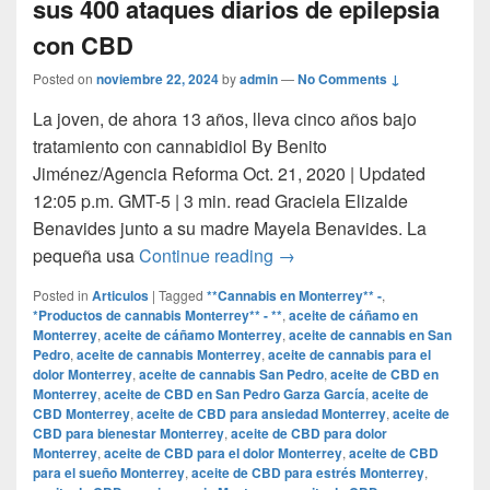
sus 400 ataques diarios de epilepsia
con CBD
Posted on
noviembre 22, 2024
by
admin
—
No Comments ↓
La joven, de ahora 13 años, lleva cinco años bajo
tratamiento con cannabidiol By Benito
Jiménez/Agencia Reforma Oct. 21, 2020 | Updated
12:05 p.m. GMT-5 | 3 min. read Graciela Elizalde
Benavides junto a su madre Mayela Benavides. La
Grace, la niña mexicana qu
pequeña usa
Continue reading
→
Posted in
Articulos
|
Tagged
**Cannabis en Monterrey** -
,
*Productos de cannabis Monterrey** - **
,
aceite de cáñamo en
Monterrey
,
aceite de cáñamo Monterrey
,
aceite de cannabis en San
Pedro
,
aceite de cannabis Monterrey
,
aceite de cannabis para el
dolor Monterrey
,
aceite de cannabis San Pedro
,
aceite de CBD en
Monterrey
,
aceite de CBD en San Pedro Garza García
,
aceite de
CBD Monterrey
,
aceite de CBD para ansiedad Monterrey
,
aceite de
CBD para bienestar Monterrey
,
aceite de CBD para dolor
Monterrey
,
aceite de CBD para el dolor Monterrey
,
aceite de CBD
para el sueño Monterrey
,
aceite de CBD para estrés Monterrey
,