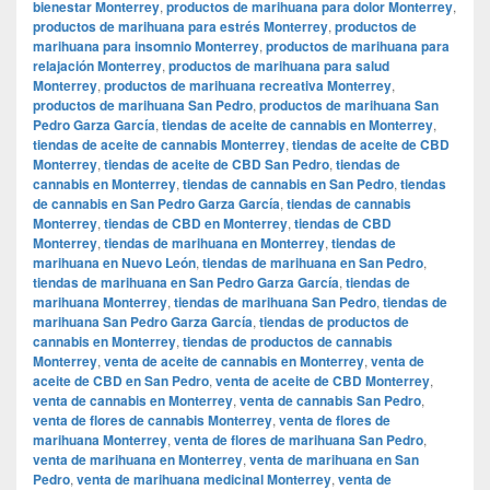
bienestar Monterrey
,
productos de marihuana para dolor Monterrey
,
productos de marihuana para estrés Monterrey
,
productos de
marihuana para insomnio Monterrey
,
productos de marihuana para
relajación Monterrey
,
productos de marihuana para salud
Monterrey
,
productos de marihuana recreativa Monterrey
,
productos de marihuana San Pedro
,
productos de marihuana San
Pedro Garza García
,
tiendas de aceite de cannabis en Monterrey
,
tiendas de aceite de cannabis Monterrey
,
tiendas de aceite de CBD
Monterrey
,
tiendas de aceite de CBD San Pedro
,
tiendas de
cannabis en Monterrey
,
tiendas de cannabis en San Pedro
,
tiendas
de cannabis en San Pedro Garza García
,
tiendas de cannabis
Monterrey
,
tiendas de CBD en Monterrey
,
tiendas de CBD
Monterrey
,
tiendas de marihuana en Monterrey
,
tiendas de
marihuana en Nuevo León
,
tiendas de marihuana en San Pedro
,
tiendas de marihuana en San Pedro Garza García
,
tiendas de
marihuana Monterrey
,
tiendas de marihuana San Pedro
,
tiendas de
marihuana San Pedro Garza García
,
tiendas de productos de
cannabis en Monterrey
,
tiendas de productos de cannabis
Monterrey
,
venta de aceite de cannabis en Monterrey
,
venta de
aceite de CBD en San Pedro
,
venta de aceite de CBD Monterrey
,
venta de cannabis en Monterrey
,
venta de cannabis San Pedro
,
venta de flores de cannabis Monterrey
,
venta de flores de
marihuana Monterrey
,
venta de flores de marihuana San Pedro
,
venta de marihuana en Monterrey
,
venta de marihuana en San
Pedro
,
venta de marihuana medicinal Monterrey
,
venta de