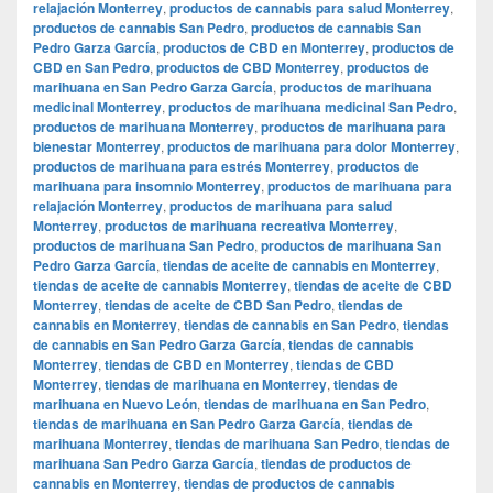
relajación Monterrey
,
productos de cannabis para salud Monterrey
,
productos de cannabis San Pedro
,
productos de cannabis San
Pedro Garza García
,
productos de CBD en Monterrey
,
productos de
CBD en San Pedro
,
productos de CBD Monterrey
,
productos de
marihuana en San Pedro Garza García
,
productos de marihuana
medicinal Monterrey
,
productos de marihuana medicinal San Pedro
,
productos de marihuana Monterrey
,
productos de marihuana para
bienestar Monterrey
,
productos de marihuana para dolor Monterrey
,
productos de marihuana para estrés Monterrey
,
productos de
marihuana para insomnio Monterrey
,
productos de marihuana para
relajación Monterrey
,
productos de marihuana para salud
Monterrey
,
productos de marihuana recreativa Monterrey
,
productos de marihuana San Pedro
,
productos de marihuana San
Pedro Garza García
,
tiendas de aceite de cannabis en Monterrey
,
tiendas de aceite de cannabis Monterrey
,
tiendas de aceite de CBD
Monterrey
,
tiendas de aceite de CBD San Pedro
,
tiendas de
cannabis en Monterrey
,
tiendas de cannabis en San Pedro
,
tiendas
de cannabis en San Pedro Garza García
,
tiendas de cannabis
Monterrey
,
tiendas de CBD en Monterrey
,
tiendas de CBD
Monterrey
,
tiendas de marihuana en Monterrey
,
tiendas de
marihuana en Nuevo León
,
tiendas de marihuana en San Pedro
,
tiendas de marihuana en San Pedro Garza García
,
tiendas de
marihuana Monterrey
,
tiendas de marihuana San Pedro
,
tiendas de
marihuana San Pedro Garza García
,
tiendas de productos de
cannabis en Monterrey
,
tiendas de productos de cannabis