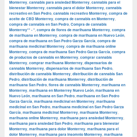
Monterrey
,
cannabis para ansiedad Monterrey
,
cannabis para el
bienestar Monterrey
,
cannabis para el dolor Monterrey
,
cannabis
recreativo en San Pedro
,
cannabis recreativo Monterrey
,
compra de
aceite de CBD Monterrey
,
compra de cannabis en Monterrey
,
compra de cannabis en San Pedro
,
Compra de cannabis
Monterrey** - *
,
compra de flores de marihuana Monterrey
,
compra
de marihuana en Monterrey
,
compra de marihuana en Nuevo León
,
compra de marihuana en San Pedro Garza García
,
compra de
marihuana medicinal Monterrey
,
compra de marihuana online
Monterrey
,
compra de marihuana San Pedro Garza García
,
compra
de productos de cannabis en Monterrey
,
comprar cannabis
Monterrey
,
comprar marihuana Monterrey
,
dispensarios de
cannabis Monterrey
,
dispensarios de marihuana San Pedro
,
distribución de cannabis Monterrey
,
distribución de cannabis San
Pedro
,
distribución de marihuana Monterrey
,
distribución de
marihuana San Pedro
,
flores de cannabis Monterrey
,
marihuana en
Monterrey
,
marihuana en Monterrey Nuevo León
,
marihuana en
Nuevo León
,
marihuana en San Pedro
,
marihuana en San Pedro
Garza García
,
marihuana medicinal en Monterrey
,
marihuana
medicinal en San Pedro
,
marihuana medicinal en San Pedro Garza
García
,
marihuana medicinal Monterrey
,
marihuana Monterrey
,
marihuana online Monterrey
,
marihuana para ansiedad Monterrey
,
marihuana para ansiedad San Pedro
,
marihuana para bienestar
Monterrey
,
marihuana para dolor Monterrey
,
marihuana para el
dolor Monterrey
,
marihuana para insomnio Monterrey
,
marihuana