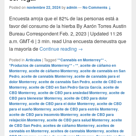
Posted on
noviembre 22, 2024
by
admin
—
No Comments ↓
Encuesta arroja que el 82% de las personas está a
favor del consumo de la hierba By Aarón Torres Austin
Bureau Correspondent Feb. 2, 2023 | Updated 11:26
a.m. GMT-6 | 3 min. read Una encuesta demeustra que
Mayoría de los texanos cre
la mayoría de
Continue reading
→
Posted in
Articulos
|
Tagged
**Cannabis en Monterrey** -
,
*Productos de cannabis Monterrey** - **
,
aceite de cáñamo en
Monterrey
,
aceite de cáñamo Monterrey
,
aceite de cannabis en San
Pedro
,
aceite de cannabis Monterrey
,
aceite de cannabis para el
dolor Monterrey
,
aceite de cannabis San Pedro
,
aceite de CBD en
Monterrey
,
aceite de CBD en San Pedro Garza García
,
aceite de
CBD Monterrey
,
aceite de CBD para ansiedad Monterrey
,
aceite de
CBD para bienestar Monterrey
,
aceite de CBD para dolor
Monterrey
,
aceite de CBD para el dolor Monterrey
,
aceite de CBD
para el sueño Monterrey
,
aceite de CBD para estrés Monterrey
,
aceite de CBD para insomnio Monterrey
,
aceite de CBD para
relajación Monterrey
,
aceite de CBD para salud Monterrey
,
aceite
de CBD San Pedro
,
aceites de cáñamo Monterrey
,
aceites de
cannabis en Monterrey
,
aceites de cannabis Monterrey
,
aceites de