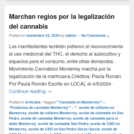
Marchan regios por la legalización
del cannabis
Posted on
noviembre 22, 2024
by
admin
—
No Comments ↓
Los manifestantes también pidieron el reconocimiento
al uso medicinal del THC, el derecho al autocultivo y
espacios para el consumo, entre otras demandas.
Movimiento Cannábico Monterrey marcha por la
legalización de la marihuana.Créditos: Paula Román
Por Paula Román Escrito en LOCAL el 4/5/2024 ·
Marchan regios por la legalización del c
Continue reading
→
Posted in
Articulos
|
Tagged
**Cannabis en Monterrey** -
,
*Productos de cannabis Monterrey** - **
,
aceite de cáñamo en
Monterrey
,
aceite de cáñamo Monterrey
,
aceite de cannabis en San
Pedro
,
aceite de cannabis Monterrey
,
aceite de cannabis para el
dolor Monterrey
,
aceite de cannabis San Pedro
,
aceite de CBD en
Monterrey
,
aceite de CBD en San Pedro Garza García
,
aceite de