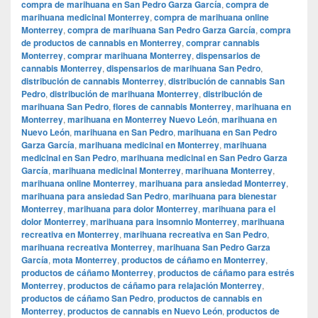
compra de marihuana en San Pedro Garza García
,
compra de
marihuana medicinal Monterrey
,
compra de marihuana online
Monterrey
,
compra de marihuana San Pedro Garza García
,
compra
de productos de cannabis en Monterrey
,
comprar cannabis
Monterrey
,
comprar marihuana Monterrey
,
dispensarios de
cannabis Monterrey
,
dispensarios de marihuana San Pedro
,
distribución de cannabis Monterrey
,
distribución de cannabis San
Pedro
,
distribución de marihuana Monterrey
,
distribución de
marihuana San Pedro
,
flores de cannabis Monterrey
,
marihuana en
Monterrey
,
marihuana en Monterrey Nuevo León
,
marihuana en
Nuevo León
,
marihuana en San Pedro
,
marihuana en San Pedro
Garza García
,
marihuana medicinal en Monterrey
,
marihuana
medicinal en San Pedro
,
marihuana medicinal en San Pedro Garza
García
,
marihuana medicinal Monterrey
,
marihuana Monterrey
,
marihuana online Monterrey
,
marihuana para ansiedad Monterrey
,
marihuana para ansiedad San Pedro
,
marihuana para bienestar
Monterrey
,
marihuana para dolor Monterrey
,
marihuana para el
dolor Monterrey
,
marihuana para insomnio Monterrey
,
marihuana
recreativa en Monterrey
,
marihuana recreativa en San Pedro
,
marihuana recreativa Monterrey
,
marihuana San Pedro Garza
García
,
mota Monterrey
,
productos de cáñamo en Monterrey
,
productos de cáñamo Monterrey
,
productos de cáñamo para estrés
Monterrey
,
productos de cáñamo para relajación Monterrey
,
productos de cáñamo San Pedro
,
productos de cannabis en
Monterrey
,
productos de cannabis en Nuevo León
,
productos de