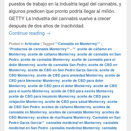
puestos de trabajo en la industria legal del cannabis, y
algunos predicen que pronto podría llegar al millón.
GETTY La industria del cannabis vuelve a crecer
después de dos años de inactividad.
Por qué la industria del cannabis exper
Continue reading
→
Posted in
Articulos
|
Tagged
**Cannabis en Monterrey** -
,
*Productos de cannabis Monterrey** - **
,
aceite de cáñamo en
Monterrey
,
aceite de cáñamo Monterrey
,
aceite de cannabis en San
Pedro
,
aceite de cannabis Monterrey
,
aceite de cannabis para el
dolor Monterrey
,
aceite de cannabis San Pedro
,
aceite de CBD en
Monterrey
,
aceite de CBD en San Pedro Garza García
,
aceite de
CBD Monterrey
,
aceite de CBD para ansiedad Monterrey
,
aceite de
CBD para bienestar Monterrey
,
aceite de CBD para dolor
Monterrey
,
aceite de CBD para el dolor Monterrey
,
aceite de CBD
para el sueño Monterrey
,
aceite de CBD para estrés Monterrey
,
aceite de CBD para insomnio Monterrey
,
aceite de CBD para
relajación Monterrey
,
aceite de CBD para salud Monterrey
,
aceite
de CBD San Pedro
,
aceites de cáñamo Monterrey
,
aceites de
cannabis en Monterrey
,
aceites de cannabis Monterrey
,
aceites de
CBD Monterrey
,
aceites de marihuana Monterrey
,
Cannabis en San
Pedro Garza García**
,
cannabis medicinal en Monterrey
,
cannabis
medicinal en San Pedro
,
cannabis medicinal Monterrey
,
cannabis