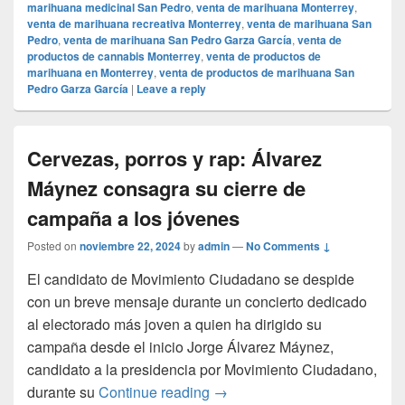
marihuana medicinal San Pedro
,
venta de marihuana Monterrey
,
venta de marihuana recreativa Monterrey
,
venta de marihuana San
Pedro
,
venta de marihuana San Pedro Garza García
,
venta de
productos de cannabis Monterrey
,
venta de productos de
marihuana en Monterrey
,
venta de productos de marihuana San
Pedro Garza García
|
Leave a reply
Cervezas, porros y rap: Álvarez
Máynez consagra su cierre de
campaña a los jóvenes
Posted on
noviembre 22, 2024
by
admin
—
No Comments ↓
El candidato de Movimiento Ciudadano se despide
con un breve mensaje durante un concierto dedicado
al electorado más joven a quien ha dirigido su
campaña desde el inicio Jorge Álvarez Máynez,
candidato a la presidencia por Movimiento Ciudadano,
Cervezas, porros y rap: Álva
durante su
Continue reading
→