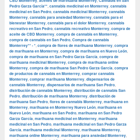
CBD Monterrey
,
aceites de marihuana Monterrey
,
Cannabis en San
Pedro Garza García**
,
cannabis medicinal en Monterrey
,
cannabis
medicinal en San Pedro
,
cannabis medicinal Monterrey
,
cannabis
Monterrey
,
cannabis para ansiedad Monterrey
,
cannabis para el
bienestar Monterrey
,
cannabis para el dolor Monterrey
,
cannabis
recreativo en San Pedro
,
cannabis recreativo Monterrey
,
compra de
aceite de CBD Monterrey
,
compra de cannabis en Monterrey
,
compra de cannabis en San Pedro
,
Compra de cannabis
Monterrey** - *
,
compra de flores de marihuana Monterrey
,
compra
de marihuana en Monterrey
,
compra de marihuana en Nuevo León
,
compra de marihuana en San Pedro Garza García
,
compra de
marihuana medicinal Monterrey
,
compra de marihuana online
Monterrey
,
compra de marihuana San Pedro Garza García
,
compra
de productos de cannabis en Monterrey
,
comprar cannabis
Monterrey
,
comprar marihuana Monterrey
,
dispensarios de
cannabis Monterrey
,
dispensarios de marihuana San Pedro
,
distribución de cannabis Monterrey
,
distribución de cannabis San
Pedro
,
distribución de marihuana Monterrey
,
distribución de
marihuana San Pedro
,
flores de cannabis Monterrey
,
marihuana en
Monterrey
,
marihuana en Monterrey Nuevo León
,
marihuana en
Nuevo León
,
marihuana en San Pedro
,
marihuana en San Pedro
Garza García
,
marihuana medicinal en Monterrey
,
marihuana
medicinal en San Pedro
,
marihuana medicinal en San Pedro Garza
García
,
marihuana medicinal Monterrey
,
marihuana Monterrey
,
marihuana online Monterrey
,
marihuana para ansiedad Monterrey
,