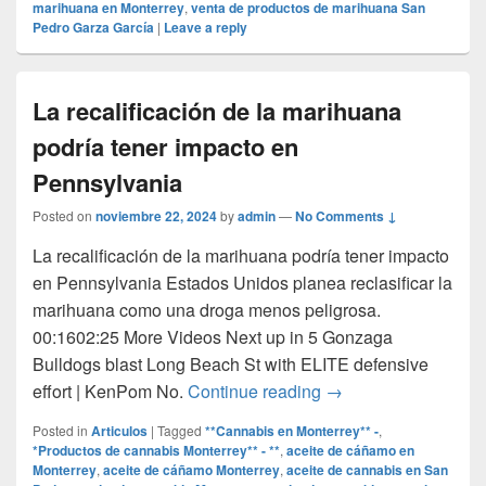
marihuana en Monterrey
,
venta de productos de marihuana San
Pedro Garza García
|
Leave a reply
La recalificación de la marihuana
podría tener impacto en
Pennsylvania
Posted on
noviembre 22, 2024
by
admin
—
No Comments ↓
La recalificación de la marihuana podría tener impacto
en Pennsylvania Estados Unidos planea reclasificar la
marihuana como una droga menos peligrosa.
00:1602:25 More Videos Next up in 5 Gonzaga
Bulldogs blast Long Beach St with ELITE defensive
La recalificación de
effort | KenPom No.
Continue reading
→
Posted in
Articulos
|
Tagged
**Cannabis en Monterrey** -
,
*Productos de cannabis Monterrey** - **
,
aceite de cáñamo en
Monterrey
,
aceite de cáñamo Monterrey
,
aceite de cannabis en San