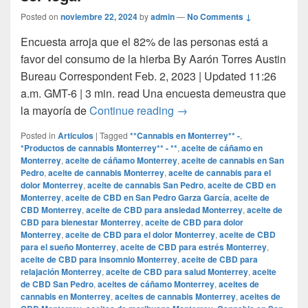
Posted on
noviembre 22, 2024
by
admin
—
No Comments ↓
Encuesta arroja que el 82% de las personas está a
favor del consumo de la hierba By Aarón Torres Austin
Bureau Correspondent Feb. 2, 2023 | Updated 11:26
a.m. GMT-6 | 3 min. read Una encuesta demeustra que
Mayoría de los texanos cre
la mayoría de
Continue reading
→
Posted in
Articulos
|
Tagged
**Cannabis en Monterrey** -
,
*Productos de cannabis Monterrey** - **
,
aceite de cáñamo en
Monterrey
,
aceite de cáñamo Monterrey
,
aceite de cannabis en San
Pedro
,
aceite de cannabis Monterrey
,
aceite de cannabis para el
dolor Monterrey
,
aceite de cannabis San Pedro
,
aceite de CBD en
Monterrey
,
aceite de CBD en San Pedro Garza García
,
aceite de
CBD Monterrey
,
aceite de CBD para ansiedad Monterrey
,
aceite de
CBD para bienestar Monterrey
,
aceite de CBD para dolor
Monterrey
,
aceite de CBD para el dolor Monterrey
,
aceite de CBD
para el sueño Monterrey
,
aceite de CBD para estrés Monterrey
,
aceite de CBD para insomnio Monterrey
,
aceite de CBD para
relajación Monterrey
,
aceite de CBD para salud Monterrey
,
aceite
de CBD San Pedro
,
aceites de cáñamo Monterrey
,
aceites de
cannabis en Monterrey
,
aceites de cannabis Monterrey
,
aceites de