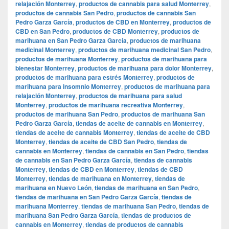
relajación Monterrey
,
productos de cannabis para salud Monterrey
,
productos de cannabis San Pedro
,
productos de cannabis San
Pedro Garza García
,
productos de CBD en Monterrey
,
productos de
CBD en San Pedro
,
productos de CBD Monterrey
,
productos de
marihuana en San Pedro Garza García
,
productos de marihuana
medicinal Monterrey
,
productos de marihuana medicinal San Pedro
,
productos de marihuana Monterrey
,
productos de marihuana para
bienestar Monterrey
,
productos de marihuana para dolor Monterrey
,
productos de marihuana para estrés Monterrey
,
productos de
marihuana para insomnio Monterrey
,
productos de marihuana para
relajación Monterrey
,
productos de marihuana para salud
Monterrey
,
productos de marihuana recreativa Monterrey
,
productos de marihuana San Pedro
,
productos de marihuana San
Pedro Garza García
,
tiendas de aceite de cannabis en Monterrey
,
tiendas de aceite de cannabis Monterrey
,
tiendas de aceite de CBD
Monterrey
,
tiendas de aceite de CBD San Pedro
,
tiendas de
cannabis en Monterrey
,
tiendas de cannabis en San Pedro
,
tiendas
de cannabis en San Pedro Garza García
,
tiendas de cannabis
Monterrey
,
tiendas de CBD en Monterrey
,
tiendas de CBD
Monterrey
,
tiendas de marihuana en Monterrey
,
tiendas de
marihuana en Nuevo León
,
tiendas de marihuana en San Pedro
,
tiendas de marihuana en San Pedro Garza García
,
tiendas de
marihuana Monterrey
,
tiendas de marihuana San Pedro
,
tiendas de
marihuana San Pedro Garza García
,
tiendas de productos de
cannabis en Monterrey
,
tiendas de productos de cannabis