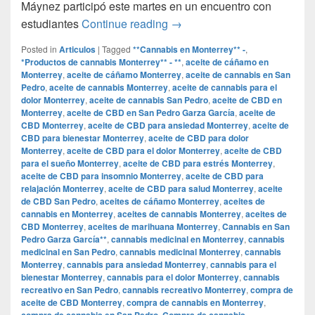
Máynez participó este martes en un encuentro con
Regularización de las droga
estudiantes
Continue reading
→
Posted in
Articulos
|
Tagged
**Cannabis en Monterrey** -
,
*Productos de cannabis Monterrey** - **
,
aceite de cáñamo en
Monterrey
,
aceite de cáñamo Monterrey
,
aceite de cannabis en San
Pedro
,
aceite de cannabis Monterrey
,
aceite de cannabis para el
dolor Monterrey
,
aceite de cannabis San Pedro
,
aceite de CBD en
Monterrey
,
aceite de CBD en San Pedro Garza García
,
aceite de
CBD Monterrey
,
aceite de CBD para ansiedad Monterrey
,
aceite de
CBD para bienestar Monterrey
,
aceite de CBD para dolor
Monterrey
,
aceite de CBD para el dolor Monterrey
,
aceite de CBD
para el sueño Monterrey
,
aceite de CBD para estrés Monterrey
,
aceite de CBD para insomnio Monterrey
,
aceite de CBD para
relajación Monterrey
,
aceite de CBD para salud Monterrey
,
aceite
de CBD San Pedro
,
aceites de cáñamo Monterrey
,
aceites de
cannabis en Monterrey
,
aceites de cannabis Monterrey
,
aceites de
CBD Monterrey
,
aceites de marihuana Monterrey
,
Cannabis en San
Pedro Garza García**
,
cannabis medicinal en Monterrey
,
cannabis
medicinal en San Pedro
,
cannabis medicinal Monterrey
,
cannabis
Monterrey
,
cannabis para ansiedad Monterrey
,
cannabis para el
bienestar Monterrey
,
cannabis para el dolor Monterrey
,
cannabis
recreativo en San Pedro
,
cannabis recreativo Monterrey
,
compra de
aceite de CBD Monterrey
,
compra de cannabis en Monterrey
,
compra de cannabis en San Pedro
,
Compra de cannabis