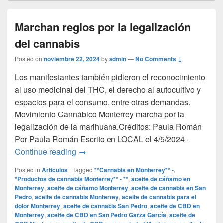
Marchan regios por la legalización
del cannabis
Posted on
noviembre 22, 2024
by
admin
—
No Comments ↓
Los manifestantes también pidieron el reconocimiento
al uso medicinal del THC, el derecho al autocultivo y
espacios para el consumo, entre otras demandas.
Movimiento Cannábico Monterrey marcha por la
legalización de la marihuana.Créditos: Paula Román
Por Paula Román Escrito en LOCAL el 4/5/2024 ·
Marchan regios por la legalización del c
Continue reading
→
Posted in
Articulos
|
Tagged
**Cannabis en Monterrey** -
,
*Productos de cannabis Monterrey** - **
,
aceite de cáñamo en
Monterrey
,
aceite de cáñamo Monterrey
,
aceite de cannabis en San
Pedro
,
aceite de cannabis Monterrey
,
aceite de cannabis para el
dolor Monterrey
,
aceite de cannabis San Pedro
,
aceite de CBD en
Monterrey
,
aceite de CBD en San Pedro Garza García
,
aceite de