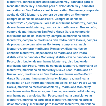
Monterrey
,
cannabis para ansiedad Monterrey
,
cannabis para el
bienestar Monterrey
,
cannabis para el dolor Monterrey
,
cannabis
recreativo en San Pedro
,
cannabis recreativo Monterrey
,
compra de
aceite de CBD Monterrey
,
compra de cannabis en Monterrey
,
compra de cannabis en San Pedro
,
Compra de cannabis
Monterrey** - *
,
compra de flores de marihuana Monterrey
,
compra
de marihuana en Monterrey
,
compra de marihuana en Nuevo León
,
compra de marihuana en San Pedro Garza García
,
compra de
marihuana medicinal Monterrey
,
compra de marihuana online
Monterrey
,
compra de marihuana San Pedro Garza García
,
compra
de productos de cannabis en Monterrey
,
comprar cannabis
Monterrey
,
comprar marihuana Monterrey
,
dispensarios de
cannabis Monterrey
,
dispensarios de marihuana San Pedro
,
distribución de cannabis Monterrey
,
distribución de cannabis San
Pedro
,
distribución de marihuana Monterrey
,
distribución de
marihuana San Pedro
,
flores de cannabis Monterrey
,
marihuana en
Monterrey
,
marihuana en Monterrey Nuevo León
,
marihuana en
Nuevo León
,
marihuana en San Pedro
,
marihuana en San Pedro
Garza García
,
marihuana medicinal en Monterrey
,
marihuana
medicinal en San Pedro
,
marihuana medicinal en San Pedro Garza
García
,
marihuana medicinal Monterrey
,
marihuana Monterrey
,
marihuana online Monterrey
,
marihuana para ansiedad Monterrey
,
marihuana para ansiedad San Pedro
,
marihuana para bienestar
Monterrey
,
marihuana para dolor Monterrey
,
marihuana para el
dolor Monterrey
,
marihuana para insomnio Monterrey
,
marihuana