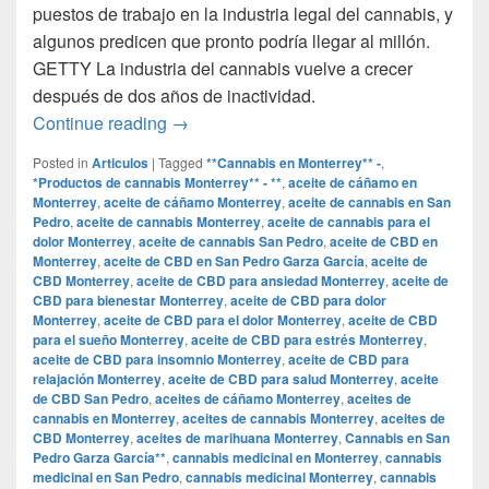
puestos de trabajo en la industria legal del cannabis, y
algunos predicen que pronto podría llegar al millón.
GETTY La industria del cannabis vuelve a crecer
después de dos años de inactividad.
Por qué la industria del cannabis exper
Continue reading
→
Posted in
Articulos
|
Tagged
**Cannabis en Monterrey** -
,
*Productos de cannabis Monterrey** - **
,
aceite de cáñamo en
Monterrey
,
aceite de cáñamo Monterrey
,
aceite de cannabis en San
Pedro
,
aceite de cannabis Monterrey
,
aceite de cannabis para el
dolor Monterrey
,
aceite de cannabis San Pedro
,
aceite de CBD en
Monterrey
,
aceite de CBD en San Pedro Garza García
,
aceite de
CBD Monterrey
,
aceite de CBD para ansiedad Monterrey
,
aceite de
CBD para bienestar Monterrey
,
aceite de CBD para dolor
Monterrey
,
aceite de CBD para el dolor Monterrey
,
aceite de CBD
para el sueño Monterrey
,
aceite de CBD para estrés Monterrey
,
aceite de CBD para insomnio Monterrey
,
aceite de CBD para
relajación Monterrey
,
aceite de CBD para salud Monterrey
,
aceite
de CBD San Pedro
,
aceites de cáñamo Monterrey
,
aceites de
cannabis en Monterrey
,
aceites de cannabis Monterrey
,
aceites de
CBD Monterrey
,
aceites de marihuana Monterrey
,
Cannabis en San
Pedro Garza García**
,
cannabis medicinal en Monterrey
,
cannabis
medicinal en San Pedro
,
cannabis medicinal Monterrey
,
cannabis