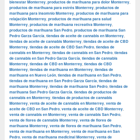
bienestar Monterrey
,
productos de marihuana para dolor Monterrey
,
productos de marihuana para estrés Monterrey
,
productos de
marihuana para insomnio Monterrey
,
productos de marihuana para
relajación Monterrey
,
productos de marihuana para salud
Monterrey
,
productos de marihuana recreativa Monterrey
,
productos de marihuana San Pedro
,
productos de marihuana San
Pedro Garza García
,
tiendas de aceite de cannabis en Monterrey
,
tiendas de aceite de cannabis Monterrey
,
tiendas de aceite de CBD
Monterrey
,
tiendas de aceite de CBD San Pedro
,
tiendas de
cannabis en Monterrey
,
tiendas de cannabis en San Pedro
,
tiendas
de cannabis en San Pedro Garza García
,
tiendas de cannabis
Monterrey
,
tiendas de CBD en Monterrey
,
tiendas de CBD
Monterrey
,
tiendas de marihuana en Monterrey
,
tiendas de
marihuana en Nuevo León
,
tiendas de marihuana en San Pedro
,
tiendas de marihuana en San Pedro Garza García
,
tiendas de
marihuana Monterrey
,
tiendas de marihuana San Pedro
,
tiendas de
marihuana San Pedro Garza García
,
tiendas de productos de
cannabis en Monterrey
,
tiendas de productos de cannabis
Monterrey
,
venta de aceite de cannabis en Monterrey
,
venta de
aceite de CBD en San Pedro
,
venta de aceite de CBD Monterrey
,
venta de cannabis en Monterrey
,
venta de cannabis San Pedro
,
venta de flores de cannabis Monterrey
,
venta de flores de
marihuana Monterrey
,
venta de flores de marihuana San Pedro
,
venta de marihuana en Monterrey
,
venta de marihuana en San
Pedro
,
venta de marihuana medicinal Monterrey
,
venta de