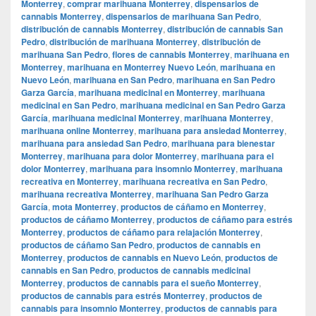
Monterrey
,
comprar marihuana Monterrey
,
dispensarios de
cannabis Monterrey
,
dispensarios de marihuana San Pedro
,
distribución de cannabis Monterrey
,
distribución de cannabis San
Pedro
,
distribución de marihuana Monterrey
,
distribución de
marihuana San Pedro
,
flores de cannabis Monterrey
,
marihuana en
Monterrey
,
marihuana en Monterrey Nuevo León
,
marihuana en
Nuevo León
,
marihuana en San Pedro
,
marihuana en San Pedro
Garza García
,
marihuana medicinal en Monterrey
,
marihuana
medicinal en San Pedro
,
marihuana medicinal en San Pedro Garza
García
,
marihuana medicinal Monterrey
,
marihuana Monterrey
,
marihuana online Monterrey
,
marihuana para ansiedad Monterrey
,
marihuana para ansiedad San Pedro
,
marihuana para bienestar
Monterrey
,
marihuana para dolor Monterrey
,
marihuana para el
dolor Monterrey
,
marihuana para insomnio Monterrey
,
marihuana
recreativa en Monterrey
,
marihuana recreativa en San Pedro
,
marihuana recreativa Monterrey
,
marihuana San Pedro Garza
García
,
mota Monterrey
,
productos de cáñamo en Monterrey
,
productos de cáñamo Monterrey
,
productos de cáñamo para estrés
Monterrey
,
productos de cáñamo para relajación Monterrey
,
productos de cáñamo San Pedro
,
productos de cannabis en
Monterrey
,
productos de cannabis en Nuevo León
,
productos de
cannabis en San Pedro
,
productos de cannabis medicinal
Monterrey
,
productos de cannabis para el sueño Monterrey
,
productos de cannabis para estrés Monterrey
,
productos de
cannabis para insomnio Monterrey
,
productos de cannabis para