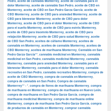
Pedro
,
aceite de cannabis Monterrey
,
aceite de cannabis para el
dolor Monterrey
,
aceite de cannabis San Pedro
,
aceite de CBD en
Monterrey
,
aceite de CBD en San Pedro Garza García
,
aceite de
CBD Monterrey
,
aceite de CBD para ansiedad Monterrey
,
aceite de
CBD para bienestar Monterrey
,
aceite de CBD para dolor
Monterrey
,
aceite de CBD para el dolor Monterrey
,
aceite de CBD
para el sueño Monterrey
,
aceite de CBD para estrés Monterrey
,
aceite de CBD para insomnio Monterrey
,
aceite de CBD para
relajación Monterrey
,
aceite de CBD para salud Monterrey
,
aceite
de CBD San Pedro
,
aceites de cáñamo Monterrey
,
aceites de
cannabis en Monterrey
,
aceites de cannabis Monterrey
,
aceites de
CBD Monterrey
,
aceites de marihuana Monterrey
,
Cannabis en San
Pedro Garza García**
,
cannabis medicinal en Monterrey
,
cannabis
medicinal en San Pedro
,
cannabis medicinal Monterrey
,
cannabis
Monterrey
,
cannabis para ansiedad Monterrey
,
cannabis para el
bienestar Monterrey
,
cannabis para el dolor Monterrey
,
cannabis
recreativo en San Pedro
,
cannabis recreativo Monterrey
,
compra de
aceite de CBD Monterrey
,
compra de cannabis en Monterrey
,
compra de cannabis en San Pedro
,
Compra de cannabis
Monterrey** - *
,
compra de flores de marihuana Monterrey
,
compra
de marihuana en Monterrey
,
compra de marihuana en Nuevo León
,
compra de marihuana en San Pedro Garza García
,
compra de
marihuana medicinal Monterrey
,
compra de marihuana online
Monterrey
,
compra de marihuana San Pedro Garza García
,
compra
de productos de cannabis en Monterrey
,
comprar cannabis