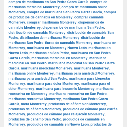
compra de marihuana en San Pedro Garza García
,
compra de
marihuana medicinal Monterrey
,
compra de marihuana online
Monterrey
,
compra de marihuana San Pedro Garza García
,
compra
de productos de cannabis en Monterrey
,
comprar cannabis
Monterrey
,
comprar marihuana Monterrey
,
dispensarios de
cannabis Monterrey
,
dispensarios de marihuana San Pedro
,
distribución de cannabis Monterrey
,
distribución de cannabis San
Pedro
,
distribución de marihuana Monterrey
,
distribución de
marihuana San Pedro
,
flores de cannabis Monterrey
,
marihuana en
Monterrey
,
marihuana en Monterrey Nuevo León
,
marihuana en
Nuevo León
,
marihuana en San Pedro
,
marihuana en San Pedro
Garza García
,
marihuana medicinal en Monterrey
,
marihuana
medicinal en San Pedro
,
marihuana medicinal en San Pedro Garza
García
,
marihuana medicinal Monterrey
,
marihuana Monterrey
,
marihuana online Monterrey
,
marihuana para ansiedad Monterrey
,
marihuana para ansiedad San Pedro
,
marihuana para bienestar
Monterrey
,
marihuana para dolor Monterrey
,
marihuana para el
dolor Monterrey
,
marihuana para insomnio Monterrey
,
marihuana
recreativa en Monterrey
,
marihuana recreativa en San Pedro
,
marihuana recreativa Monterrey
,
marihuana San Pedro Garza
García
,
mota Monterrey
,
productos de cáñamo en Monterrey
,
productos de cáñamo Monterrey
,
productos de cáñamo para estrés
Monterrey
,
productos de cáñamo para relajación Monterrey
,
productos de cáñamo San Pedro
,
productos de cannabis en
Monterrey
,
productos de cannabis en Nuevo León
,
productos de