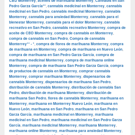
CBD Monterrey
,
aceites de marihuana Monterrey
,
Cannabis en San
Pedro Garza García**
,
cannabis medicinal en Monterrey
,
cannabis
medicinal en San Pedro
,
cannabis medicinal Monterrey
,
cannabis
Monterrey
,
cannabis para ansiedad Monterrey
,
cannabis para el
bienestar Monterrey
,
cannabis para el dolor Monterrey
,
cannabis
recreativo en San Pedro
,
cannabis recreativo Monterrey
,
compra de
aceite de CBD Monterrey
,
compra de cannabis en Monterrey
,
compra de cannabis en San Pedro
,
Compra de cannabis
Monterrey** - *
,
compra de flores de marihuana Monterrey
,
compra
de marihuana en Monterrey
,
compra de marihuana en Nuevo León
,
compra de marihuana en San Pedro Garza García
,
compra de
marihuana medicinal Monterrey
,
compra de marihuana online
Monterrey
,
compra de marihuana San Pedro Garza García
,
compra
de productos de cannabis en Monterrey
,
comprar cannabis
Monterrey
,
comprar marihuana Monterrey
,
dispensarios de
cannabis Monterrey
,
dispensarios de marihuana San Pedro
,
distribución de cannabis Monterrey
,
distribución de cannabis San
Pedro
,
distribución de marihuana Monterrey
,
distribución de
marihuana San Pedro
,
flores de cannabis Monterrey
,
marihuana en
Monterrey
,
marihuana en Monterrey Nuevo León
,
marihuana en
Nuevo León
,
marihuana en San Pedro
,
marihuana en San Pedro
Garza García
,
marihuana medicinal en Monterrey
,
marihuana
medicinal en San Pedro
,
marihuana medicinal en San Pedro Garza
García
,
marihuana medicinal Monterrey
,
marihuana Monterrey
,
marihuana online Monterrey
,
marihuana para ansiedad Monterrey
,