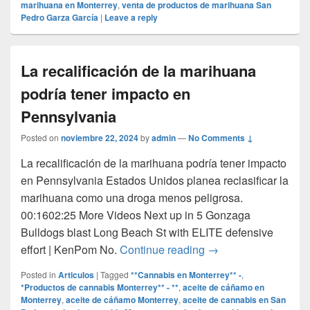
marihuana en Monterrey
,
venta de productos de marihuana San
Pedro Garza García
|
Leave a reply
La recalificación de la marihuana
podría tener impacto en
Pennsylvania
Posted on
noviembre 22, 2024
by
admin
—
No Comments ↓
La recalificación de la marihuana podría tener impacto
en Pennsylvania Estados Unidos planea reclasificar la
marihuana como una droga menos peligrosa.
00:1602:25 More Videos Next up in 5 Gonzaga
Bulldogs blast Long Beach St with ELITE defensive
La recalificación de
effort | KenPom No.
Continue reading
→
Posted in
Articulos
|
Tagged
**Cannabis en Monterrey** -
,
*Productos de cannabis Monterrey** - **
,
aceite de cáñamo en
Monterrey
,
aceite de cáñamo Monterrey
,
aceite de cannabis en San