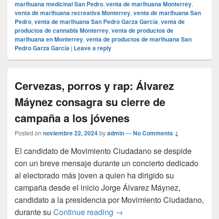
marihuana medicinal San Pedro
,
venta de marihuana Monterrey
,
venta de marihuana recreativa Monterrey
,
venta de marihuana San
Pedro
,
venta de marihuana San Pedro Garza García
,
venta de
productos de cannabis Monterrey
,
venta de productos de
marihuana en Monterrey
,
venta de productos de marihuana San
Pedro Garza García
|
Leave a reply
Cervezas, porros y rap: Álvarez
Máynez consagra su cierre de
campaña a los jóvenes
Posted on
noviembre 22, 2024
by
admin
—
No Comments ↓
El candidato de Movimiento Ciudadano se despide
con un breve mensaje durante un concierto dedicado
al electorado más joven a quien ha dirigido su
campaña desde el inicio Jorge Álvarez Máynez,
candidato a la presidencia por Movimiento Ciudadano,
Cervezas, porros y rap: Álva
durante su
Continue reading
→