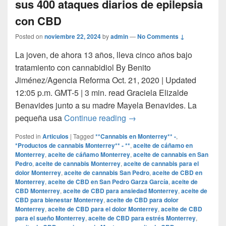
sus 400 ataques diarios de epilepsia
con CBD
Posted on
noviembre 22, 2024
by
admin
—
No Comments ↓
La joven, de ahora 13 años, lleva cinco años bajo
tratamiento con cannabidiol By Benito
Jiménez/Agencia Reforma Oct. 21, 2020 | Updated
12:05 p.m. GMT-5 | 3 min. read Graciela Elizalde
Benavides junto a su madre Mayela Benavides. La
Grace, la niña mexicana qu
pequeña usa
Continue reading
→
Posted in
Articulos
|
Tagged
**Cannabis en Monterrey** -
,
*Productos de cannabis Monterrey** - **
,
aceite de cáñamo en
Monterrey
,
aceite de cáñamo Monterrey
,
aceite de cannabis en San
Pedro
,
aceite de cannabis Monterrey
,
aceite de cannabis para el
dolor Monterrey
,
aceite de cannabis San Pedro
,
aceite de CBD en
Monterrey
,
aceite de CBD en San Pedro Garza García
,
aceite de
CBD Monterrey
,
aceite de CBD para ansiedad Monterrey
,
aceite de
CBD para bienestar Monterrey
,
aceite de CBD para dolor
Monterrey
,
aceite de CBD para el dolor Monterrey
,
aceite de CBD
para el sueño Monterrey
,
aceite de CBD para estrés Monterrey
,