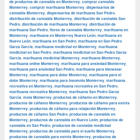
de productos de cannabis en Monterrey
,
comprar cannabis
Monterrey
,
comprar marihuana Monterrey
,
dispensarios de
cannabis Monterrey
,
dispensarios de marihuana San Pedro
,
distribución de cannabis Monterrey
,
distribución de cannabis San
Pedro
,
distribución de marihuana Monterrey
,
distribución de
marihuana San Pedro
,
flores de cannabis Monterrey
,
marihuana en
Monterrey
,
marihuana en Monterrey Nuevo León
,
marihuana en
Nuevo León
,
marihuana en San Pedro
,
marihuana en San Pedro
Garza García
,
marihuana medicinal en Monterrey
,
marihuana
medicinal en San Pedro
,
marihuana medicinal en San Pedro Garza
García
,
marihuana medicinal Monterrey
,
marihuana Monterrey
,
marihuana online Monterrey
,
marihuana para ansiedad Monterrey
,
marihuana para ansiedad San Pedro
,
marihuana para bienestar
Monterrey
,
marihuana para dolor Monterrey
,
marihuana para el
dolor Monterrey
,
marihuana para insomnio Monterrey
,
marihuana
recreativa en Monterrey
,
marihuana recreativa en San Pedro
,
marihuana recreativa Monterrey
,
marihuana San Pedro Garza
García
,
mota Monterrey
,
productos de cáñamo en Monterrey
,
productos de cáñamo Monterrey
,
productos de cáñamo para estrés
Monterrey
,
productos de cáñamo para relajación Monterrey
,
productos de cáñamo San Pedro
,
productos de cannabis en
Monterrey
,
productos de cannabis en Nuevo León
,
productos de
cannabis en San Pedro
,
productos de cannabis medicinal
Monterrey
,
productos de cannabis para el sueño Monterrey
,
productos de cannabis para estrés Monterrey
,
productos de