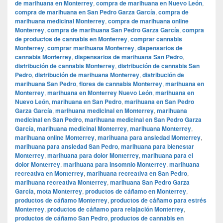
de marihuana en Monterrey
,
compra de marihuana en Nuevo León
,
compra de marihuana en San Pedro Garza García
,
compra de
marihuana medicinal Monterrey
,
compra de marihuana online
Monterrey
,
compra de marihuana San Pedro Garza García
,
compra
de productos de cannabis en Monterrey
,
comprar cannabis
Monterrey
,
comprar marihuana Monterrey
,
dispensarios de
cannabis Monterrey
,
dispensarios de marihuana San Pedro
,
distribución de cannabis Monterrey
,
distribución de cannabis San
Pedro
,
distribución de marihuana Monterrey
,
distribución de
marihuana San Pedro
,
flores de cannabis Monterrey
,
marihuana en
Monterrey
,
marihuana en Monterrey Nuevo León
,
marihuana en
Nuevo León
,
marihuana en San Pedro
,
marihuana en San Pedro
Garza García
,
marihuana medicinal en Monterrey
,
marihuana
medicinal en San Pedro
,
marihuana medicinal en San Pedro Garza
García
,
marihuana medicinal Monterrey
,
marihuana Monterrey
,
marihuana online Monterrey
,
marihuana para ansiedad Monterrey
,
marihuana para ansiedad San Pedro
,
marihuana para bienestar
Monterrey
,
marihuana para dolor Monterrey
,
marihuana para el
dolor Monterrey
,
marihuana para insomnio Monterrey
,
marihuana
recreativa en Monterrey
,
marihuana recreativa en San Pedro
,
marihuana recreativa Monterrey
,
marihuana San Pedro Garza
García
,
mota Monterrey
,
productos de cáñamo en Monterrey
,
productos de cáñamo Monterrey
,
productos de cáñamo para estrés
Monterrey
,
productos de cáñamo para relajación Monterrey
,
productos de cáñamo San Pedro
,
productos de cannabis en