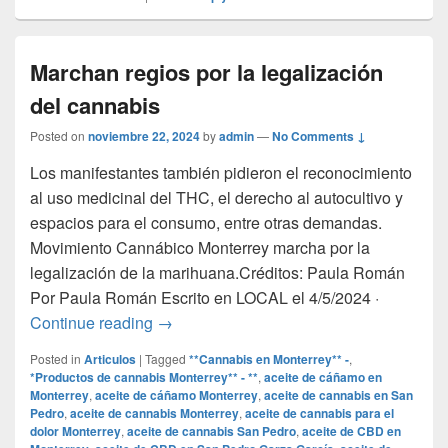
Marchan regios por la legalización
del cannabis
Posted on
noviembre 22, 2024
by
admin
—
No Comments ↓
Los manifestantes también pidieron el reconocimiento
al uso medicinal del THC, el derecho al autocultivo y
espacios para el consumo, entre otras demandas.
Movimiento Cannábico Monterrey marcha por la
legalización de la marihuana.Créditos: Paula Román
Por Paula Román Escrito en LOCAL el 4/5/2024 ·
Marchan regios por la legalización del c
Continue reading
→
Posted in
Articulos
|
Tagged
**Cannabis en Monterrey** -
,
*Productos de cannabis Monterrey** - **
,
aceite de cáñamo en
Monterrey
,
aceite de cáñamo Monterrey
,
aceite de cannabis en San
Pedro
,
aceite de cannabis Monterrey
,
aceite de cannabis para el
dolor Monterrey
,
aceite de cannabis San Pedro
,
aceite de CBD en