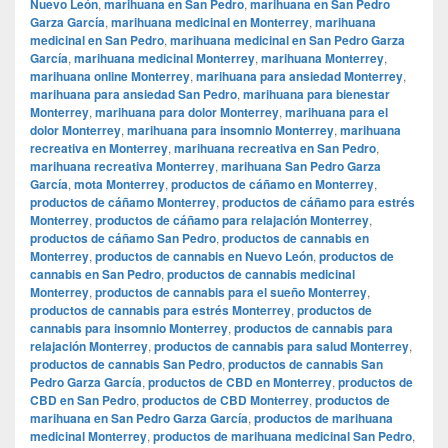
Nuevo León
,
marihuana en San Pedro
,
marihuana en San Pedro
Garza García
,
marihuana medicinal en Monterrey
,
marihuana
medicinal en San Pedro
,
marihuana medicinal en San Pedro Garza
García
,
marihuana medicinal Monterrey
,
marihuana Monterrey
,
marihuana online Monterrey
,
marihuana para ansiedad Monterrey
,
marihuana para ansiedad San Pedro
,
marihuana para bienestar
Monterrey
,
marihuana para dolor Monterrey
,
marihuana para el
dolor Monterrey
,
marihuana para insomnio Monterrey
,
marihuana
recreativa en Monterrey
,
marihuana recreativa en San Pedro
,
marihuana recreativa Monterrey
,
marihuana San Pedro Garza
García
,
mota Monterrey
,
productos de cáñamo en Monterrey
,
productos de cáñamo Monterrey
,
productos de cáñamo para estrés
Monterrey
,
productos de cáñamo para relajación Monterrey
,
productos de cáñamo San Pedro
,
productos de cannabis en
Monterrey
,
productos de cannabis en Nuevo León
,
productos de
cannabis en San Pedro
,
productos de cannabis medicinal
Monterrey
,
productos de cannabis para el sueño Monterrey
,
productos de cannabis para estrés Monterrey
,
productos de
cannabis para insomnio Monterrey
,
productos de cannabis para
relajación Monterrey
,
productos de cannabis para salud Monterrey
,
productos de cannabis San Pedro
,
productos de cannabis San
Pedro Garza García
,
productos de CBD en Monterrey
,
productos de
CBD en San Pedro
,
productos de CBD Monterrey
,
productos de
marihuana en San Pedro Garza García
,
productos de marihuana
medicinal Monterrey
,
productos de marihuana medicinal San Pedro
,