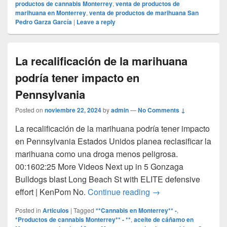
productos de cannabis Monterrey
,
venta de productos de
marihuana en Monterrey
,
venta de productos de marihuana San
Pedro Garza García
|
Leave a reply
La recalificación de la marihuana
podría tener impacto en
Pennsylvania
Posted on
noviembre 22, 2024
by
admin
—
No Comments ↓
La recalificación de la marihuana podría tener impacto
en Pennsylvania Estados Unidos planea reclasificar la
marihuana como una droga menos peligrosa.
00:1602:25 More Videos Next up in 5 Gonzaga
Bulldogs blast Long Beach St with ELITE defensive
La recalificación de
effort | KenPom No.
Continue reading
→
Posted in
Articulos
|
Tagged
**Cannabis en Monterrey** -
,
*Productos de cannabis Monterrey** - **
,
aceite de cáñamo en