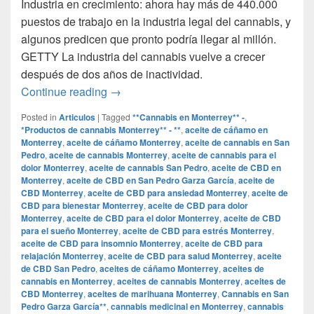
Industria en crecimiento: ahora hay más de 440.000
puestos de trabajo en la industria legal del cannabis, y
algunos predicen que pronto podría llegar al millón.
GETTY La industria del cannabis vuelve a crecer
después de dos años de inactividad.
Por qué la industria del cannabis exper
Continue reading
→
Posted in
Articulos
|
Tagged
**Cannabis en Monterrey** -
,
*Productos de cannabis Monterrey** - **
,
aceite de cáñamo en
Monterrey
,
aceite de cáñamo Monterrey
,
aceite de cannabis en San
Pedro
,
aceite de cannabis Monterrey
,
aceite de cannabis para el
dolor Monterrey
,
aceite de cannabis San Pedro
,
aceite de CBD en
Monterrey
,
aceite de CBD en San Pedro Garza García
,
aceite de
CBD Monterrey
,
aceite de CBD para ansiedad Monterrey
,
aceite de
CBD para bienestar Monterrey
,
aceite de CBD para dolor
Monterrey
,
aceite de CBD para el dolor Monterrey
,
aceite de CBD
para el sueño Monterrey
,
aceite de CBD para estrés Monterrey
,
aceite de CBD para insomnio Monterrey
,
aceite de CBD para
relajación Monterrey
,
aceite de CBD para salud Monterrey
,
aceite
de CBD San Pedro
,
aceites de cáñamo Monterrey
,
aceites de
cannabis en Monterrey
,
aceites de cannabis Monterrey
,
aceites de
CBD Monterrey
,
aceites de marihuana Monterrey
,
Cannabis en San
Pedro Garza García**
,
cannabis medicinal en Monterrey
,
cannabis