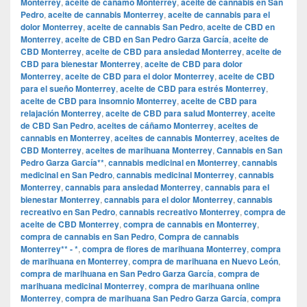
Monterrey
,
aceite de cáñamo Monterrey
,
aceite de cannabis en San
Pedro
,
aceite de cannabis Monterrey
,
aceite de cannabis para el
dolor Monterrey
,
aceite de cannabis San Pedro
,
aceite de CBD en
Monterrey
,
aceite de CBD en San Pedro Garza García
,
aceite de
CBD Monterrey
,
aceite de CBD para ansiedad Monterrey
,
aceite de
CBD para bienestar Monterrey
,
aceite de CBD para dolor
Monterrey
,
aceite de CBD para el dolor Monterrey
,
aceite de CBD
para el sueño Monterrey
,
aceite de CBD para estrés Monterrey
,
aceite de CBD para insomnio Monterrey
,
aceite de CBD para
relajación Monterrey
,
aceite de CBD para salud Monterrey
,
aceite
de CBD San Pedro
,
aceites de cáñamo Monterrey
,
aceites de
cannabis en Monterrey
,
aceites de cannabis Monterrey
,
aceites de
CBD Monterrey
,
aceites de marihuana Monterrey
,
Cannabis en San
Pedro Garza García**
,
cannabis medicinal en Monterrey
,
cannabis
medicinal en San Pedro
,
cannabis medicinal Monterrey
,
cannabis
Monterrey
,
cannabis para ansiedad Monterrey
,
cannabis para el
bienestar Monterrey
,
cannabis para el dolor Monterrey
,
cannabis
recreativo en San Pedro
,
cannabis recreativo Monterrey
,
compra de
aceite de CBD Monterrey
,
compra de cannabis en Monterrey
,
compra de cannabis en San Pedro
,
Compra de cannabis
Monterrey** - *
,
compra de flores de marihuana Monterrey
,
compra
de marihuana en Monterrey
,
compra de marihuana en Nuevo León
,
compra de marihuana en San Pedro Garza García
,
compra de
marihuana medicinal Monterrey
,
compra de marihuana online
Monterrey
,
compra de marihuana San Pedro Garza García
,
compra