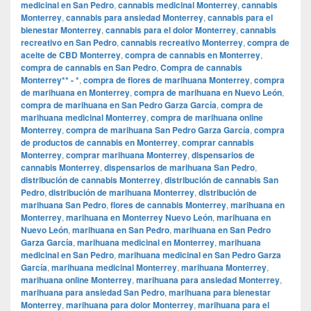
medicinal en San Pedro
,
cannabis medicinal Monterrey
,
cannabis
Monterrey
,
cannabis para ansiedad Monterrey
,
cannabis para el
bienestar Monterrey
,
cannabis para el dolor Monterrey
,
cannabis
recreativo en San Pedro
,
cannabis recreativo Monterrey
,
compra de
aceite de CBD Monterrey
,
compra de cannabis en Monterrey
,
compra de cannabis en San Pedro
,
Compra de cannabis
Monterrey** - *
,
compra de flores de marihuana Monterrey
,
compra
de marihuana en Monterrey
,
compra de marihuana en Nuevo León
,
compra de marihuana en San Pedro Garza García
,
compra de
marihuana medicinal Monterrey
,
compra de marihuana online
Monterrey
,
compra de marihuana San Pedro Garza García
,
compra
de productos de cannabis en Monterrey
,
comprar cannabis
Monterrey
,
comprar marihuana Monterrey
,
dispensarios de
cannabis Monterrey
,
dispensarios de marihuana San Pedro
,
distribución de cannabis Monterrey
,
distribución de cannabis San
Pedro
,
distribución de marihuana Monterrey
,
distribución de
marihuana San Pedro
,
flores de cannabis Monterrey
,
marihuana en
Monterrey
,
marihuana en Monterrey Nuevo León
,
marihuana en
Nuevo León
,
marihuana en San Pedro
,
marihuana en San Pedro
Garza García
,
marihuana medicinal en Monterrey
,
marihuana
medicinal en San Pedro
,
marihuana medicinal en San Pedro Garza
García
,
marihuana medicinal Monterrey
,
marihuana Monterrey
,
marihuana online Monterrey
,
marihuana para ansiedad Monterrey
,
marihuana para ansiedad San Pedro
,
marihuana para bienestar
Monterrey
,
marihuana para dolor Monterrey
,
marihuana para el