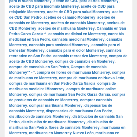
para el sueño Monterrey
,
aceite de CBD para estrés Monterrey
,
aceite de CBD para insomnio Monterrey
,
aceite de CBD para
relajación Monterrey
,
aceite de CBD para salud Monterrey
,
aceite
de CBD San Pedro
,
aceites de cáñamo Monterrey
,
aceites de
cannabis en Monterrey
,
aceites de cannabis Monterrey
,
aceites de
CBD Monterrey
,
aceites de marihuana Monterrey
,
Cannabis en San
Pedro Garza García**
,
cannabis medicinal en Monterrey
,
cannabis
medicinal en San Pedro
,
cannabis medicinal Monterrey
,
cannabis
Monterrey
,
cannabis para ansiedad Monterrey
,
cannabis para el
bienestar Monterrey
,
cannabis para el dolor Monterrey
,
cannabis
recreativo en San Pedro
,
cannabis recreativo Monterrey
,
compra de
aceite de CBD Monterrey
,
compra de cannabis en Monterrey
,
compra de cannabis en San Pedro
,
Compra de cannabis
Monterrey** - *
,
compra de flores de marihuana Monterrey
,
compra
de marihuana en Monterrey
,
compra de marihuana en Nuevo León
,
compra de marihuana en San Pedro Garza García
,
compra de
marihuana medicinal Monterrey
,
compra de marihuana online
Monterrey
,
compra de marihuana San Pedro Garza García
,
compra
de productos de cannabis en Monterrey
,
comprar cannabis
Monterrey
,
comprar marihuana Monterrey
,
dispensarios de
cannabis Monterrey
,
dispensarios de marihuana San Pedro
,
distribución de cannabis Monterrey
,
distribución de cannabis San
Pedro
,
distribución de marihuana Monterrey
,
distribución de
marihuana San Pedro
,
flores de cannabis Monterrey
,
marihuana en
Monterrey
,
marihuana en Monterrey Nuevo León
,
marihuana en