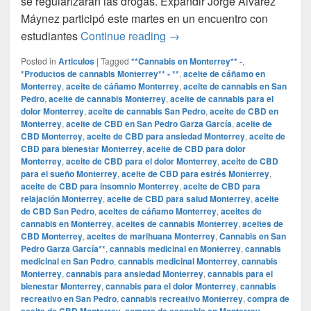
se regularizaran las drogas. Expandir Jorge Álvarez
Máynez participó este martes en un encuentro con
Regularización de las droga
estudiantes
Continue reading
→
Posted in
Articulos
|
Tagged
**Cannabis en Monterrey** -
,
*Productos de cannabis Monterrey** - **
,
aceite de cáñamo en
Monterrey
,
aceite de cáñamo Monterrey
,
aceite de cannabis en San
Pedro
,
aceite de cannabis Monterrey
,
aceite de cannabis para el
dolor Monterrey
,
aceite de cannabis San Pedro
,
aceite de CBD en
Monterrey
,
aceite de CBD en San Pedro Garza García
,
aceite de
CBD Monterrey
,
aceite de CBD para ansiedad Monterrey
,
aceite de
CBD para bienestar Monterrey
,
aceite de CBD para dolor
Monterrey
,
aceite de CBD para el dolor Monterrey
,
aceite de CBD
para el sueño Monterrey
,
aceite de CBD para estrés Monterrey
,
aceite de CBD para insomnio Monterrey
,
aceite de CBD para
relajación Monterrey
,
aceite de CBD para salud Monterrey
,
aceite
de CBD San Pedro
,
aceites de cáñamo Monterrey
,
aceites de
cannabis en Monterrey
,
aceites de cannabis Monterrey
,
aceites de
CBD Monterrey
,
aceites de marihuana Monterrey
,
Cannabis en San
Pedro Garza García**
,
cannabis medicinal en Monterrey
,
cannabis
medicinal en San Pedro
,
cannabis medicinal Monterrey
,
cannabis
Monterrey
,
cannabis para ansiedad Monterrey
,
cannabis para el
bienestar Monterrey
,
cannabis para el dolor Monterrey
,
cannabis
recreativo en San Pedro
,
cannabis recreativo Monterrey
,
compra de
aceite de CBD Monterrey
,
compra de cannabis en Monterrey
,