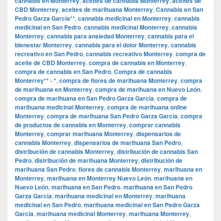
cannabis en Monterrey
,
aceites de cannabis Monterrey
,
aceites de
CBD Monterrey
,
aceites de marihuana Monterrey
,
Cannabis en San
Pedro Garza García**
,
cannabis medicinal en Monterrey
,
cannabis
medicinal en San Pedro
,
cannabis medicinal Monterrey
,
cannabis
Monterrey
,
cannabis para ansiedad Monterrey
,
cannabis para el
bienestar Monterrey
,
cannabis para el dolor Monterrey
,
cannabis
recreativo en San Pedro
,
cannabis recreativo Monterrey
,
compra de
aceite de CBD Monterrey
,
compra de cannabis en Monterrey
,
compra de cannabis en San Pedro
,
Compra de cannabis
Monterrey** - *
,
compra de flores de marihuana Monterrey
,
compra
de marihuana en Monterrey
,
compra de marihuana en Nuevo León
,
compra de marihuana en San Pedro Garza García
,
compra de
marihuana medicinal Monterrey
,
compra de marihuana online
Monterrey
,
compra de marihuana San Pedro Garza García
,
compra
de productos de cannabis en Monterrey
,
comprar cannabis
Monterrey
,
comprar marihuana Monterrey
,
dispensarios de
cannabis Monterrey
,
dispensarios de marihuana San Pedro
,
distribución de cannabis Monterrey
,
distribución de cannabis San
Pedro
,
distribución de marihuana Monterrey
,
distribución de
marihuana San Pedro
,
flores de cannabis Monterrey
,
marihuana en
Monterrey
,
marihuana en Monterrey Nuevo León
,
marihuana en
Nuevo León
,
marihuana en San Pedro
,
marihuana en San Pedro
Garza García
,
marihuana medicinal en Monterrey
,
marihuana
medicinal en San Pedro
,
marihuana medicinal en San Pedro Garza
García
,
marihuana medicinal Monterrey
,
marihuana Monterrey
,