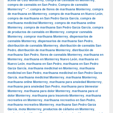
compra de cannabis en San Pedro
,
Compra de cannabis
Monterrey** - *
,
compra de flores de marihuana Monterrey
,
compra
de marihuana en Monterrey
,
compra de marihuana en Nuevo León
,
compra de marihuana en San Pedro Garza García
,
compra de
marihuana medicinal Monterrey
,
compra de marihuana online
Monterrey
,
compra de marihuana San Pedro Garza García
,
compra
de productos de cannabis en Monterrey
,
comprar cannabis
Monterrey
,
comprar marihuana Monterrey
,
dispensarios de
cannabis Monterrey
,
dispensarios de marihuana San Pedro
,
distribución de cannabis Monterrey
,
distribución de cannabis San
Pedro
,
distribución de marihuana Monterrey
,
distribución de
marihuana San Pedro
,
flores de cannabis Monterrey
,
marihuana en
Monterrey
,
marihuana en Monterrey Nuevo León
,
marihuana en
Nuevo León
,
marihuana en San Pedro
,
marihuana en San Pedro
Garza García
,
marihuana medicinal en Monterrey
,
marihuana
medicinal en San Pedro
,
marihuana medicinal en San Pedro Garza
García
,
marihuana medicinal Monterrey
,
marihuana Monterrey
,
marihuana online Monterrey
,
marihuana para ansiedad Monterrey
,
marihuana para ansiedad San Pedro
,
marihuana para bienestar
Monterrey
,
marihuana para dolor Monterrey
,
marihuana para el
dolor Monterrey
,
marihuana para insomnio Monterrey
,
marihuana
recreativa en Monterrey
,
marihuana recreativa en San Pedro
,
marihuana recreativa Monterrey
,
marihuana San Pedro Garza
García
,
mota Monterrey
,
productos de cáñamo en Monterrey
,