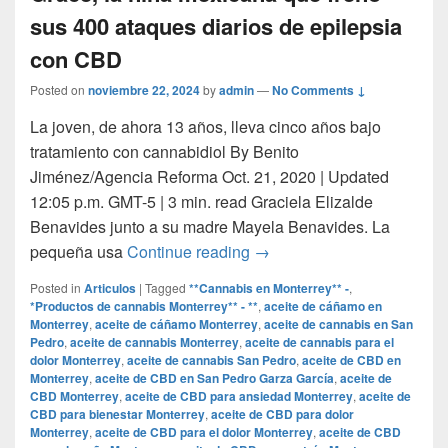
sus 400 ataques diarios de epilepsia
con CBD
Posted on
noviembre 22, 2024
by
admin
—
No Comments ↓
La joven, de ahora 13 años, lleva cinco años bajo
tratamiento con cannabidiol By Benito
Jiménez/Agencia Reforma Oct. 21, 2020 | Updated
12:05 p.m. GMT-5 | 3 min. read Graciela Elizalde
Benavides junto a su madre Mayela Benavides. La
Grace, la niña mexicana qu
pequeña usa
Continue reading
→
Posted in
Articulos
|
Tagged
**Cannabis en Monterrey** -
,
*Productos de cannabis Monterrey** - **
,
aceite de cáñamo en
Monterrey
,
aceite de cáñamo Monterrey
,
aceite de cannabis en San
Pedro
,
aceite de cannabis Monterrey
,
aceite de cannabis para el
dolor Monterrey
,
aceite de cannabis San Pedro
,
aceite de CBD en
Monterrey
,
aceite de CBD en San Pedro Garza García
,
aceite de
CBD Monterrey
,
aceite de CBD para ansiedad Monterrey
,
aceite de
CBD para bienestar Monterrey
,
aceite de CBD para dolor
Monterrey
,
aceite de CBD para el dolor Monterrey
,
aceite de CBD