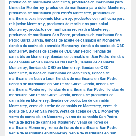
productos de marihuana Monterrey
,
productos de marihuana para
bienestar Monterrey
,
productos de marihuana para dolor Monterrey
,
productos de marihuana para estrés Monterrey
,
productos de
marihuana para insomnio Monterrey
,
productos de marihuana para
relajación Monterrey
,
productos de marihuana para salud
Monterrey
,
productos de marihuana recreativa Monterrey
,
productos de marihuana San Pedro
,
productos de marihuana San
Pedro Garza García
,
tiendas de aceite de cannabis en Monterrey
,
tiendas de aceite de cannabis Monterrey
,
tiendas de aceite de CBD
Monterrey
,
tiendas de aceite de CBD San Pedro
,
tiendas de
cannabis en Monterrey
,
tiendas de cannabis en San Pedro
,
tiendas
de cannabis en San Pedro Garza García
,
tiendas de cannabis
Monterrey
,
tiendas de CBD en Monterrey
,
tiendas de CBD
Monterrey
,
tiendas de marihuana en Monterrey
,
tiendas de
marihuana en Nuevo León
,
tiendas de marihuana en San Pedro
,
tiendas de marihuana en San Pedro Garza García
,
tiendas de
marihuana Monterrey
,
tiendas de marihuana San Pedro
,
tiendas de
marihuana San Pedro Garza García
,
tiendas de productos de
cannabis en Monterrey
,
tiendas de productos de cannabis
Monterrey
,
venta de aceite de cannabis en Monterrey
,
venta de
aceite de CBD en San Pedro
,
venta de aceite de CBD Monterrey
,
venta de cannabis en Monterrey
,
venta de cannabis San Pedro
,
venta de flores de cannabis Monterrey
,
venta de flores de
marihuana Monterrey
,
venta de flores de marihuana San Pedro
,
venta de marihuana en Monterrey
,
venta de marihuana en San