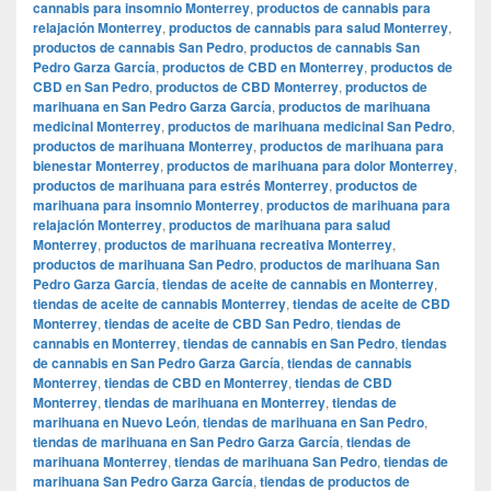
cannabis para insomnio Monterrey
,
productos de cannabis para
relajación Monterrey
,
productos de cannabis para salud Monterrey
,
productos de cannabis San Pedro
,
productos de cannabis San
Pedro Garza García
,
productos de CBD en Monterrey
,
productos de
CBD en San Pedro
,
productos de CBD Monterrey
,
productos de
marihuana en San Pedro Garza García
,
productos de marihuana
medicinal Monterrey
,
productos de marihuana medicinal San Pedro
,
productos de marihuana Monterrey
,
productos de marihuana para
bienestar Monterrey
,
productos de marihuana para dolor Monterrey
,
productos de marihuana para estrés Monterrey
,
productos de
marihuana para insomnio Monterrey
,
productos de marihuana para
relajación Monterrey
,
productos de marihuana para salud
Monterrey
,
productos de marihuana recreativa Monterrey
,
productos de marihuana San Pedro
,
productos de marihuana San
Pedro Garza García
,
tiendas de aceite de cannabis en Monterrey
,
tiendas de aceite de cannabis Monterrey
,
tiendas de aceite de CBD
Monterrey
,
tiendas de aceite de CBD San Pedro
,
tiendas de
cannabis en Monterrey
,
tiendas de cannabis en San Pedro
,
tiendas
de cannabis en San Pedro Garza García
,
tiendas de cannabis
Monterrey
,
tiendas de CBD en Monterrey
,
tiendas de CBD
Monterrey
,
tiendas de marihuana en Monterrey
,
tiendas de
marihuana en Nuevo León
,
tiendas de marihuana en San Pedro
,
tiendas de marihuana en San Pedro Garza García
,
tiendas de
marihuana Monterrey
,
tiendas de marihuana San Pedro
,
tiendas de
marihuana San Pedro Garza García
,
tiendas de productos de