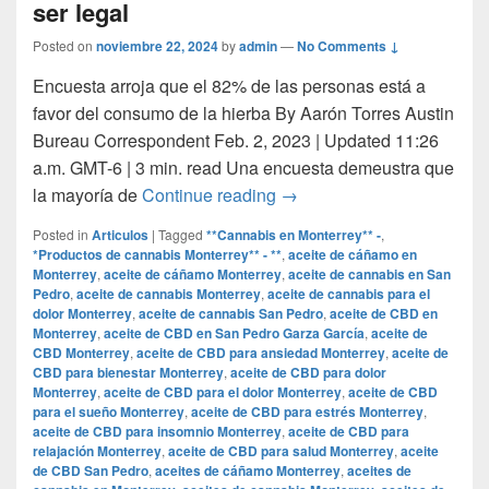
ser legal
Posted on
noviembre 22, 2024
by
admin
—
No Comments ↓
Encuesta arroja que el 82% de las personas está a
favor del consumo de la hierba By Aarón Torres Austin
Bureau Correspondent Feb. 2, 2023 | Updated 11:26
a.m. GMT-6 | 3 min. read Una encuesta demeustra que
Mayoría de los texanos cre
la mayoría de
Continue reading
→
Posted in
Articulos
|
Tagged
**Cannabis en Monterrey** -
,
*Productos de cannabis Monterrey** - **
,
aceite de cáñamo en
Monterrey
,
aceite de cáñamo Monterrey
,
aceite de cannabis en San
Pedro
,
aceite de cannabis Monterrey
,
aceite de cannabis para el
dolor Monterrey
,
aceite de cannabis San Pedro
,
aceite de CBD en
Monterrey
,
aceite de CBD en San Pedro Garza García
,
aceite de
CBD Monterrey
,
aceite de CBD para ansiedad Monterrey
,
aceite de
CBD para bienestar Monterrey
,
aceite de CBD para dolor
Monterrey
,
aceite de CBD para el dolor Monterrey
,
aceite de CBD
para el sueño Monterrey
,
aceite de CBD para estrés Monterrey
,
aceite de CBD para insomnio Monterrey
,
aceite de CBD para
relajación Monterrey
,
aceite de CBD para salud Monterrey
,
aceite
de CBD San Pedro
,
aceites de cáñamo Monterrey
,
aceites de