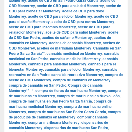
Monterrey
,
aceite de CBD en San Pedro Garza García
,
aceite de
CBD Monterrey
,
aceite de CBD para ansiedad Monterrey
,
aceite de
CBD para bienestar Monterrey
,
aceite de CBD para dolor
Monterrey
,
aceite de CBD para el dolor Monterrey
,
aceite de CBD
para el sueño Monterrey
,
aceite de CBD para estrés Monterrey
,
aceite de CBD para insomnio Monterrey
,
aceite de CBD para
relajación Monterrey
,
aceite de CBD para salud Monterrey
,
aceite
de CBD San Pedro
,
aceites de cáñamo Monterrey
,
aceites de
cannabis en Monterrey
,
aceites de cannabis Monterrey
,
aceites de
CBD Monterrey
,
aceites de marihuana Monterrey
,
Cannabis en San
Pedro Garza García**
,
cannabis medicinal en Monterrey
,
cannabis
medicinal en San Pedro
,
cannabis medicinal Monterrey
,
cannabis
Monterrey
,
cannabis para ansiedad Monterrey
,
cannabis para el
bienestar Monterrey
,
cannabis para el dolor Monterrey
,
cannabis
recreativo en San Pedro
,
cannabis recreativo Monterrey
,
compra de
aceite de CBD Monterrey
,
compra de cannabis en Monterrey
,
compra de cannabis en San Pedro
,
Compra de cannabis
Monterrey** - *
,
compra de flores de marihuana Monterrey
,
compra
de marihuana en Monterrey
,
compra de marihuana en Nuevo León
,
compra de marihuana en San Pedro Garza García
,
compra de
marihuana medicinal Monterrey
,
compra de marihuana online
Monterrey
,
compra de marihuana San Pedro Garza García
,
compra
de productos de cannabis en Monterrey
,
comprar cannabis
Monterrey
,
comprar marihuana Monterrey
,
dispensarios de
cannabis Monterrey
,
dispensarios de marihuana San Pedro
,