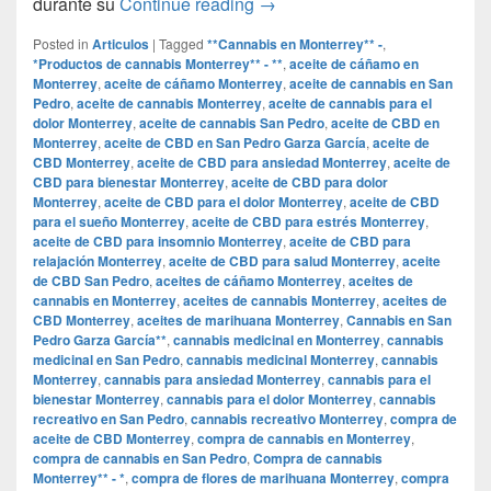
Cervezas, porros y rap: Álva
durante su
Continue reading
→
Posted in
Articulos
|
Tagged
**Cannabis en Monterrey** -
,
*Productos de cannabis Monterrey** - **
,
aceite de cáñamo en
Monterrey
,
aceite de cáñamo Monterrey
,
aceite de cannabis en San
Pedro
,
aceite de cannabis Monterrey
,
aceite de cannabis para el
dolor Monterrey
,
aceite de cannabis San Pedro
,
aceite de CBD en
Monterrey
,
aceite de CBD en San Pedro Garza García
,
aceite de
CBD Monterrey
,
aceite de CBD para ansiedad Monterrey
,
aceite de
CBD para bienestar Monterrey
,
aceite de CBD para dolor
Monterrey
,
aceite de CBD para el dolor Monterrey
,
aceite de CBD
para el sueño Monterrey
,
aceite de CBD para estrés Monterrey
,
aceite de CBD para insomnio Monterrey
,
aceite de CBD para
relajación Monterrey
,
aceite de CBD para salud Monterrey
,
aceite
de CBD San Pedro
,
aceites de cáñamo Monterrey
,
aceites de
cannabis en Monterrey
,
aceites de cannabis Monterrey
,
aceites de
CBD Monterrey
,
aceites de marihuana Monterrey
,
Cannabis en San
Pedro Garza García**
,
cannabis medicinal en Monterrey
,
cannabis
medicinal en San Pedro
,
cannabis medicinal Monterrey
,
cannabis
Monterrey
,
cannabis para ansiedad Monterrey
,
cannabis para el
bienestar Monterrey
,
cannabis para el dolor Monterrey
,
cannabis
recreativo en San Pedro
,
cannabis recreativo Monterrey
,
compra de
aceite de CBD Monterrey
,
compra de cannabis en Monterrey
,
compra de cannabis en San Pedro
,
Compra de cannabis
Monterrey** - *
,
compra de flores de marihuana Monterrey
,
compra