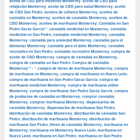
aceite de CBD para insomnio Monterrey
,
aceite de CBD para
relajación Monterrey
,
aceite de CBD para salud Monterrey
,
aceite
de CBD San Pedro
,
aceites de cáñamo Monterrey
,
aceites de
cannabis en Monterrey
,
aceites de cannabis Monterrey
,
aceites de
CBD Monterrey
,
aceites de marihuana Monterrey
,
Cannabis en San
Pedro Garza García**
,
cannabis medicinal en Monterrey
,
cannabis
medicinal en San Pedro
,
cannabis medicinal Monterrey
,
cannabis
Monterrey
,
cannabis para ansiedad Monterrey
,
cannabis para el
bienestar Monterrey
,
cannabis para el dolor Monterrey
,
cannabis
recreativo en San Pedro
,
cannabis recreativo Monterrey
,
compra de
aceite de CBD Monterrey
,
compra de cannabis en Monterrey
,
compra de cannabis en San Pedro
,
Compra de cannabis
Monterrey** - *
,
compra de flores de marihuana Monterrey
,
compra
de marihuana en Monterrey
,
compra de marihuana en Nuevo León
,
compra de marihuana en San Pedro Garza García
,
compra de
marihuana medicinal Monterrey
,
compra de marihuana online
Monterrey
,
compra de marihuana San Pedro Garza García
,
compra
de productos de cannabis en Monterrey
,
comprar cannabis
Monterrey
,
comprar marihuana Monterrey
,
dispensarios de
cannabis Monterrey
,
dispensarios de marihuana San Pedro
,
distribución de cannabis Monterrey
,
distribución de cannabis San
Pedro
,
distribución de marihuana Monterrey
,
distribución de
marihuana San Pedro
,
flores de cannabis Monterrey
,
marihuana en
Monterrey
,
marihuana en Monterrey Nuevo León
,
marihuana en
Nuevo León
,
marihuana en San Pedro
,
marihuana en San Pedro