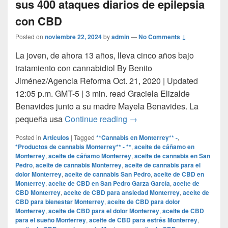
sus 400 ataques diarios de epilepsia
con CBD
Posted on
noviembre 22, 2024
by
admin
—
No Comments ↓
La joven, de ahora 13 años, lleva cinco años bajo
tratamiento con cannabidiol By Benito
Jiménez/Agencia Reforma Oct. 21, 2020 | Updated
12:05 p.m. GMT-5 | 3 min. read Graciela Elizalde
Benavides junto a su madre Mayela Benavides. La
Grace, la niña mexicana qu
pequeña usa
Continue reading
→
Posted in
Articulos
|
Tagged
**Cannabis en Monterrey** -
,
*Productos de cannabis Monterrey** - **
,
aceite de cáñamo en
Monterrey
,
aceite de cáñamo Monterrey
,
aceite de cannabis en San
Pedro
,
aceite de cannabis Monterrey
,
aceite de cannabis para el
dolor Monterrey
,
aceite de cannabis San Pedro
,
aceite de CBD en
Monterrey
,
aceite de CBD en San Pedro Garza García
,
aceite de
CBD Monterrey
,
aceite de CBD para ansiedad Monterrey
,
aceite de
CBD para bienestar Monterrey
,
aceite de CBD para dolor
Monterrey
,
aceite de CBD para el dolor Monterrey
,
aceite de CBD
para el sueño Monterrey
,
aceite de CBD para estrés Monterrey
,