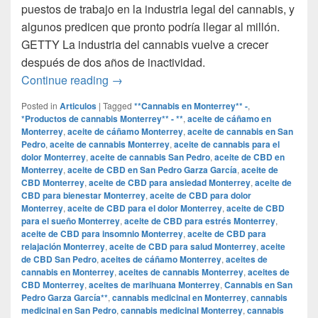
puestos de trabajo en la industria legal del cannabis, y
algunos predicen que pronto podría llegar al millón.
GETTY La industria del cannabis vuelve a crecer
después de dos años de inactividad.
Por qué la industria del cannabis exper
Continue reading
→
Posted in
Articulos
|
Tagged
**Cannabis en Monterrey** -
,
*Productos de cannabis Monterrey** - **
,
aceite de cáñamo en
Monterrey
,
aceite de cáñamo Monterrey
,
aceite de cannabis en San
Pedro
,
aceite de cannabis Monterrey
,
aceite de cannabis para el
dolor Monterrey
,
aceite de cannabis San Pedro
,
aceite de CBD en
Monterrey
,
aceite de CBD en San Pedro Garza García
,
aceite de
CBD Monterrey
,
aceite de CBD para ansiedad Monterrey
,
aceite de
CBD para bienestar Monterrey
,
aceite de CBD para dolor
Monterrey
,
aceite de CBD para el dolor Monterrey
,
aceite de CBD
para el sueño Monterrey
,
aceite de CBD para estrés Monterrey
,
aceite de CBD para insomnio Monterrey
,
aceite de CBD para
relajación Monterrey
,
aceite de CBD para salud Monterrey
,
aceite
de CBD San Pedro
,
aceites de cáñamo Monterrey
,
aceites de
cannabis en Monterrey
,
aceites de cannabis Monterrey
,
aceites de
CBD Monterrey
,
aceites de marihuana Monterrey
,
Cannabis en San
Pedro Garza García**
,
cannabis medicinal en Monterrey
,
cannabis
medicinal en San Pedro
,
cannabis medicinal Monterrey
,
cannabis