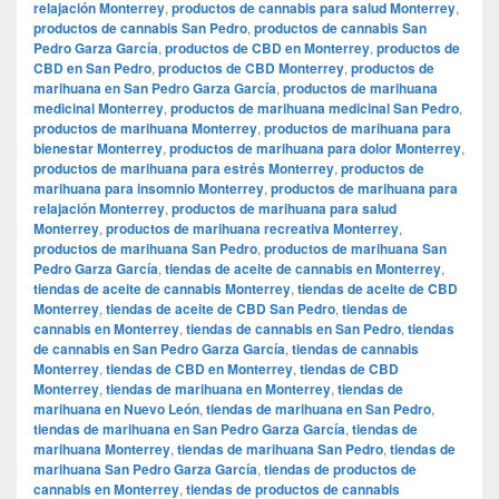
relajación Monterrey
,
productos de cannabis para salud Monterrey
,
productos de cannabis San Pedro
,
productos de cannabis San
Pedro Garza García
,
productos de CBD en Monterrey
,
productos de
CBD en San Pedro
,
productos de CBD Monterrey
,
productos de
marihuana en San Pedro Garza García
,
productos de marihuana
medicinal Monterrey
,
productos de marihuana medicinal San Pedro
,
productos de marihuana Monterrey
,
productos de marihuana para
bienestar Monterrey
,
productos de marihuana para dolor Monterrey
,
productos de marihuana para estrés Monterrey
,
productos de
marihuana para insomnio Monterrey
,
productos de marihuana para
relajación Monterrey
,
productos de marihuana para salud
Monterrey
,
productos de marihuana recreativa Monterrey
,
productos de marihuana San Pedro
,
productos de marihuana San
Pedro Garza García
,
tiendas de aceite de cannabis en Monterrey
,
tiendas de aceite de cannabis Monterrey
,
tiendas de aceite de CBD
Monterrey
,
tiendas de aceite de CBD San Pedro
,
tiendas de
cannabis en Monterrey
,
tiendas de cannabis en San Pedro
,
tiendas
de cannabis en San Pedro Garza García
,
tiendas de cannabis
Monterrey
,
tiendas de CBD en Monterrey
,
tiendas de CBD
Monterrey
,
tiendas de marihuana en Monterrey
,
tiendas de
marihuana en Nuevo León
,
tiendas de marihuana en San Pedro
,
tiendas de marihuana en San Pedro Garza García
,
tiendas de
marihuana Monterrey
,
tiendas de marihuana San Pedro
,
tiendas de
marihuana San Pedro Garza García
,
tiendas de productos de
cannabis en Monterrey
,
tiendas de productos de cannabis