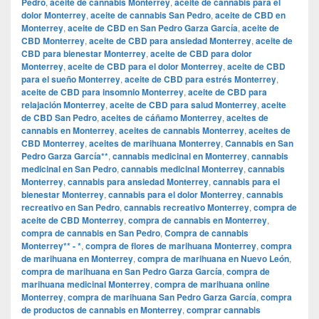
Pedro
,
aceite de cannabis Monterrey
,
aceite de cannabis para el
dolor Monterrey
,
aceite de cannabis San Pedro
,
aceite de CBD en
Monterrey
,
aceite de CBD en San Pedro Garza García
,
aceite de
CBD Monterrey
,
aceite de CBD para ansiedad Monterrey
,
aceite de
CBD para bienestar Monterrey
,
aceite de CBD para dolor
Monterrey
,
aceite de CBD para el dolor Monterrey
,
aceite de CBD
para el sueño Monterrey
,
aceite de CBD para estrés Monterrey
,
aceite de CBD para insomnio Monterrey
,
aceite de CBD para
relajación Monterrey
,
aceite de CBD para salud Monterrey
,
aceite
de CBD San Pedro
,
aceites de cáñamo Monterrey
,
aceites de
cannabis en Monterrey
,
aceites de cannabis Monterrey
,
aceites de
CBD Monterrey
,
aceites de marihuana Monterrey
,
Cannabis en San
Pedro Garza García**
,
cannabis medicinal en Monterrey
,
cannabis
medicinal en San Pedro
,
cannabis medicinal Monterrey
,
cannabis
Monterrey
,
cannabis para ansiedad Monterrey
,
cannabis para el
bienestar Monterrey
,
cannabis para el dolor Monterrey
,
cannabis
recreativo en San Pedro
,
cannabis recreativo Monterrey
,
compra de
aceite de CBD Monterrey
,
compra de cannabis en Monterrey
,
compra de cannabis en San Pedro
,
Compra de cannabis
Monterrey** - *
,
compra de flores de marihuana Monterrey
,
compra
de marihuana en Monterrey
,
compra de marihuana en Nuevo León
,
compra de marihuana en San Pedro Garza García
,
compra de
marihuana medicinal Monterrey
,
compra de marihuana online
Monterrey
,
compra de marihuana San Pedro Garza García
,
compra
de productos de cannabis en Monterrey
,
comprar cannabis