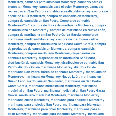
Monterrey
,
cannabis para ansiedad Monterrey
,
cannabis para el
bienestar Monterrey
,
cannabis para el dolor Monterrey
,
cannabis
recreativo en San Pedro
,
cannabis recreativo Monterrey
,
compra de
aceite de CBD Monterrey
,
compra de cannabis en Monterrey
,
compra de cannabis en San Pedro
,
Compra de cannabis
Monterrey** - *
,
compra de flores de marihuana Monterrey
,
compra
de marihuana en Monterrey
,
compra de marihuana en Nuevo León
,
compra de marihuana en San Pedro Garza García
,
compra de
marihuana medicinal Monterrey
,
compra de marihuana online
Monterrey
,
compra de marihuana San Pedro Garza García
,
compra
de productos de cannabis en Monterrey
,
comprar cannabis
Monterrey
,
comprar marihuana Monterrey
,
dispensarios de
cannabis Monterrey
,
dispensarios de marihuana San Pedro
,
distribución de cannabis Monterrey
,
distribución de cannabis San
Pedro
,
distribución de marihuana Monterrey
,
distribución de
marihuana San Pedro
,
flores de cannabis Monterrey
,
marihuana en
Monterrey
,
marihuana en Monterrey Nuevo León
,
marihuana en
Nuevo León
,
marihuana en San Pedro
,
marihuana en San Pedro
Garza García
,
marihuana medicinal en Monterrey
,
marihuana
medicinal en San Pedro
,
marihuana medicinal en San Pedro Garza
García
,
marihuana medicinal Monterrey
,
marihuana Monterrey
,
marihuana online Monterrey
,
marihuana para ansiedad Monterrey
,
marihuana para ansiedad San Pedro
,
marihuana para bienestar
Monterrey
,
marihuana para dolor Monterrey
,
marihuana para el
dolor Monterrey
,
marihuana para insomnio Monterrey
,
marihuana