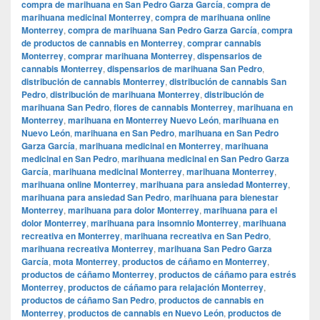
compra de marihuana en San Pedro Garza García
,
compra de
marihuana medicinal Monterrey
,
compra de marihuana online
Monterrey
,
compra de marihuana San Pedro Garza García
,
compra
de productos de cannabis en Monterrey
,
comprar cannabis
Monterrey
,
comprar marihuana Monterrey
,
dispensarios de
cannabis Monterrey
,
dispensarios de marihuana San Pedro
,
distribución de cannabis Monterrey
,
distribución de cannabis San
Pedro
,
distribución de marihuana Monterrey
,
distribución de
marihuana San Pedro
,
flores de cannabis Monterrey
,
marihuana en
Monterrey
,
marihuana en Monterrey Nuevo León
,
marihuana en
Nuevo León
,
marihuana en San Pedro
,
marihuana en San Pedro
Garza García
,
marihuana medicinal en Monterrey
,
marihuana
medicinal en San Pedro
,
marihuana medicinal en San Pedro Garza
García
,
marihuana medicinal Monterrey
,
marihuana Monterrey
,
marihuana online Monterrey
,
marihuana para ansiedad Monterrey
,
marihuana para ansiedad San Pedro
,
marihuana para bienestar
Monterrey
,
marihuana para dolor Monterrey
,
marihuana para el
dolor Monterrey
,
marihuana para insomnio Monterrey
,
marihuana
recreativa en Monterrey
,
marihuana recreativa en San Pedro
,
marihuana recreativa Monterrey
,
marihuana San Pedro Garza
García
,
mota Monterrey
,
productos de cáñamo en Monterrey
,
productos de cáñamo Monterrey
,
productos de cáñamo para estrés
Monterrey
,
productos de cáñamo para relajación Monterrey
,
productos de cáñamo San Pedro
,
productos de cannabis en
Monterrey
,
productos de cannabis en Nuevo León
,
productos de