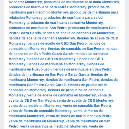
bienestar Monterrey
,
productos de marihuana para dolor Monterrey
,
productos de marihuana para estrés Monterrey
,
productos de
marihuana para insomnio Monterrey
,
productos de marihuana para
relajación Monterrey
,
productos de marihuana para salud
Monterrey
,
productos de marihuana recreativa Monterrey
,
productos de marihuana San Pedro
,
productos de marihuana San
Pedro Garza García
,
tiendas de aceite de cannabis en Monterrey
,
tiendas de aceite de cannabis Monterrey
,
tiendas de aceite de CBD
Monterrey
,
tiendas de aceite de CBD San Pedro
,
tiendas de
cannabis en Monterrey
,
tiendas de cannabis en San Pedro
,
tiendas
de cannabis en San Pedro Garza García
,
tiendas de cannabis
Monterrey
,
tiendas de CBD en Monterrey
,
tiendas de CBD
Monterrey
,
tiendas de marihuana en Monterrey
,
tiendas de
marihuana en Nuevo León
,
tiendas de marihuana en San Pedro
,
tiendas de marihuana en San Pedro Garza García
,
tiendas de
marihuana Monterrey
,
tiendas de marihuana San Pedro
,
tiendas de
marihuana San Pedro Garza García
,
tiendas de productos de
cannabis en Monterrey
,
tiendas de productos de cannabis
Monterrey
,
venta de aceite de cannabis en Monterrey
,
venta de
aceite de CBD en San Pedro
,
venta de aceite de CBD Monterrey
,
venta de cannabis en Monterrey
,
venta de cannabis San Pedro
,
venta de flores de cannabis Monterrey
,
venta de flores de
marihuana Monterrey
,
venta de flores de marihuana San Pedro
,
venta de marihuana en Monterrey
,
venta de marihuana en San
Pedro
,
venta de marihuana medicinal Monterrey
,
venta de