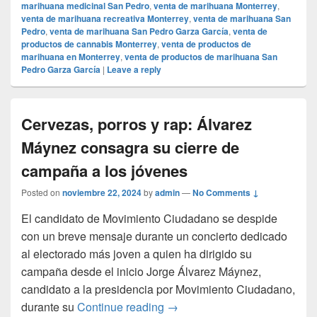
marihuana medicinal San Pedro
,
venta de marihuana Monterrey
,
venta de marihuana recreativa Monterrey
,
venta de marihuana San
Pedro
,
venta de marihuana San Pedro Garza García
,
venta de
productos de cannabis Monterrey
,
venta de productos de
marihuana en Monterrey
,
venta de productos de marihuana San
Pedro Garza García
|
Leave a reply
Cervezas, porros y rap: Álvarez
Máynez consagra su cierre de
campaña a los jóvenes
Posted on
noviembre 22, 2024
by
admin
—
No Comments ↓
El candidato de Movimiento Ciudadano se despide
con un breve mensaje durante un concierto dedicado
al electorado más joven a quien ha dirigido su
campaña desde el inicio Jorge Álvarez Máynez,
candidato a la presidencia por Movimiento Ciudadano,
Cervezas, porros y rap: Álva
durante su
Continue reading
→