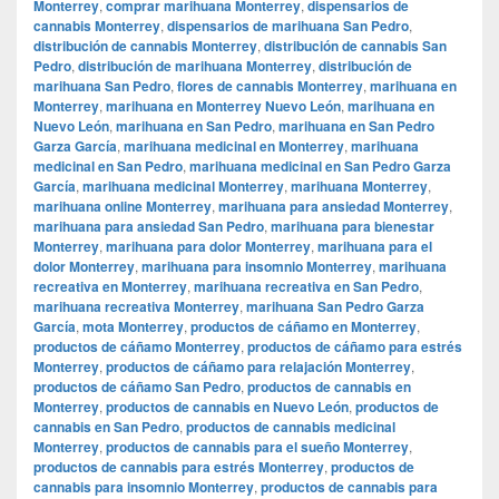
Monterrey
,
comprar marihuana Monterrey
,
dispensarios de
cannabis Monterrey
,
dispensarios de marihuana San Pedro
,
distribución de cannabis Monterrey
,
distribución de cannabis San
Pedro
,
distribución de marihuana Monterrey
,
distribución de
marihuana San Pedro
,
flores de cannabis Monterrey
,
marihuana en
Monterrey
,
marihuana en Monterrey Nuevo León
,
marihuana en
Nuevo León
,
marihuana en San Pedro
,
marihuana en San Pedro
Garza García
,
marihuana medicinal en Monterrey
,
marihuana
medicinal en San Pedro
,
marihuana medicinal en San Pedro Garza
García
,
marihuana medicinal Monterrey
,
marihuana Monterrey
,
marihuana online Monterrey
,
marihuana para ansiedad Monterrey
,
marihuana para ansiedad San Pedro
,
marihuana para bienestar
Monterrey
,
marihuana para dolor Monterrey
,
marihuana para el
dolor Monterrey
,
marihuana para insomnio Monterrey
,
marihuana
recreativa en Monterrey
,
marihuana recreativa en San Pedro
,
marihuana recreativa Monterrey
,
marihuana San Pedro Garza
García
,
mota Monterrey
,
productos de cáñamo en Monterrey
,
productos de cáñamo Monterrey
,
productos de cáñamo para estrés
Monterrey
,
productos de cáñamo para relajación Monterrey
,
productos de cáñamo San Pedro
,
productos de cannabis en
Monterrey
,
productos de cannabis en Nuevo León
,
productos de
cannabis en San Pedro
,
productos de cannabis medicinal
Monterrey
,
productos de cannabis para el sueño Monterrey
,
productos de cannabis para estrés Monterrey
,
productos de
cannabis para insomnio Monterrey
,
productos de cannabis para