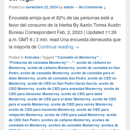
Posted on
noviembre 22, 2024
by
admin
—
No Comments ↓
Encuesta arroja que el 82% de las personas está a
favor del consumo de la hierba By Aarón Torres Austin
Bureau Correspondent Feb. 2, 2023 | Updated 11:26
a.m. GMT-6 | 3 min. read Una encuesta demeustra que
Mayoría de los texanos cre
la mayoría de
Continue reading
→
Posted in
Articulos
|
Tagged
**Cannabis en Monterrey** -
,
*Productos de cannabis Monterrey** - **
,
aceite de cáñamo en
Monterrey
,
aceite de cáñamo Monterrey
,
aceite de cannabis en San
Pedro
,
aceite de cannabis Monterrey
,
aceite de cannabis para el
dolor Monterrey
,
aceite de cannabis San Pedro
,
aceite de CBD en
Monterrey
,
aceite de CBD en San Pedro Garza García
,
aceite de
CBD Monterrey
,
aceite de CBD para ansiedad Monterrey
,
aceite de
CBD para bienestar Monterrey
,
aceite de CBD para dolor
Monterrey
,
aceite de CBD para el dolor Monterrey
,
aceite de CBD
para el sueño Monterrey
,
aceite de CBD para estrés Monterrey
,
aceite de CBD para insomnio Monterrey
,
aceite de CBD para
relajación Monterrey
,
aceite de CBD para salud Monterrey
,
aceite
de CBD San Pedro
,
aceites de cáñamo Monterrey
,
aceites de
cannabis en Monterrey
,
aceites de cannabis Monterrey
,
aceites de