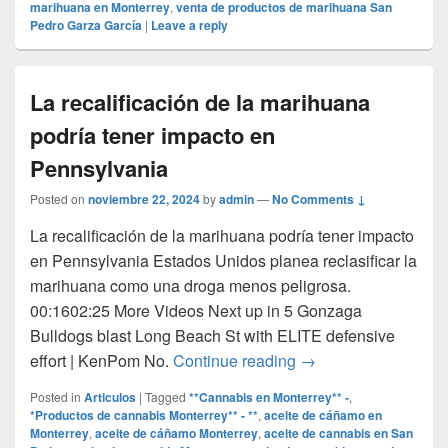
marihuana en Monterrey
,
venta de productos de marihuana San
Pedro Garza García
|
Leave a reply
La recalificación de la marihuana
podría tener impacto en
Pennsylvania
Posted on
noviembre 22, 2024
by
admin
—
No Comments ↓
La recalificación de la marihuana podría tener impacto
en Pennsylvania Estados Unidos planea reclasificar la
marihuana como una droga menos peligrosa.
00:1602:25 More Videos Next up in 5 Gonzaga
Bulldogs blast Long Beach St with ELITE defensive
La recalificación de
effort | KenPom No.
Continue reading
→
Posted in
Articulos
|
Tagged
**Cannabis en Monterrey** -
,
*Productos de cannabis Monterrey** - **
,
aceite de cáñamo en
Monterrey
,
aceite de cáñamo Monterrey
,
aceite de cannabis en San