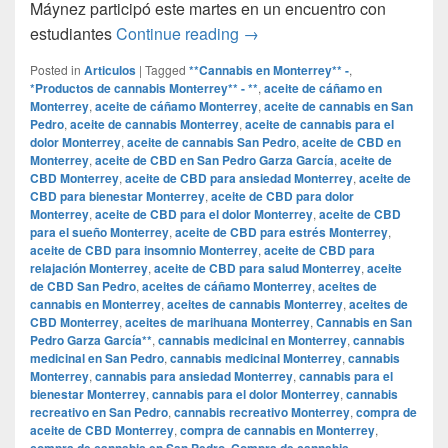
Máynez participó este martes en un encuentro con
Regularización de las droga
estudiantes
Continue reading
→
Posted in
Articulos
|
Tagged
**Cannabis en Monterrey** -
,
*Productos de cannabis Monterrey** - **
,
aceite de cáñamo en
Monterrey
,
aceite de cáñamo Monterrey
,
aceite de cannabis en San
Pedro
,
aceite de cannabis Monterrey
,
aceite de cannabis para el
dolor Monterrey
,
aceite de cannabis San Pedro
,
aceite de CBD en
Monterrey
,
aceite de CBD en San Pedro Garza García
,
aceite de
CBD Monterrey
,
aceite de CBD para ansiedad Monterrey
,
aceite de
CBD para bienestar Monterrey
,
aceite de CBD para dolor
Monterrey
,
aceite de CBD para el dolor Monterrey
,
aceite de CBD
para el sueño Monterrey
,
aceite de CBD para estrés Monterrey
,
aceite de CBD para insomnio Monterrey
,
aceite de CBD para
relajación Monterrey
,
aceite de CBD para salud Monterrey
,
aceite
de CBD San Pedro
,
aceites de cáñamo Monterrey
,
aceites de
cannabis en Monterrey
,
aceites de cannabis Monterrey
,
aceites de
CBD Monterrey
,
aceites de marihuana Monterrey
,
Cannabis en San
Pedro Garza García**
,
cannabis medicinal en Monterrey
,
cannabis
medicinal en San Pedro
,
cannabis medicinal Monterrey
,
cannabis
Monterrey
,
cannabis para ansiedad Monterrey
,
cannabis para el
bienestar Monterrey
,
cannabis para el dolor Monterrey
,
cannabis
recreativo en San Pedro
,
cannabis recreativo Monterrey
,
compra de
aceite de CBD Monterrey
,
compra de cannabis en Monterrey
,
compra de cannabis en San Pedro
,
Compra de cannabis