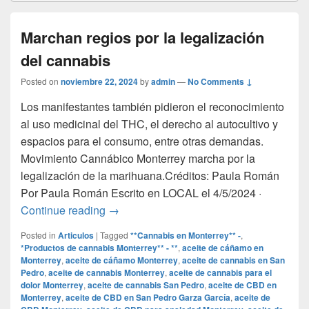
Marchan regios por la legalización
del cannabis
Posted on
noviembre 22, 2024
by
admin
—
No Comments ↓
Los manifestantes también pidieron el reconocimiento
al uso medicinal del THC, el derecho al autocultivo y
espacios para el consumo, entre otras demandas.
Movimiento Cannábico Monterrey marcha por la
legalización de la marihuana.Créditos: Paula Román
Por Paula Román Escrito en LOCAL el 4/5/2024 ·
Marchan regios por la legalización del c
Continue reading
→
Posted in
Articulos
|
Tagged
**Cannabis en Monterrey** -
,
*Productos de cannabis Monterrey** - **
,
aceite de cáñamo en
Monterrey
,
aceite de cáñamo Monterrey
,
aceite de cannabis en San
Pedro
,
aceite de cannabis Monterrey
,
aceite de cannabis para el
dolor Monterrey
,
aceite de cannabis San Pedro
,
aceite de CBD en
Monterrey
,
aceite de CBD en San Pedro Garza García
,
aceite de