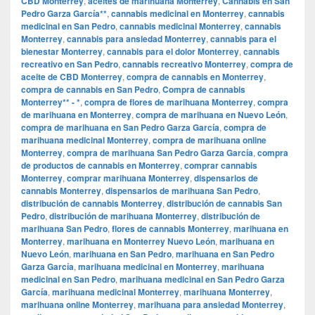
CBD Monterrey
,
aceites de marihuana Monterrey
,
Cannabis en San
Pedro Garza García**
,
cannabis medicinal en Monterrey
,
cannabis
medicinal en San Pedro
,
cannabis medicinal Monterrey
,
cannabis
Monterrey
,
cannabis para ansiedad Monterrey
,
cannabis para el
bienestar Monterrey
,
cannabis para el dolor Monterrey
,
cannabis
recreativo en San Pedro
,
cannabis recreativo Monterrey
,
compra de
aceite de CBD Monterrey
,
compra de cannabis en Monterrey
,
compra de cannabis en San Pedro
,
Compra de cannabis
Monterrey** - *
,
compra de flores de marihuana Monterrey
,
compra
de marihuana en Monterrey
,
compra de marihuana en Nuevo León
,
compra de marihuana en San Pedro Garza García
,
compra de
marihuana medicinal Monterrey
,
compra de marihuana online
Monterrey
,
compra de marihuana San Pedro Garza García
,
compra
de productos de cannabis en Monterrey
,
comprar cannabis
Monterrey
,
comprar marihuana Monterrey
,
dispensarios de
cannabis Monterrey
,
dispensarios de marihuana San Pedro
,
distribución de cannabis Monterrey
,
distribución de cannabis San
Pedro
,
distribución de marihuana Monterrey
,
distribución de
marihuana San Pedro
,
flores de cannabis Monterrey
,
marihuana en
Monterrey
,
marihuana en Monterrey Nuevo León
,
marihuana en
Nuevo León
,
marihuana en San Pedro
,
marihuana en San Pedro
Garza García
,
marihuana medicinal en Monterrey
,
marihuana
medicinal en San Pedro
,
marihuana medicinal en San Pedro Garza
García
,
marihuana medicinal Monterrey
,
marihuana Monterrey
,
marihuana online Monterrey
,
marihuana para ansiedad Monterrey
,