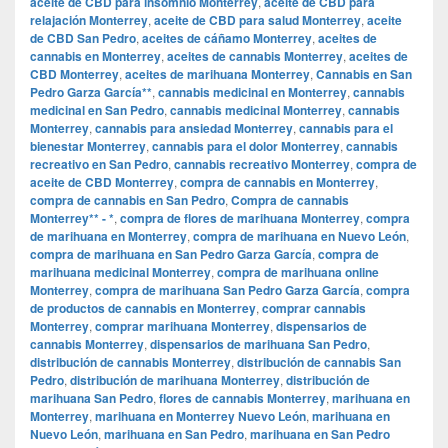
aceite de CBD para insomnio Monterrey
,
aceite de CBD para
relajación Monterrey
,
aceite de CBD para salud Monterrey
,
aceite
de CBD San Pedro
,
aceites de cáñamo Monterrey
,
aceites de
cannabis en Monterrey
,
aceites de cannabis Monterrey
,
aceites de
CBD Monterrey
,
aceites de marihuana Monterrey
,
Cannabis en San
Pedro Garza García**
,
cannabis medicinal en Monterrey
,
cannabis
medicinal en San Pedro
,
cannabis medicinal Monterrey
,
cannabis
Monterrey
,
cannabis para ansiedad Monterrey
,
cannabis para el
bienestar Monterrey
,
cannabis para el dolor Monterrey
,
cannabis
recreativo en San Pedro
,
cannabis recreativo Monterrey
,
compra de
aceite de CBD Monterrey
,
compra de cannabis en Monterrey
,
compra de cannabis en San Pedro
,
Compra de cannabis
Monterrey** - *
,
compra de flores de marihuana Monterrey
,
compra
de marihuana en Monterrey
,
compra de marihuana en Nuevo León
,
compra de marihuana en San Pedro Garza García
,
compra de
marihuana medicinal Monterrey
,
compra de marihuana online
Monterrey
,
compra de marihuana San Pedro Garza García
,
compra
de productos de cannabis en Monterrey
,
comprar cannabis
Monterrey
,
comprar marihuana Monterrey
,
dispensarios de
cannabis Monterrey
,
dispensarios de marihuana San Pedro
,
distribución de cannabis Monterrey
,
distribución de cannabis San
Pedro
,
distribución de marihuana Monterrey
,
distribución de
marihuana San Pedro
,
flores de cannabis Monterrey
,
marihuana en
Monterrey
,
marihuana en Monterrey Nuevo León
,
marihuana en
Nuevo León
,
marihuana en San Pedro
,
marihuana en San Pedro