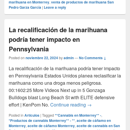
marihuana en Monterrey
,
venta de productos de marihuana San
Pedro Garza García
|
Leave a reply
La recalificación de la marihuana
podría tener impacto en
Pennsylvania
Posted on
noviembre 22, 2024
by
admin
—
No Comments ↓
La recalificación de la marihuana podría tener impacto
en Pennsylvania Estados Unidos planea reclasificar la
marihuana como una droga menos peligrosa.
00:1602:25 More Videos Next up in 5 Gonzaga
Bulldogs blast Long Beach St with ELITE defensive
La recalificación de
effort | KenPom No.
Continue reading
→
Posted in
Articulos
|
Tagged
**Cannabis en Monterrey** -
,
*Productos de cannabis Monterrey** - **
,
aceite de cáñamo en
Monterrey
,
aceite de cáñamo Monterrey
,
aceite de cannabis en San