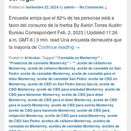
Posted on
noviembre 22, 2024
by
admin
—
No Comments ↓
Encuesta arroja que el 82% de las personas está a
favor del consumo de la hierba By Aarón Torres Austin
Bureau Correspondent Feb. 2, 2023 | Updated 11:26
a.m. GMT-6 | 3 min. read Una encuesta demeustra que
Mayoría de los texanos cre
la mayoría de
Continue reading
→
Posted in
Articulos
|
Tagged
**Cannabis en Monterrey** -
,
*Productos de cannabis Monterrey** - **
,
aceite de cáñamo en
Monterrey
,
aceite de cáñamo Monterrey
,
aceite de cannabis en San
Pedro
,
aceite de cannabis Monterrey
,
aceite de cannabis para el
dolor Monterrey
,
aceite de cannabis San Pedro
,
aceite de CBD en
Monterrey
,
aceite de CBD en San Pedro Garza García
,
aceite de
CBD Monterrey
,
aceite de CBD para ansiedad Monterrey
,
aceite de
CBD para bienestar Monterrey
,
aceite de CBD para dolor
Monterrey
,
aceite de CBD para el dolor Monterrey
,
aceite de CBD
para el sueño Monterrey
,
aceite de CBD para estrés Monterrey
,
aceite de CBD para insomnio Monterrey
,
aceite de CBD para
relajación Monterrey
,
aceite de CBD para salud Monterrey
,
aceite
de CBD San Pedro
,
aceites de cáñamo Monterrey
,
aceites de
cannabis en Monterrey
,
aceites de cannabis Monterrey
,
aceites de