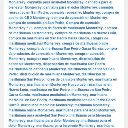
Monterrey
,
cannabis para ansiedad Monterrey
,
cannabis para el
bienestar Monterrey
,
cannabis para el dolor Monterrey
,
cannabis
recreativo en San Pedro
,
cannabis recreativo Monterrey
,
compra de
aceite de CBD Monterrey
,
compra de cannabis en Monterrey
,
compra de cannabis en San Pedro
,
Compra de cannabis
Monterrey** - *
,
compra de flores de marihuana Monterrey
,
compra
de marihuana en Monterrey
,
compra de marihuana en Nuevo León
,
compra de marihuana en San Pedro Garza García
,
compra de
marihuana medicinal Monterrey
,
compra de marihuana online
Monterrey
,
compra de marihuana San Pedro Garza García
,
compra
de productos de cannabis en Monterrey
,
comprar cannabis
Monterrey
,
comprar marihuana Monterrey
,
dispensarios de
cannabis Monterrey
,
dispensarios de marihuana San Pedro
,
distribución de cannabis Monterrey
,
distribución de cannabis San
Pedro
,
distribución de marihuana Monterrey
,
distribución de
marihuana San Pedro
,
flores de cannabis Monterrey
,
marihuana en
Monterrey
,
marihuana en Monterrey Nuevo León
,
marihuana en
Nuevo León
,
marihuana en San Pedro
,
marihuana en San Pedro
Garza García
,
marihuana medicinal en Monterrey
,
marihuana
medicinal en San Pedro
,
marihuana medicinal en San Pedro Garza
García
,
marihuana medicinal Monterrey
,
marihuana Monterrey
,
marihuana online Monterrey
,
marihuana para ansiedad Monterrey
,
marihuana para ansiedad San Pedro
,
marihuana para bienestar
Monterrey
,
marihuana para dolor Monterrey
,
marihuana para el
dolor Monterrey
,
marihuana para insomnio Monterrey
,
marihuana