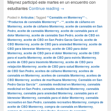
Máynez participó este martes en un encuentro con
Regularización de las droga
estudiantes
Continue reading
→
Posted in
Articulos
|
Tagged
**Cannabis en Monterrey** -
,
*Productos de cannabis Monterrey** - **
,
aceite de cáñamo en
Monterrey
,
aceite de cáñamo Monterrey
,
aceite de cannabis en San
Pedro
,
aceite de cannabis Monterrey
,
aceite de cannabis para el
dolor Monterrey
,
aceite de cannabis San Pedro
,
aceite de CBD en
Monterrey
,
aceite de CBD en San Pedro Garza García
,
aceite de
CBD Monterrey
,
aceite de CBD para ansiedad Monterrey
,
aceite de
CBD para bienestar Monterrey
,
aceite de CBD para dolor
Monterrey
,
aceite de CBD para el dolor Monterrey
,
aceite de CBD
para el sueño Monterrey
,
aceite de CBD para estrés Monterrey
,
aceite de CBD para insomnio Monterrey
,
aceite de CBD para
relajación Monterrey
,
aceite de CBD para salud Monterrey
,
aceite
de CBD San Pedro
,
aceites de cáñamo Monterrey
,
aceites de
cannabis en Monterrey
,
aceites de cannabis Monterrey
,
aceites de
CBD Monterrey
,
aceites de marihuana Monterrey
,
Cannabis en San
Pedro Garza García**
,
cannabis medicinal en Monterrey
,
cannabis
medicinal en San Pedro
,
cannabis medicinal Monterrey
,
cannabis
Monterrey
,
cannabis para ansiedad Monterrey
,
cannabis para el
bienestar Monterrey
,
cannabis para el dolor Monterrey
,
cannabis
recreativo en San Pedro
,
cannabis recreativo Monterrey
,
compra de
aceite de CBD Monterrey
,
compra de cannabis en Monterrey
,
compra de cannabis en San Pedro
,
Compra de cannabis