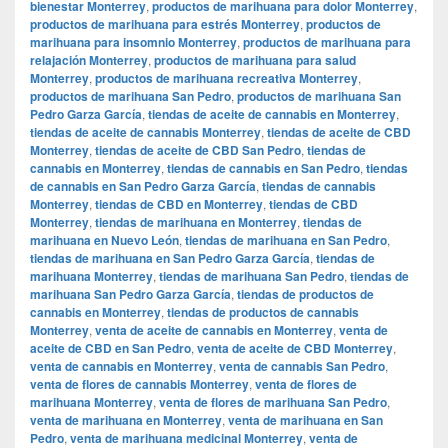
bienestar Monterrey
,
productos de marihuana para dolor Monterrey
,
productos de marihuana para estrés Monterrey
,
productos de
marihuana para insomnio Monterrey
,
productos de marihuana para
relajación Monterrey
,
productos de marihuana para salud
Monterrey
,
productos de marihuana recreativa Monterrey
,
productos de marihuana San Pedro
,
productos de marihuana San
Pedro Garza García
,
tiendas de aceite de cannabis en Monterrey
,
tiendas de aceite de cannabis Monterrey
,
tiendas de aceite de CBD
Monterrey
,
tiendas de aceite de CBD San Pedro
,
tiendas de
cannabis en Monterrey
,
tiendas de cannabis en San Pedro
,
tiendas
de cannabis en San Pedro Garza García
,
tiendas de cannabis
Monterrey
,
tiendas de CBD en Monterrey
,
tiendas de CBD
Monterrey
,
tiendas de marihuana en Monterrey
,
tiendas de
marihuana en Nuevo León
,
tiendas de marihuana en San Pedro
,
tiendas de marihuana en San Pedro Garza García
,
tiendas de
marihuana Monterrey
,
tiendas de marihuana San Pedro
,
tiendas de
marihuana San Pedro Garza García
,
tiendas de productos de
cannabis en Monterrey
,
tiendas de productos de cannabis
Monterrey
,
venta de aceite de cannabis en Monterrey
,
venta de
aceite de CBD en San Pedro
,
venta de aceite de CBD Monterrey
,
venta de cannabis en Monterrey
,
venta de cannabis San Pedro
,
venta de flores de cannabis Monterrey
,
venta de flores de
marihuana Monterrey
,
venta de flores de marihuana San Pedro
,
venta de marihuana en Monterrey
,
venta de marihuana en San
Pedro
,
venta de marihuana medicinal Monterrey
,
venta de