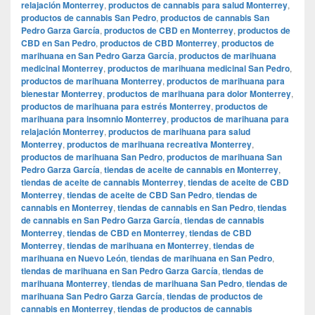
relajación Monterrey
,
productos de cannabis para salud Monterrey
,
productos de cannabis San Pedro
,
productos de cannabis San
Pedro Garza García
,
productos de CBD en Monterrey
,
productos de
CBD en San Pedro
,
productos de CBD Monterrey
,
productos de
marihuana en San Pedro Garza García
,
productos de marihuana
medicinal Monterrey
,
productos de marihuana medicinal San Pedro
,
productos de marihuana Monterrey
,
productos de marihuana para
bienestar Monterrey
,
productos de marihuana para dolor Monterrey
,
productos de marihuana para estrés Monterrey
,
productos de
marihuana para insomnio Monterrey
,
productos de marihuana para
relajación Monterrey
,
productos de marihuana para salud
Monterrey
,
productos de marihuana recreativa Monterrey
,
productos de marihuana San Pedro
,
productos de marihuana San
Pedro Garza García
,
tiendas de aceite de cannabis en Monterrey
,
tiendas de aceite de cannabis Monterrey
,
tiendas de aceite de CBD
Monterrey
,
tiendas de aceite de CBD San Pedro
,
tiendas de
cannabis en Monterrey
,
tiendas de cannabis en San Pedro
,
tiendas
de cannabis en San Pedro Garza García
,
tiendas de cannabis
Monterrey
,
tiendas de CBD en Monterrey
,
tiendas de CBD
Monterrey
,
tiendas de marihuana en Monterrey
,
tiendas de
marihuana en Nuevo León
,
tiendas de marihuana en San Pedro
,
tiendas de marihuana en San Pedro Garza García
,
tiendas de
marihuana Monterrey
,
tiendas de marihuana San Pedro
,
tiendas de
marihuana San Pedro Garza García
,
tiendas de productos de
cannabis en Monterrey
,
tiendas de productos de cannabis