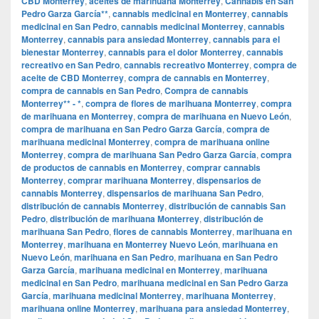
CBD Monterrey
,
aceites de marihuana Monterrey
,
Cannabis en San
Pedro Garza García**
,
cannabis medicinal en Monterrey
,
cannabis
medicinal en San Pedro
,
cannabis medicinal Monterrey
,
cannabis
Monterrey
,
cannabis para ansiedad Monterrey
,
cannabis para el
bienestar Monterrey
,
cannabis para el dolor Monterrey
,
cannabis
recreativo en San Pedro
,
cannabis recreativo Monterrey
,
compra de
aceite de CBD Monterrey
,
compra de cannabis en Monterrey
,
compra de cannabis en San Pedro
,
Compra de cannabis
Monterrey** - *
,
compra de flores de marihuana Monterrey
,
compra
de marihuana en Monterrey
,
compra de marihuana en Nuevo León
,
compra de marihuana en San Pedro Garza García
,
compra de
marihuana medicinal Monterrey
,
compra de marihuana online
Monterrey
,
compra de marihuana San Pedro Garza García
,
compra
de productos de cannabis en Monterrey
,
comprar cannabis
Monterrey
,
comprar marihuana Monterrey
,
dispensarios de
cannabis Monterrey
,
dispensarios de marihuana San Pedro
,
distribución de cannabis Monterrey
,
distribución de cannabis San
Pedro
,
distribución de marihuana Monterrey
,
distribución de
marihuana San Pedro
,
flores de cannabis Monterrey
,
marihuana en
Monterrey
,
marihuana en Monterrey Nuevo León
,
marihuana en
Nuevo León
,
marihuana en San Pedro
,
marihuana en San Pedro
Garza García
,
marihuana medicinal en Monterrey
,
marihuana
medicinal en San Pedro
,
marihuana medicinal en San Pedro Garza
García
,
marihuana medicinal Monterrey
,
marihuana Monterrey
,
marihuana online Monterrey
,
marihuana para ansiedad Monterrey
,