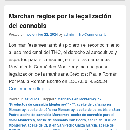
Marchan regios por la legalización
del cannabis
Posted on
noviembre 22, 2024
by
admin
—
No Comments ↓
Los manifestantes también pidieron el reconocimiento
al uso medicinal del THC, el derecho al autocultivo y
espacios para el consumo, entre otras demandas.
Movimiento Cannábico Monterrey marcha por la
legalización de la marihuana.Créditos: Paula Román
Por Paula Román Escrito en LOCAL el 4/5/2024 ·
Marchan regios por la legalización del c
Continue reading
→
Posted in
Articulos
|
Tagged
**Cannabis en Monterrey** -
,
*Productos de cannabis Monterrey** - **
,
aceite de cáñamo en
Monterrey
,
aceite de cáñamo Monterrey
,
aceite de cannabis en San
Pedro
,
aceite de cannabis Monterrey
,
aceite de cannabis para el
dolor Monterrey
,
aceite de cannabis San Pedro
,
aceite de CBD en
Monterrey
,
aceite de CBD en San Pedro Garza García
,
aceite de