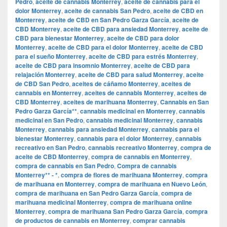
Pedro
,
aceite de cannabis Monterrey
,
aceite de cannabis para el
dolor Monterrey
,
aceite de cannabis San Pedro
,
aceite de CBD en
Monterrey
,
aceite de CBD en San Pedro Garza García
,
aceite de
CBD Monterrey
,
aceite de CBD para ansiedad Monterrey
,
aceite de
CBD para bienestar Monterrey
,
aceite de CBD para dolor
Monterrey
,
aceite de CBD para el dolor Monterrey
,
aceite de CBD
para el sueño Monterrey
,
aceite de CBD para estrés Monterrey
,
aceite de CBD para insomnio Monterrey
,
aceite de CBD para
relajación Monterrey
,
aceite de CBD para salud Monterrey
,
aceite
de CBD San Pedro
,
aceites de cáñamo Monterrey
,
aceites de
cannabis en Monterrey
,
aceites de cannabis Monterrey
,
aceites de
CBD Monterrey
,
aceites de marihuana Monterrey
,
Cannabis en San
Pedro Garza García**
,
cannabis medicinal en Monterrey
,
cannabis
medicinal en San Pedro
,
cannabis medicinal Monterrey
,
cannabis
Monterrey
,
cannabis para ansiedad Monterrey
,
cannabis para el
bienestar Monterrey
,
cannabis para el dolor Monterrey
,
cannabis
recreativo en San Pedro
,
cannabis recreativo Monterrey
,
compra de
aceite de CBD Monterrey
,
compra de cannabis en Monterrey
,
compra de cannabis en San Pedro
,
Compra de cannabis
Monterrey** - *
,
compra de flores de marihuana Monterrey
,
compra
de marihuana en Monterrey
,
compra de marihuana en Nuevo León
,
compra de marihuana en San Pedro Garza García
,
compra de
marihuana medicinal Monterrey
,
compra de marihuana online
Monterrey
,
compra de marihuana San Pedro Garza García
,
compra
de productos de cannabis en Monterrey
,
comprar cannabis