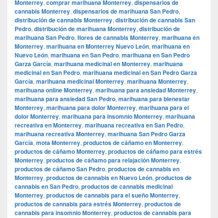
Monterrey
,
comprar marihuana Monterrey
,
dispensarios de
cannabis Monterrey
,
dispensarios de marihuana San Pedro
,
distribución de cannabis Monterrey
,
distribución de cannabis San
Pedro
,
distribución de marihuana Monterrey
,
distribución de
marihuana San Pedro
,
flores de cannabis Monterrey
,
marihuana en
Monterrey
,
marihuana en Monterrey Nuevo León
,
marihuana en
Nuevo León
,
marihuana en San Pedro
,
marihuana en San Pedro
Garza García
,
marihuana medicinal en Monterrey
,
marihuana
medicinal en San Pedro
,
marihuana medicinal en San Pedro Garza
García
,
marihuana medicinal Monterrey
,
marihuana Monterrey
,
marihuana online Monterrey
,
marihuana para ansiedad Monterrey
,
marihuana para ansiedad San Pedro
,
marihuana para bienestar
Monterrey
,
marihuana para dolor Monterrey
,
marihuana para el
dolor Monterrey
,
marihuana para insomnio Monterrey
,
marihuana
recreativa en Monterrey
,
marihuana recreativa en San Pedro
,
marihuana recreativa Monterrey
,
marihuana San Pedro Garza
García
,
mota Monterrey
,
productos de cáñamo en Monterrey
,
productos de cáñamo Monterrey
,
productos de cáñamo para estrés
Monterrey
,
productos de cáñamo para relajación Monterrey
,
productos de cáñamo San Pedro
,
productos de cannabis en
Monterrey
,
productos de cannabis en Nuevo León
,
productos de
cannabis en San Pedro
,
productos de cannabis medicinal
Monterrey
,
productos de cannabis para el sueño Monterrey
,
productos de cannabis para estrés Monterrey
,
productos de
cannabis para insomnio Monterrey
,
productos de cannabis para