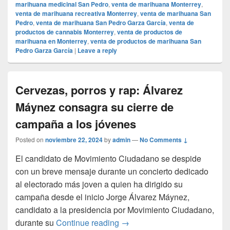
marihuana medicinal San Pedro
,
venta de marihuana Monterrey
,
venta de marihuana recreativa Monterrey
,
venta de marihuana San
Pedro
,
venta de marihuana San Pedro Garza García
,
venta de
productos de cannabis Monterrey
,
venta de productos de
marihuana en Monterrey
,
venta de productos de marihuana San
Pedro Garza García
|
Leave a reply
Cervezas, porros y rap: Álvarez
Máynez consagra su cierre de
campaña a los jóvenes
Posted on
noviembre 22, 2024
by
admin
—
No Comments ↓
El candidato de Movimiento Ciudadano se despide
con un breve mensaje durante un concierto dedicado
al electorado más joven a quien ha dirigido su
campaña desde el inicio Jorge Álvarez Máynez,
candidato a la presidencia por Movimiento Ciudadano,
Cervezas, porros y rap: Álva
durante su
Continue reading
→