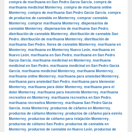
compra de marihuana en San Pedro Garza García
,
compra de
marihuana medicinal Monterrey
,
compra de marihuana online
Monterrey
,
compra de marihuana San Pedro Garza García
,
compra
de productos de cannabis en Monterrey
,
comprar cannabis
Monterrey
,
comprar marihuana Monterrey
,
dispensarios de
cannabis Monterrey
,
dispensarios de marihuana San Pedro
,
distribución de cannabis Monterrey
,
distribución de cannabis San
Pedro
,
distribución de marihuana Monterrey
,
distribución de
marihuana San Pedro
,
flores de cannabis Monterrey
,
marihuana en
Monterrey
,
marihuana en Monterrey Nuevo León
,
marihuana en
Nuevo León
,
marihuana en San Pedro
,
marihuana en San Pedro
Garza García
,
marihuana medicinal en Monterrey
,
marihuana
medicinal en San Pedro
,
marihuana medicinal en San Pedro Garza
García
,
marihuana medicinal Monterrey
,
marihuana Monterrey
,
marihuana online Monterrey
,
marihuana para ansiedad Monterrey
,
marihuana para ansiedad San Pedro
,
marihuana para bienestar
Monterrey
,
marihuana para dolor Monterrey
,
marihuana para el
dolor Monterrey
,
marihuana para insomnio Monterrey
,
marihuana
recreativa en Monterrey
,
marihuana recreativa en San Pedro
,
marihuana recreativa Monterrey
,
marihuana San Pedro Garza
García
,
mota Monterrey
,
productos de cáñamo en Monterrey
,
productos de cáñamo Monterrey
,
productos de cáñamo para estrés
Monterrey
,
productos de cáñamo para relajación Monterrey
,
productos de cáñamo San Pedro
,
productos de cannabis en
Monterrey
,
productos de cannabis en Nuevo León
,
productos de