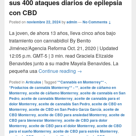
sus 400 ataques diarios de epilepsia
con CBD
Posted on
noviembre 22, 2024
by
admin
—
No Comments ↓
La joven, de ahora 13 años, lleva cinco años bajo
tratamiento con cannabidiol By Benito
Jiménez/Agencia Reforma Oct. 21, 2020 | Updated
12:05 p.m. GMT-5 | 3 min. read Graciela Elizalde
Benavides junto a su madre Mayela Benavides. La
Grace, la niña mexicana qu
pequeña usa
Continue reading
→
Posted in
Articulos
|
Tagged
**Cannabis en Monterrey** -
,
*Productos de cannabis Monterrey** - **
,
aceite de cáñamo en
Monterrey
,
aceite de cáñamo Monterrey
,
aceite de cannabis en San
Pedro
,
aceite de cannabis Monterrey
,
aceite de cannabis para el
dolor Monterrey
,
aceite de cannabis San Pedro
,
aceite de CBD en
Monterrey
,
aceite de CBD en San Pedro Garza García
,
aceite de
CBD Monterrey
,
aceite de CBD para ansiedad Monterrey
,
aceite de
CBD para bienestar Monterrey
,
aceite de CBD para dolor
Monterrey
,
aceite de CBD para el dolor Monterrey
,
aceite de CBD
para el sueño Monterrey
,
aceite de CBD para estrés Monterrey
,