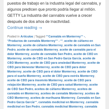
puestos de trabajo en la industria legal del cannabis, y
algunos predicen que pronto podría llegar al millón.
GETTY La industria del cannabis vuelve a crecer
después de dos años de inactividad.
Por qué la industria del cannabis exper
Continue reading
→
Posted in
Articulos
|
Tagged
**Cannabis en Monterrey** -
,
*Productos de cannabis Monterrey** - **
,
aceite de cáñamo en
Monterrey
,
aceite de cáñamo Monterrey
,
aceite de cannabis en San
Pedro
,
aceite de cannabis Monterrey
,
aceite de cannabis para el
dolor Monterrey
,
aceite de cannabis San Pedro
,
aceite de CBD en
Monterrey
,
aceite de CBD en San Pedro Garza García
,
aceite de
CBD Monterrey
,
aceite de CBD para ansiedad Monterrey
,
aceite de
CBD para bienestar Monterrey
,
aceite de CBD para dolor
Monterrey
,
aceite de CBD para el dolor Monterrey
,
aceite de CBD
para el sueño Monterrey
,
aceite de CBD para estrés Monterrey
,
aceite de CBD para insomnio Monterrey
,
aceite de CBD para
relajación Monterrey
,
aceite de CBD para salud Monterrey
,
aceite
de CBD San Pedro
,
aceites de cáñamo Monterrey
,
aceites de
cannabis en Monterrey
,
aceites de cannabis Monterrey
,
aceites de
CBD Monterrey
,
aceites de marihuana Monterrey
,
Cannabis en San
Pedro Garza García**
,
cannabis medicinal en Monterrey
,
cannabis
medicinal en San Pedro
,
cannabis medicinal Monterrey
,
cannabis