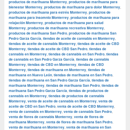
productos de marihuana Monterrey
,
productos de marihuana para
bienestar Monterrey
,
productos de marihuana para dolor Monterrey
,
productos de marihuana para estrés Monterrey
,
productos de
marihuana para insomnio Monterrey
,
productos de marihuana para
relajación Monterrey
,
productos de marihuana para salud
Monterrey
,
productos de marihuana recreativa Monterrey
,
productos de marihuana San Pedro
,
productos de marihuana San
Pedro Garza García
,
tiendas de aceite de cannabis en Monterrey
,
tiendas de aceite de cannabis Monterrey
,
tiendas de aceite de CBD
Monterrey
,
tiendas de aceite de CBD San Pedro
,
tiendas de
cannabis en Monterrey
,
tiendas de cannabis en San Pedro
,
tiendas
de cannabis en San Pedro Garza García
,
tiendas de cannabis
Monterrey
,
tiendas de CBD en Monterrey
,
tiendas de CBD
Monterrey
,
tiendas de marihuana en Monterrey
,
tiendas de
marihuana en Nuevo León
,
tiendas de marihuana en San Pedro
,
tiendas de marihuana en San Pedro Garza García
,
tiendas de
marihuana Monterrey
,
tiendas de marihuana San Pedro
,
tiendas de
marihuana San Pedro Garza García
,
tiendas de productos de
cannabis en Monterrey
,
tiendas de productos de cannabis
Monterrey
,
venta de aceite de cannabis en Monterrey
,
venta de
aceite de CBD en San Pedro
,
venta de aceite de CBD Monterrey
,
venta de cannabis en Monterrey
,
venta de cannabis San Pedro
,
venta de flores de cannabis Monterrey
,
venta de flores de
marihuana Monterrey
,
venta de flores de marihuana San Pedro
,
venta de marihuana en Monterrey
,
venta de marihuana en San