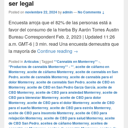
ser legal
Posted on
noviembre 22, 2024
by
admin
—
No Comments ↓
Encuesta arroja que el 82% de las personas está a
favor del consumo de la hierba By Aarón Torres Austin
Bureau Correspondent Feb. 2, 2023 | Updated 11:26
a.m. GMT-6 | 3 min. read Una encuesta demeustra que
Mayoría de los texanos cre
la mayoría de
Continue reading
→
Posted in
Articulos
|
Tagged
**Cannabis en Monterrey** -
,
*Productos de cannabis Monterrey** - **
,
aceite de cáñamo en
Monterrey
,
aceite de cáñamo Monterrey
,
aceite de cannabis en San
Pedro
,
aceite de cannabis Monterrey
,
aceite de cannabis para el
dolor Monterrey
,
aceite de cannabis San Pedro
,
aceite de CBD en
Monterrey
,
aceite de CBD en San Pedro Garza García
,
aceite de
CBD Monterrey
,
aceite de CBD para ansiedad Monterrey
,
aceite de
CBD para bienestar Monterrey
,
aceite de CBD para dolor
Monterrey
,
aceite de CBD para el dolor Monterrey
,
aceite de CBD
para el sueño Monterrey
,
aceite de CBD para estrés Monterrey
,
aceite de CBD para insomnio Monterrey
,
aceite de CBD para
relajación Monterrey
,
aceite de CBD para salud Monterrey
,
aceite
de CBD San Pedro
,
aceites de cáñamo Monterrey
,
aceites de