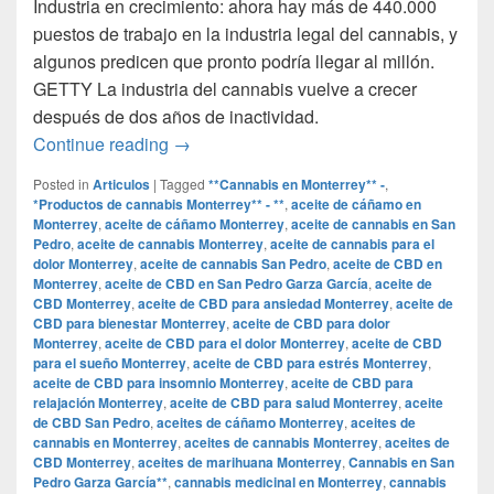
Industria en crecimiento: ahora hay más de 440.000
puestos de trabajo en la industria legal del cannabis, y
algunos predicen que pronto podría llegar al millón.
GETTY La industria del cannabis vuelve a crecer
después de dos años de inactividad.
Por qué la industria del cannabis exper
Continue reading
→
Posted in
Articulos
|
Tagged
**Cannabis en Monterrey** -
,
*Productos de cannabis Monterrey** - **
,
aceite de cáñamo en
Monterrey
,
aceite de cáñamo Monterrey
,
aceite de cannabis en San
Pedro
,
aceite de cannabis Monterrey
,
aceite de cannabis para el
dolor Monterrey
,
aceite de cannabis San Pedro
,
aceite de CBD en
Monterrey
,
aceite de CBD en San Pedro Garza García
,
aceite de
CBD Monterrey
,
aceite de CBD para ansiedad Monterrey
,
aceite de
CBD para bienestar Monterrey
,
aceite de CBD para dolor
Monterrey
,
aceite de CBD para el dolor Monterrey
,
aceite de CBD
para el sueño Monterrey
,
aceite de CBD para estrés Monterrey
,
aceite de CBD para insomnio Monterrey
,
aceite de CBD para
relajación Monterrey
,
aceite de CBD para salud Monterrey
,
aceite
de CBD San Pedro
,
aceites de cáñamo Monterrey
,
aceites de
cannabis en Monterrey
,
aceites de cannabis Monterrey
,
aceites de
CBD Monterrey
,
aceites de marihuana Monterrey
,
Cannabis en San
Pedro Garza García**
,
cannabis medicinal en Monterrey
,
cannabis