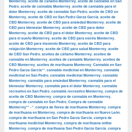
Monterrey
,
aceite de cáñamo Monterrey
,
aceite de cannabis en San
Pedro
,
aceite de cannabis Monterrey
,
aceite de cannabis para el
dolor Monterrey
,
aceite de cannabis San Pedro
,
aceite de CBD en
Monterrey
,
aceite de CBD en San Pedro Garza García
,
aceite de
CBD Monterrey
,
aceite de CBD para ansiedad Monterrey
,
aceite de
CBD para bienestar Monterrey
,
aceite de CBD para dolor
Monterrey
,
aceite de CBD para el dolor Monterrey
,
aceite de CBD
para el sueño Monterrey
,
aceite de CBD para estrés Monterrey
,
aceite de CBD para insomnio Monterrey
,
aceite de CBD para
relajación Monterrey
,
aceite de CBD para salud Monterrey
,
aceite
de CBD San Pedro
,
aceites de cáñamo Monterrey
,
aceites de
cannabis en Monterrey
,
aceites de cannabis Monterrey
,
aceites de
CBD Monterrey
,
aceites de marihuana Monterrey
,
Cannabis en San
Pedro Garza García**
,
cannabis medicinal en Monterrey
,
cannabis
medicinal en San Pedro
,
cannabis medicinal Monterrey
,
cannabis
Monterrey
,
cannabis para ansiedad Monterrey
,
cannabis para el
bienestar Monterrey
,
cannabis para el dolor Monterrey
,
cannabis
recreativo en San Pedro
,
cannabis recreativo Monterrey
,
compra de
aceite de CBD Monterrey
,
compra de cannabis en Monterrey
,
compra de cannabis en San Pedro
,
Compra de cannabis
Monterrey** - *
,
compra de flores de marihuana Monterrey
,
compra
de marihuana en Monterrey
,
compra de marihuana en Nuevo León
,
compra de marihuana en San Pedro Garza García
,
compra de
marihuana medicinal Monterrey
,
compra de marihuana online
Monterrey
,
compra de marihuana San Pedro Garza García
,
compra