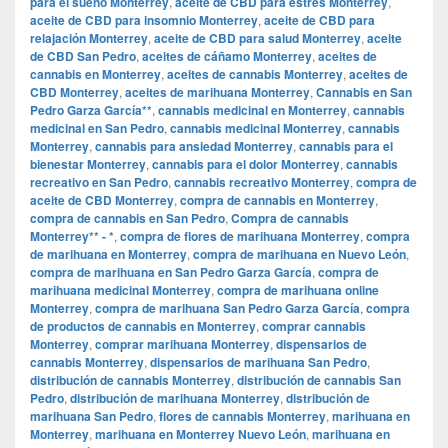
para el sueño Monterrey
,
aceite de CBD para estrés Monterrey
,
aceite de CBD para insomnio Monterrey
,
aceite de CBD para
relajación Monterrey
,
aceite de CBD para salud Monterrey
,
aceite
de CBD San Pedro
,
aceites de cáñamo Monterrey
,
aceites de
cannabis en Monterrey
,
aceites de cannabis Monterrey
,
aceites de
CBD Monterrey
,
aceites de marihuana Monterrey
,
Cannabis en San
Pedro Garza García**
,
cannabis medicinal en Monterrey
,
cannabis
medicinal en San Pedro
,
cannabis medicinal Monterrey
,
cannabis
Monterrey
,
cannabis para ansiedad Monterrey
,
cannabis para el
bienestar Monterrey
,
cannabis para el dolor Monterrey
,
cannabis
recreativo en San Pedro
,
cannabis recreativo Monterrey
,
compra de
aceite de CBD Monterrey
,
compra de cannabis en Monterrey
,
compra de cannabis en San Pedro
,
Compra de cannabis
Monterrey** - *
,
compra de flores de marihuana Monterrey
,
compra
de marihuana en Monterrey
,
compra de marihuana en Nuevo León
,
compra de marihuana en San Pedro Garza García
,
compra de
marihuana medicinal Monterrey
,
compra de marihuana online
Monterrey
,
compra de marihuana San Pedro Garza García
,
compra
de productos de cannabis en Monterrey
,
comprar cannabis
Monterrey
,
comprar marihuana Monterrey
,
dispensarios de
cannabis Monterrey
,
dispensarios de marihuana San Pedro
,
distribución de cannabis Monterrey
,
distribución de cannabis San
Pedro
,
distribución de marihuana Monterrey
,
distribución de
marihuana San Pedro
,
flores de cannabis Monterrey
,
marihuana en
Monterrey
,
marihuana en Monterrey Nuevo León
,
marihuana en