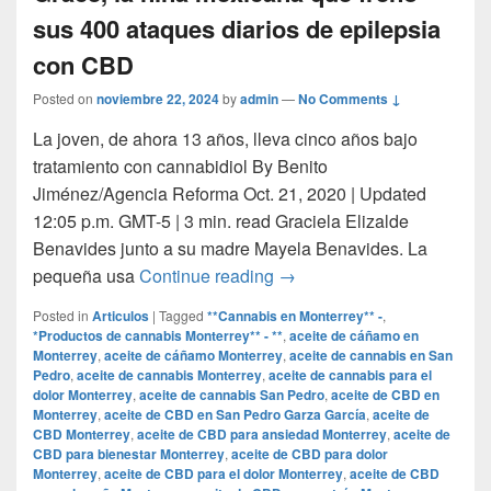
sus 400 ataques diarios de epilepsia
con CBD
Posted on
noviembre 22, 2024
by
admin
—
No Comments ↓
La joven, de ahora 13 años, lleva cinco años bajo
tratamiento con cannabidiol By Benito
Jiménez/Agencia Reforma Oct. 21, 2020 | Updated
12:05 p.m. GMT-5 | 3 min. read Graciela Elizalde
Benavides junto a su madre Mayela Benavides. La
Grace, la niña mexicana qu
pequeña usa
Continue reading
→
Posted in
Articulos
|
Tagged
**Cannabis en Monterrey** -
,
*Productos de cannabis Monterrey** - **
,
aceite de cáñamo en
Monterrey
,
aceite de cáñamo Monterrey
,
aceite de cannabis en San
Pedro
,
aceite de cannabis Monterrey
,
aceite de cannabis para el
dolor Monterrey
,
aceite de cannabis San Pedro
,
aceite de CBD en
Monterrey
,
aceite de CBD en San Pedro Garza García
,
aceite de
CBD Monterrey
,
aceite de CBD para ansiedad Monterrey
,
aceite de
CBD para bienestar Monterrey
,
aceite de CBD para dolor
Monterrey
,
aceite de CBD para el dolor Monterrey
,
aceite de CBD