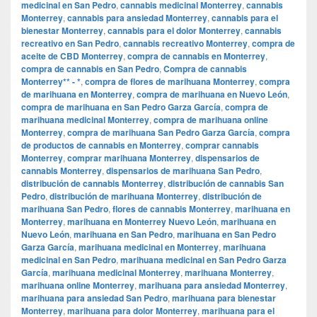
medicinal en San Pedro
,
cannabis medicinal Monterrey
,
cannabis
Monterrey
,
cannabis para ansiedad Monterrey
,
cannabis para el
bienestar Monterrey
,
cannabis para el dolor Monterrey
,
cannabis
recreativo en San Pedro
,
cannabis recreativo Monterrey
,
compra de
aceite de CBD Monterrey
,
compra de cannabis en Monterrey
,
compra de cannabis en San Pedro
,
Compra de cannabis
Monterrey** - *
,
compra de flores de marihuana Monterrey
,
compra
de marihuana en Monterrey
,
compra de marihuana en Nuevo León
,
compra de marihuana en San Pedro Garza García
,
compra de
marihuana medicinal Monterrey
,
compra de marihuana online
Monterrey
,
compra de marihuana San Pedro Garza García
,
compra
de productos de cannabis en Monterrey
,
comprar cannabis
Monterrey
,
comprar marihuana Monterrey
,
dispensarios de
cannabis Monterrey
,
dispensarios de marihuana San Pedro
,
distribución de cannabis Monterrey
,
distribución de cannabis San
Pedro
,
distribución de marihuana Monterrey
,
distribución de
marihuana San Pedro
,
flores de cannabis Monterrey
,
marihuana en
Monterrey
,
marihuana en Monterrey Nuevo León
,
marihuana en
Nuevo León
,
marihuana en San Pedro
,
marihuana en San Pedro
Garza García
,
marihuana medicinal en Monterrey
,
marihuana
medicinal en San Pedro
,
marihuana medicinal en San Pedro Garza
García
,
marihuana medicinal Monterrey
,
marihuana Monterrey
,
marihuana online Monterrey
,
marihuana para ansiedad Monterrey
,
marihuana para ansiedad San Pedro
,
marihuana para bienestar
Monterrey
,
marihuana para dolor Monterrey
,
marihuana para el