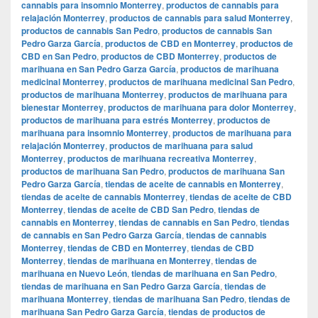
cannabis para insomnio Monterrey
,
productos de cannabis para
relajación Monterrey
,
productos de cannabis para salud Monterrey
,
productos de cannabis San Pedro
,
productos de cannabis San
Pedro Garza García
,
productos de CBD en Monterrey
,
productos de
CBD en San Pedro
,
productos de CBD Monterrey
,
productos de
marihuana en San Pedro Garza García
,
productos de marihuana
medicinal Monterrey
,
productos de marihuana medicinal San Pedro
,
productos de marihuana Monterrey
,
productos de marihuana para
bienestar Monterrey
,
productos de marihuana para dolor Monterrey
,
productos de marihuana para estrés Monterrey
,
productos de
marihuana para insomnio Monterrey
,
productos de marihuana para
relajación Monterrey
,
productos de marihuana para salud
Monterrey
,
productos de marihuana recreativa Monterrey
,
productos de marihuana San Pedro
,
productos de marihuana San
Pedro Garza García
,
tiendas de aceite de cannabis en Monterrey
,
tiendas de aceite de cannabis Monterrey
,
tiendas de aceite de CBD
Monterrey
,
tiendas de aceite de CBD San Pedro
,
tiendas de
cannabis en Monterrey
,
tiendas de cannabis en San Pedro
,
tiendas
de cannabis en San Pedro Garza García
,
tiendas de cannabis
Monterrey
,
tiendas de CBD en Monterrey
,
tiendas de CBD
Monterrey
,
tiendas de marihuana en Monterrey
,
tiendas de
marihuana en Nuevo León
,
tiendas de marihuana en San Pedro
,
tiendas de marihuana en San Pedro Garza García
,
tiendas de
marihuana Monterrey
,
tiendas de marihuana San Pedro
,
tiendas de
marihuana San Pedro Garza García
,
tiendas de productos de