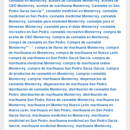
cannabis en Monterrey
,
aceites de cannabis Monterrey
,
aceites de
CBD Monterrey
,
aceites de marihuana Monterrey
,
Cannabis en San
Pedro Garza García**
,
cannabis medicinal en Monterrey
,
cannabis
medicinal en San Pedro
,
cannabis medicinal Monterrey
,
cannabis
Monterrey
,
cannabis para ansiedad Monterrey
,
cannabis para el
bienestar Monterrey
,
cannabis para el dolor Monterrey
,
cannabis
recreativo en San Pedro
,
cannabis recreativo Monterrey
,
compra de
aceite de CBD Monterrey
,
compra de cannabis en Monterrey
,
compra de cannabis en San Pedro
,
Compra de cannabis
Monterrey** - *
,
compra de flores de marihuana Monterrey
,
compra
de marihuana en Monterrey
,
compra de marihuana en Nuevo León
,
compra de marihuana en San Pedro Garza García
,
compra de
marihuana medicinal Monterrey
,
compra de marihuana online
Monterrey
,
compra de marihuana San Pedro Garza García
,
compra
de productos de cannabis en Monterrey
,
comprar cannabis
Monterrey
,
comprar marihuana Monterrey
,
dispensarios de
cannabis Monterrey
,
dispensarios de marihuana San Pedro
,
distribución de cannabis Monterrey
,
distribución de cannabis San
Pedro
,
distribución de marihuana Monterrey
,
distribución de
marihuana San Pedro
,
flores de cannabis Monterrey
,
marihuana en
Monterrey
,
marihuana en Monterrey Nuevo León
,
marihuana en
Nuevo León
,
marihuana en San Pedro
,
marihuana en San Pedro
Garza García
,
marihuana medicinal en Monterrey
,
marihuana
medicinal en San Pedro
,
marihuana medicinal en San Pedro Garza
García
,
marihuana medicinal Monterrey
,
marihuana Monterrey
,