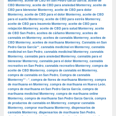
Monterrey
,
aceite de CBD en San Pedro Garza García
,
aceite de
CBD Monterrey
,
aceite de CBD para ansiedad Monterrey
,
aceite de
CBD para bienestar Monterrey
,
aceite de CBD para dolor
Monterrey
,
aceite de CBD para el dolor Monterrey
,
aceite de CBD
para el sueño Monterrey
,
aceite de CBD para estrés Monterrey
,
aceite de CBD para insomnio Monterrey
,
aceite de CBD para
relajación Monterrey
,
aceite de CBD para salud Monterrey
,
aceite
de CBD San Pedro
,
aceites de cáñamo Monterrey
,
aceites de
cannabis en Monterrey
,
aceites de cannabis Monterrey
,
aceites de
CBD Monterrey
,
aceites de marihuana Monterrey
,
Cannabis en San
Pedro Garza García**
,
cannabis medicinal en Monterrey
,
cannabis
medicinal en San Pedro
,
cannabis medicinal Monterrey
,
cannabis
Monterrey
,
cannabis para ansiedad Monterrey
,
cannabis para el
bienestar Monterrey
,
cannabis para el dolor Monterrey
,
cannabis
recreativo en San Pedro
,
cannabis recreativo Monterrey
,
compra de
aceite de CBD Monterrey
,
compra de cannabis en Monterrey
,
compra de cannabis en San Pedro
,
Compra de cannabis
Monterrey** - *
,
compra de flores de marihuana Monterrey
,
compra
de marihuana en Monterrey
,
compra de marihuana en Nuevo León
,
compra de marihuana en San Pedro Garza García
,
compra de
marihuana medicinal Monterrey
,
compra de marihuana online
Monterrey
,
compra de marihuana San Pedro Garza García
,
compra
de productos de cannabis en Monterrey
,
comprar cannabis
Monterrey
,
comprar marihuana Monterrey
,
dispensarios de
cannabis Monterrey
,
dispensarios de marihuana San Pedro
,