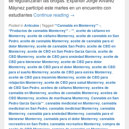
se regularizaran las drogas. Expandir Jorge Álvarez
Máynez participó este martes en un encuentro con
Regularización de las droga
estudiantes
Continue reading
→
Posted in
Articulos
|
Tagged
**Cannabis en Monterrey** -
,
*Productos de cannabis Monterrey** - **
,
aceite de cáñamo en
Monterrey
,
aceite de cáñamo Monterrey
,
aceite de cannabis en San
Pedro
,
aceite de cannabis Monterrey
,
aceite de cannabis para el
dolor Monterrey
,
aceite de cannabis San Pedro
,
aceite de CBD en
Monterrey
,
aceite de CBD en San Pedro Garza García
,
aceite de
CBD Monterrey
,
aceite de CBD para ansiedad Monterrey
,
aceite de
CBD para bienestar Monterrey
,
aceite de CBD para dolor
Monterrey
,
aceite de CBD para el dolor Monterrey
,
aceite de CBD
para el sueño Monterrey
,
aceite de CBD para estrés Monterrey
,
aceite de CBD para insomnio Monterrey
,
aceite de CBD para
relajación Monterrey
,
aceite de CBD para salud Monterrey
,
aceite
de CBD San Pedro
,
aceites de cáñamo Monterrey
,
aceites de
cannabis en Monterrey
,
aceites de cannabis Monterrey
,
aceites de
CBD Monterrey
,
aceites de marihuana Monterrey
,
Cannabis en San
Pedro Garza García**
,
cannabis medicinal en Monterrey
,
cannabis
medicinal en San Pedro
,
cannabis medicinal Monterrey
,
cannabis
Monterrey
,
cannabis para ansiedad Monterrey
,
cannabis para el
bienestar Monterrey
,
cannabis para el dolor Monterrey
,
cannabis
recreativo en San Pedro
,
cannabis recreativo Monterrey
,
compra de
aceite de CBD Monterrey
,
compra de cannabis en Monterrey
,