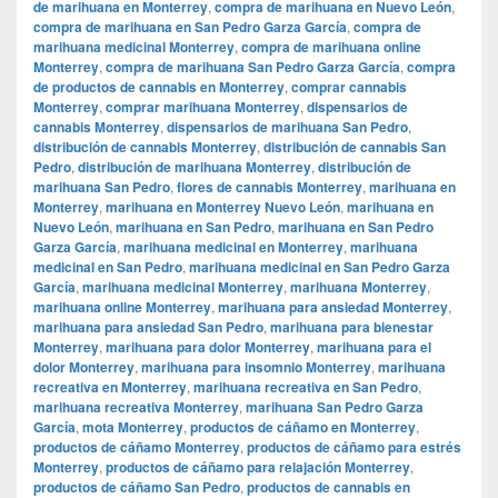
de marihuana en Monterrey
,
compra de marihuana en Nuevo León
,
compra de marihuana en San Pedro Garza García
,
compra de
marihuana medicinal Monterrey
,
compra de marihuana online
Monterrey
,
compra de marihuana San Pedro Garza García
,
compra
de productos de cannabis en Monterrey
,
comprar cannabis
Monterrey
,
comprar marihuana Monterrey
,
dispensarios de
cannabis Monterrey
,
dispensarios de marihuana San Pedro
,
distribución de cannabis Monterrey
,
distribución de cannabis San
Pedro
,
distribución de marihuana Monterrey
,
distribución de
marihuana San Pedro
,
flores de cannabis Monterrey
,
marihuana en
Monterrey
,
marihuana en Monterrey Nuevo León
,
marihuana en
Nuevo León
,
marihuana en San Pedro
,
marihuana en San Pedro
Garza García
,
marihuana medicinal en Monterrey
,
marihuana
medicinal en San Pedro
,
marihuana medicinal en San Pedro Garza
García
,
marihuana medicinal Monterrey
,
marihuana Monterrey
,
marihuana online Monterrey
,
marihuana para ansiedad Monterrey
,
marihuana para ansiedad San Pedro
,
marihuana para bienestar
Monterrey
,
marihuana para dolor Monterrey
,
marihuana para el
dolor Monterrey
,
marihuana para insomnio Monterrey
,
marihuana
recreativa en Monterrey
,
marihuana recreativa en San Pedro
,
marihuana recreativa Monterrey
,
marihuana San Pedro Garza
García
,
mota Monterrey
,
productos de cáñamo en Monterrey
,
productos de cáñamo Monterrey
,
productos de cáñamo para estrés
Monterrey
,
productos de cáñamo para relajación Monterrey
,
productos de cáñamo San Pedro
,
productos de cannabis en