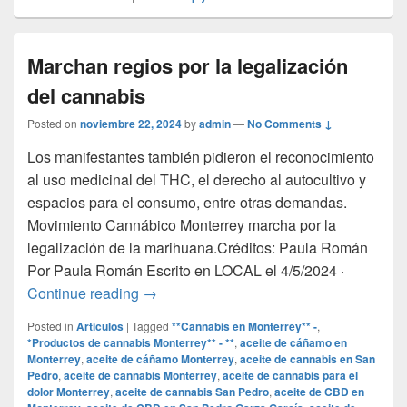
Marchan regios por la legalización
del cannabis
Posted on
noviembre 22, 2024
by
admin
—
No Comments ↓
Los manifestantes también pidieron el reconocimiento
al uso medicinal del THC, el derecho al autocultivo y
espacios para el consumo, entre otras demandas.
Movimiento Cannábico Monterrey marcha por la
legalización de la marihuana.Créditos: Paula Román
Por Paula Román Escrito en LOCAL el 4/5/2024 ·
Marchan regios por la legalización del c
Continue reading
→
Posted in
Articulos
|
Tagged
**Cannabis en Monterrey** -
,
*Productos de cannabis Monterrey** - **
,
aceite de cáñamo en
Monterrey
,
aceite de cáñamo Monterrey
,
aceite de cannabis en San
Pedro
,
aceite de cannabis Monterrey
,
aceite de cannabis para el
dolor Monterrey
,
aceite de cannabis San Pedro
,
aceite de CBD en