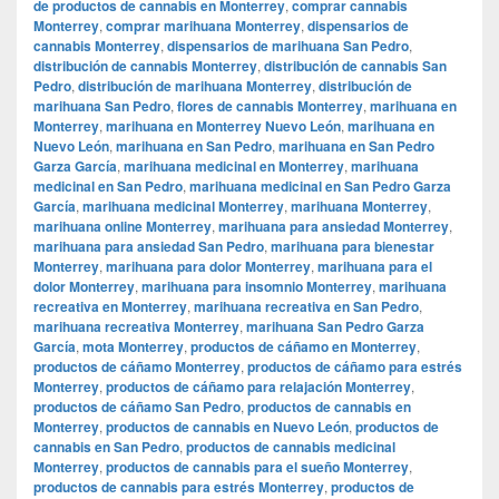
de productos de cannabis en Monterrey
,
comprar cannabis
Monterrey
,
comprar marihuana Monterrey
,
dispensarios de
cannabis Monterrey
,
dispensarios de marihuana San Pedro
,
distribución de cannabis Monterrey
,
distribución de cannabis San
Pedro
,
distribución de marihuana Monterrey
,
distribución de
marihuana San Pedro
,
flores de cannabis Monterrey
,
marihuana en
Monterrey
,
marihuana en Monterrey Nuevo León
,
marihuana en
Nuevo León
,
marihuana en San Pedro
,
marihuana en San Pedro
Garza García
,
marihuana medicinal en Monterrey
,
marihuana
medicinal en San Pedro
,
marihuana medicinal en San Pedro Garza
García
,
marihuana medicinal Monterrey
,
marihuana Monterrey
,
marihuana online Monterrey
,
marihuana para ansiedad Monterrey
,
marihuana para ansiedad San Pedro
,
marihuana para bienestar
Monterrey
,
marihuana para dolor Monterrey
,
marihuana para el
dolor Monterrey
,
marihuana para insomnio Monterrey
,
marihuana
recreativa en Monterrey
,
marihuana recreativa en San Pedro
,
marihuana recreativa Monterrey
,
marihuana San Pedro Garza
García
,
mota Monterrey
,
productos de cáñamo en Monterrey
,
productos de cáñamo Monterrey
,
productos de cáñamo para estrés
Monterrey
,
productos de cáñamo para relajación Monterrey
,
productos de cáñamo San Pedro
,
productos de cannabis en
Monterrey
,
productos de cannabis en Nuevo León
,
productos de
cannabis en San Pedro
,
productos de cannabis medicinal
Monterrey
,
productos de cannabis para el sueño Monterrey
,
productos de cannabis para estrés Monterrey
,
productos de