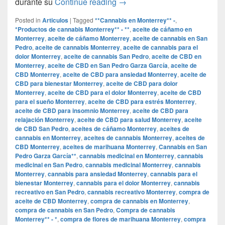
Cervezas, porros y rap: Álva
durante su
Continue reading
→
Posted in
Articulos
|
Tagged
**Cannabis en Monterrey** -
,
*Productos de cannabis Monterrey** - **
,
aceite de cáñamo en
Monterrey
,
aceite de cáñamo Monterrey
,
aceite de cannabis en San
Pedro
,
aceite de cannabis Monterrey
,
aceite de cannabis para el
dolor Monterrey
,
aceite de cannabis San Pedro
,
aceite de CBD en
Monterrey
,
aceite de CBD en San Pedro Garza García
,
aceite de
CBD Monterrey
,
aceite de CBD para ansiedad Monterrey
,
aceite de
CBD para bienestar Monterrey
,
aceite de CBD para dolor
Monterrey
,
aceite de CBD para el dolor Monterrey
,
aceite de CBD
para el sueño Monterrey
,
aceite de CBD para estrés Monterrey
,
aceite de CBD para insomnio Monterrey
,
aceite de CBD para
relajación Monterrey
,
aceite de CBD para salud Monterrey
,
aceite
de CBD San Pedro
,
aceites de cáñamo Monterrey
,
aceites de
cannabis en Monterrey
,
aceites de cannabis Monterrey
,
aceites de
CBD Monterrey
,
aceites de marihuana Monterrey
,
Cannabis en San
Pedro Garza García**
,
cannabis medicinal en Monterrey
,
cannabis
medicinal en San Pedro
,
cannabis medicinal Monterrey
,
cannabis
Monterrey
,
cannabis para ansiedad Monterrey
,
cannabis para el
bienestar Monterrey
,
cannabis para el dolor Monterrey
,
cannabis
recreativo en San Pedro
,
cannabis recreativo Monterrey
,
compra de
aceite de CBD Monterrey
,
compra de cannabis en Monterrey
,
compra de cannabis en San Pedro
,
Compra de cannabis
Monterrey** - *
,
compra de flores de marihuana Monterrey
,
compra