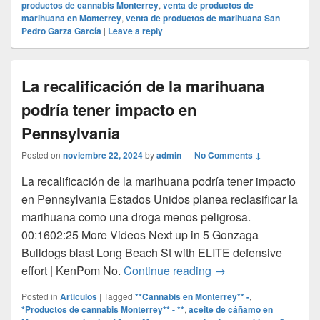
productos de cannabis Monterrey
,
venta de productos de
marihuana en Monterrey
,
venta de productos de marihuana San
Pedro Garza García
|
Leave a reply
La recalificación de la marihuana
podría tener impacto en
Pennsylvania
Posted on
noviembre 22, 2024
by
admin
—
No Comments ↓
La recalificación de la marihuana podría tener impacto
en Pennsylvania Estados Unidos planea reclasificar la
marihuana como una droga menos peligrosa.
00:1602:25 More Videos Next up in 5 Gonzaga
Bulldogs blast Long Beach St with ELITE defensive
La recalificación de
effort | KenPom No.
Continue reading
→
Posted in
Articulos
|
Tagged
**Cannabis en Monterrey** -
,
*Productos de cannabis Monterrey** - **
,
aceite de cáñamo en