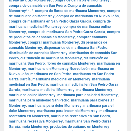
compra de cannabis en San Pedro
,
Compra de cannabis
Monterrey** - *
,
compra de flores de marihuana Monterrey
,
compra
de marihuana en Monterrey
,
compra de marihuana en Nuevo León
,
compra de marihuana en San Pedro Garza García
,
compra de
marihuana medicinal Monterrey
,
compra de marihuana online
Monterrey
,
compra de marihuana San Pedro Garza García
,
compra
de productos de cannabis en Monterrey
,
comprar cannabis
Monterrey
,
comprar marihuana Monterrey
,
dispensarios de
cannabis Monterrey
,
dispensarios de marihuana San Pedro
,
distribución de cannabis Monterrey
,
distribución de cannabis San
Pedro
,
distribución de marihuana Monterrey
,
distribución de
marihuana San Pedro
,
flores de cannabis Monterrey
,
marihuana en
Monterrey
,
marihuana en Monterrey Nuevo León
,
marihuana en
Nuevo León
,
marihuana en San Pedro
,
marihuana en San Pedro
Garza García
,
marihuana medicinal en Monterrey
,
marihuana
medicinal en San Pedro
,
marihuana medicinal en San Pedro Garza
García
,
marihuana medicinal Monterrey
,
marihuana Monterrey
,
marihuana online Monterrey
,
marihuana para ansiedad Monterrey
,
marihuana para ansiedad San Pedro
,
marihuana para bienestar
Monterrey
,
marihuana para dolor Monterrey
,
marihuana para el
dolor Monterrey
,
marihuana para insomnio Monterrey
,
marihuana
recreativa en Monterrey
,
marihuana recreativa en San Pedro
,
marihuana recreativa Monterrey
,
marihuana San Pedro Garza
García
,
mota Monterrey
,
productos de cáñamo en Monterrey
,