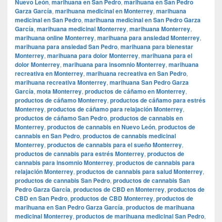
Nuevo León
,
marihuana en San Pedro
,
marihuana en San Pedro
Garza García
,
marihuana medicinal en Monterrey
,
marihuana
medicinal en San Pedro
,
marihuana medicinal en San Pedro Garza
García
,
marihuana medicinal Monterrey
,
marihuana Monterrey
,
marihuana online Monterrey
,
marihuana para ansiedad Monterrey
,
marihuana para ansiedad San Pedro
,
marihuana para bienestar
Monterrey
,
marihuana para dolor Monterrey
,
marihuana para el
dolor Monterrey
,
marihuana para insomnio Monterrey
,
marihuana
recreativa en Monterrey
,
marihuana recreativa en San Pedro
,
marihuana recreativa Monterrey
,
marihuana San Pedro Garza
García
,
mota Monterrey
,
productos de cáñamo en Monterrey
,
productos de cáñamo Monterrey
,
productos de cáñamo para estrés
Monterrey
,
productos de cáñamo para relajación Monterrey
,
productos de cáñamo San Pedro
,
productos de cannabis en
Monterrey
,
productos de cannabis en Nuevo León
,
productos de
cannabis en San Pedro
,
productos de cannabis medicinal
Monterrey
,
productos de cannabis para el sueño Monterrey
,
productos de cannabis para estrés Monterrey
,
productos de
cannabis para insomnio Monterrey
,
productos de cannabis para
relajación Monterrey
,
productos de cannabis para salud Monterrey
,
productos de cannabis San Pedro
,
productos de cannabis San
Pedro Garza García
,
productos de CBD en Monterrey
,
productos de
CBD en San Pedro
,
productos de CBD Monterrey
,
productos de
marihuana en San Pedro Garza García
,
productos de marihuana
medicinal Monterrey
,
productos de marihuana medicinal San Pedro
,