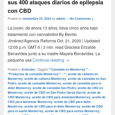
sus 400 ataques diarios de epilepsia
con CBD
Posted on
noviembre 22, 2024
by
admin
—
No Comments ↓
La joven, de ahora 13 años, lleva cinco años bajo
tratamiento con cannabidiol By Benito
Jiménez/Agencia Reforma Oct. 21, 2020 | Updated
12:05 p.m. GMT-5 | 3 min. read Graciela Elizalde
Benavides junto a su madre Mayela Benavides. La
Grace, la niña mexicana qu
pequeña usa
Continue reading
→
Posted in
Articulos
|
Tagged
**Cannabis en Monterrey** -
,
*Productos de cannabis Monterrey** - **
,
aceite de cáñamo en
Monterrey
,
aceite de cáñamo Monterrey
,
aceite de cannabis en San
Pedro
,
aceite de cannabis Monterrey
,
aceite de cannabis para el
dolor Monterrey
,
aceite de cannabis San Pedro
,
aceite de CBD en
Monterrey
,
aceite de CBD en San Pedro Garza García
,
aceite de
CBD Monterrey
,
aceite de CBD para ansiedad Monterrey
,
aceite de
CBD para bienestar Monterrey
,
aceite de CBD para dolor
Monterrey
,
aceite de CBD para el dolor Monterrey
,
aceite de CBD
para el sueño Monterrey
,
aceite de CBD para estrés Monterrey
,