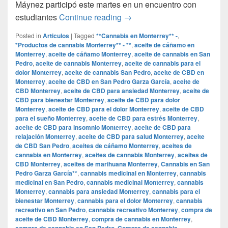
Máynez participó este martes en un encuentro con
Regularización de las droga
estudiantes
Continue reading
→
Posted in
Articulos
|
Tagged
**Cannabis en Monterrey** -
,
*Productos de cannabis Monterrey** - **
,
aceite de cáñamo en
Monterrey
,
aceite de cáñamo Monterrey
,
aceite de cannabis en San
Pedro
,
aceite de cannabis Monterrey
,
aceite de cannabis para el
dolor Monterrey
,
aceite de cannabis San Pedro
,
aceite de CBD en
Monterrey
,
aceite de CBD en San Pedro Garza García
,
aceite de
CBD Monterrey
,
aceite de CBD para ansiedad Monterrey
,
aceite de
CBD para bienestar Monterrey
,
aceite de CBD para dolor
Monterrey
,
aceite de CBD para el dolor Monterrey
,
aceite de CBD
para el sueño Monterrey
,
aceite de CBD para estrés Monterrey
,
aceite de CBD para insomnio Monterrey
,
aceite de CBD para
relajación Monterrey
,
aceite de CBD para salud Monterrey
,
aceite
de CBD San Pedro
,
aceites de cáñamo Monterrey
,
aceites de
cannabis en Monterrey
,
aceites de cannabis Monterrey
,
aceites de
CBD Monterrey
,
aceites de marihuana Monterrey
,
Cannabis en San
Pedro Garza García**
,
cannabis medicinal en Monterrey
,
cannabis
medicinal en San Pedro
,
cannabis medicinal Monterrey
,
cannabis
Monterrey
,
cannabis para ansiedad Monterrey
,
cannabis para el
bienestar Monterrey
,
cannabis para el dolor Monterrey
,
cannabis
recreativo en San Pedro
,
cannabis recreativo Monterrey
,
compra de
aceite de CBD Monterrey
,
compra de cannabis en Monterrey
,
compra de cannabis en San Pedro
,
Compra de cannabis