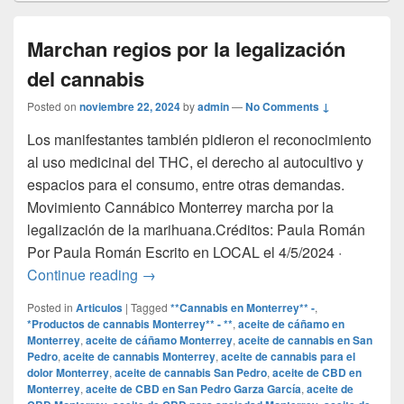
Marchan regios por la legalización
del cannabis
Posted on
noviembre 22, 2024
by
admin
—
No Comments ↓
Los manifestantes también pidieron el reconocimiento
al uso medicinal del THC, el derecho al autocultivo y
espacios para el consumo, entre otras demandas.
Movimiento Cannábico Monterrey marcha por la
legalización de la marihuana.Créditos: Paula Román
Por Paula Román Escrito en LOCAL el 4/5/2024 ·
Marchan regios por la legalización del c
Continue reading
→
Posted in
Articulos
|
Tagged
**Cannabis en Monterrey** -
,
*Productos de cannabis Monterrey** - **
,
aceite de cáñamo en
Monterrey
,
aceite de cáñamo Monterrey
,
aceite de cannabis en San
Pedro
,
aceite de cannabis Monterrey
,
aceite de cannabis para el
dolor Monterrey
,
aceite de cannabis San Pedro
,
aceite de CBD en
Monterrey
,
aceite de CBD en San Pedro Garza García
,
aceite de