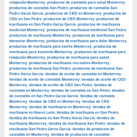
relajación Monterrey
,
productos de cannabis para salud Monterrey
,
productos de cannabis San Pedro
,
productos de cannabis San
Pedro Garza García
,
productos de CBD en Monterrey
,
productos de
CBD en San Pedro
,
productos de CBD Monterrey
,
productos de
marihuana en San Pedro Garza García
,
productos de marihuana
medicinal Monterrey
,
productos de marihuana medicinal San Pedro
,
productos de marihuana Monterrey
,
productos de marihuana para
bienestar Monterrey
,
productos de marihuana para dolor Monterrey
,
productos de marihuana para estrés Monterrey
,
productos de
marihuana para insomnio Monterrey
,
productos de marihuana para
relajación Monterrey
,
productos de marihuana para salud
Monterrey
,
productos de marihuana recreativa Monterrey
,
productos de marihuana San Pedro
,
productos de marihuana San
Pedro Garza García
,
tiendas de aceite de cannabis en Monterrey
,
tiendas de aceite de cannabis Monterrey
,
tiendas de aceite de CBD
Monterrey
,
tiendas de aceite de CBD San Pedro
,
tiendas de
cannabis en Monterrey
,
tiendas de cannabis en San Pedro
,
tiendas
de cannabis en San Pedro Garza García
,
tiendas de cannabis
Monterrey
,
tiendas de CBD en Monterrey
,
tiendas de CBD
Monterrey
,
tiendas de marihuana en Monterrey
,
tiendas de
marihuana en Nuevo León
,
tiendas de marihuana en San Pedro
,
tiendas de marihuana en San Pedro Garza García
,
tiendas de
marihuana Monterrey
,
tiendas de marihuana San Pedro
,
tiendas de
marihuana San Pedro Garza García
,
tiendas de productos de
cannabis en Monterrey
,
tiendas de productos de cannabis