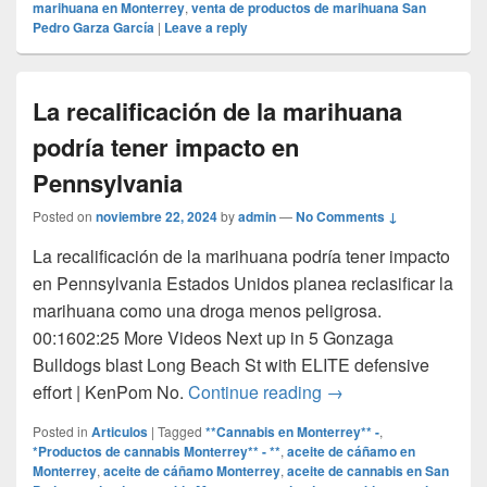
marihuana en Monterrey
,
venta de productos de marihuana San
Pedro Garza García
|
Leave a reply
La recalificación de la marihuana
podría tener impacto en
Pennsylvania
Posted on
noviembre 22, 2024
by
admin
—
No Comments ↓
La recalificación de la marihuana podría tener impacto
en Pennsylvania Estados Unidos planea reclasificar la
marihuana como una droga menos peligrosa.
00:1602:25 More Videos Next up in 5 Gonzaga
Bulldogs blast Long Beach St with ELITE defensive
La recalificación de
effort | KenPom No.
Continue reading
→
Posted in
Articulos
|
Tagged
**Cannabis en Monterrey** -
,
*Productos de cannabis Monterrey** - **
,
aceite de cáñamo en
Monterrey
,
aceite de cáñamo Monterrey
,
aceite de cannabis en San