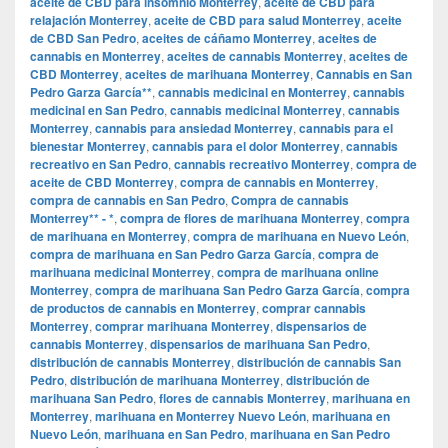
aceite de CBD para insomnio Monterrey
,
aceite de CBD para
relajación Monterrey
,
aceite de CBD para salud Monterrey
,
aceite
de CBD San Pedro
,
aceites de cáñamo Monterrey
,
aceites de
cannabis en Monterrey
,
aceites de cannabis Monterrey
,
aceites de
CBD Monterrey
,
aceites de marihuana Monterrey
,
Cannabis en San
Pedro Garza García**
,
cannabis medicinal en Monterrey
,
cannabis
medicinal en San Pedro
,
cannabis medicinal Monterrey
,
cannabis
Monterrey
,
cannabis para ansiedad Monterrey
,
cannabis para el
bienestar Monterrey
,
cannabis para el dolor Monterrey
,
cannabis
recreativo en San Pedro
,
cannabis recreativo Monterrey
,
compra de
aceite de CBD Monterrey
,
compra de cannabis en Monterrey
,
compra de cannabis en San Pedro
,
Compra de cannabis
Monterrey** - *
,
compra de flores de marihuana Monterrey
,
compra
de marihuana en Monterrey
,
compra de marihuana en Nuevo León
,
compra de marihuana en San Pedro Garza García
,
compra de
marihuana medicinal Monterrey
,
compra de marihuana online
Monterrey
,
compra de marihuana San Pedro Garza García
,
compra
de productos de cannabis en Monterrey
,
comprar cannabis
Monterrey
,
comprar marihuana Monterrey
,
dispensarios de
cannabis Monterrey
,
dispensarios de marihuana San Pedro
,
distribución de cannabis Monterrey
,
distribución de cannabis San
Pedro
,
distribución de marihuana Monterrey
,
distribución de
marihuana San Pedro
,
flores de cannabis Monterrey
,
marihuana en
Monterrey
,
marihuana en Monterrey Nuevo León
,
marihuana en
Nuevo León
,
marihuana en San Pedro
,
marihuana en San Pedro