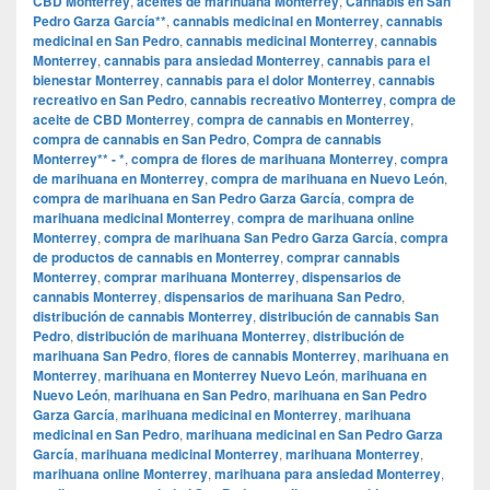
CBD Monterrey
,
aceites de marihuana Monterrey
,
Cannabis en San
Pedro Garza García**
,
cannabis medicinal en Monterrey
,
cannabis
medicinal en San Pedro
,
cannabis medicinal Monterrey
,
cannabis
Monterrey
,
cannabis para ansiedad Monterrey
,
cannabis para el
bienestar Monterrey
,
cannabis para el dolor Monterrey
,
cannabis
recreativo en San Pedro
,
cannabis recreativo Monterrey
,
compra de
aceite de CBD Monterrey
,
compra de cannabis en Monterrey
,
compra de cannabis en San Pedro
,
Compra de cannabis
Monterrey** - *
,
compra de flores de marihuana Monterrey
,
compra
de marihuana en Monterrey
,
compra de marihuana en Nuevo León
,
compra de marihuana en San Pedro Garza García
,
compra de
marihuana medicinal Monterrey
,
compra de marihuana online
Monterrey
,
compra de marihuana San Pedro Garza García
,
compra
de productos de cannabis en Monterrey
,
comprar cannabis
Monterrey
,
comprar marihuana Monterrey
,
dispensarios de
cannabis Monterrey
,
dispensarios de marihuana San Pedro
,
distribución de cannabis Monterrey
,
distribución de cannabis San
Pedro
,
distribución de marihuana Monterrey
,
distribución de
marihuana San Pedro
,
flores de cannabis Monterrey
,
marihuana en
Monterrey
,
marihuana en Monterrey Nuevo León
,
marihuana en
Nuevo León
,
marihuana en San Pedro
,
marihuana en San Pedro
Garza García
,
marihuana medicinal en Monterrey
,
marihuana
medicinal en San Pedro
,
marihuana medicinal en San Pedro Garza
García
,
marihuana medicinal Monterrey
,
marihuana Monterrey
,
marihuana online Monterrey
,
marihuana para ansiedad Monterrey
,