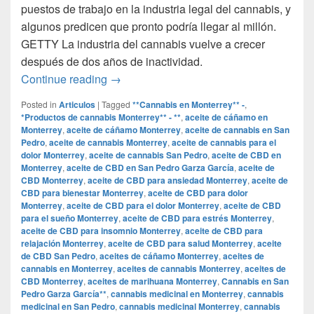
puestos de trabajo en la industria legal del cannabis, y
algunos predicen que pronto podría llegar al millón.
GETTY La industria del cannabis vuelve a crecer
después de dos años de inactividad.
Por qué la industria del cannabis exper
Continue reading
→
Posted in
Articulos
|
Tagged
**Cannabis en Monterrey** -
,
*Productos de cannabis Monterrey** - **
,
aceite de cáñamo en
Monterrey
,
aceite de cáñamo Monterrey
,
aceite de cannabis en San
Pedro
,
aceite de cannabis Monterrey
,
aceite de cannabis para el
dolor Monterrey
,
aceite de cannabis San Pedro
,
aceite de CBD en
Monterrey
,
aceite de CBD en San Pedro Garza García
,
aceite de
CBD Monterrey
,
aceite de CBD para ansiedad Monterrey
,
aceite de
CBD para bienestar Monterrey
,
aceite de CBD para dolor
Monterrey
,
aceite de CBD para el dolor Monterrey
,
aceite de CBD
para el sueño Monterrey
,
aceite de CBD para estrés Monterrey
,
aceite de CBD para insomnio Monterrey
,
aceite de CBD para
relajación Monterrey
,
aceite de CBD para salud Monterrey
,
aceite
de CBD San Pedro
,
aceites de cáñamo Monterrey
,
aceites de
cannabis en Monterrey
,
aceites de cannabis Monterrey
,
aceites de
CBD Monterrey
,
aceites de marihuana Monterrey
,
Cannabis en San
Pedro Garza García**
,
cannabis medicinal en Monterrey
,
cannabis
medicinal en San Pedro
,
cannabis medicinal Monterrey
,
cannabis