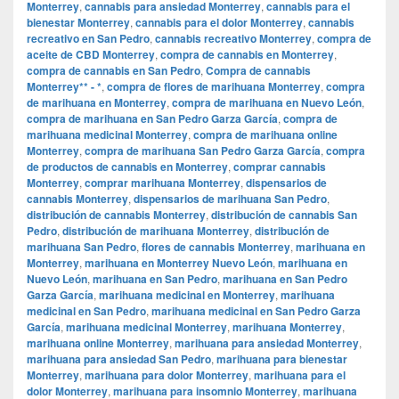
Monterrey
,
cannabis para ansiedad Monterrey
,
cannabis para el
bienestar Monterrey
,
cannabis para el dolor Monterrey
,
cannabis
recreativo en San Pedro
,
cannabis recreativo Monterrey
,
compra de
aceite de CBD Monterrey
,
compra de cannabis en Monterrey
,
compra de cannabis en San Pedro
,
Compra de cannabis
Monterrey** - *
,
compra de flores de marihuana Monterrey
,
compra
de marihuana en Monterrey
,
compra de marihuana en Nuevo León
,
compra de marihuana en San Pedro Garza García
,
compra de
marihuana medicinal Monterrey
,
compra de marihuana online
Monterrey
,
compra de marihuana San Pedro Garza García
,
compra
de productos de cannabis en Monterrey
,
comprar cannabis
Monterrey
,
comprar marihuana Monterrey
,
dispensarios de
cannabis Monterrey
,
dispensarios de marihuana San Pedro
,
distribución de cannabis Monterrey
,
distribución de cannabis San
Pedro
,
distribución de marihuana Monterrey
,
distribución de
marihuana San Pedro
,
flores de cannabis Monterrey
,
marihuana en
Monterrey
,
marihuana en Monterrey Nuevo León
,
marihuana en
Nuevo León
,
marihuana en San Pedro
,
marihuana en San Pedro
Garza García
,
marihuana medicinal en Monterrey
,
marihuana
medicinal en San Pedro
,
marihuana medicinal en San Pedro Garza
García
,
marihuana medicinal Monterrey
,
marihuana Monterrey
,
marihuana online Monterrey
,
marihuana para ansiedad Monterrey
,
marihuana para ansiedad San Pedro
,
marihuana para bienestar
Monterrey
,
marihuana para dolor Monterrey
,
marihuana para el
dolor Monterrey
,
marihuana para insomnio Monterrey
,
marihuana