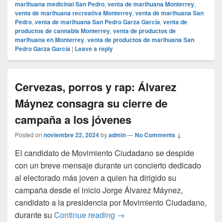
marihuana medicinal San Pedro
,
venta de marihuana Monterrey
,
venta de marihuana recreativa Monterrey
,
venta de marihuana San
Pedro
,
venta de marihuana San Pedro Garza García
,
venta de
productos de cannabis Monterrey
,
venta de productos de
marihuana en Monterrey
,
venta de productos de marihuana San
Pedro Garza García
|
Leave a reply
Cervezas, porros y rap: Álvarez
Máynez consagra su cierre de
campaña a los jóvenes
Posted on
noviembre 22, 2024
by
admin
—
No Comments ↓
El candidato de Movimiento Ciudadano se despide
con un breve mensaje durante un concierto dedicado
al electorado más joven a quien ha dirigido su
campaña desde el inicio Jorge Álvarez Máynez,
candidato a la presidencia por Movimiento Ciudadano,
Cervezas, porros y rap: Álva
durante su
Continue reading
→