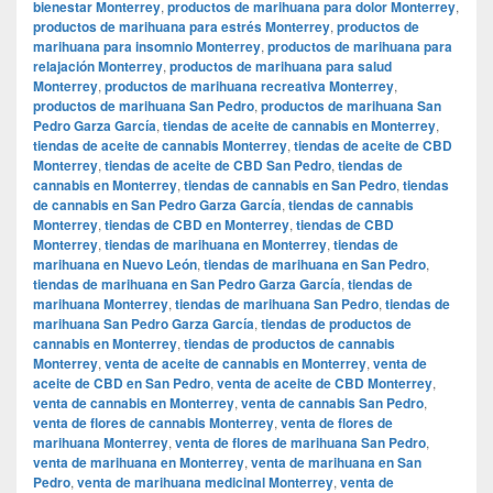
bienestar Monterrey
,
productos de marihuana para dolor Monterrey
,
productos de marihuana para estrés Monterrey
,
productos de
marihuana para insomnio Monterrey
,
productos de marihuana para
relajación Monterrey
,
productos de marihuana para salud
Monterrey
,
productos de marihuana recreativa Monterrey
,
productos de marihuana San Pedro
,
productos de marihuana San
Pedro Garza García
,
tiendas de aceite de cannabis en Monterrey
,
tiendas de aceite de cannabis Monterrey
,
tiendas de aceite de CBD
Monterrey
,
tiendas de aceite de CBD San Pedro
,
tiendas de
cannabis en Monterrey
,
tiendas de cannabis en San Pedro
,
tiendas
de cannabis en San Pedro Garza García
,
tiendas de cannabis
Monterrey
,
tiendas de CBD en Monterrey
,
tiendas de CBD
Monterrey
,
tiendas de marihuana en Monterrey
,
tiendas de
marihuana en Nuevo León
,
tiendas de marihuana en San Pedro
,
tiendas de marihuana en San Pedro Garza García
,
tiendas de
marihuana Monterrey
,
tiendas de marihuana San Pedro
,
tiendas de
marihuana San Pedro Garza García
,
tiendas de productos de
cannabis en Monterrey
,
tiendas de productos de cannabis
Monterrey
,
venta de aceite de cannabis en Monterrey
,
venta de
aceite de CBD en San Pedro
,
venta de aceite de CBD Monterrey
,
venta de cannabis en Monterrey
,
venta de cannabis San Pedro
,
venta de flores de cannabis Monterrey
,
venta de flores de
marihuana Monterrey
,
venta de flores de marihuana San Pedro
,
venta de marihuana en Monterrey
,
venta de marihuana en San
Pedro
,
venta de marihuana medicinal Monterrey
,
venta de