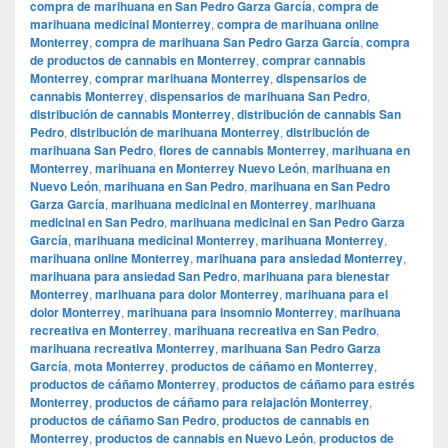
compra de marihuana en San Pedro Garza García
,
compra de
marihuana medicinal Monterrey
,
compra de marihuana online
Monterrey
,
compra de marihuana San Pedro Garza García
,
compra
de productos de cannabis en Monterrey
,
comprar cannabis
Monterrey
,
comprar marihuana Monterrey
,
dispensarios de
cannabis Monterrey
,
dispensarios de marihuana San Pedro
,
distribución de cannabis Monterrey
,
distribución de cannabis San
Pedro
,
distribución de marihuana Monterrey
,
distribución de
marihuana San Pedro
,
flores de cannabis Monterrey
,
marihuana en
Monterrey
,
marihuana en Monterrey Nuevo León
,
marihuana en
Nuevo León
,
marihuana en San Pedro
,
marihuana en San Pedro
Garza García
,
marihuana medicinal en Monterrey
,
marihuana
medicinal en San Pedro
,
marihuana medicinal en San Pedro Garza
García
,
marihuana medicinal Monterrey
,
marihuana Monterrey
,
marihuana online Monterrey
,
marihuana para ansiedad Monterrey
,
marihuana para ansiedad San Pedro
,
marihuana para bienestar
Monterrey
,
marihuana para dolor Monterrey
,
marihuana para el
dolor Monterrey
,
marihuana para insomnio Monterrey
,
marihuana
recreativa en Monterrey
,
marihuana recreativa en San Pedro
,
marihuana recreativa Monterrey
,
marihuana San Pedro Garza
García
,
mota Monterrey
,
productos de cáñamo en Monterrey
,
productos de cáñamo Monterrey
,
productos de cáñamo para estrés
Monterrey
,
productos de cáñamo para relajación Monterrey
,
productos de cáñamo San Pedro
,
productos de cannabis en
Monterrey
,
productos de cannabis en Nuevo León
,
productos de