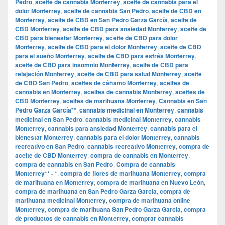
Pedro
,
aceite de cannabis Monterrey
,
aceite de cannabis para el
dolor Monterrey
,
aceite de cannabis San Pedro
,
aceite de CBD en
Monterrey
,
aceite de CBD en San Pedro Garza García
,
aceite de
CBD Monterrey
,
aceite de CBD para ansiedad Monterrey
,
aceite de
CBD para bienestar Monterrey
,
aceite de CBD para dolor
Monterrey
,
aceite de CBD para el dolor Monterrey
,
aceite de CBD
para el sueño Monterrey
,
aceite de CBD para estrés Monterrey
,
aceite de CBD para insomnio Monterrey
,
aceite de CBD para
relajación Monterrey
,
aceite de CBD para salud Monterrey
,
aceite
de CBD San Pedro
,
aceites de cáñamo Monterrey
,
aceites de
cannabis en Monterrey
,
aceites de cannabis Monterrey
,
aceites de
CBD Monterrey
,
aceites de marihuana Monterrey
,
Cannabis en San
Pedro Garza García**
,
cannabis medicinal en Monterrey
,
cannabis
medicinal en San Pedro
,
cannabis medicinal Monterrey
,
cannabis
Monterrey
,
cannabis para ansiedad Monterrey
,
cannabis para el
bienestar Monterrey
,
cannabis para el dolor Monterrey
,
cannabis
recreativo en San Pedro
,
cannabis recreativo Monterrey
,
compra de
aceite de CBD Monterrey
,
compra de cannabis en Monterrey
,
compra de cannabis en San Pedro
,
Compra de cannabis
Monterrey** - *
,
compra de flores de marihuana Monterrey
,
compra
de marihuana en Monterrey
,
compra de marihuana en Nuevo León
,
compra de marihuana en San Pedro Garza García
,
compra de
marihuana medicinal Monterrey
,
compra de marihuana online
Monterrey
,
compra de marihuana San Pedro Garza García
,
compra
de productos de cannabis en Monterrey
,
comprar cannabis