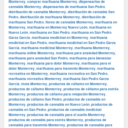
Monterrey
,
comprar marihuana Monterrey
,
dispensarios de
cannabis Monterrey
,
dispensarios de marihuana San Pedro
,
distribución de cannabis Monterrey
,
distribución de cannabis San
Pedro
,
distribución de marihuana Monterrey
,
distribución de
marihuana San Pedro
,
flores de cannabis Monterrey
,
marihuana en
Monterrey
,
marihuana en Monterrey Nuevo León
,
marihuana en
Nuevo León
,
marihuana en San Pedro
,
marihuana en San Pedro
Garza García
,
marihuana medicinal en Monterrey
,
marihuana
medicinal en San Pedro
,
marihuana medicinal en San Pedro Garza
García
,
marihuana medicinal Monterrey
,
marihuana Monterrey
,
marihuana online Monterrey
,
marihuana para ansiedad Monterrey
,
marihuana para ansiedad San Pedro
,
marihuana para bienestar
Monterrey
,
marihuana para dolor Monterrey
,
marihuana para el
dolor Monterrey
,
marihuana para insomnio Monterrey
,
marihuana
recreativa en Monterrey
,
marihuana recreativa en San Pedro
,
marihuana recreativa Monterrey
,
marihuana San Pedro Garza
García
,
mota Monterrey
,
productos de cáñamo en Monterrey
,
productos de cáñamo Monterrey
,
productos de cáñamo para estrés
Monterrey
,
productos de cáñamo para relajación Monterrey
,
productos de cáñamo San Pedro
,
productos de cannabis en
Monterrey
,
productos de cannabis en Nuevo León
,
productos de
cannabis en San Pedro
,
productos de cannabis medicinal
Monterrey
,
productos de cannabis para el sueño Monterrey
,
productos de cannabis para estrés Monterrey
,
productos de
cannabis para insomnio Monterrey
,
productos de cannabis para