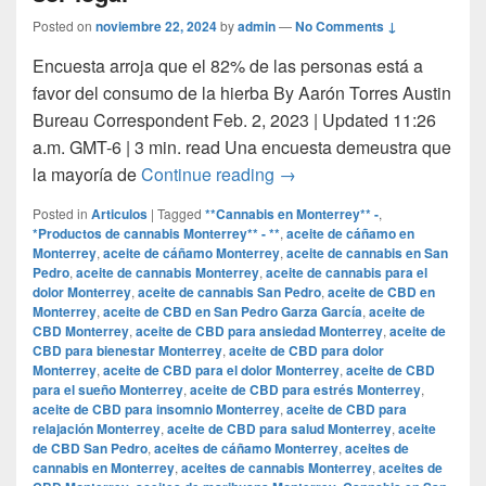
Posted on
noviembre 22, 2024
by
admin
—
No Comments ↓
Encuesta arroja que el 82% de las personas está a
favor del consumo de la hierba By Aarón Torres Austin
Bureau Correspondent Feb. 2, 2023 | Updated 11:26
a.m. GMT-6 | 3 min. read Una encuesta demeustra que
Mayoría de los texanos cre
la mayoría de
Continue reading
→
Posted in
Articulos
|
Tagged
**Cannabis en Monterrey** -
,
*Productos de cannabis Monterrey** - **
,
aceite de cáñamo en
Monterrey
,
aceite de cáñamo Monterrey
,
aceite de cannabis en San
Pedro
,
aceite de cannabis Monterrey
,
aceite de cannabis para el
dolor Monterrey
,
aceite de cannabis San Pedro
,
aceite de CBD en
Monterrey
,
aceite de CBD en San Pedro Garza García
,
aceite de
CBD Monterrey
,
aceite de CBD para ansiedad Monterrey
,
aceite de
CBD para bienestar Monterrey
,
aceite de CBD para dolor
Monterrey
,
aceite de CBD para el dolor Monterrey
,
aceite de CBD
para el sueño Monterrey
,
aceite de CBD para estrés Monterrey
,
aceite de CBD para insomnio Monterrey
,
aceite de CBD para
relajación Monterrey
,
aceite de CBD para salud Monterrey
,
aceite
de CBD San Pedro
,
aceites de cáñamo Monterrey
,
aceites de
cannabis en Monterrey
,
aceites de cannabis Monterrey
,
aceites de