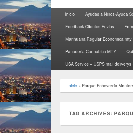
Primary
Inicio
Ayudas a Niños-Ayuda So
menu
Feedback Clientes Envios
Form
Marihuana Regular Economica mty
Panaderia Cannabica MTY
Qu
USA Service – USPS mail deliverys 
Inicio
»
Parque Echeverría Monter
TAG ARCHIVES:
PARQU