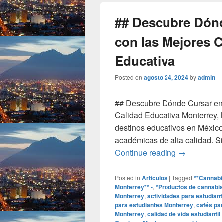
## Descubre Dónd
con las Mejores C
Educativa
Posted on
agosto 24, 2024
by
admin
## Descubre Dónde Cursar en 
Calidad Educativa Monterrey, 
destinos educativos en México
académicas de alta calidad. S
## Descubre
Continue reading
→
Posted in
Articulos
|
Tagged
**Cannabis
Monterrey** -
,
*Productos de cannabis
Monterrey
,
actividades para estudian
para estudiantes Monterrey
,
cafés pa
Monterrey
,
calidad de vida estudianti