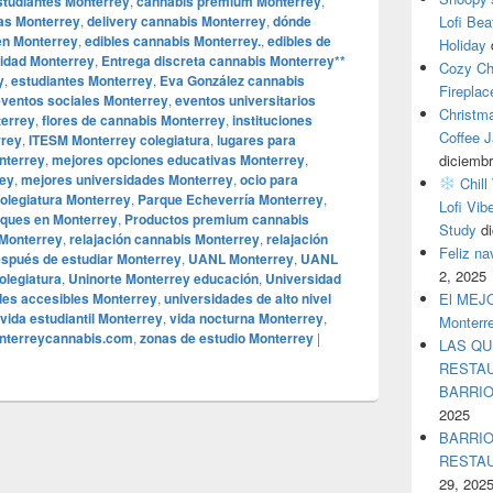
studiantes Monterrey
,
cannabis premium Monterrey
,
ras Monterrey
,
delivery cannabis Monterrey
,
dónde
Lofi Bea
en Monterrey
,
edibles cannabis Monterrey.
,
edibles de
Holiday
lidad Monterrey
,
Entrega discreta cannabis Monterrey**
Cozy Ch
y
,
estudiantes Monterrey
,
Eva González cannabis
Fireplac
eventos sociales Monterrey
,
eventos universitarios
Christm
terrey
,
flores de cannabis Monterrey
,
instituciones
Coffee J
rrey
,
ITESM Monterrey colegiatura
,
lugares para
nterrey
,
mejores opciones educativas Monterrey
,
diciembr
rey
,
mejores universidades Monterrey
,
ocio para
Chill
olegiatura Monterrey
,
Parque Echeverría Monterrey
,
Lofi Vib
ques en Monterrey
,
Productos premium cannabis
Study
d
Monterrey
,
relajación cannabis Monterrey
,
relajación
Feliz n
espués de estudiar Monterrey
,
UANL Monterrey
,
UANL
2, 2025
legiatura
,
Uninorte Monterrey educación
,
Universidad
des accesibles Monterrey
,
universidades de alto nivel
El MEJOR
vida estudiantil Monterrey
,
vida nocturna Monterrey
,
Monterr
terreycannabis.com
,
zonas de estudio Monterrey
|
LAS QU
RESTAU
BARRI
2025
BARRIO
RESTA
29, 202