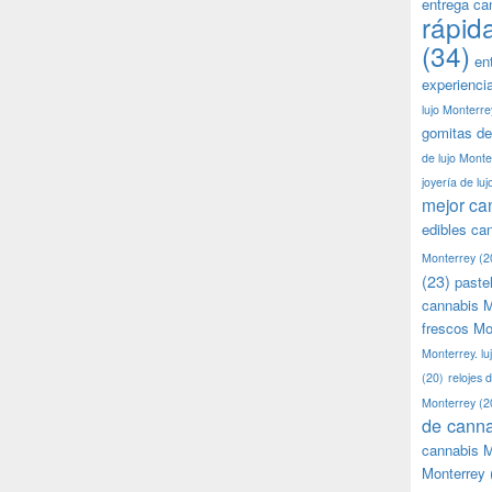
entrega ca
rápid
(34)
en
experienci
lujo Monterre
gomitas de
de lujo Monte
joyería de lu
mejor ca
edibles ca
Monterrey
(2
(23)
paste
cannabis M
frescos Mo
Monterrey. lu
(20)
relojes 
Monterrey
(2
de canna
cannabis M
Monterrey