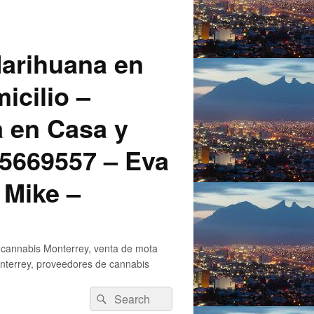
arihuana en
icilio –
a en Casa y
5669557 – Eva
 Mike –
 cannabis Monterrey, venta de mota
nterrey, proveedores de cannabis
Search
Search
for: