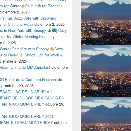
ts for Winter
Calm Lofi for Peaceful
diciembre 2, 2025
ristmas Jazz Café with Crackling
e for Chill and Relax
diciembre 2, 2025
as in New York with Snoopy
| Cozy
azz for Winter Morning by Jazzy
e 2, 2025
 Winter Campfire with Snoopy
Cozy
es to Relax
Snoozi Lofi for Work &
iciembre 2, 2025
avidad familia de MMCannabis!
diciembre
 Buffet de la Carretera Nacional de
ey!
octubre 29, 2025
ESADILLAS DE LA ABUELA /
RANT DE GUISOS MEXICANOS EN
O ANTIGUO MONTERREY
octubre 29,
 ANTIGUO MONTERREY 2021/
URANTE OTAKU MONTERREY
octubre
5