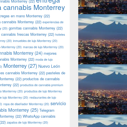
nnabis Monterrey
(22)
a cannabis Monterrey
tregas en mano Monterrey
(22)
a cannabis Monterrey
(22)
experiencias de
gomitas cannabis Monterrey
(22)
y
(20)
 cannabis frescas Monterrey
(22)
hoteles
rrey
(20)
inmuebles de lujo Monterrey
(20)
jo Monterrey
(20)
marcas de lujo Monterrey
(20)
nnabis Monterrey
(24)
mejores
nnabis Monterrey
(22)
moda de lujo
Monterrey
(27)
Nuevo León
0)
les cannabis Monterrey
(22)
pasteles de
onterrey
(22)
productos de cannabis
nterrey
(22)
productos de cannabis premium
jo Monterrey
(20)
productos de lujo Monterrey
de lujo Monterrey
(20)
restaurantes de lujo
servicio
0)
ropa de diseñador Monterrey
(20)
bis Monterrey
(25)
Telegram
onterrey
(22)
WhatsApp cannabis
(22)
zapatos de lujo Monterrey
(20)