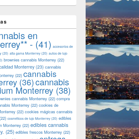
tas
nnabis en
errey** -
(41)
accesorios de
y
(20)
alta gama Monterrey
(20)
autos de lujo
brownies cannabis Monterrey
(22)
0)
calidad Monterrey
(23)
cannabis
cannabis
onterrey
(22)
cannabis
errey
(36)
ium Monterrey
(38)
wnies cannabis Monterrey
(22)
compra
nnabis Monterrey
(22)
cookies de
onterrey
(22)
cookies mágicas cannabis
(22)
edibles
cosméticos de lujo Monterrey
(20)
edibles cannabis
n Monterrey
(22)
y.
(25)
edibles frescos Monterrey
(22)
entrega