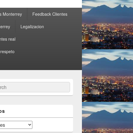
s Monterrey
Feedback Clientes
errey
Legalizacion
ntes real
 respeto
ch
os