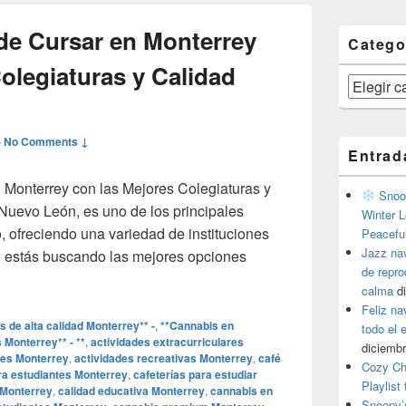
e Cursar en Monterrey
Catego
olegiaturas y Calidad
Categorías
—
No Comments ↓
Entrad
Monterrey con las Mejores Colegiaturas y
Snoop
Nuevo León, es uno de los principales
Winter L
, ofreciendo una variedad de instituciones
Peacefu
Jazz na
i estás buscando las mejores opciones
de repr
 Dónde Cursar en Monterrey con las Mejores Colegiaturas y Ca
calma
d
Feliz na
 de alta calidad Monterrey** -
,
**Cannabis en
todo el
 Monterrey** - **
,
actividades extracurriculares
diciembr
tes Monterrey
,
actividades recreativas Monterrey
,
café
Cozy Ch
ra estudiantes Monterrey
,
cafeterías para estudiar
Playlist
l Monterrey
,
calidad educativa Monterrey
,
cannabis en
Snoopy’