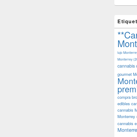
Etique
**Ca
Mont
lujo Monterre
Monterrey
(2
cannabis 
gourmet M
Mont
prem
compra bro
edibles ca
cannabis M
Monterrey
cannabis e
Monterre