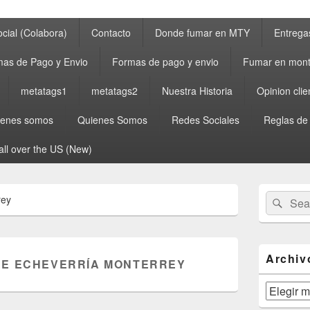
cial (Colabora)
Contacto
Donde fumar en MTY
Entrega
as de Pago y Envio
Formas de pago y envio
Fumar en mont
metatags1
metatags2
Nuestra Historia
Opinion clie
ienes somos
Quienes Somos
Redes Sociales
Reglas de
all over the US (New)
Primary
Search
Sear
rey
Sidebar
for:
Widget
Area
Archiv
E ECHEVERRÍA MONTERREY
Archivos