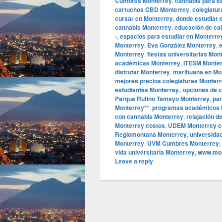
Cumbres Monterrey
,
cannabis para e
cartuchos CBD Monterrey
,
colegiatu
cursar en Monterrey
,
donde estudiar 
cannabis Monterrey
,
educación de ca
-
,
espacios para estudiar en Monterre
Monterrey
,
Eva González Monterrey
,
Monterrey
,
fiestas universitarias Mon
académicas Monterrey
,
ITESM Monte
disfrutar Monterrey
,
marihuana en Mo
mejores precios colegiaturas Monter
estudiantes Monterrey.
,
opciones de c
Parque Rufino Tamayo Monterrey
,
par
Monterrey**
,
programas académicos 
con cannabis Monterrey
,
relajación d
Monterrey costos
,
UDEM Monterrey co
Regiomontana Monterrey
,
universida
Monterrey
,
UVM Cumbres Monterrey
,
vida universitaria Monterrey
,
www.mon
Leave a reply