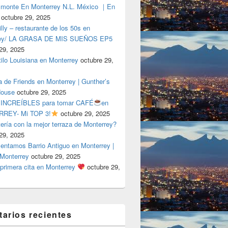
lmonte En Monterrey N.L. México ｜En
octubre 29, 2025
ly – restaurante de los 50s en
rey/ LA GRASA DE MIS SUEÑOS EP5
29, 2025
tilo Louisiana en Monterrey
octubre 29,
a de Friends en Monterrey | Gunther’s
House
octubre 29, 2025
 INCREÍBLES para tomar CAFÉ
en
REY- Mi TOP 3!
octubre 29, 2025
tería con la mejor terraza de Monterrey?
29, 2025
entamos Barrio Antiguo en Monterrey |
 Monterrey
octubre 29, 2025
primera cita en Monterrey
octubre 29,
arios recientes