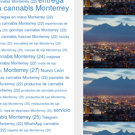
nnabis Monterrey
(22)
a cannabis Monterrey
tregas en mano Monterrey
(22)
a cannabis Monterrey
(22)
experiencias de
gomitas cannabis Monterrey
(22)
y
(20)
 cannabis frescas Monterrey
(22)
hoteles
rrey
(20)
inmuebles de lujo Monterrey
(20)
jo Monterrey
(20)
marcas de lujo Monterrey
(20)
nnabis Monterrey
(24)
mejores
nnabis Monterrey
(22)
moda de lujo
Monterrey
(27)
Nuevo León
0)
les cannabis Monterrey
(22)
pasteles de
onterrey
(22)
productos de cannabis
nterrey
(22)
productos de cannabis premium
jo Monterrey
(20)
productos de lujo Monterrey
de lujo Monterrey
(20)
restaurantes de lujo
servicio
0)
ropa de diseñador Monterrey
(20)
bis Monterrey
(25)
Telegram
onterrey
(22)
WhatsApp cannabis
(22)
zapatos de lujo Monterrey
(20)