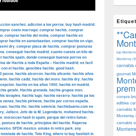
Etique
Accion sanchez
,
adiccion a los porros
,
buy hash madrid
,
mprar costo marroqui
,
comprar hachis
,
comprar
**Ca
no
,
comprar hachis del moha
,
comprar hachis en
Mont
prar hachis en sansebastian
,
comprar hachis en vigo
,
semi dry
,
comprar placa de hachis
,
comprar posturas
ana
,
conseguir hachis madrid
,
cuanto cuesta un kilo de
lujo Monterre
t hachis spain
,
donde conseguir buenos porros en
Monterrey
(2
ios de Hachis a toda España – Hachis madrid
,
es facil
cannabis 
 con el hachis
,
geocities hachis
,
good hash
,
50 pavos
,
hachis alcorcon
,
hachis alicante
,
hachis años
gourmet M
Mont
ueno
,
hachis cadiz
,
hachis del moro
,
hachis dry
,
hachis
oncepcion
,
hachis en los años 1950
,
hachis en madrid
,
prem
chis getafe
,
Hachis granada
,
hachis grupos msn
,
his lavapies
,
hachis lugo
,
hachis navarra
,
hachis pa los
compra bro
as nenas
,
hachis pirineos
,
hachis por correo españa
,
edibles ca
tuan
,
hachis thc
,
hachis valencia
,
hachisbueno.com es
cannabis M
dry
,
Jalisco
,
Jefe de la M
,
Legendario
,
mohamed hachis
,
Monterrey
is
,
moroccan hash in spain
,
parque del retiro fumar
,
cannabis e
,
postura de hachis
,
principios del hachis
,
Raperos
Monterre
mexico
,
SFDK mexico
,
smoke in retiro park
,
soy
,
tonelada de hachis
,
Tote King
,
where to buy hashish in