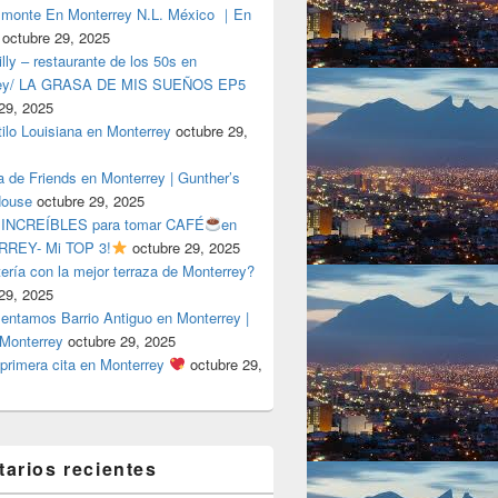
lmonte En Monterrey N.L. México ｜En
octubre 29, 2025
ly – restaurante de los 50s en
rey/ LA GRASA DE MIS SUEÑOS EP5
29, 2025
tilo Louisiana en Monterrey
octubre 29,
a de Friends en Monterrey | Gunther’s
House
octubre 29, 2025
 INCREÍBLES para tomar CAFÉ
en
REY- Mi TOP 3!
octubre 29, 2025
tería con la mejor terraza de Monterrey?
29, 2025
entamos Barrio Antiguo en Monterrey |
 Monterrey
octubre 29, 2025
primera cita en Monterrey
octubre 29,
arios recientes