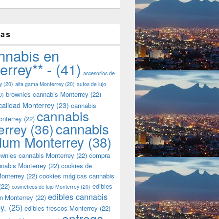
tas
nnabis en
errey** -
(41)
accesorios de
y
(20)
alta gama Monterrey
(20)
autos de lujo
brownies cannabis Monterrey
(22)
0)
calidad Monterrey
(23)
cannabis
cannabis
onterrey
(22)
cannabis
errey
(36)
ium Monterrey
(38)
wnies cannabis Monterrey
(22)
compra
nnabis Monterrey
(22)
cookies de
onterrey
(22)
cookies mágicas cannabis
(22)
edibles
cosméticos de lujo Monterrey
(20)
edibles cannabis
n Monterrey
(22)
y.
(25)
edibles frescos Monterrey
(22)
entrega