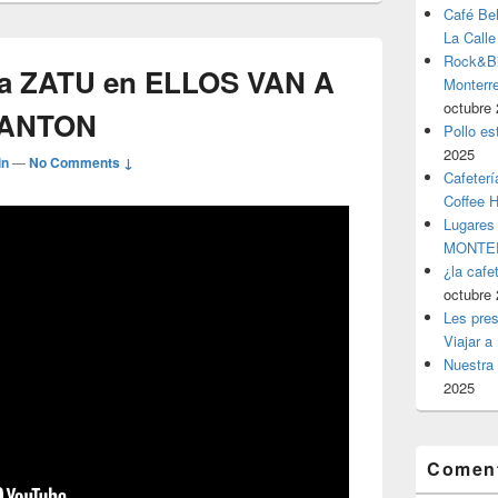
Café Be
La Calle
Rock&Bil
 a ZATU en ELLOS VAN A
Monter
octubre 
BANTON
Pollo es
2025
in
—
No Comments ↓
Cafeterí
Coffee 
Lugares
MONTER
¿la cafe
octubre 
Les pres
Viajar a
Nuestra 
2025
Coment