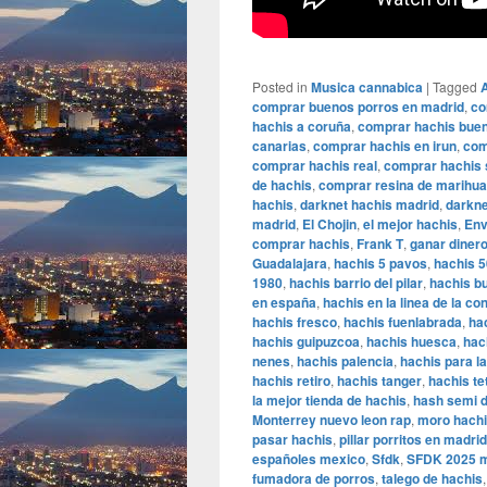
Posted in
Musica cannabica
|
Tagged
comprar buenos porros en madrid
,
co
hachis a coruña
,
comprar hachis bue
canarias
,
comprar hachis en irun
,
com
comprar hachis real
,
comprar hachis 
de hachis
,
comprar resina de marihu
hachis
,
darknet hachis madrid
,
darkne
madrid
,
El Chojin
,
el mejor hachis
,
Env
comprar hachis
,
Frank T
,
ganar dinero
Guadalajara
,
hachis 5 pavos
,
hachis 
1980
,
hachis barrio del pilar
,
hachis b
en españa
,
hachis en la linea de la c
hachis fresco
,
hachis fuenlabrada
,
ha
hachis guipuzcoa
,
hachis huesca
,
hac
nenes
,
hachis palencia
,
hachis para l
hachis retiro
,
hachis tanger
,
hachis te
la mejor tienda de hachis
,
hash semi 
Monterrey nuevo leon rap
,
moro hach
pasar hachis
,
pillar porritos en madrid
españoles mexico
,
Sfdk
,
SFDK 2025 
fumadora de porros
,
talego de hachis