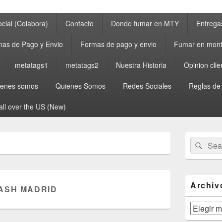
cial (Colabora)
Contacto
Donde fumar en MTY
Entrega
as de Pago y Envio
Formas de pago y envio
Fumar en mont
metatags1
metatags2
Nuestra Historia
Opinion clie
ienes somos
Quienes Somos
Redes Sociales
Reglas de
all over the US (New)
Primary
Search
Sear
Sidebar
for:
Widget
Area
Archiv
ASH MADRID
Archivos