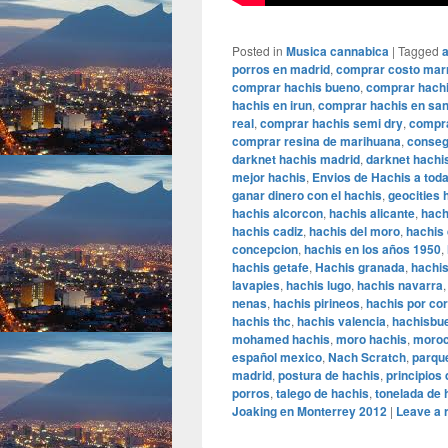
Posted in
Musica cannabica
|
Tagged
a
porros en madrid
,
comprar costo mar
comprar hachis bueno
,
comprar hachi
hachis en irun
,
comprar hachis en sa
real
,
comprar hachis semi dry
,
compra
comprar resina de marihuana
,
conseg
darknet hachis madrid
,
darknet hachi
mejor hachis
,
Envios de Hachis a tod
ganar dinero con el hachis
,
geocities 
hachis alcorcon
,
hachis alicante
,
hach
hachis cadiz
,
hachis del moro
,
hachis 
concepcion
,
hachis en los años 1950
,
hachis getafe
,
Hachis granada
,
hachi
lavapies
,
hachis lugo
,
hachis navarra
nenas
,
hachis pirineos
,
hachis por co
hachis thc
,
hachis valencia
,
hachisbue
mohamed hachis
,
moro hachis
,
moroc
español mexico
,
Nach Scratch
,
parque
madrid
,
postura de hachis
,
principios 
porros
,
talego de hachis
,
tonelada de 
Joaking en Monterrey 2012
|
Leave a 