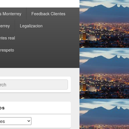
s Monterrey
Feedback Clientes
errey
Legalizacion
ntes real
 respeto
ch
os