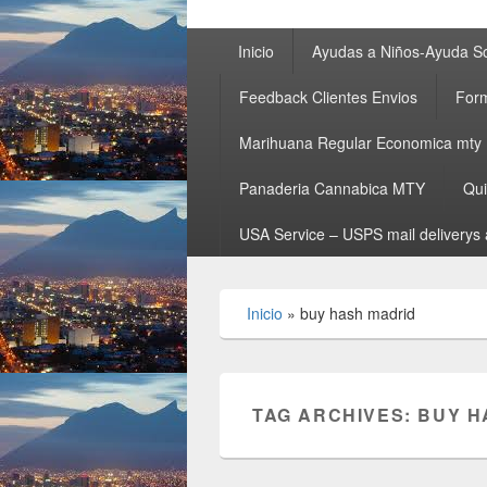
Primary
Inicio
Ayudas a Niños-Ayuda So
menu
Feedback Clientes Envios
Form
Marihuana Regular Economica mty
Panaderia Cannabica MTY
Qu
USA Service – USPS mail deliverys 
Inicio
»
buy hash madrid
TAG ARCHIVES:
BUY H