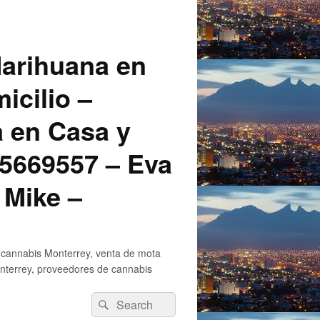
arihuana en
icilio –
a en Casa y
5669557 – Eva
 Mike –
 cannabis Monterrey, venta de mota
nterrey, proveedores de cannabis
Search
Search
for: