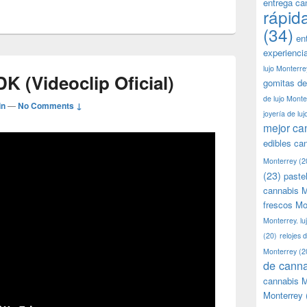
entrega ca
rápid
(34)
en
experienci
lujo Monterre
K (Videoclip Oficial)
gomitas de
de lujo Monte
in
—
No Comments ↓
joyería de lu
mejor ca
edibles ca
Monterrey
(2
(23)
paste
cannabis M
frescos Mo
Monterrey. lu
(20)
relojes 
Monterrey
(2
de canna
cannabis M
Monterrey