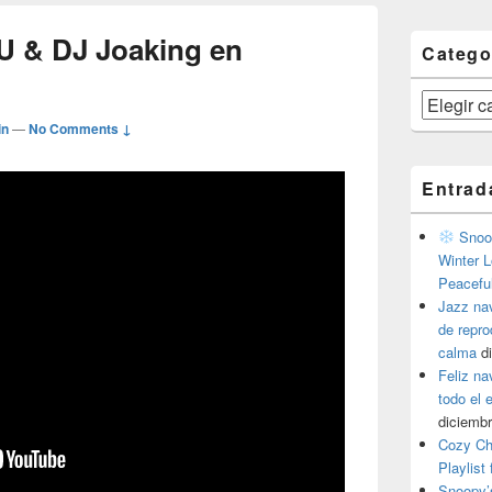
U & DJ Joaking en
Catego
Categorías
in
—
No Comments ↓
Entrad
Snoop
Winter L
Peacefu
Jazz na
de repr
calma
d
Feliz na
todo el
diciembr
Cozy Ch
Playlist
Snoopy’