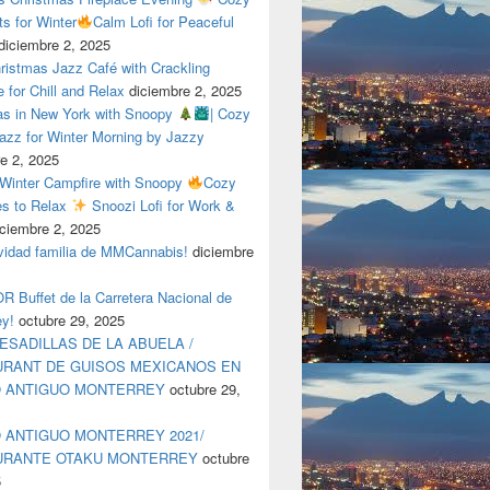
ts for Winter
Calm Lofi for Peaceful
diciembre 2, 2025
ristmas Jazz Café with Crackling
e for Chill and Relax
diciembre 2, 2025
as in New York with Snoopy
| Cozy
azz for Winter Morning by Jazzy
e 2, 2025
 Winter Campfire with Snoopy
Cozy
es to Relax
Snoozi Lofi for Work &
iciembre 2, 2025
avidad familia de MMCannabis!
diciembre
 Buffet de la Carretera Nacional de
ey!
octubre 29, 2025
ESADILLAS DE LA ABUELA /
RANT DE GUISOS MEXICANOS EN
O ANTIGUO MONTERREY
octubre 29,
 ANTIGUO MONTERREY 2021/
URANTE OTAKU MONTERREY
octubre
5