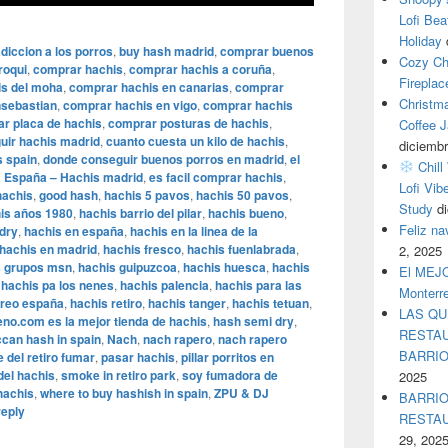
Lofi Bea
Holiday
diccion a los porros
,
buy hash madrid
,
comprar buenos
Cozy Ch
roqui
,
comprar hachis
,
comprar hachis a coruña
,
Fireplac
s del moha
,
comprar hachis en canarias
,
comprar
Christm
nsebastian
,
comprar hachis en vigo
,
comprar hachis
r placa de hachis
,
comprar posturas de hachis
,
Coffee J
uir hachis madrid
,
cuanto cuesta un kilo de hachis
,
diciembr
s spain
,
donde conseguir buenos porros en madrid
,
el
Chill
a España – Hachis madrid
,
es facil comprar hachis
,
Lofi Vib
hachis
,
good hash
,
hachis 5 pavos
,
hachis 50 pavos
,
Study
d
is años 1980
,
hachis barrio del pilar
,
hachis bueno
,
Feliz n
dry
,
hachis en españa
,
hachis en la linea de la
hachis en madrid
,
hachis fresco
,
hachis fuenlabrada
,
2, 2025
s grupos msn
,
hachis guipuzcoa
,
hachis huesca
,
hachis
El MEJOR
,
hachis pa los nenes
,
hachis palencia
,
hachis para las
Monterr
rreo españa
,
hachis retiro
,
hachis tanger
,
hachis tetuan
,
LAS QU
no.com es la mejor tienda de hachis
,
hash semi dry
,
RESTAU
can hash in spain
,
Nach
,
nach rapero
,
nach rapero
BARRI
 del retiro fumar
,
pasar hachis
,
pillar porritos en
del hachis
,
smoke in retiro park
,
soy fumadora de
2025
hachis
,
where to buy hashish in spain
,
ZPU & DJ
BARRIO
reply
RESTA
29, 202