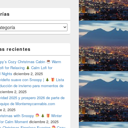
rías
as recientes
y’s Cozy Christmas Cabin
Warm
ofi for Relaxing
Calm Lofi for
l Nights
diciembre 2, 2025
videño suave con Snoopy |
Lista
oducción de invierno para momentos de
iciembre 2, 2025
vidad 2025 y prospero 2026 de parte de
 equipo de Monterreycannabis.com
e 2, 2025
ristmas with Snoopy
Winter
 for Calm Moment
diciembre 2, 2025
s Christmas Fireplace Evening
Cozy