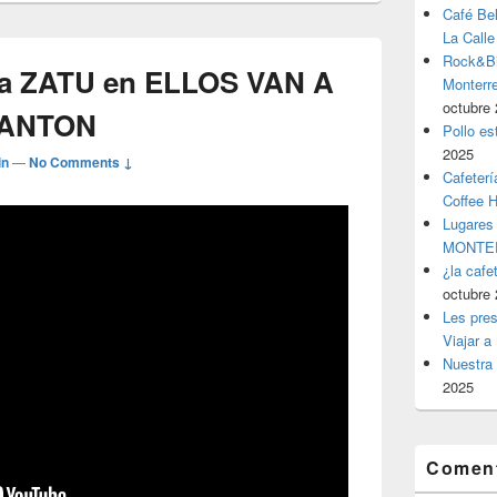
Café Be
La Calle
Rock&Bil
 a ZATU en ELLOS VAN A
Monter
octubre 
BANTON
Pollo es
2025
in
—
No Comments ↓
Cafeterí
Coffee 
Lugares
MONTER
¿la cafe
octubre 
Les pres
Viajar a
Nuestra 
2025
Coment