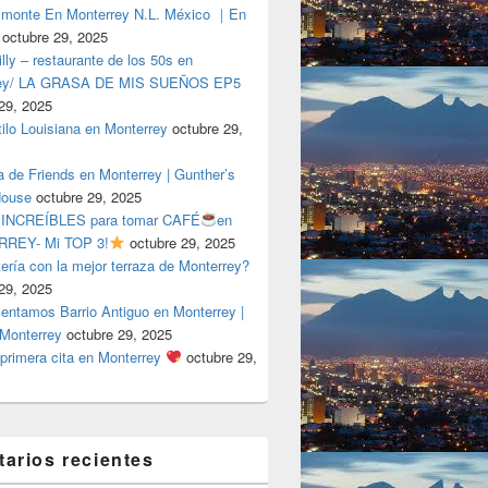
lmonte En Monterrey N.L. México ｜En
octubre 29, 2025
ly – restaurante de los 50s en
rey/ LA GRASA DE MIS SUEÑOS EP5
29, 2025
tilo Louisiana en Monterrey
octubre 29,
a de Friends en Monterrey | Gunther’s
House
octubre 29, 2025
 INCREÍBLES para tomar CAFÉ
en
REY- Mi TOP 3!
octubre 29, 2025
tería con la mejor terraza de Monterrey?
29, 2025
entamos Barrio Antiguo en Monterrey |
 Monterrey
octubre 29, 2025
primera cita en Monterrey
octubre 29,
arios recientes