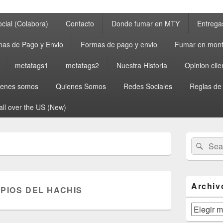
cial (Colabora)
Contacto
Donde fumar en MTY
Entrega
as de Pago y Envio
Formas de pago y envio
Fumar en mont
metatags1
metatags2
Nuestra Historia
Opinion clie
ienes somos
Quienes Somos
Redes Sociales
Reglas de
all over the US (New)
Primary
Search
Sear
Sidebar
for:
Widget
Area
Archiv
IPIOS DEL HACHIS
Archivos