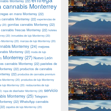
nnabis Monterrey
(22)
a cannabis Monterrey
tregas en mano Monterrey
(22)
a cannabis Monterrey
(22)
experiencias de
gomitas cannabis Monterrey
(22)
y
(20)
 cannabis frescas Monterrey
(22)
hoteles
rrey
(20)
inmuebles de lujo Monterrey
(20)
jo Monterrey
(20)
marcas de lujo Monterrey
(20)
nnabis Monterrey
(24)
mejores
nnabis Monterrey
(22)
moda de lujo
Monterrey
(27)
Nuevo León
0)
les cannabis Monterrey
(22)
pasteles de
onterrey
(22)
productos de cannabis
nterrey
(22)
productos de cannabis premium
jo Monterrey
(20)
productos de lujo Monterrey
de lujo Monterrey
(20)
restaurantes de lujo
servicio
0)
ropa de diseñador Monterrey
(20)
bis Monterrey
(25)
Telegram
onterrey
(22)
WhatsApp cannabis
(22)
zapatos de lujo Monterrey
(20)