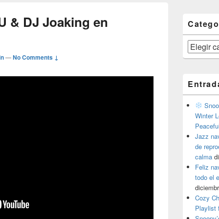
U & DJ Joaking en
Catego
Categorías
in
—
No Comments ↓
Entrad
Snoop
Winter L
Peacefu
Jazz na
de repr
calma
d
Feliz na
todo el
diciembr
Cozy Ch
Playlist
Snoopy’