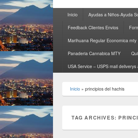
Primary
Inicio
Ayudas a Niños-Ayuda So
menu
Feedback Clientes Envios
Form
Marihuana Regular Economica mty
Panaderia Cannabica MTY
Qu
USA Service – USPS mail deliverys 
Inicio
»
principios del hachis
TAG ARCHIVES:
PRINC