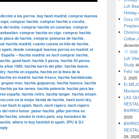
Lofi Bea
Holiday
diccion a los porros
,
buy hash madrid
,
comprar buenos
Cozy Ch
roqui
,
comprar hachis
,
comprar hachis a coruña
,
Fireplac
s del moha
,
comprar hachis en canarias
,
comprar
Christm
nsebastian
,
comprar hachis en vigo
,
comprar hachis
r placa de hachis
,
comprar posturas de hachis
,
Coffee J
uir hachis madrid
,
cuanto cuesta un kilo de hachis
,
diciembr
s spain
,
donde conseguir buenos porros en madrid
,
el
Chill
a España – Hachis madrid
,
es facil comprar hachis
,
Lofi Vib
hachis
,
good hash
,
hachis 5 pavos
,
hachis 50 pavos
,
Study
d
is años 1980
,
hachis barrio del pilar
,
hachis bueno
,
Feliz n
dry
,
hachis en españa
,
hachis en la linea de la
hachis en madrid
,
hachis fresco
,
hachis fuenlabrada
,
2, 2025
s grupos msn
,
hachis guipuzcoa
,
hachis huesca
,
hachis
El MEJOR
,
hachis pa los nenes
,
hachis palencia
,
hachis para las
Monterr
rreo españa
,
hachis retiro
,
hachis tanger
,
hachis tetuan
,
LAS QU
no.com es la mejor tienda de hachis
,
hash semi dry
,
RESTAU
can hash in spain
,
Nach
,
nach rapero
,
nach rapero
BARRI
 del retiro fumar
,
pasar hachis
,
pillar porritos en
del hachis
,
smoke in retiro park
,
soy fumadora de
2025
hachis
,
where to buy hashish in spain
,
ZPU & DJ
BARRIO
reply
RESTA
29, 202