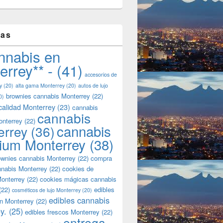
tas
nnabis en
errey** -
(41)
accesorios de
y
(20)
alta gama Monterrey
(20)
autos de lujo
brownies cannabis Monterrey
(22)
0)
calidad Monterrey
(23)
cannabis
cannabis
onterrey
(22)
cannabis
errey
(36)
ium Monterrey
(38)
wnies cannabis Monterrey
(22)
compra
nnabis Monterrey
(22)
cookies de
onterrey
(22)
cookies mágicas cannabis
(22)
edibles
cosméticos de lujo Monterrey
(20)
edibles cannabis
n Monterrey
(22)
y.
(25)
edibles frescos Monterrey
(22)
entrega