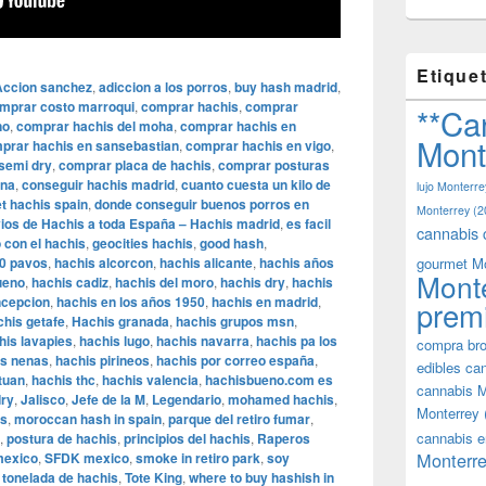
Etique
Accion sanchez
,
adiccion a los porros
,
buy hash madrid
,
mprar costo marroqui
,
comprar hachis
,
comprar
**Ca
no
,
comprar hachis del moha
,
comprar hachis en
Mont
prar hachis en sansebastian
,
comprar hachis en vigo
,
semi dry
,
comprar placa de hachis
,
comprar posturas
ana
,
conseguir hachis madrid
,
cuanto cuesta un kilo de
lujo Monterre
t hachis spain
,
donde conseguir buenos porros en
Monterrey
(2
ios de Hachis a toda España – Hachis madrid
,
es facil
cannabis 
 con el hachis
,
geocities hachis
,
good hash
,
50 pavos
,
hachis alcorcon
,
hachis alicante
,
hachis años
gourmet M
Mont
ueno
,
hachis cadiz
,
hachis del moro
,
hachis dry
,
hachis
oncepcion
,
hachis en los años 1950
,
hachis en madrid
,
prem
chis getafe
,
Hachis granada
,
hachis grupos msn
,
his lavapies
,
hachis lugo
,
hachis navarra
,
hachis pa los
compra bro
as nenas
,
hachis pirineos
,
hachis por correo españa
,
edibles ca
tuan
,
hachis thc
,
hachis valencia
,
hachisbueno.com es
cannabis M
dry
,
Jalisco
,
Jefe de la M
,
Legendario
,
mohamed hachis
,
Monterrey
is
,
moroccan hash in spain
,
parque del retiro fumar
,
cannabis e
,
postura de hachis
,
principios del hachis
,
Raperos
Monterre
mexico
,
SFDK mexico
,
smoke in retiro park
,
soy
,
tonelada de hachis
,
Tote King
,
where to buy hashish in