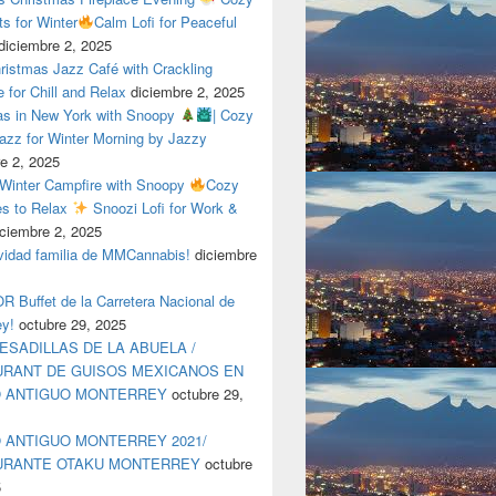
ts for Winter
Calm Lofi for Peaceful
diciembre 2, 2025
ristmas Jazz Café with Crackling
e for Chill and Relax
diciembre 2, 2025
as in New York with Snoopy
| Cozy
azz for Winter Morning by Jazzy
e 2, 2025
 Winter Campfire with Snoopy
Cozy
es to Relax
Snoozi Lofi for Work &
iciembre 2, 2025
avidad familia de MMCannabis!
diciembre
 Buffet de la Carretera Nacional de
ey!
octubre 29, 2025
ESADILLAS DE LA ABUELA /
RANT DE GUISOS MEXICANOS EN
O ANTIGUO MONTERREY
octubre 29,
 ANTIGUO MONTERREY 2021/
URANTE OTAKU MONTERREY
octubre
5