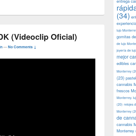
entrega ca
rápid
(34)
en
experienci
lujo Monterre
K (Videoclip Oficial)
gomitas de
de lujo Monte
in
—
No Comments ↓
joyería de lu
mejor ca
edibles ca
Monterrey
(2
(23)
paste
cannabis M
frescos Mo
Monterrey. lu
(20)
relojes 
Monterrey
(2
de canna
cannabis M
Monterrey