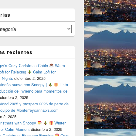
rías
as recientes
y’s Cozy Christmas Cabin
Warm
ofi for Relaxing
Calm Lofi for
l Nights
diciembre 2, 2025
videño suave con Snoopy |
Lista
oducción de invierno para momentos de
iciembre 2, 2025
vidad 2025 y prospero 2026 de parte de
 equipo de Monterreycannabis.com
e 2, 2025
ristmas with Snoopy
Winter
 for Calm Moment
diciembre 2, 2025
s Christmas Fireplace Evening
Cozy