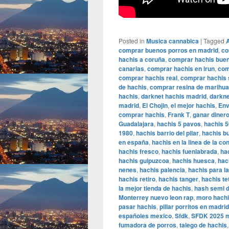
Posted in
Musica cannabica
|
Tagged
comprar buenos porros en madrid
,
co
hachis a coruña
,
comprar hachis bue
canarias
,
comprar hachis en irun
,
com
comprar hachis real
,
comprar hachis 
de hachis
,
comprar resina de marihu
hachis
,
darknet hachis madrid
,
darkne
madrid
,
El Chojin
,
el mejor hachis
,
Env
comprar hachis
,
Frank T
,
ganar dinero
Guadalajara
,
hachis 5 pavos
,
hachis 
1980
,
hachis barrio del pilar
,
hachis b
en españa
,
hachis en la linea de la c
hachis fresco
,
hachis fuenlabrada
,
ha
hachis guipuzcoa
,
hachis huesca
,
hac
nenes
,
hachis palencia
,
hachis para l
hachis retiro
,
hachis tanger
,
hachis te
la mejor tienda de hachis
,
hash semi 
Monterrey nuevo leon rap
,
moro hach
pasar hachis
,
pillar porritos en madrid
españoles mexico
,
Sfdk
,
SFDK 2025 
fumadora de porros
,
talego de hachis