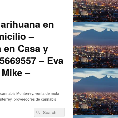
arihuana en
icilio –
a en Casa y
5669557 – Eva
 Mike –
 cannabis Monterrey, venta de mota
nterrey, proveedores de cannabis
Search
Search
for: