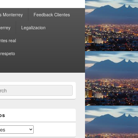
s Monterrey
Feedback Clientes
errey
Legalizacion
ntes real
 respeto
ch
os