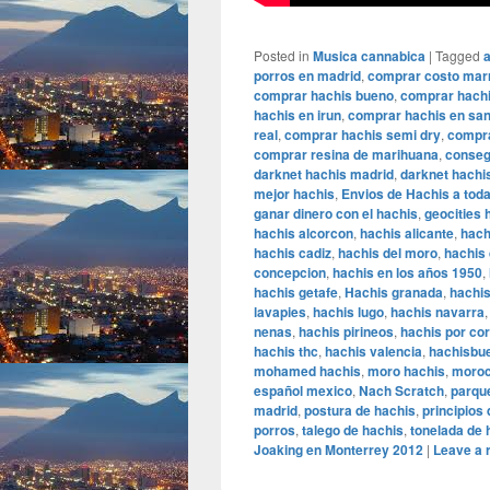
Posted in
Musica cannabica
|
Tagged
a
porros en madrid
,
comprar costo mar
comprar hachis bueno
,
comprar hachi
hachis en irun
,
comprar hachis en sa
real
,
comprar hachis semi dry
,
compra
comprar resina de marihuana
,
conseg
darknet hachis madrid
,
darknet hachi
mejor hachis
,
Envios de Hachis a tod
ganar dinero con el hachis
,
geocities 
hachis alcorcon
,
hachis alicante
,
hach
hachis cadiz
,
hachis del moro
,
hachis 
concepcion
,
hachis en los años 1950
,
hachis getafe
,
Hachis granada
,
hachi
lavapies
,
hachis lugo
,
hachis navarra
nenas
,
hachis pirineos
,
hachis por co
hachis thc
,
hachis valencia
,
hachisbue
mohamed hachis
,
moro hachis
,
moroc
español mexico
,
Nach Scratch
,
parque
madrid
,
postura de hachis
,
principios 
porros
,
talego de hachis
,
tonelada de 
Joaking en Monterrey 2012
|
Leave a 