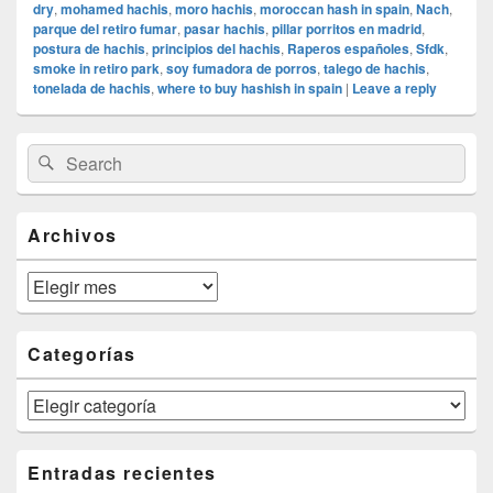
dry
,
mohamed hachis
,
moro hachis
,
moroccan hash in spain
,
Nach
,
parque del retiro fumar
,
pasar hachis
,
pillar porritos en madrid
,
postura de hachis
,
principios del hachis
,
Raperos españoles
,
Sfdk
,
smoke in retiro park
,
soy fumadora de porros
,
talego de hachis
,
tonelada de hachis
,
where to buy hashish in spain
|
Leave a reply
Primary
Search
Search
Sidebar
for:
Widget
Area
Archivos
Archivos
Categorías
Categorías
Entradas recientes