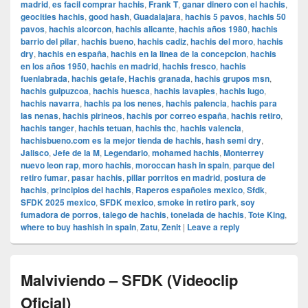
madrid
,
es facil comprar hachis
,
Frank T
,
ganar dinero con el hachis
,
geocities hachis
,
good hash
,
Guadalajara
,
hachis 5 pavos
,
hachis 50
pavos
,
hachis alcorcon
,
hachis alicante
,
hachis años 1980
,
hachis
barrio del pilar
,
hachis bueno
,
hachis cadiz
,
hachis del moro
,
hachis
dry
,
hachis en españa
,
hachis en la linea de la concepcion
,
hachis
en los años 1950
,
hachis en madrid
,
hachis fresco
,
hachis
fuenlabrada
,
hachis getafe
,
Hachis granada
,
hachis grupos msn
,
hachis guipuzcoa
,
hachis huesca
,
hachis lavapies
,
hachis lugo
,
hachis navarra
,
hachis pa los nenes
,
hachis palencia
,
hachis para
las nenas
,
hachis pirineos
,
hachis por correo españa
,
hachis retiro
,
hachis tanger
,
hachis tetuan
,
hachis thc
,
hachis valencia
,
hachisbueno.com es la mejor tienda de hachis
,
hash semi dry
,
Jalisco
,
Jefe de la M
,
Legendario
,
mohamed hachis
,
Monterrey
nuevo leon rap
,
moro hachis
,
moroccan hash in spain
,
parque del
retiro fumar
,
pasar hachis
,
pillar porritos en madrid
,
postura de
hachis
,
principios del hachis
,
Raperos españoles mexico
,
Sfdk
,
SFDK 2025 mexico
,
SFDK mexico
,
smoke in retiro park
,
soy
fumadora de porros
,
talego de hachis
,
tonelada de hachis
,
Tote King
,
where to buy hashish in spain
,
Zatu
,
Zenit
|
Leave a reply
Malviviendo – SFDK (Videoclip
Oficial)