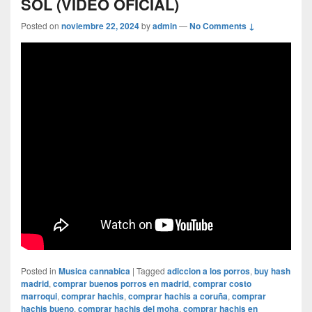
SOL (VIDEO OFICIAL)
Posted on
noviembre 22, 2024
by
admin
—
No Comments ↓
Posted in
Musica cannabica
|
Tagged
adiccion a los porros
,
buy hash
madrid
,
comprar buenos porros en madrid
,
comprar costo
marroqui
,
comprar hachis
,
comprar hachis a coruña
,
comprar
hachis bueno
,
comprar hachis del moha
,
comprar hachis en