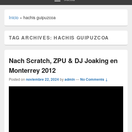
Inicio
»
hachis guipuzcoa
TAG ARCHIVES:
HACHIS GUIPUZCOA
Nach Scratch, ZPU & DJ Joaking en
Monterrey 2012
Posted on
noviembre 22, 2024
by
admin
—
No Comments ↓