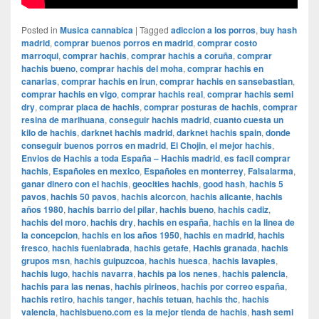
Posted in
Musica cannabica
|
Tagged
adiccion a los porros
,
buy hash
madrid
,
comprar buenos porros en madrid
,
comprar costo
marroqui
,
comprar hachis
,
comprar hachis a coruña
,
comprar
hachis bueno
,
comprar hachis del moha
,
comprar hachis en
canarias
,
comprar hachis en irun
,
comprar hachis en sansebastian
,
comprar hachis en vigo
,
comprar hachis real
,
comprar hachis semi
dry
,
comprar placa de hachis
,
comprar posturas de hachis
,
comprar
resina de marihuana
,
conseguir hachis madrid
,
cuanto cuesta un
kilo de hachis
,
darknet hachis madrid
,
darknet hachis spain
,
donde
conseguir buenos porros en madrid
,
El Chojin
,
el mejor hachis
,
Envios de Hachis a toda España – Hachis madrid
,
es facil comprar
hachis
,
Españoles en mexico
,
Españoles en monterrey
,
Falsalarma
,
ganar dinero con el hachis
,
geocities hachis
,
good hash
,
hachis 5
pavos
,
hachis 50 pavos
,
hachis alcorcon
,
hachis alicante
,
hachis
años 1980
,
hachis barrio del pilar
,
hachis bueno
,
hachis cadiz
,
hachis del moro
,
hachis dry
,
hachis en españa
,
hachis en la linea de
la concepcion
,
hachis en los años 1950
,
hachis en madrid
,
hachis
fresco
,
hachis fuenlabrada
,
hachis getafe
,
Hachis granada
,
hachis
grupos msn
,
hachis guipuzcoa
,
hachis huesca
,
hachis lavapies
,
hachis lugo
,
hachis navarra
,
hachis pa los nenes
,
hachis palencia
,
hachis para las nenas
,
hachis pirineos
,
hachis por correo españa
,
hachis retiro
,
hachis tanger
,
hachis tetuan
,
hachis thc
,
hachis
valencia
,
hachisbueno.com es la mejor tienda de hachis
,
hash semi