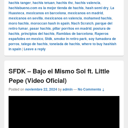
hachis tanger
,
hachis tetuan
,
hachis thc
,
hachis valencia
,
hachisbueno.com es la mejor tienda de hachis
,
hash semi dry
,
La
Huasteca
,
mexicanos en barcelona
,
mexicanos en madrid
,
mexicanos en sevilla
,
mexicanos en valencia
,
mohamed hachis
,
moro hachis
,
moroccan hash in spain
,
Nach Scratch
,
parque del
retiro fumar
,
pasar hachis
,
pillar porritos en madrid
,
postura de
hachis
,
principios del hachis
,
Ramblas de barcelona
,
Raperos
españoles en mexico
,
Sfdk
,
smoke in retiro park
,
soy fumadora de
porros
,
talego de hachis
,
tonelada de hachis
,
where to buy hashish
in spain
|
Leave a reply
SFDK – Bajo el Mismo Sol ft. Little
Pepe (Video Oficial)
Posted on
noviembre 22, 2024
by
admin
—
No Comments ↓