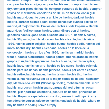
comprar hachis en vigo
,
comprar hachis real
,
comprar hachis semi
dry
,
comprar placa de hachis
,
comprar posturas de hachis
,
comprar
resina de marihuana
,
conciertos de SFDK en Mexico
,
conseguir
hachis madrid
,
cuanto cuesta un kilo de hachis
,
darknet hachis
madrid
,
darknet hachis spain
,
donde conseguir buenos porros en
madrid
,
el mejor hachis
,
Envios de Hachis a toda España – Hachis
madrid
,
es facil comprar hachis
,
ganar dinero con el hachis
,
geocities hachis
,
good hash
,
Guadalajara SFDK
,
hachis 5 pavos
,
hachis 50 pavos
,
hachis alcorcon
,
hachis alicante
,
hachis años
1980
,
hachis barrio del pilar
,
hachis bueno
,
hachis cadiz
,
hachis del
moro
,
hachis dry
,
hachis en españa
,
hachis en la linea de la
concepcion
,
hachis en los años 1950
,
hachis en madrid
,
hachis
fresco
,
hachis fuenlabrada
,
hachis getafe
,
Hachis granada
,
hachis
grupos msn
,
hachis guipuzcoa
,
hachis huesca
,
hachis lavapies
,
hachis lugo
,
hachis navarra
,
hachis pa los nenes
,
hachis palencia
,
hachis para las nenas
,
hachis pirineos
,
hachis por correo españa
,
hachis retiro
,
hachis tanger
,
hachis tetuan
,
hachis thc
,
hachis
valencia
,
hachisbueno.com es la mejor tienda de hachis
,
hash semi
dry
,
Malviviendo - SFDK (Videoclip Oficial)
,
mohamed hachis
,
moro
hachis
,
moroccan hash in spain
,
parque del retiro fumar
,
pasar
hachis
,
pillar porritos en madrid
,
postura de hachis
,
principios del
hachis
,
Raperos españoles en mexico
,
smoke in retiro park
,
soy
fumadora de porros
,
talego de hachis
,
tonelada de hachis
,
where to
buy hashish in spain
|
Leave a reply