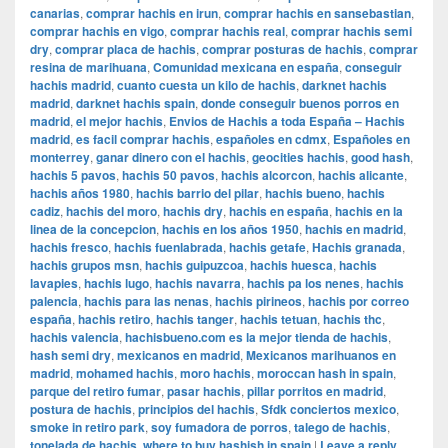
canarias
,
comprar hachis en irun
,
comprar hachis en sansebastian
,
comprar hachis en vigo
,
comprar hachis real
,
comprar hachis semi
dry
,
comprar placa de hachis
,
comprar posturas de hachis
,
comprar
resina de marihuana
,
Comunidad mexicana en españa
,
conseguir
hachis madrid
,
cuanto cuesta un kilo de hachis
,
darknet hachis
madrid
,
darknet hachis spain
,
donde conseguir buenos porros en
madrid
,
el mejor hachis
,
Envios de Hachis a toda España – Hachis
madrid
,
es facil comprar hachis
,
españoles en cdmx
,
Españoles en
monterrey
,
ganar dinero con el hachis
,
geocities hachis
,
good hash
,
hachis 5 pavos
,
hachis 50 pavos
,
hachis alcorcon
,
hachis alicante
,
hachis años 1980
,
hachis barrio del pilar
,
hachis bueno
,
hachis
cadiz
,
hachis del moro
,
hachis dry
,
hachis en españa
,
hachis en la
linea de la concepcion
,
hachis en los años 1950
,
hachis en madrid
,
hachis fresco
,
hachis fuenlabrada
,
hachis getafe
,
Hachis granada
,
hachis grupos msn
,
hachis guipuzcoa
,
hachis huesca
,
hachis
lavapies
,
hachis lugo
,
hachis navarra
,
hachis pa los nenes
,
hachis
palencia
,
hachis para las nenas
,
hachis pirineos
,
hachis por correo
españa
,
hachis retiro
,
hachis tanger
,
hachis tetuan
,
hachis thc
,
hachis valencia
,
hachisbueno.com es la mejor tienda de hachis
,
hash semi dry
,
mexicanos en madrid
,
Mexicanos marihuanos en
madrid
,
mohamed hachis
,
moro hachis
,
moroccan hash in spain
,
parque del retiro fumar
,
pasar hachis
,
pillar porritos en madrid
,
postura de hachis
,
principios del hachis
,
Sfdk conciertos mexico
,
smoke in retiro park
,
soy fumadora de porros
,
talego de hachis
,
tonelada de hachis
,
where to buy hashish in spain
|
Leave a reply