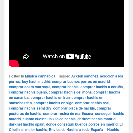
Posted in
Musica cannabica
|
Tagged
Accion sanchez
,
adiccion a los
porros
,
buy hash madrid
,
comprar buenos porros en madrid
,
comprar costo marroqui
,
comprar hachis
,
comprar hachis a coruña
,
comprar hachis bueno
,
comprar hachis del moha
,
comprar hachis
en canarias
,
comprar hachis en irun
,
comprar hachis en
sansebastian
,
comprar hachis en vigo
,
comprar hachis real
,
comprar hachis semi dry
,
comprar placa de hachis
,
comprar
posturas de hachis
,
comprar resina de marihuana
,
conseguir hachis
madrid
,
cuanto cuesta un kilo de hachis
,
darknet hachis madrid
,
darknet hachis spain
,
donde conseguir buenos porros en madrid
,
El
Chojin
,
el mejor hachis
,
Envios de Hachis a toda España – Hachis