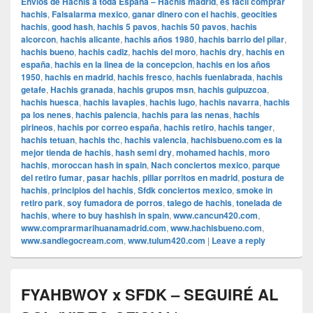
Envios de Hachis a toda España – Hachis madrid
,
es facil comprar
hachis
,
Falsalarma mexico
,
ganar dinero con el hachis
,
geocities
hachis
,
good hash
,
hachis 5 pavos
,
hachis 50 pavos
,
hachis
alcorcon
,
hachis alicante
,
hachis años 1980
,
hachis barrio del pilar
,
hachis bueno
,
hachis cadiz
,
hachis del moro
,
hachis dry
,
hachis en
españa
,
hachis en la linea de la concepcion
,
hachis en los años
1950
,
hachis en madrid
,
hachis fresco
,
hachis fuenlabrada
,
hachis
getafe
,
Hachis granada
,
hachis grupos msn
,
hachis guipuzcoa
,
hachis huesca
,
hachis lavapies
,
hachis lugo
,
hachis navarra
,
hachis
pa los nenes
,
hachis palencia
,
hachis para las nenas
,
hachis
pirineos
,
hachis por correo españa
,
hachis retiro
,
hachis tanger
,
hachis tetuan
,
hachis thc
,
hachis valencia
,
hachisbueno.com es la
mejor tienda de hachis
,
hash semi dry
,
mohamed hachis
,
moro
hachis
,
moroccan hash in spain
,
Nach conciertos mexico
,
parque
del retiro fumar
,
pasar hachis
,
pillar porritos en madrid
,
postura de
hachis
,
principios del hachis
,
Sfdk conciertos mexico
,
smoke in
retiro park
,
soy fumadora de porros
,
talego de hachis
,
tonelada de
hachis
,
where to buy hashish in spain
,
www.cancun420.com
,
www.comprarmarihuanamadrid.com
,
www.hachisbueno.com
,
www.sandiegocream.com
,
www.tulum420.com
|
Leave a reply
FYAHBWOY x SFDK – SEGUIRÉ AL