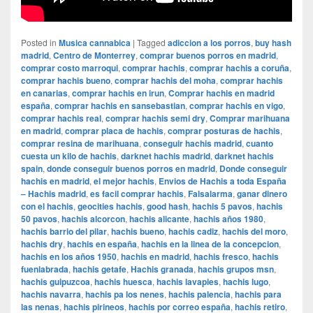
Posted in
Musica cannabica
|
Tagged
adiccion a los porros
,
buy hash
madrid
,
Centro de Monterrey
,
comprar buenos porros en madrid
,
comprar costo marroqui
,
comprar hachis
,
comprar hachis a coruña
,
comprar hachis bueno
,
comprar hachis del moha
,
comprar hachis
en canarias
,
comprar hachis en irun
,
Comprar hachis en madrid
españa
,
comprar hachis en sansebastian
,
comprar hachis en vigo
,
comprar hachis real
,
comprar hachis semi dry
,
Comprar marihuana
en madrid
,
comprar placa de hachis
,
comprar posturas de hachis
,
comprar resina de marihuana
,
conseguir hachis madrid
,
cuanto
cuesta un kilo de hachis
,
darknet hachis madrid
,
darknet hachis
spain
,
donde conseguir buenos porros en madrid
,
Donde conseguir
hachis en madrid
,
el mejor hachis
,
Envios de Hachis a toda España
– Hachis madrid
,
es facil comprar hachis
,
Falsalarma
,
ganar dinero
con el hachis
,
geocities hachis
,
good hash
,
hachis 5 pavos
,
hachis
50 pavos
,
hachis alcorcon
,
hachis alicante
,
hachis años 1980
,
hachis barrio del pilar
,
hachis bueno
,
hachis cadiz
,
hachis del moro
,
hachis dry
,
hachis en españa
,
hachis en la linea de la concepcion
,
hachis en los años 1950
,
hachis en madrid
,
hachis fresco
,
hachis
fuenlabrada
,
hachis getafe
,
Hachis granada
,
hachis grupos msn
,
hachis guipuzcoa
,
hachis huesca
,
hachis lavapies
,
hachis lugo
,
hachis navarra
,
hachis pa los nenes
,
hachis palencia
,
hachis para
las nenas
,
hachis pirineos
,
hachis por correo españa
,
hachis retiro
,