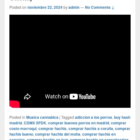
Posted on
noviembre 22, 2024
by
admin
—
No Comments ↓
Posted in
Musica cannabica
|
Tagged
adiccion a los porros
,
buy hash
madrid
,
CDMX SFDK
,
comprar buenos porros en madrid
,
comprar
costo marroqui
,
comprar hachis
,
comprar hachis a coruña
,
comprar
hachis bueno
,
comprar hachis del moha
,
comprar hachis en
canarias
,
comprar hachis en irun
,
comprar hachis en sansebastian
,