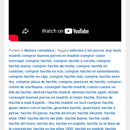
Posted in
Musica cannabica
|
Tagged
adiccion a los porros
,
buy hash
madrid
,
comprar buenos porros en madrid
,
comprar costo
marroqui
,
comprar hachis
,
comprar hachis a coruña
,
comprar
hachis bueno
,
comprar hachis del moha
,
comprar hachis en
canarias
,
comprar hachis en irun
,
comprar hachis en sansebastian
,
comprar hachis en vigo
,
comprar hachis real
,
comprar hachis semi
dry
,
comprar placa de hachis
,
comprar posturas de hachis
,
comprar
resina de marihuana
,
conseguir hachis madrid
,
cuanto cuesta un
kilo de hachis
,
darknet hachis madrid
,
darknet hachis spain
,
donde
conseguir buenos porros en madrid
,
el mejor hachis
,
Envios de
Hachis a toda España – Hachis madrid
,
es facil comprar hachis
,
ganar dinero con el hachis
,
geocities hachis
,
good hash
,
hachis 5
pavos
,
hachis 50 pavos
,
hachis alcorcon
,
hachis alicante
,
hachis
años 1980
,
hachis barrio del pilar
,
hachis bueno
,
hachis cadiz
,
hachis del moro
,
hachis dry
,
hachis en españa
,
hachis en la linea de
la concepcion
,
hachis en los años 1950
,
hachis en madrid
,
hachis