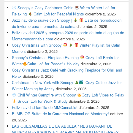
Snoopy’s Cozy Christmas Cabin
Warm Winter Lofi for
Relaxing
Calm Lofi for Peaceful Nights
diciembre 2, 2025
Jazz navideño suave con Snoopy |
Lista de reproducción
de invierno para momentos de calma
diciembre 2, 2025
Feliz navidad 2025 y prospero 2026 de parte de todo el equipo de
Monterreycannabis.com
diciembre 2, 2025
Cozy Christmas with Snoopy
Winter Playlist for Calm
Moment
diciembre 2, 2025
Snoopy’s Christmas Fireplace Evening
Cozy Lofi Beats for
Winter
Calm Lofi for Peaceful Holiday
diciembre 2, 2025
Cozy Christmas Jazz Café with Crackling Fireplace for Chill and
Relax
diciembre 2, 2025
Christmas in New York with Snoopy
| Cozy Coffee Jazz for
Winter Morning by Jazzy
diciembre 2, 2025
Chill Winter Campfire with Snoopy
Cozy Lofi Vibes to Relax
Snoozi Lofi for Work & Study
diciembre 2, 2025
Feliz navidad familia de MMCannabis!
diciembre 2, 2025
El MEJOR Buffet de la Carretera Nacional de Monterrey!
octubre
29, 2025
LAS QUESADILLAS DE LA ABUELA / RESTAURANT DE
GUISOS MEXICANOS EN BARRIO ANTIGUO MONTERREY