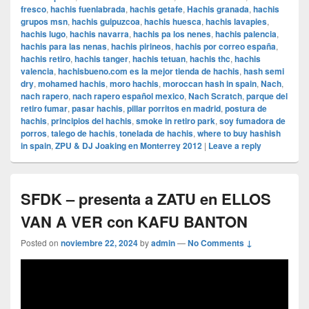
fresco
,
hachis fuenlabrada
,
hachis getafe
,
Hachis granada
,
hachis
grupos msn
,
hachis guipuzcoa
,
hachis huesca
,
hachis lavapies
,
hachis lugo
,
hachis navarra
,
hachis pa los nenes
,
hachis palencia
,
hachis para las nenas
,
hachis pirineos
,
hachis por correo españa
,
hachis retiro
,
hachis tanger
,
hachis tetuan
,
hachis thc
,
hachis
valencia
,
hachisbueno.com es la mejor tienda de hachis
,
hash semi
dry
,
mohamed hachis
,
moro hachis
,
moroccan hash in spain
,
Nach
,
nach rapero
,
nach rapero español mexico
,
Nach Scratch
,
parque del
retiro fumar
,
pasar hachis
,
pillar porritos en madrid
,
postura de
hachis
,
principios del hachis
,
smoke in retiro park
,
soy fumadora de
porros
,
talego de hachis
,
tonelada de hachis
,
where to buy hashish
in spain
,
ZPU & DJ Joaking en Monterrey 2012
|
Leave a reply
SFDK – presenta a ZATU en ELLOS
VAN A VER con KAFU BANTON
Posted on
noviembre 22, 2024
by
admin
—
No Comments ↓