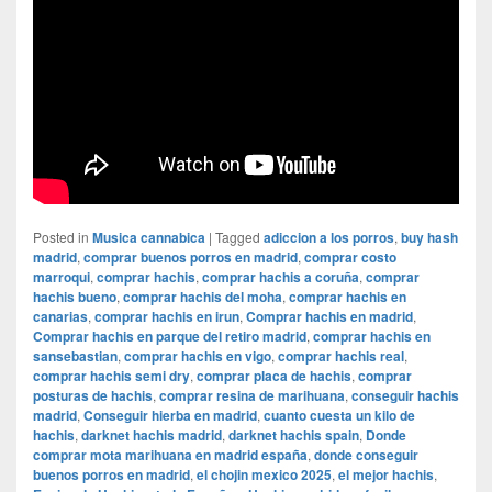
Posted in
Musica cannabica
|
Tagged
adiccion a los porros
,
buy hash
madrid
,
comprar buenos porros en madrid
,
comprar costo
marroqui
,
comprar hachis
,
comprar hachis a coruña
,
comprar
hachis bueno
,
comprar hachis del moha
,
comprar hachis en
canarias
,
comprar hachis en irun
,
Comprar hachis en madrid
,
Comprar hachis en parque del retiro madrid
,
comprar hachis en
sansebastian
,
comprar hachis en vigo
,
comprar hachis real
,
comprar hachis semi dry
,
comprar placa de hachis
,
comprar
posturas de hachis
,
comprar resina de marihuana
,
conseguir hachis
madrid
,
Conseguir hierba en madrid
,
cuanto cuesta un kilo de
hachis
,
darknet hachis madrid
,
darknet hachis spain
,
Donde
comprar mota marihuana en madrid españa
,
donde conseguir
buenos porros en madrid
,
el chojin mexico 2025
,
el mejor hachis
,