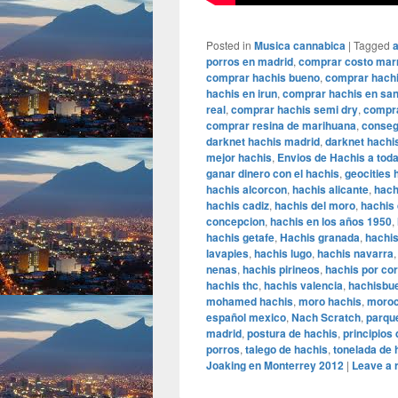
Posted in
Musica cannabica
|
Tagged
a
porros en madrid
,
comprar costo mar
comprar hachis bueno
,
comprar hachi
hachis en irun
,
comprar hachis en sa
real
,
comprar hachis semi dry
,
compra
comprar resina de marihuana
,
conseg
darknet hachis madrid
,
darknet hachi
mejor hachis
,
Envios de Hachis a tod
ganar dinero con el hachis
,
geocities 
hachis alcorcon
,
hachis alicante
,
hach
hachis cadiz
,
hachis del moro
,
hachis 
concepcion
,
hachis en los años 1950
,
hachis getafe
,
Hachis granada
,
hachi
lavapies
,
hachis lugo
,
hachis navarra
nenas
,
hachis pirineos
,
hachis por co
hachis thc
,
hachis valencia
,
hachisbue
mohamed hachis
,
moro hachis
,
moroc
español mexico
,
Nach Scratch
,
parque
madrid
,
postura de hachis
,
principios 
porros
,
talego de hachis
,
tonelada de 
Joaking en Monterrey 2012
|
Leave a 