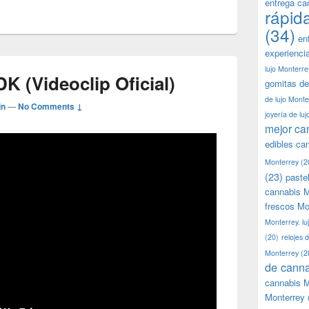
entrega ca
rápid
(34)
en
experienci
lujo Monterre
K (Videoclip Oficial)
gomitas de
de lujo Monte
in
—
No Comments ↓
joyería de lu
mejor ca
edibles ca
Monterrey
(2
(23)
paste
cannabis M
frescos Mo
Monterrey. lu
(20)
relojes 
Monterrey
(2
de canna
cannabis M
Monterrey