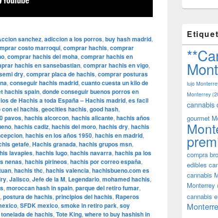
Etique
Accion sanchez
,
adiccion a los porros
,
buy hash madrid
,
mprar costo marroqui
,
comprar hachis
,
comprar
**Ca
no
,
comprar hachis del moha
,
comprar hachis en
Mont
prar hachis en sansebastian
,
comprar hachis en vigo
,
semi dry
,
comprar placa de hachis
,
comprar posturas
ana
,
conseguir hachis madrid
,
cuanto cuesta un kilo de
lujo Monterre
t hachis spain
,
donde conseguir buenos porros en
Monterrey
(2
ios de Hachis a toda España – Hachis madrid
,
es facil
cannabis 
 con el hachis
,
geocities hachis
,
good hash
,
50 pavos
,
hachis alcorcon
,
hachis alicante
,
hachis años
gourmet M
Mont
ueno
,
hachis cadiz
,
hachis del moro
,
hachis dry
,
hachis
oncepcion
,
hachis en los años 1950
,
hachis en madrid
,
prem
chis getafe
,
Hachis granada
,
hachis grupos msn
,
his lavapies
,
hachis lugo
,
hachis navarra
,
hachis pa los
compra bro
as nenas
,
hachis pirineos
,
hachis por correo españa
,
edibles ca
tuan
,
hachis thc
,
hachis valencia
,
hachisbueno.com es
cannabis M
dry
,
Jalisco
,
Jefe de la M
,
Legendario
,
mohamed hachis
,
Monterrey
is
,
moroccan hash in spain
,
parque del retiro fumar
,
cannabis e
,
postura de hachis
,
principios del hachis
,
Raperos
Monterre
mexico
,
SFDK mexico
,
smoke in retiro park
,
soy
,
tonelada de hachis
,
Tote King
,
where to buy hashish in