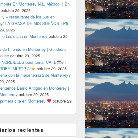
lmonte En Monterrey N.L. México ｜En
octubre 29, 2025
ly – restaurante de los 50s en
rey/ LA GRASA DE MIS SUEÑOS EP5
29, 2025
tilo Louisiana en Monterrey
octubre 29,
a de Friends en Monterrey | Gunther’s
House
octubre 29, 2025
 INCREÍBLES para tomar CAFÉ
en
REY- Mi TOP 3!
octubre 29, 2025
tería con la mejor terraza de Monterrey?
29, 2025
entamos Barrio Antiguo en Monterrey |
 Monterrey
octubre 29, 2025
primera cita en Monterrey
octubre 29,
arios recientes