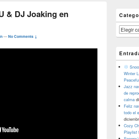
U & DJ Joaking en
Catego
Categorías
in
—
No Comments ↓
Entrad
Snoop
Winter L
Peacefu
Jazz na
de repr
calma
d
Feliz na
todo el
diciembr
Cozy Ch
Playlist
Snoopy’