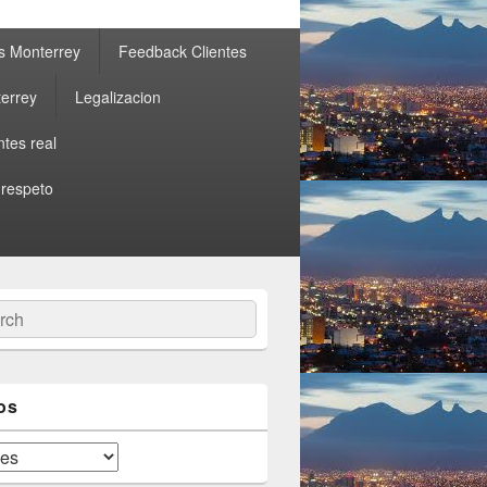
s Monterrey
Feedback Clientes
errey
Legalizacion
ntes real
 respeto
ch
os