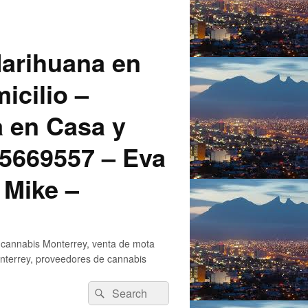
arihuana en
icilio –
a en Casa y
5669557 – Eva
 Mike –
 cannabis Monterrey, venta de mota
nterrey, proveedores de cannabis
Search
Search
for: