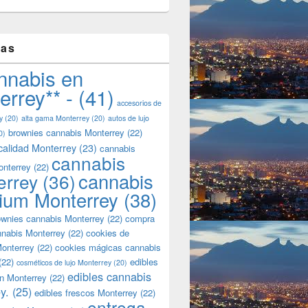
tas
nnabis en
errey** -
(41)
accesorios de
y
(20)
alta gama Monterrey
(20)
autos de lujo
brownies cannabis Monterrey
(22)
0)
calidad Monterrey
(23)
cannabis
cannabis
onterrey
(22)
cannabis
errey
(36)
ium Monterrey
(38)
wnies cannabis Monterrey
(22)
compra
nnabis Monterrey
(22)
cookies de
onterrey
(22)
cookies mágicas cannabis
(22)
edibles
cosméticos de lujo Monterrey
(20)
edibles cannabis
n Monterrey
(22)
y.
(25)
edibles frescos Monterrey
(22)
entrega