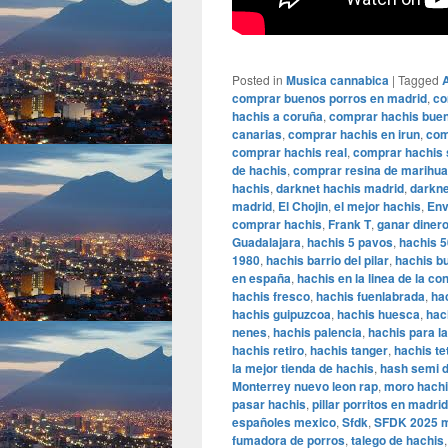
Posted in
Musica cannabica
|
Tagged
comprar buenos porros en madrid
,
co
hachis a coruña
,
comprar hachis bue
canarias
,
comprar hachis en irun
,
com
comprar hachis real
,
comprar hachis 
de hachis
,
comprar resina de marihu
hachis
,
darknet hachis madrid
,
darkne
madrid
,
El Chojin
,
el mejor hachis
,
Env
comprar hachis
,
Frank T
,
ganar dinero
Guadalajara
,
hachis 5 pavos
,
hachis 
1980
,
hachis barrio del pilar
,
hachis b
en españa
,
hachis en la linea de la c
hachis fresco
,
hachis fuenlabrada
,
ha
hachis guipuzcoa
,
hachis huesca
,
hac
nenes
,
hachis palencia
,
hachis para l
hachis retiro
,
hachis tanger
,
hachis te
la mejor tienda de hachis
,
hash semi 
Monterrey nuevo leon rap
,
moro hach
pasar hachis
,
pillar porritos en madrid
españoles mexico
,
Sfdk
,
SFDK 2025 
fumadora de porros
,
talego de hachis