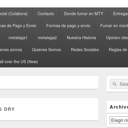
cial (Colabora)
Contacto
Donde fumar en MTY
Entrega
as de Pago y Envio
Formas de pago y envio
Fumar en mont
metatags1
metatags2
Nuestra Historia
Opinion clie
ienes somos
Quienes Somos
Redes Sociales
Reglas de
all over the US (New)
Primary
Search
Sear
Sidebar
for:
Widget
Area
Archiv
S DRY
Archivos