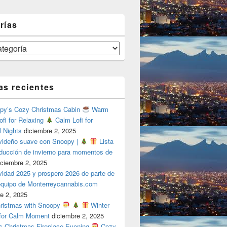
rías
as recientes
y’s Cozy Christmas Cabin
Warm
ofi for Relaxing
Calm Lofi for
l Nights
diciembre 2, 2025
videño suave con Snoopy |
Lista
oducción de invierno para momentos de
iciembre 2, 2025
vidad 2025 y prospero 2026 de parte de
 equipo de Monterreycannabis.com
e 2, 2025
ristmas with Snoopy
Winter
 for Calm Moment
diciembre 2, 2025
s Christmas Fireplace Evening
Cozy