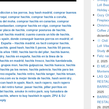
Lofi Bea
Holiday
diccion a los porros
,
buy hash madrid
,
comprar buenos
Cozy Ch
roqui
,
comprar hachis
,
comprar hachis a coruña
,
Fireplac
s del moha
,
comprar hachis en canarias
,
comprar
Christm
nsebastian
,
comprar hachis en vigo
,
comprar hachis
r placa de hachis
,
comprar posturas de hachis
,
Coffee J
uir hachis madrid
,
cuanto cuesta un kilo de hachis
,
diciembr
s spain
,
donde conseguir buenos porros en madrid
,
el
Chill
a España – Hachis madrid
,
es facil comprar hachis
,
Lofi Vib
hachis
,
good hash
,
hachis 5 pavos
,
hachis 50 pavos
,
Study
d
is años 1980
,
hachis barrio del pilar
,
hachis bueno
,
Feliz n
dry
,
hachis en españa
,
hachis en la linea de la
hachis en madrid
,
hachis fresco
,
hachis fuenlabrada
,
2, 2025
s grupos msn
,
hachis guipuzcoa
,
hachis huesca
,
hachis
El MEJOR
,
hachis pa los nenes
,
hachis palencia
,
hachis para las
Monterr
rreo españa
,
hachis retiro
,
hachis tanger
,
hachis tetuan
,
LAS QU
no.com es la mejor tienda de hachis
,
hash semi dry
,
RESTAU
can hash in spain
,
Nach
,
nach rapero
,
nach rapero
BARRI
 del retiro fumar
,
pasar hachis
,
pillar porritos en
del hachis
,
smoke in retiro park
,
soy fumadora de
2025
hachis
,
where to buy hashish in spain
,
ZPU & DJ
BARRIO
reply
RESTA
29, 202