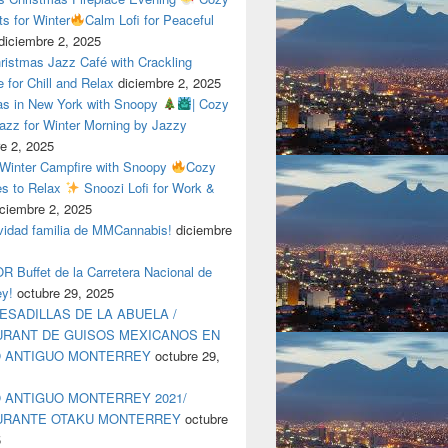
ts for Winter
Calm Lofi for Peaceful
diciembre 2, 2025
ristmas Jazz Café with Crackling
e for Chill and Relax
diciembre 2, 2025
as in New York with Snoopy
| Cozy
azz for Winter Morning by Jazzy
e 2, 2025
 Winter Campfire with Snoopy
Cozy
es to Relax
Snoozi Lofi for Work &
iciembre 2, 2025
avidad familia de MMCannabis!
diciembre
 Buffet de la Carretera Nacional de
ey!
octubre 29, 2025
ESADILLAS DE LA ABUELA /
RANT DE GUISOS MEXICANOS EN
O ANTIGUO MONTERREY
octubre 29,
 ANTIGUO MONTERREY 2021/
URANTE OTAKU MONTERREY
octubre
5