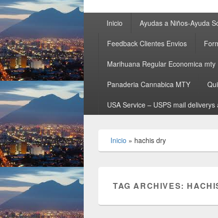
Primary
Inicio
Ayudas a Niños-Ayuda So
menu
Feedback Clientes Envios
Form
Marihuana Regular Economica mty
Panaderia Cannabica MTY
Qu
USA Service – USPS mail deliverys 
Inicio
»
hachis dry
TAG ARCHIVES:
HACHI