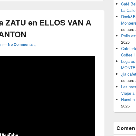
Café Be
La Calle
Rock&Bil
 a ZATU en ELLOS VAN A
Monter
octubre 
BANTON
Pollo es
2025
in
—
No Comments ↓
Cafeterí
Coffee 
Lugares
MONTER
¿la cafe
octubre 
Les pres
Viajar a
Nuestra 
2025
Coment