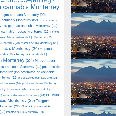
nnabis Monterrey
(22)
a cannabis Monterrey
tregas en mano Monterrey
(22)
a cannabis Monterrey
(22)
experiencias de
gomitas cannabis Monterrey
(22)
y
(20)
 cannabis frescas Monterrey
(22)
hoteles
rrey
(20)
inmuebles de lujo Monterrey
(20)
jo Monterrey
(20)
marcas de lujo Monterrey
(20)
nnabis Monterrey
(24)
mejores
nnabis Monterrey
(22)
moda de lujo
Monterrey
(27)
Nuevo León
0)
les cannabis Monterrey
(22)
pasteles de
onterrey
(22)
productos de cannabis
nterrey
(22)
productos de cannabis premium
jo Monterrey
(20)
productos de lujo Monterrey
de lujo Monterrey
(20)
restaurantes de lujo
servicio
0)
ropa de diseñador Monterrey
(20)
bis Monterrey
(25)
Telegram
onterrey
(22)
WhatsApp cannabis
(22)
zapatos de lujo Monterrey
(20)