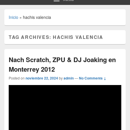
Inicio
»
hachis valencia
TAG ARCHIVES:
HACHIS VALENCIA
Nach Scratch, ZPU & DJ Joaking en
Monterrey 2012
Posted on
noviembre 22, 2024
by
admin
—
No Comments ↓