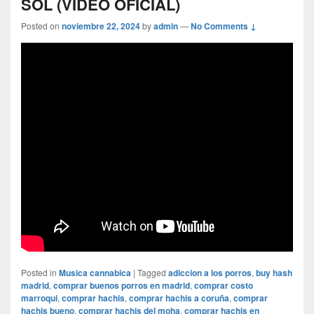
SOL (VIDEO OFICIAL)
Posted on
noviembre 22, 2024
by
admin
—
No Comments ↓
Posted in
Musica cannabica
|
Tagged
adiccion a los porros
,
buy hash
madrid
,
comprar buenos porros en madrid
,
comprar costo
marroqui
,
comprar hachis
,
comprar hachis a coruña
,
comprar
hachis bueno
,
comprar hachis del moha
,
comprar hachis en