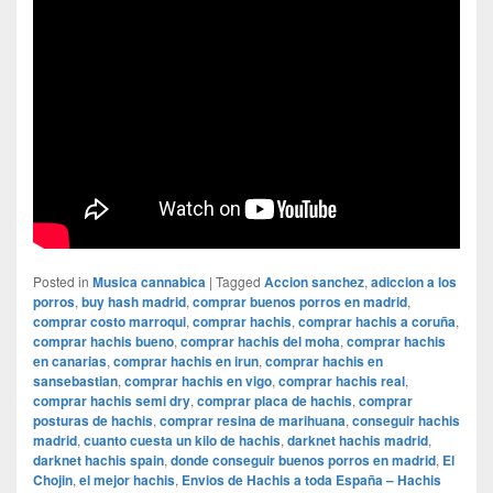
Posted in
Musica cannabica
|
Tagged
Accion sanchez
,
adiccion a los
porros
,
buy hash madrid
,
comprar buenos porros en madrid
,
comprar costo marroqui
,
comprar hachis
,
comprar hachis a coruña
,
comprar hachis bueno
,
comprar hachis del moha
,
comprar hachis
en canarias
,
comprar hachis en irun
,
comprar hachis en
sansebastian
,
comprar hachis en vigo
,
comprar hachis real
,
comprar hachis semi dry
,
comprar placa de hachis
,
comprar
posturas de hachis
,
comprar resina de marihuana
,
conseguir hachis
madrid
,
cuanto cuesta un kilo de hachis
,
darknet hachis madrid
,
darknet hachis spain
,
donde conseguir buenos porros en madrid
,
El
Chojin
,
el mejor hachis
,
Envios de Hachis a toda España – Hachis