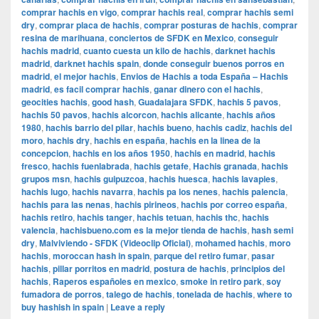
comprar hachis en vigo
,
comprar hachis real
,
comprar hachis semi
dry
,
comprar placa de hachis
,
comprar posturas de hachis
,
comprar
resina de marihuana
,
conciertos de SFDK en Mexico
,
conseguir
hachis madrid
,
cuanto cuesta un kilo de hachis
,
darknet hachis
madrid
,
darknet hachis spain
,
donde conseguir buenos porros en
madrid
,
el mejor hachis
,
Envios de Hachis a toda España – Hachis
madrid
,
es facil comprar hachis
,
ganar dinero con el hachis
,
geocities hachis
,
good hash
,
Guadalajara SFDK
,
hachis 5 pavos
,
hachis 50 pavos
,
hachis alcorcon
,
hachis alicante
,
hachis años
1980
,
hachis barrio del pilar
,
hachis bueno
,
hachis cadiz
,
hachis del
moro
,
hachis dry
,
hachis en españa
,
hachis en la linea de la
concepcion
,
hachis en los años 1950
,
hachis en madrid
,
hachis
fresco
,
hachis fuenlabrada
,
hachis getafe
,
Hachis granada
,
hachis
grupos msn
,
hachis guipuzcoa
,
hachis huesca
,
hachis lavapies
,
hachis lugo
,
hachis navarra
,
hachis pa los nenes
,
hachis palencia
,
hachis para las nenas
,
hachis pirineos
,
hachis por correo españa
,
hachis retiro
,
hachis tanger
,
hachis tetuan
,
hachis thc
,
hachis
valencia
,
hachisbueno.com es la mejor tienda de hachis
,
hash semi
dry
,
Malviviendo - SFDK (Videoclip Oficial)
,
mohamed hachis
,
moro
hachis
,
moroccan hash in spain
,
parque del retiro fumar
,
pasar
hachis
,
pillar porritos en madrid
,
postura de hachis
,
principios del
hachis
,
Raperos españoles en mexico
,
smoke in retiro park
,
soy
fumadora de porros
,
talego de hachis
,
tonelada de hachis
,
where to
buy hashish in spain
|
Leave a reply