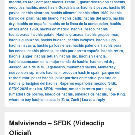
madrid
,
es facil comprar hachis
,
Frank T
,
ganar dinero con el hachis
,
geocities hachis
,
good hash
,
Guadalajara
,
hachis 5 pavos
,
hachis 50
pavos
,
hachis alcorcon
,
hachis alicante
,
hachis años 1980
,
hachis
barrio del pilar
,
hachis bueno
,
hachis cadiz
,
hachis del moro
,
hachis
dry
,
hachis en españa
,
hachis en la linea de la concepcion
,
hachis
en los años 1950
,
hachis en madrid
,
hachis fresco
,
hachis
fuenlabrada
,
hachis getafe
,
Hachis granada
,
hachis grupos msn
,
hachis guipuzcoa
,
hachis huesca
,
hachis lavapies
,
hachis lugo
,
hachis navarra
,
hachis pa los nenes
,
hachis palencia
,
hachis para
las nenas
,
hachis pirineos
,
hachis por correo españa
,
hachis retiro
,
hachis tanger
,
hachis tetuan
,
hachis thc
,
hachis valencia
,
hachisbueno.com es la mejor tienda de hachis
,
hash semi dry
,
Jalisco
,
Jefe de la M
,
Legendario
,
mohamed hachis
,
Monterrey
nuevo leon rap
,
moro hachis
,
moroccan hash in spain
,
parque del
retiro fumar
,
pasar hachis
,
pillar porritos en madrid
,
postura de
hachis
,
principios del hachis
,
Raperos españoles mexico
,
Sfdk
,
SFDK 2025 mexico
,
SFDK mexico
,
smoke in retiro park
,
soy
fumadora de porros
,
talego de hachis
,
tonelada de hachis
,
Tote King
,
where to buy hashish in spain
,
Zatu
,
Zenit
|
Leave a reply
Malviviendo – SFDK (Videoclip
Oficial)