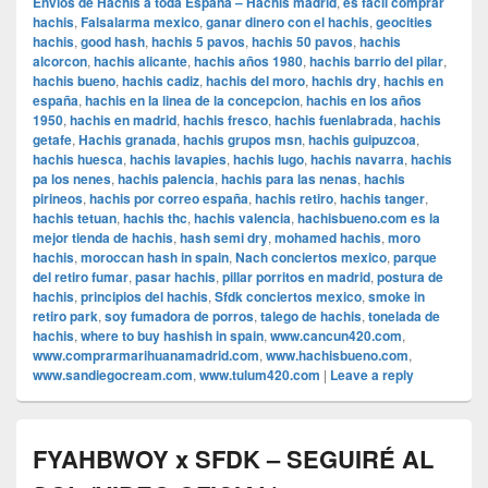
Envios de Hachis a toda España – Hachis madrid
,
es facil comprar
hachis
,
Falsalarma mexico
,
ganar dinero con el hachis
,
geocities
hachis
,
good hash
,
hachis 5 pavos
,
hachis 50 pavos
,
hachis
alcorcon
,
hachis alicante
,
hachis años 1980
,
hachis barrio del pilar
,
hachis bueno
,
hachis cadiz
,
hachis del moro
,
hachis dry
,
hachis en
españa
,
hachis en la linea de la concepcion
,
hachis en los años
1950
,
hachis en madrid
,
hachis fresco
,
hachis fuenlabrada
,
hachis
getafe
,
Hachis granada
,
hachis grupos msn
,
hachis guipuzcoa
,
hachis huesca
,
hachis lavapies
,
hachis lugo
,
hachis navarra
,
hachis
pa los nenes
,
hachis palencia
,
hachis para las nenas
,
hachis
pirineos
,
hachis por correo españa
,
hachis retiro
,
hachis tanger
,
hachis tetuan
,
hachis thc
,
hachis valencia
,
hachisbueno.com es la
mejor tienda de hachis
,
hash semi dry
,
mohamed hachis
,
moro
hachis
,
moroccan hash in spain
,
Nach conciertos mexico
,
parque
del retiro fumar
,
pasar hachis
,
pillar porritos en madrid
,
postura de
hachis
,
principios del hachis
,
Sfdk conciertos mexico
,
smoke in
retiro park
,
soy fumadora de porros
,
talego de hachis
,
tonelada de
hachis
,
where to buy hashish in spain
,
www.cancun420.com
,
www.comprarmarihuanamadrid.com
,
www.hachisbueno.com
,
www.sandiegocream.com
,
www.tulum420.com
|
Leave a reply
FYAHBWOY x SFDK – SEGUIRÉ AL