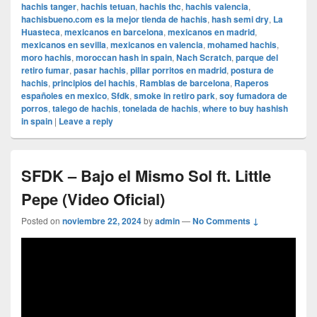
hachis tanger
,
hachis tetuan
,
hachis thc
,
hachis valencia
,
hachisbueno.com es la mejor tienda de hachis
,
hash semi dry
,
La
Huasteca
,
mexicanos en barcelona
,
mexicanos en madrid
,
mexicanos en sevilla
,
mexicanos en valencia
,
mohamed hachis
,
moro hachis
,
moroccan hash in spain
,
Nach Scratch
,
parque del
retiro fumar
,
pasar hachis
,
pillar porritos en madrid
,
postura de
hachis
,
principios del hachis
,
Ramblas de barcelona
,
Raperos
españoles en mexico
,
Sfdk
,
smoke in retiro park
,
soy fumadora de
porros
,
talego de hachis
,
tonelada de hachis
,
where to buy hashish
in spain
|
Leave a reply
SFDK – Bajo el Mismo Sol ft. Little
Pepe (Video Oficial)
Posted on
noviembre 22, 2024
by
admin
—
No Comments ↓