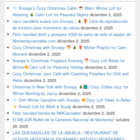
Snoopy’s Cozy Christmas Cabin
Warm Winter Lofi for
Relaxing
Calm Lofi for Peaceful Nights
diciembre 2, 2025
Jazz navideño suave con Snoopy |
Lista de reproducción
de invierno para momentos de calma
diciembre 2, 2025
Feliz navidad 2025 y prospero 2026 de parte de todo el equipo de
Monterreycannabis.com
diciembre 2, 2025
Cozy Christmas with Snoopy
Winter Playlist for Calm
Moment
diciembre 2, 2025
Snoopy’s Christmas Fireplace Evening
Cozy Lofi Beats for
Winter
Calm Lofi for Peaceful Holiday
diciembre 2, 2025
Cozy Christmas Jazz Café with Crackling Fireplace for Chill and
Relax
diciembre 2, 2025
Christmas in New York with Snoopy
| Cozy Coffee Jazz for
Winter Morning by Jazzy
diciembre 2, 2025
Chill Winter Campfire with Snoopy
Cozy Lofi Vibes to Relax
Snoozi Lofi for Work & Study
diciembre 2, 2025
Feliz navidad familia de MMCannabis!
diciembre 2, 2025
El MEJOR Buffet de la Carretera Nacional de Monterrey!
octubre
29, 2025
LAS QUESADILLAS DE LA ABUELA / RESTAURANT DE
GUISOS MEXICANOS EN BARRIO ANTIGUO MONTERREY