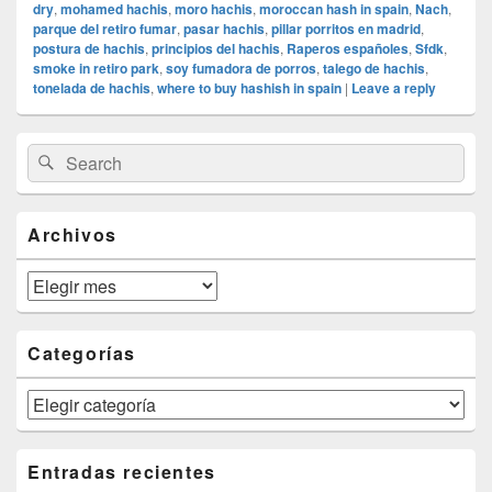
dry
,
mohamed hachis
,
moro hachis
,
moroccan hash in spain
,
Nach
,
parque del retiro fumar
,
pasar hachis
,
pillar porritos en madrid
,
postura de hachis
,
principios del hachis
,
Raperos españoles
,
Sfdk
,
smoke in retiro park
,
soy fumadora de porros
,
talego de hachis
,
tonelada de hachis
,
where to buy hashish in spain
|
Leave a reply
Primary
Search
Search
Sidebar
for:
Widget
Area
Archivos
Archivos
Categorías
Categorías
Entradas recientes