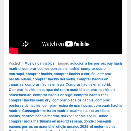
Posted in
Musica cannabica
|
Tagged
adiccion a los porros
,
buy hash
madrid
,
comprar buenos porros en madrid
,
comprar costo
marroqui
,
comprar hachis
,
comprar hachis a coruña
,
comprar
hachis bueno
,
comprar hachis del moha
,
comprar hachis en
canarias
,
comprar hachis en irun
,
Comprar hachis en madrid
,
Comprar hachis en parque del retiro madrid
,
comprar hachis en
sansebastian
,
comprar hachis en vigo
,
comprar hachis real
,
comprar hachis semi dry
,
comprar placa de hachis
,
comprar
posturas de hachis
,
comprar resina de marihuana
,
conseguir hachis
madrid
,
Conseguir hierba en madrid
,
cuanto cuesta un kilo de
hachis
,
darknet hachis madrid
,
darknet hachis spain
,
Donde
comprar mota marihuana en madrid españa
,
donde conseguir
buenos porros en madrid
,
el chojin mexico 2025
,
el mejor hachis
,