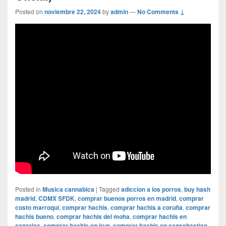
Posted on
noviembre 22, 2024
by
admin
—
No Comments ↓
Posted in
Musica cannabica
|
Tagged
adiccion a los porros
,
buy hash
madrid
,
CDMX SFDK
,
comprar buenos porros en madrid
,
comprar
costo marroqui
,
comprar hachis
,
comprar hachis a coruña
,
comprar
hachis bueno
,
comprar hachis del moha
,
comprar hachis en
canarias
,
comprar hachis en irun
,
comprar hachis en sansebastian
,