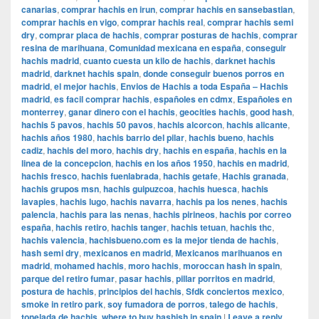
canarias
,
comprar hachis en irun
,
comprar hachis en sansebastian
,
comprar hachis en vigo
,
comprar hachis real
,
comprar hachis semi
dry
,
comprar placa de hachis
,
comprar posturas de hachis
,
comprar
resina de marihuana
,
Comunidad mexicana en españa
,
conseguir
hachis madrid
,
cuanto cuesta un kilo de hachis
,
darknet hachis
madrid
,
darknet hachis spain
,
donde conseguir buenos porros en
madrid
,
el mejor hachis
,
Envios de Hachis a toda España – Hachis
madrid
,
es facil comprar hachis
,
españoles en cdmx
,
Españoles en
monterrey
,
ganar dinero con el hachis
,
geocities hachis
,
good hash
,
hachis 5 pavos
,
hachis 50 pavos
,
hachis alcorcon
,
hachis alicante
,
hachis años 1980
,
hachis barrio del pilar
,
hachis bueno
,
hachis
cadiz
,
hachis del moro
,
hachis dry
,
hachis en españa
,
hachis en la
linea de la concepcion
,
hachis en los años 1950
,
hachis en madrid
,
hachis fresco
,
hachis fuenlabrada
,
hachis getafe
,
Hachis granada
,
hachis grupos msn
,
hachis guipuzcoa
,
hachis huesca
,
hachis
lavapies
,
hachis lugo
,
hachis navarra
,
hachis pa los nenes
,
hachis
palencia
,
hachis para las nenas
,
hachis pirineos
,
hachis por correo
españa
,
hachis retiro
,
hachis tanger
,
hachis tetuan
,
hachis thc
,
hachis valencia
,
hachisbueno.com es la mejor tienda de hachis
,
hash semi dry
,
mexicanos en madrid
,
Mexicanos marihuanos en
madrid
,
mohamed hachis
,
moro hachis
,
moroccan hash in spain
,
parque del retiro fumar
,
pasar hachis
,
pillar porritos en madrid
,
postura de hachis
,
principios del hachis
,
Sfdk conciertos mexico
,
smoke in retiro park
,
soy fumadora de porros
,
talego de hachis
,
tonelada de hachis
,
where to buy hashish in spain
|
Leave a reply