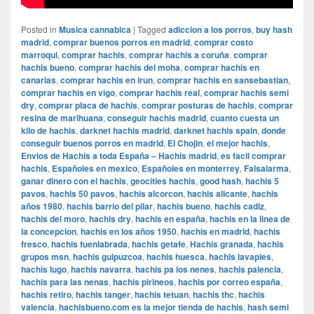
Posted in
Musica cannabica
|
Tagged
adiccion a los porros
,
buy hash
madrid
,
comprar buenos porros en madrid
,
comprar costo
marroqui
,
comprar hachis
,
comprar hachis a coruña
,
comprar
hachis bueno
,
comprar hachis del moha
,
comprar hachis en
canarias
,
comprar hachis en irun
,
comprar hachis en sansebastian
,
comprar hachis en vigo
,
comprar hachis real
,
comprar hachis semi
dry
,
comprar placa de hachis
,
comprar posturas de hachis
,
comprar
resina de marihuana
,
conseguir hachis madrid
,
cuanto cuesta un
kilo de hachis
,
darknet hachis madrid
,
darknet hachis spain
,
donde
conseguir buenos porros en madrid
,
El Chojin
,
el mejor hachis
,
Envios de Hachis a toda España – Hachis madrid
,
es facil comprar
hachis
,
Españoles en mexico
,
Españoles en monterrey
,
Falsalarma
,
ganar dinero con el hachis
,
geocities hachis
,
good hash
,
hachis 5
pavos
,
hachis 50 pavos
,
hachis alcorcon
,
hachis alicante
,
hachis
años 1980
,
hachis barrio del pilar
,
hachis bueno
,
hachis cadiz
,
hachis del moro
,
hachis dry
,
hachis en españa
,
hachis en la linea de
la concepcion
,
hachis en los años 1950
,
hachis en madrid
,
hachis
fresco
,
hachis fuenlabrada
,
hachis getafe
,
Hachis granada
,
hachis
grupos msn
,
hachis guipuzcoa
,
hachis huesca
,
hachis lavapies
,
hachis lugo
,
hachis navarra
,
hachis pa los nenes
,
hachis palencia
,
hachis para las nenas
,
hachis pirineos
,
hachis por correo españa
,
hachis retiro
,
hachis tanger
,
hachis tetuan
,
hachis thc
,
hachis
valencia
,
hachisbueno.com es la mejor tienda de hachis
,
hash semi