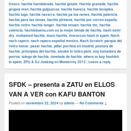
fresco
,
hachis fuenlabrada
,
hachis getafe
,
Hachis granada
,
hachis
grupos msn
,
hachis guipuzcoa
,
hachis huesca
,
hachis lavapies
,
hachis lugo
,
hachis navarra
,
hachis pa los nenes
,
hachis palencia
,
hachis para las nenas
,
hachis pirineos
,
hachis por correo españa
,
hachis retiro
,
hachis tanger
,
hachis tetuan
,
hachis thc
,
hachis
valencia
,
hachisbueno.com es la mejor tienda de hachis
,
hash semi
dry
,
mohamed hachis
,
moro hachis
,
moroccan hash in spain
,
Nach
,
nach rapero
,
nach rapero español mexico
,
Nach Scratch
,
parque del
retiro fumar
,
pasar hachis
,
pillar porritos en madrid
,
postura de
hachis
,
principios del hachis
,
smoke in retiro park
,
soy fumadora de
porros
,
talego de hachis
,
tonelada de hachis
,
where to buy hashish
in spain
,
ZPU & DJ Joaking en Monterrey 2012
|
Leave a reply
SFDK – presenta a ZATU en ELLOS
VAN A VER con KAFU BANTON
Posted on
noviembre 22, 2024
by
admin
—
No Comments ↓