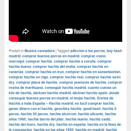
Posted in
Musica cannabica
|
Tagged
adiccion a los porros
,
buy hash
madrid
,
comprar buenos porros en madrid
,
comprar costo
marroqui
,
comprar hachis
,
comprar hachis a coruña
,
comprar
hachis bueno
,
comprar hachis del moha
,
comprar hachis en
canarias
,
comprar hachis en irun
,
comprar hachis en sansebastian
,
comprar hachis en vigo
,
comprar hachis real
,
comprar hachis semi
dry
,
comprar placa de hachis
,
comprar posturas de hachis
,
comprar
resina de marihuana
,
conseguir hachis madrid
,
cuanto cuesta un
kilo de hachis
,
darknet hachis madrid
,
darknet hachis spain
,
donde
conseguir buenos porros en madrid
,
el mejor hachis
,
Envios de
Hachis a toda España – Hachis madrid
,
es facil comprar hachis
,
ganar dinero con el hachis
,
geocities hachis
,
good hash
,
hachis 5
pavos
,
hachis 50 pavos
,
hachis alcorcon
,
hachis alicante
,
hachis
años 1980
,
hachis barrio del pilar
,
hachis bueno
,
hachis cadiz
,
hachis del moro
,
hachis dry
,
hachis en españa
,
hachis en la linea de
la concepcion
,
hachis en los años 1950
,
hachis en madrid
,
hachis