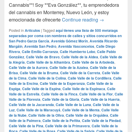
Cannabis**! Soy **Eva González**, tu emprendedora
del cannabis en Monterrey, Nuevo León, y estoy
## La Mejor Ma
emocionada de ofrecerte
Continue reading
→
Posted in
Articulos
|
Tagged
aquí tienes una lista de 500 metatags
separadas por coma con nombres de calles y sitios concurridos en
San Pedro Garza García
,
Avenida Gómez Morín
,
Avenida Ricardo
Margáin
,
Avenida San Pedro
,
Avenida Vasconcelos
,
Calle Diego
Rivera
,
Calle Emilio Carranza
,
Calle Humberto Lobo
,
Calle Pablo
González
,
Calle Valle de Bravo
,
Calle Valle de la Aldea
,
Calle Valle de
la Alegría
,
Calle Valle de la Alhambra
,
Calle Valle de la Arboleda
,
Calle Valle de la Aurora
,
Calle Valle de la Azalea
,
Calle Valle de la
Brisa
,
Calle Valle de la Bruma
,
Calle Valle de la Carreta
,
Calle Valle
de la Cima
,
Calle Valle de la Colina
,
Calle Valle de la Cordillera
,
Calle
Valle de la Encina
,
Calle Valle de la Esperanza
,
Calle Valle de la
Espiga
,
Calle Valle de la Espina
,
Calle Valle de la Espinaca
,
Calle
Valle de la Estrella
,
Calle Valle de la Finca
,
Calle Valle de la Flor
,
Calle
Valle de la Floresta
,
Calle Valle de la Gloria
,
Calle Valle de la Huerta
,
Calle Valle de la Jacaranda
,
Calle Valle de la Luna
,
Calle Valle de la
Luz
,
Calle Valle de la Maracuyá
,
Calle Valle de la Menta
,
Calle Valle
de la Nube
,
Calle Valle de la Oliva
,
Calle Valle de la Orquídea
,
Calle
Valle de la Palmera
,
Calle Valle de la Peñita
,
Calle Valle de la Piedad
,
Calle Valle de la Pina
,
Calle Valle de la Primavera
,
Calle Valle de la
Roca
,
Calle Valle de la Rosa
,
Calle Valle de la Salvia
,
Calle Valle de la