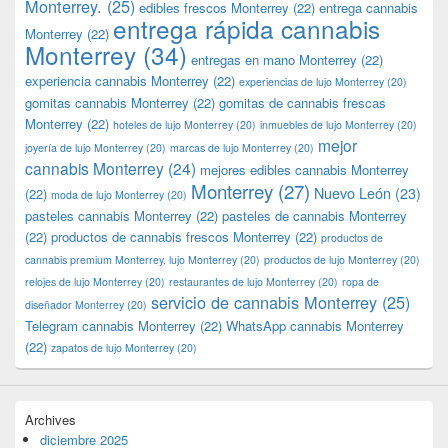
Monterrey.
(25)
edibles frescos Monterrey
(22)
entrega cannabis
entrega rápida cannabis
Monterrey
(22)
Monterrey
(34)
entregas en mano Monterrey
(22)
experiencia cannabis Monterrey
(22)
experiencias de lujo Monterrey
(20)
gomitas cannabis Monterrey
(22)
gomitas de cannabis frescas
Monterrey
(22)
hoteles de lujo Monterrey
(20)
inmuebles de lujo Monterrey
(20)
mejor
joyería de lujo Monterrey
(20)
marcas de lujo Monterrey
(20)
cannabis Monterrey
(24)
mejores edibles cannabis Monterrey
Monterrey
(27)
Nuevo León
(23)
(22)
moda de lujo Monterrey
(20)
pasteles cannabis Monterrey
(22)
pasteles de cannabis Monterrey
(22)
productos de cannabis frescos Monterrey
(22)
productos de
cannabis premium Monterrey. lujo Monterrey
(20)
productos de lujo Monterrey
(20)
relojes de lujo Monterrey
(20)
restaurantes de lujo Monterrey
(20)
ropa de
servicio de cannabis Monterrey
(25)
diseñador Monterrey
(20)
Telegram cannabis Monterrey
(22)
WhatsApp cannabis Monterrey
(22)
zapatos de lujo Monterrey
(20)
Archives
diciembre 2025