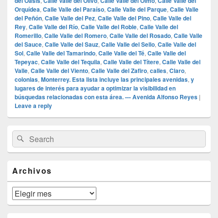
del Oasis
,
Calle Valle del Olivo
,
Calle Valle del Olmo
,
Calle Valle del
Orquídea
,
Calle Valle del Paraíso
,
Calle Valle del Parque
,
Calle Valle
del Peñón
,
Calle Valle del Pez
,
Calle Valle del Pino
,
Calle Valle del
Rey
,
Calle Valle del Río
,
Calle Valle del Roble
,
Calle Valle del
Romerillo
,
Calle Valle del Romero
,
Calle Valle del Rosado
,
Calle Valle
del Sauce
,
Calle Valle del Sauz
,
Calle Valle del Sello
,
Calle Valle del
Sol
,
Calle Valle del Tamarindo
,
Calle Valle del Té
,
Calle Valle del
Tepeyac
,
Calle Valle del Tequila
,
Calle Valle del Títere
,
Calle Valle del
Valle
,
Calle Valle del Viento
,
Calle Valle del Zafiro
,
calles
,
Claro
,
colonias
,
Monterrey. Esta lista incluye las principales avenidas
,
y
lugares de interés para ayudar a optimizar la visibilidad en
búsquedas relacionadas con esta área. --- Avenida Alfonso Reyes
|
Leave a reply
Primary
Search
Search
Sidebar
for:
Widget
Area
Archivos
Archivos