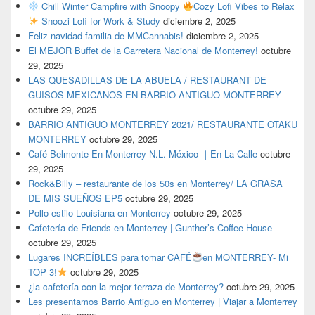
Chill Winter Campfire with Snoopy
Cozy Lofi Vibes to Relax
Snoozi Lofi for Work & Study
diciembre 2, 2025
Feliz navidad familia de MMCannabis!
diciembre 2, 2025
El MEJOR Buffet de la Carretera Nacional de Monterrey!
octubre
29, 2025
LAS QUESADILLAS DE LA ABUELA / RESTAURANT DE
GUISOS MEXICANOS EN BARRIO ANTIGUO MONTERREY
octubre 29, 2025
BARRIO ANTIGUO MONTERREY 2021/ RESTAURANTE OTAKU
MONTERREY
octubre 29, 2025
Café Belmonte En Monterrey N.L. México ｜En La Calle
octubre
29, 2025
Rock&Billy – restaurante de los 50s en Monterrey/ LA GRASA
DE MIS SUEÑOS EP5
octubre 29, 2025
Pollo estilo Louisiana en Monterrey
octubre 29, 2025
Cafetería de Friends en Monterrey | Gunther’s Coffee House
octubre 29, 2025
Lugares INCREÍBLES para tomar CAFÉ
en MONTERREY- Mi
TOP 3!
octubre 29, 2025
¿la cafetería con la mejor terraza de Monterrey?
octubre 29, 2025
Les presentamos Barrio Antiguo en Monterrey | Viajar a Monterrey