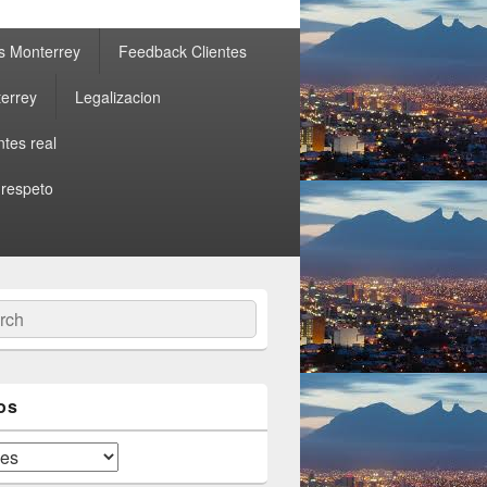
s Monterrey
Feedback Clientes
errey
Legalizacion
ntes real
 respeto
ch
os