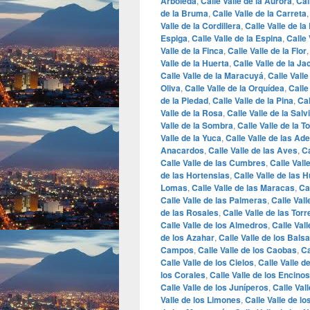
Arboleda
,
Calle Valle de la Aurora
,
Cal
de la Bruma
,
Calle Valle de la Carreta
Valle de la Cordillera
,
Calle Valle de la
Espiga
,
Calle Valle de la Espina
,
Calle 
Valle de la Finca
,
Calle Valle de la Flor
Valle de la Huerta
,
Calle Valle de la J
Calle Valle de la Maracuyá
,
Calle Valle
Oliva
,
Calle Valle de la Orquídea
,
Calle
de la Piedad
,
Calle Valle de la Pina
,
Cal
Valle de la Rosa
,
Calle Valle de la Salv
Valle de la Sombra
,
Calle Valle de la T
Valle de la Yuca
,
Calle Valle de las Ade
Anacardos
,
Calle Valle de las Aves
,
Ca
Calle Valle de las Cumbres
,
Calle Vall
de las Hortensias
,
Calle Valle de las 
Lomas
,
Calle Valle de las Maracas
,
Ca
Calle Valle de las Palmeras
,
Calle Val
de las Rosales
,
Calle Valle de las Torr
Calle Valle de los Almedros
,
Calle Val
de los Azahar
,
Calle Valle de los Bal
Campos
,
Calle Valle de los Caobas
,
Ca
Calle Valle de los Cielos
,
Calle Valle d
los Corales
,
Calle Valle de los Encinos
Calle Valle de los Juníperos
,
Calle Val
Valle de los Limones
,
Calle Valle de l