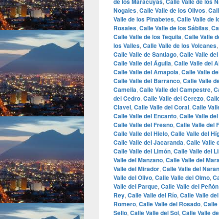
de los Maracuyás
,
Calle Valle de los 
Nogales
,
Calle Valle de los Olivos
,
Cal
Valle de los Pinabetes
,
Calle Valle de 
Rosales
,
Calle Valle de los Sábilas
,
Ca
Calle Valle de los Tequila
,
Calle Valle d
los Valles
,
Calle Valle de los Volcanes
Calle Valle de Santiago
,
Calle Valle de
Calle Valle del Águila
,
Calle Valle del A
Calle Valle del Amapola
,
Calle Valle d
Calle Valle del Barranco
,
Calle Valle 
Camelia
,
Calle Valle del Campestre
,
C
del Cedro
,
Calle Valle del Cerezo
,
Call
Clavel
,
Calle Valle del Coral
,
Calle Vall
Calle Valle del Encanto
,
Calle Valle de
Calle Valle del Fresno
,
Calle Valle del
Calle Valle del Hielo
,
Calle Valle del H
Calle Valle del Jacaranda
,
Calle Valle
Calle Valle del Limón
,
Calle Valle del Li
Valle del Manzano
,
Calle Valle del Ma
Valle del Mirador
,
Calle Valle del Naran
Valle del Olivo
,
Calle Valle del Olmo
,
Ca
Valle del Parque
,
Calle Valle del Peñón
Rey
,
Calle Valle del Río
,
Calle Valle de
Romero
,
Calle Valle del Rosado
,
Calle
Sello
,
Calle Valle del Sol
,
Calle Valle d