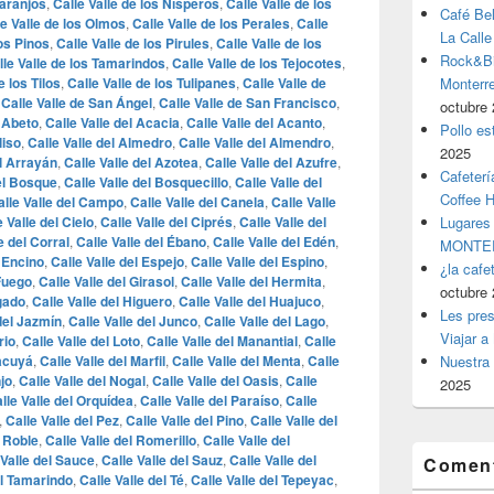
Naranjos
,
Calle Valle de los Nísperos
,
Calle Valle de los
Café Be
le Valle de los Olmos
,
Calle Valle de los Perales
,
Calle
La Calle
los Pinos
,
Calle Valle de los Pirules
,
Calle Valle de los
Rock&Bil
lle Valle de los Tamarindos
,
Calle Valle de los Tejocotes
,
e los Tilos
,
Calle Valle de los Tulipanes
,
Calle Valle de
Monter
,
Calle Valle de San Ángel
,
Calle Valle de San Francisco
,
octubre 
l Abeto
,
Calle Valle del Acacia
,
Calle Valle del Acanto
,
Pollo es
liso
,
Calle Valle del Almedro
,
Calle Valle del Almendro
,
2025
el Arrayán
,
Calle Valle del Azotea
,
Calle Valle del Azufre
,
Cafeterí
del Bosque
,
Calle Valle del Bosquecillo
,
Calle Valle del
Coffee 
alle Valle del Campo
,
Calle Valle del Canela
,
Calle Valle
e Valle del Cielo
,
Calle Valle del Ciprés
,
Calle Valle del
Lugares
e del Corral
,
Calle Valle del Ébano
,
Calle Valle del Edén
,
MONTER
l Encino
,
Calle Valle del Espejo
,
Calle Valle del Espino
,
¿la cafe
 Fuego
,
Calle Valle del Girasol
,
Calle Valle del Hermita
,
octubre 
ígado
,
Calle Valle del Higuero
,
Calle Valle del Huajuco
,
Les pres
 del Jazmín
,
Calle Valle del Junco
,
Calle Valle del Lago
,
Viajar a
rio
,
Calle Valle del Loto
,
Calle Valle del Manantial
,
Calle
racuyá
,
Calle Valle del Marfil
,
Calle Valle del Menta
,
Calle
Nuestra 
jo
,
Calle Valle del Nogal
,
Calle Valle del Oasis
,
Calle
2025
lle Valle del Orquídea
,
Calle Valle del Paraíso
,
Calle
,
Calle Valle del Pez
,
Calle Valle del Pino
,
Calle Valle del
l Roble
,
Calle Valle del Romerillo
,
Calle Valle del
 Valle del Sauce
,
Calle Valle del Sauz
,
Calle Valle del
Coment
el Tamarindo
,
Calle Valle del Té
,
Calle Valle del Tepeyac
,