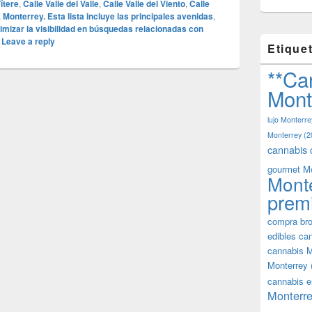
Títere
,
Calle Valle del Valle
,
Calle Valle del Viento
,
Calle
,
Monterrey. Esta lista incluye las principales avenidas
,
timizar la visibilidad en búsquedas relacionadas con
|
Leave a reply
Etique
**Ca
Mont
lujo Monterre
Monterrey
(2
cannabis 
gourmet M
Mont
prem
compra bro
edibles ca
cannabis M
Monterrey
cannabis e
Monterre