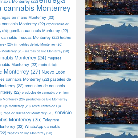
nnabis Monterrey
(22)
a cannabis Monterrey
tregas en mano Monterrey
(22)
a cannabis Monterrey
(22)
experiencias de
gomitas cannabis Monterrey
(22)
y
(20)
 cannabis frescas Monterrey
(22)
hoteles
rrey
(20)
inmuebles de lujo Monterrey
(20)
jo Monterrey
(20)
marcas de lujo Monterrey
(20)
nnabis Monterrey
(24)
mejores
nnabis Monterrey
(22)
moda de lujo
Monterrey
(27)
Nuevo León
0)
les cannabis Monterrey
(22)
pasteles de
onterrey
(22)
productos de cannabis
nterrey
(22)
productos de cannabis premium
jo Monterrey
(20)
productos de lujo Monterrey
de lujo Monterrey
(20)
restaurantes de lujo
servicio
0)
ropa de diseñador Monterrey
(20)
bis Monterrey
(25)
Telegram
onterrey
(22)
WhatsApp cannabis
(22)
zapatos de lujo Monterrey
(20)