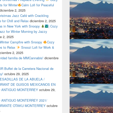
ts for Winter
Calm Lofi for Peaceful
diciembre 2, 2025
ristmas Jazz Café with Crackling
e for Chill and Relax
diciembre 2, 2025
as in New York with Snoopy
| Cozy
azz for Winter Morning by Jazzy
e 2, 2025
 Winter Campfire with Snoopy
Cozy
es to Relax
Snoozi Lofi for Work &
iciembre 2, 2025
avidad familia de MMCannabis!
diciembre
 Buffet de la Carretera Nacional de
ey!
octubre 29, 2025
ESADILLAS DE LA ABUELA /
RANT DE GUISOS MEXICANOS EN
O ANTIGUO MONTERREY
octubre 29,
 ANTIGUO MONTERREY 2021/
URANTE OTAKU MONTERREY
octubre
5