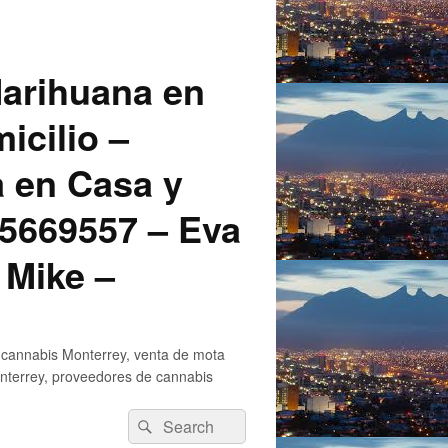
arihuana en
icilio –
a en Casa y
5669557 – Eva
 Mike –
 cannabis Monterrey, venta de mota
nterrey, proveedores de cannabis
Search
Search
for: