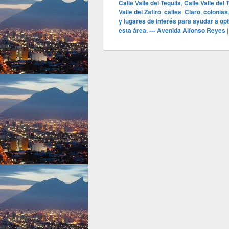
Calle Valle del Tequila
,
Calle Valle del 
Valle del Zafiro
,
calles
,
Claro
,
colonias
y lugares de interés para ayudar a op
esta área. --- Avenida Alfonso Reyes