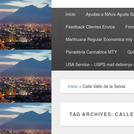
Primary
Inicio
Ayudas a Niños-Ayuda So
menu
Feedback Clientes Envios
Form
Marihuana Regular Economica mty
Panaderia Cannabica MTY
Qu
USA Service – USPS mail deliverys 
Inicio
»
Calle Valle de la Salvia
TAG ARCHIVES:
CALLE