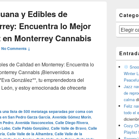
huana y Edibles de
Catego
rrey: Encuentra lo Mejor
Categorías
 en Monterrey Cannabis
—
No Comments ↓
Entrad
les de Calidad en Monterrey: Encuentra lo
Snoop
nterrey Cannabis ¡Bienvenidos a
Winter L
**Eva González**, tu emprendedora del
Peacefu
Jazz na
 León, y estoy emocionada de ofrecerte
de repr
 Marihuana y Edibles de Calidad en Monterrey: Encuentra lo M
calma
d
Feliz na
es una lista de 500 metatags separadas por coma con
todo el
os en San Pedro Garza García
,
Avenida Gómez Morín
,
diciembr
n Pedro
,
Avenida Vasconcelos
,
Calle Diego Rivera
,
Cozy Ch
o Lobo
,
Calle Pablo González
,
Calle Valle de Bravo
,
Calle
Playlist
gría
,
Calle Valle de la Alhambra
,
Calle Valle de la
Snoopy’