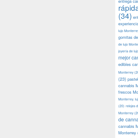
entrega ca
rápid
(34)
en
experienci
lujo Monterre
gomitas de
de lujo Monte
joyería de lu
mejor ca
edibles ca
Monterrey
(2
(23)
paste
cannabis M
frescos Mo
Monterrey. lu
(20)
relojes 
Monterrey
(2
de canna
cannabis M
Monterrey