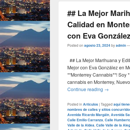
## La Mejor Mari
Calidad en Monte
con Eva González
Posted on
agosto 23, 2024
by
admin
## La Mejor Marihuana y Edib
Mejor con Eva González en Mo
**Monterrey Cannabis**! Soy 
cannabis en Monterrey, Nuevo
## La Mejor
Continue reading
→
Posted in
Articulos
|
Tagged
aquí tien
nombres de calles y sitios concurrid
Avenida Ricardo Margáin
,
Avenida Sa
Calle Emilio Carranza
,
Calle Humbert
Valle de la Aldea
,
Calle Valle de la Ale