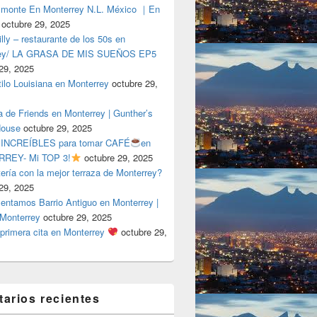
lmonte En Monterrey N.L. México ｜En
octubre 29, 2025
ly – restaurante de los 50s en
rey/ LA GRASA DE MIS SUEÑOS EP5
29, 2025
tilo Louisiana en Monterrey
octubre 29,
a de Friends en Monterrey | Gunther’s
House
octubre 29, 2025
 INCREÍBLES para tomar CAFÉ
en
REY- Mi TOP 3!
octubre 29, 2025
tería con la mejor terraza de Monterrey?
29, 2025
entamos Barrio Antiguo en Monterrey |
 Monterrey
octubre 29, 2025
primera cita en Monterrey
octubre 29,
arios recientes