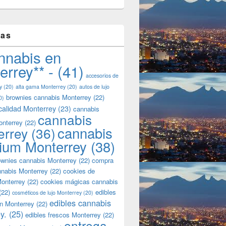
tas
nnabis en
errey** -
(41)
accesorios de
y
(20)
alta gama Monterrey
(20)
autos de lujo
brownies cannabis Monterrey
(22)
0)
calidad Monterrey
(23)
cannabis
cannabis
onterrey
(22)
cannabis
errey
(36)
ium Monterrey
(38)
wnies cannabis Monterrey
(22)
compra
nnabis Monterrey
(22)
cookies de
onterrey
(22)
cookies mágicas cannabis
(22)
edibles
cosméticos de lujo Monterrey
(20)
edibles cannabis
n Monterrey
(22)
y.
(25)
edibles frescos Monterrey
(22)
entrega