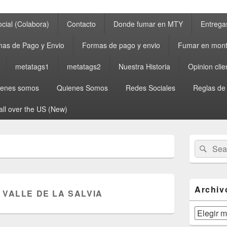
cial (Colabora)
Contacto
Donde fumar en MTY
Entrega
as de Pago y Envio
Formas de pago y envio
Fumar en mont
metatags1
metatags2
Nuestra Historia
Opinion clie
ienes somos
Quienes Somos
Redes Sociales
Reglas de
all over the US (New)
Primary
Search
Sear
Sidebar
for:
Widget
Area
Archiv
 VALLE DE LA SALVIA
Archivos