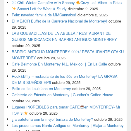
Chill Winter Campfire with Snoopy
Cozy Lofi Vibes to Relax
Snoozi Lofi for Work & Study
diciembre 2, 2025
Feliz navidad familia de MMCannabis!
diciembre 2, 2025
El MEJOR Buffet de la Carretera Nacional de Monterrey!
octubre
29, 2025
LAS QUESADILLAS DE LA ABUELA / RESTAURANT DE
GUISOS MEXICANOS EN BARRIO ANTIGUO MONTERREY
octubre 29, 2025
BARRIO ANTIGUO MONTERREY 2021/ RESTAURANTE OTAKU
MONTERREY
octubre 29, 2025
Café Belmonte En Monterrey N.L. México ｜En La Calle
octubre
29, 2025
Rock&Billy – restaurante de los 50s en Monterrey/ LA GRASA
DE MIS SUEÑOS EP5
octubre 29, 2025
Pollo estilo Louisiana en Monterrey
octubre 29, 2025
Cafetería de Friends en Monterrey | Gunther’s Coffee House
octubre 29, 2025
Lugares INCREÍBLES para tomar CAFÉ
en MONTERREY- Mi
TOP 3!
octubre 29, 2025
¿la cafetería con la mejor terraza de Monterrey?
octubre 29, 2025
Les presentamos Barrio Antiguo en Monterrey | Viajar a Monterrey