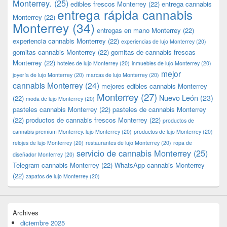
Monterrey.
(25)
edibles frescos Monterrey
(22)
entrega cannabis
entrega rápida cannabis
Monterrey
(22)
Monterrey
(34)
entregas en mano Monterrey
(22)
experiencia cannabis Monterrey
(22)
experiencias de lujo Monterrey
(20)
gomitas cannabis Monterrey
(22)
gomitas de cannabis frescas
Monterrey
(22)
hoteles de lujo Monterrey
(20)
inmuebles de lujo Monterrey
(20)
mejor
joyería de lujo Monterrey
(20)
marcas de lujo Monterrey
(20)
cannabis Monterrey
(24)
mejores edibles cannabis Monterrey
Monterrey
(27)
Nuevo León
(23)
(22)
moda de lujo Monterrey
(20)
pasteles cannabis Monterrey
(22)
pasteles de cannabis Monterrey
(22)
productos de cannabis frescos Monterrey
(22)
productos de
cannabis premium Monterrey. lujo Monterrey
(20)
productos de lujo Monterrey
(20)
relojes de lujo Monterrey
(20)
restaurantes de lujo Monterrey
(20)
ropa de
servicio de cannabis Monterrey
(25)
diseñador Monterrey
(20)
Telegram cannabis Monterrey
(22)
WhatsApp cannabis Monterrey
(22)
zapatos de lujo Monterrey
(20)
Archives
diciembre 2025