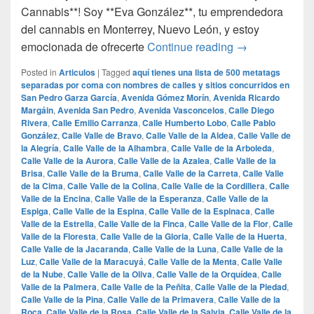
Cannabis**! Soy **Eva González**, tu emprendedora
del cannabis en Monterrey, Nuevo León, y estoy
## La Mejor Ma
emocionada de ofrecerte
Continue reading
→
Posted in
Articulos
|
Tagged
aquí tienes una lista de 500 metatags
separadas por coma con nombres de calles y sitios concurridos en
San Pedro Garza García
,
Avenida Gómez Morín
,
Avenida Ricardo
Margáin
,
Avenida San Pedro
,
Avenida Vasconcelos
,
Calle Diego
Rivera
,
Calle Emilio Carranza
,
Calle Humberto Lobo
,
Calle Pablo
González
,
Calle Valle de Bravo
,
Calle Valle de la Aldea
,
Calle Valle de
la Alegría
,
Calle Valle de la Alhambra
,
Calle Valle de la Arboleda
,
Calle Valle de la Aurora
,
Calle Valle de la Azalea
,
Calle Valle de la
Brisa
,
Calle Valle de la Bruma
,
Calle Valle de la Carreta
,
Calle Valle
de la Cima
,
Calle Valle de la Colina
,
Calle Valle de la Cordillera
,
Calle
Valle de la Encina
,
Calle Valle de la Esperanza
,
Calle Valle de la
Espiga
,
Calle Valle de la Espina
,
Calle Valle de la Espinaca
,
Calle
Valle de la Estrella
,
Calle Valle de la Finca
,
Calle Valle de la Flor
,
Calle
Valle de la Floresta
,
Calle Valle de la Gloria
,
Calle Valle de la Huerta
,
Calle Valle de la Jacaranda
,
Calle Valle de la Luna
,
Calle Valle de la
Luz
,
Calle Valle de la Maracuyá
,
Calle Valle de la Menta
,
Calle Valle
de la Nube
,
Calle Valle de la Oliva
,
Calle Valle de la Orquídea
,
Calle
Valle de la Palmera
,
Calle Valle de la Peñita
,
Calle Valle de la Piedad
,
Calle Valle de la Pina
,
Calle Valle de la Primavera
,
Calle Valle de la
Roca
,
Calle Valle de la Rosa
,
Calle Valle de la Salvia
,
Calle Valle de la