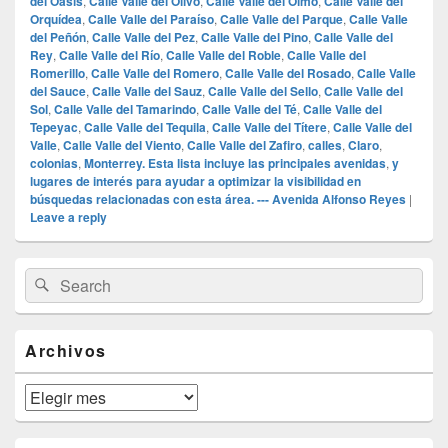
del Oasis
,
Calle Valle del Olivo
,
Calle Valle del Olmo
,
Calle Valle del
Orquídea
,
Calle Valle del Paraíso
,
Calle Valle del Parque
,
Calle Valle
del Peñón
,
Calle Valle del Pez
,
Calle Valle del Pino
,
Calle Valle del
Rey
,
Calle Valle del Río
,
Calle Valle del Roble
,
Calle Valle del
Romerillo
,
Calle Valle del Romero
,
Calle Valle del Rosado
,
Calle Valle
del Sauce
,
Calle Valle del Sauz
,
Calle Valle del Sello
,
Calle Valle del
Sol
,
Calle Valle del Tamarindo
,
Calle Valle del Té
,
Calle Valle del
Tepeyac
,
Calle Valle del Tequila
,
Calle Valle del Títere
,
Calle Valle del
Valle
,
Calle Valle del Viento
,
Calle Valle del Zafiro
,
calles
,
Claro
,
colonias
,
Monterrey. Esta lista incluye las principales avenidas
,
y
lugares de interés para ayudar a optimizar la visibilidad en
búsquedas relacionadas con esta área. --- Avenida Alfonso Reyes
|
Leave a reply
Primary
Search
Search
Sidebar
for:
Widget
Area
Archivos
Archivos