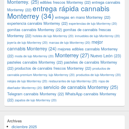
Monterrey.
(25)
edibles frescos Monterrey
(22)
entrega cannabis
entrega rápida cannabis
Monterrey
(22)
Monterrey
(34)
entregas en mano Monterrey
(22)
experiencia cannabis Monterrey
(22)
experiencias de lujo Monterrey
(20)
gomitas cannabis Monterrey
(22)
gomitas de cannabis frescas
Monterrey
(22)
hoteles de lujo Monterrey
(20)
inmuebles de lujo Monterrey
(20)
mejor
joyería de lujo Monterrey
(20)
marcas de lujo Monterrey
(20)
cannabis Monterrey
(24)
mejores edibles cannabis Monterrey
Monterrey
(27)
Nuevo León
(23)
(22)
moda de lujo Monterrey
(20)
pasteles cannabis Monterrey
(22)
pasteles de cannabis Monterrey
(22)
productos de cannabis frescos Monterrey
(22)
productos de
cannabis premium Monterrey. lujo Monterrey
(20)
productos de lujo Monterrey
(20)
relojes de lujo Monterrey
(20)
restaurantes de lujo Monterrey
(20)
ropa de
servicio de cannabis Monterrey
(25)
diseñador Monterrey
(20)
Telegram cannabis Monterrey
(22)
WhatsApp cannabis Monterrey
(22)
zapatos de lujo Monterrey
(20)
Archives
diciembre 2025