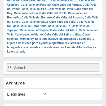
del Oasis
,
Calle Valle del Olivo
,
Calle Valle del Olmo
,
Calle Valle del
Orquídea
,
Calle Valle del Paraíso
,
Calle Valle del Parque
,
Calle Valle
del Peñón
,
Calle Valle del Pez
,
Calle Valle del Pino
,
Calle Valle del
Rey
,
Calle Valle del Río
,
Calle Valle del Roble
,
Calle Valle del
Romerillo
,
Calle Valle del Romero
,
Calle Valle del Rosado
,
Calle Valle
del Sauce
,
Calle Valle del Sauz
,
Calle Valle del Sello
,
Calle Valle del
Sol
,
Calle Valle del Tamarindo
,
Calle Valle del Té
,
Calle Valle del
Tepeyac
,
Calle Valle del Tequila
,
Calle Valle del Títere
,
Calle Valle del
Valle
,
Calle Valle del Viento
,
Calle Valle del Zafiro
,
calles
,
Claro
,
colonias
,
Monterrey. Esta lista incluye las principales avenidas
,
y
lugares de interés para ayudar a optimizar la visibilidad en
búsquedas relacionadas con esta área. --- Avenida Alfonso Reyes
|
Leave a reply
Primary
Search
Search
Sidebar
for:
Widget
Area
Archivos
Archivos