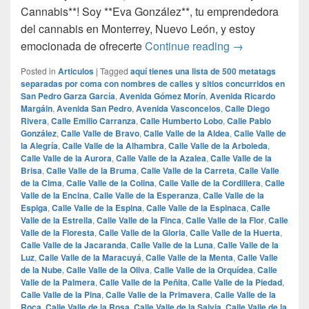
Cannabis**! Soy **Eva González**, tu emprendedora
del cannabis en Monterrey, Nuevo León, y estoy
## La Mejor Ma
emocionada de ofrecerte
Continue reading
→
Posted in
Articulos
|
Tagged
aquí tienes una lista de 500 metatags
separadas por coma con nombres de calles y sitios concurridos en
San Pedro Garza García
,
Avenida Gómez Morín
,
Avenida Ricardo
Margáin
,
Avenida San Pedro
,
Avenida Vasconcelos
,
Calle Diego
Rivera
,
Calle Emilio Carranza
,
Calle Humberto Lobo
,
Calle Pablo
González
,
Calle Valle de Bravo
,
Calle Valle de la Aldea
,
Calle Valle de
la Alegría
,
Calle Valle de la Alhambra
,
Calle Valle de la Arboleda
,
Calle Valle de la Aurora
,
Calle Valle de la Azalea
,
Calle Valle de la
Brisa
,
Calle Valle de la Bruma
,
Calle Valle de la Carreta
,
Calle Valle
de la Cima
,
Calle Valle de la Colina
,
Calle Valle de la Cordillera
,
Calle
Valle de la Encina
,
Calle Valle de la Esperanza
,
Calle Valle de la
Espiga
,
Calle Valle de la Espina
,
Calle Valle de la Espinaca
,
Calle
Valle de la Estrella
,
Calle Valle de la Finca
,
Calle Valle de la Flor
,
Calle
Valle de la Floresta
,
Calle Valle de la Gloria
,
Calle Valle de la Huerta
,
Calle Valle de la Jacaranda
,
Calle Valle de la Luna
,
Calle Valle de la
Luz
,
Calle Valle de la Maracuyá
,
Calle Valle de la Menta
,
Calle Valle
de la Nube
,
Calle Valle de la Oliva
,
Calle Valle de la Orquídea
,
Calle
Valle de la Palmera
,
Calle Valle de la Peñita
,
Calle Valle de la Piedad
,
Calle Valle de la Pina
,
Calle Valle de la Primavera
,
Calle Valle de la
Roca
,
Calle Valle de la Rosa
,
Calle Valle de la Salvia
,
Calle Valle de la