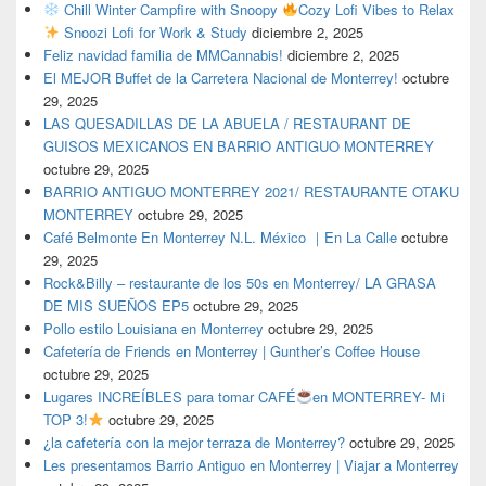
Chill Winter Campfire with Snoopy
Cozy Lofi Vibes to Relax
Snoozi Lofi for Work & Study
diciembre 2, 2025
Feliz navidad familia de MMCannabis!
diciembre 2, 2025
El MEJOR Buffet de la Carretera Nacional de Monterrey!
octubre
29, 2025
LAS QUESADILLAS DE LA ABUELA / RESTAURANT DE
GUISOS MEXICANOS EN BARRIO ANTIGUO MONTERREY
octubre 29, 2025
BARRIO ANTIGUO MONTERREY 2021/ RESTAURANTE OTAKU
MONTERREY
octubre 29, 2025
Café Belmonte En Monterrey N.L. México ｜En La Calle
octubre
29, 2025
Rock&Billy – restaurante de los 50s en Monterrey/ LA GRASA
DE MIS SUEÑOS EP5
octubre 29, 2025
Pollo estilo Louisiana en Monterrey
octubre 29, 2025
Cafetería de Friends en Monterrey | Gunther’s Coffee House
octubre 29, 2025
Lugares INCREÍBLES para tomar CAFÉ
en MONTERREY- Mi
TOP 3!
octubre 29, 2025
¿la cafetería con la mejor terraza de Monterrey?
octubre 29, 2025
Les presentamos Barrio Antiguo en Monterrey | Viajar a Monterrey