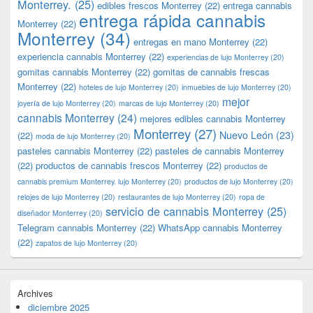
Monterrey.
(25)
edibles frescos Monterrey
(22)
entrega cannabis
entrega rápida cannabis
Monterrey
(22)
Monterrey
(34)
entregas en mano Monterrey
(22)
experiencia cannabis Monterrey
(22)
experiencias de lujo Monterrey
(20)
gomitas cannabis Monterrey
(22)
gomitas de cannabis frescas
Monterrey
(22)
hoteles de lujo Monterrey
(20)
inmuebles de lujo Monterrey
(20)
mejor
joyería de lujo Monterrey
(20)
marcas de lujo Monterrey
(20)
cannabis Monterrey
(24)
mejores edibles cannabis Monterrey
Monterrey
(27)
Nuevo León
(23)
(22)
moda de lujo Monterrey
(20)
pasteles cannabis Monterrey
(22)
pasteles de cannabis Monterrey
(22)
productos de cannabis frescos Monterrey
(22)
productos de
cannabis premium Monterrey. lujo Monterrey
(20)
productos de lujo Monterrey
(20)
relojes de lujo Monterrey
(20)
restaurantes de lujo Monterrey
(20)
ropa de
servicio de cannabis Monterrey
(25)
diseñador Monterrey
(20)
Telegram cannabis Monterrey
(22)
WhatsApp cannabis Monterrey
(22)
zapatos de lujo Monterrey
(20)
Archives
diciembre 2025