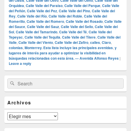
del Oasis
,
Calle Valle del Olivo
,
Calle Valle del Olmo
,
Calle Valle del
Orquídea
,
Calle Valle del Paraíso
,
Calle Valle del Parque
,
Calle Valle
del Peñón
,
Calle Valle del Pez
,
Calle Valle del Pino
,
Calle Valle del
Rey
,
Calle Valle del Río
,
Calle Valle del Roble
,
Calle Valle del
Romerillo
,
Calle Valle del Romero
,
Calle Valle del Rosado
,
Calle Valle
del Sauce
,
Calle Valle del Sauz
,
Calle Valle del Sello
,
Calle Valle del
Sol
,
Calle Valle del Tamarindo
,
Calle Valle del Té
,
Calle Valle del
Tepeyac
,
Calle Valle del Tequila
,
Calle Valle del Títere
,
Calle Valle del
Valle
,
Calle Valle del Viento
,
Calle Valle del Zafiro
,
calles
,
Claro
,
colonias
,
Monterrey. Esta lista incluye las principales avenidas
,
y
lugares de interés para ayudar a optimizar la visibilidad en
búsquedas relacionadas con esta área. --- Avenida Alfonso Reyes
|
Leave a reply
Primary
Search
Search
Sidebar
for:
Widget
Area
Archivos
Archivos