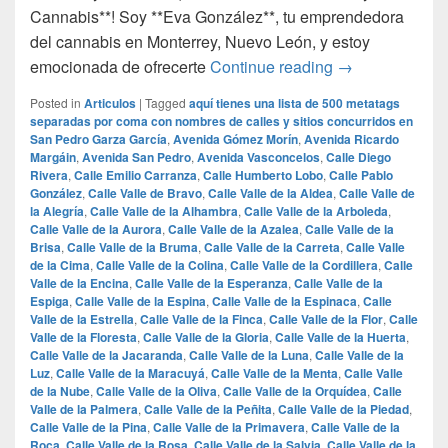
Cannabis**! Soy **Eva González**, tu emprendedora
del cannabis en Monterrey, Nuevo León, y estoy
## La Mejor Ma
emocionada de ofrecerte
Continue reading
→
Posted in
Articulos
|
Tagged
aquí tienes una lista de 500 metatags
separadas por coma con nombres de calles y sitios concurridos en
San Pedro Garza García
,
Avenida Gómez Morín
,
Avenida Ricardo
Margáin
,
Avenida San Pedro
,
Avenida Vasconcelos
,
Calle Diego
Rivera
,
Calle Emilio Carranza
,
Calle Humberto Lobo
,
Calle Pablo
González
,
Calle Valle de Bravo
,
Calle Valle de la Aldea
,
Calle Valle de
la Alegría
,
Calle Valle de la Alhambra
,
Calle Valle de la Arboleda
,
Calle Valle de la Aurora
,
Calle Valle de la Azalea
,
Calle Valle de la
Brisa
,
Calle Valle de la Bruma
,
Calle Valle de la Carreta
,
Calle Valle
de la Cima
,
Calle Valle de la Colina
,
Calle Valle de la Cordillera
,
Calle
Valle de la Encina
,
Calle Valle de la Esperanza
,
Calle Valle de la
Espiga
,
Calle Valle de la Espina
,
Calle Valle de la Espinaca
,
Calle
Valle de la Estrella
,
Calle Valle de la Finca
,
Calle Valle de la Flor
,
Calle
Valle de la Floresta
,
Calle Valle de la Gloria
,
Calle Valle de la Huerta
,
Calle Valle de la Jacaranda
,
Calle Valle de la Luna
,
Calle Valle de la
Luz
,
Calle Valle de la Maracuyá
,
Calle Valle de la Menta
,
Calle Valle
de la Nube
,
Calle Valle de la Oliva
,
Calle Valle de la Orquídea
,
Calle
Valle de la Palmera
,
Calle Valle de la Peñita
,
Calle Valle de la Piedad
,
Calle Valle de la Pina
,
Calle Valle de la Primavera
,
Calle Valle de la
Roca
,
Calle Valle de la Rosa
,
Calle Valle de la Salvia
,
Calle Valle de la