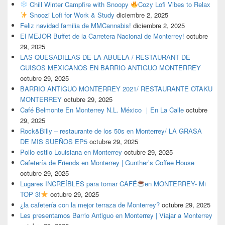
Chill Winter Campfire with Snoopy
Cozy Lofi Vibes to Relax
Snoozi Lofi for Work & Study
diciembre 2, 2025
Feliz navidad familia de MMCannabis!
diciembre 2, 2025
El MEJOR Buffet de la Carretera Nacional de Monterrey!
octubre
29, 2025
LAS QUESADILLAS DE LA ABUELA / RESTAURANT DE
GUISOS MEXICANOS EN BARRIO ANTIGUO MONTERREY
octubre 29, 2025
BARRIO ANTIGUO MONTERREY 2021/ RESTAURANTE OTAKU
MONTERREY
octubre 29, 2025
Café Belmonte En Monterrey N.L. México ｜En La Calle
octubre
29, 2025
Rock&Billy – restaurante de los 50s en Monterrey/ LA GRASA
DE MIS SUEÑOS EP5
octubre 29, 2025
Pollo estilo Louisiana en Monterrey
octubre 29, 2025
Cafetería de Friends en Monterrey | Gunther’s Coffee House
octubre 29, 2025
Lugares INCREÍBLES para tomar CAFÉ
en MONTERREY- Mi
TOP 3!
octubre 29, 2025
¿la cafetería con la mejor terraza de Monterrey?
octubre 29, 2025
Les presentamos Barrio Antiguo en Monterrey | Viajar a Monterrey