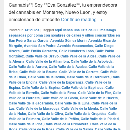
Cannabis**! Soy **Eva González**, tu emprendedora
del cannabis en Monterrey, Nuevo León, y estoy
## La Mejor Ma
emocionada de ofrecerte
Continue reading
→
Posted in
Articulos
|
Tagged
aquí tienes una lista de 500 metatags
separadas por coma con nombres de calles y sitios concurridos en
San Pedro Garza García
,
Avenida Gómez Morín
,
Avenida Ricardo
Margáin
,
Avenida San Pedro
,
Avenida Vasconcelos
,
Calle Diego
Rivera
,
Calle Emilio Carranza
,
Calle Humberto Lobo
,
Calle Pablo
González
,
Calle Valle de Bravo
,
Calle Valle de la Aldea
,
Calle Valle de
la Alegría
,
Calle Valle de la Alhambra
,
Calle Valle de la Arboleda
,
Calle Valle de la Aurora
,
Calle Valle de la Azalea
,
Calle Valle de la
Brisa
,
Calle Valle de la Bruma
,
Calle Valle de la Carreta
,
Calle Valle
de la Cima
,
Calle Valle de la Colina
,
Calle Valle de la Cordillera
,
Calle
Valle de la Encina
,
Calle Valle de la Esperanza
,
Calle Valle de la
Espiga
,
Calle Valle de la Espina
,
Calle Valle de la Espinaca
,
Calle
Valle de la Estrella
,
Calle Valle de la Finca
,
Calle Valle de la Flor
,
Calle
Valle de la Floresta
,
Calle Valle de la Gloria
,
Calle Valle de la Huerta
,
Calle Valle de la Jacaranda
,
Calle Valle de la Luna
,
Calle Valle de la
Luz
,
Calle Valle de la Maracuyá
,
Calle Valle de la Menta
,
Calle Valle
de la Nube
,
Calle Valle de la Oliva
,
Calle Valle de la Orquídea
,
Calle
Valle de la Palmera
,
Calle Valle de la Peñita
,
Calle Valle de la Piedad
,
Calle Valle de la Pina
,
Calle Valle de la Primavera
,
Calle Valle de la
Roca
,
Calle Valle de la Rosa
,
Calle Valle de la Salvia
,
Calle Valle de la