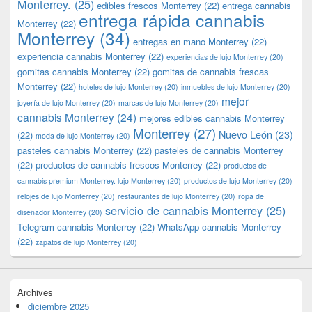
Monterrey.
(25)
edibles frescos Monterrey
(22)
entrega cannabis
entrega rápida cannabis
Monterrey
(22)
Monterrey
(34)
entregas en mano Monterrey
(22)
experiencia cannabis Monterrey
(22)
experiencias de lujo Monterrey
(20)
gomitas cannabis Monterrey
(22)
gomitas de cannabis frescas
Monterrey
(22)
hoteles de lujo Monterrey
(20)
inmuebles de lujo Monterrey
(20)
mejor
joyería de lujo Monterrey
(20)
marcas de lujo Monterrey
(20)
cannabis Monterrey
(24)
mejores edibles cannabis Monterrey
Monterrey
(27)
Nuevo León
(23)
(22)
moda de lujo Monterrey
(20)
pasteles cannabis Monterrey
(22)
pasteles de cannabis Monterrey
(22)
productos de cannabis frescos Monterrey
(22)
productos de
cannabis premium Monterrey. lujo Monterrey
(20)
productos de lujo Monterrey
(20)
relojes de lujo Monterrey
(20)
restaurantes de lujo Monterrey
(20)
ropa de
servicio de cannabis Monterrey
(25)
diseñador Monterrey
(20)
Telegram cannabis Monterrey
(22)
WhatsApp cannabis Monterrey
(22)
zapatos de lujo Monterrey
(20)
Archives
diciembre 2025