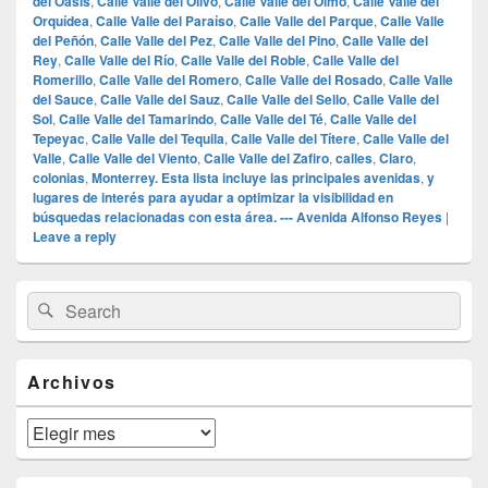
del Oasis
,
Calle Valle del Olivo
,
Calle Valle del Olmo
,
Calle Valle del
Orquídea
,
Calle Valle del Paraíso
,
Calle Valle del Parque
,
Calle Valle
del Peñón
,
Calle Valle del Pez
,
Calle Valle del Pino
,
Calle Valle del
Rey
,
Calle Valle del Río
,
Calle Valle del Roble
,
Calle Valle del
Romerillo
,
Calle Valle del Romero
,
Calle Valle del Rosado
,
Calle Valle
del Sauce
,
Calle Valle del Sauz
,
Calle Valle del Sello
,
Calle Valle del
Sol
,
Calle Valle del Tamarindo
,
Calle Valle del Té
,
Calle Valle del
Tepeyac
,
Calle Valle del Tequila
,
Calle Valle del Títere
,
Calle Valle del
Valle
,
Calle Valle del Viento
,
Calle Valle del Zafiro
,
calles
,
Claro
,
colonias
,
Monterrey. Esta lista incluye las principales avenidas
,
y
lugares de interés para ayudar a optimizar la visibilidad en
búsquedas relacionadas con esta área. --- Avenida Alfonso Reyes
|
Leave a reply
Primary
Search
Search
Sidebar
for:
Widget
Area
Archivos
Archivos