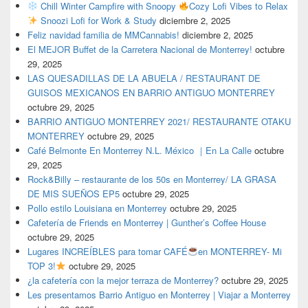
Chill Winter Campfire with Snoopy
Cozy Lofi Vibes to Relax
Snoozi Lofi for Work & Study
diciembre 2, 2025
Feliz navidad familia de MMCannabis!
diciembre 2, 2025
El MEJOR Buffet de la Carretera Nacional de Monterrey!
octubre
29, 2025
LAS QUESADILLAS DE LA ABUELA / RESTAURANT DE
GUISOS MEXICANOS EN BARRIO ANTIGUO MONTERREY
octubre 29, 2025
BARRIO ANTIGUO MONTERREY 2021/ RESTAURANTE OTAKU
MONTERREY
octubre 29, 2025
Café Belmonte En Monterrey N.L. México ｜En La Calle
octubre
29, 2025
Rock&Billy – restaurante de los 50s en Monterrey/ LA GRASA
DE MIS SUEÑOS EP5
octubre 29, 2025
Pollo estilo Louisiana en Monterrey
octubre 29, 2025
Cafetería de Friends en Monterrey | Gunther’s Coffee House
octubre 29, 2025
Lugares INCREÍBLES para tomar CAFÉ
en MONTERREY- Mi
TOP 3!
octubre 29, 2025
¿la cafetería con la mejor terraza de Monterrey?
octubre 29, 2025
Les presentamos Barrio Antiguo en Monterrey | Viajar a Monterrey