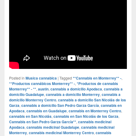
Posted in
Musica cannabica
|
Tagged
**Cannabis en Monterrey** -
,
**Productos cannábicos Monterrey** -
,
*Productos de cannabis
Monterrey** - **
,
austin
,
cannabis a domicilio Apodaca
,
cannabis a
domicilio Guadalupe
,
cannabis a domicilio Monterrey
,
cannabis a
domicilio Monterrey Centro
,
cannabis a domicilio San Nicolás de los
Garza
,
cannabis a domicilio San Pedro Garza García
,
cannabis en
Apodaca
,
cannabis en Guadalupe
,
cannabis en Monterrey Centro
,
cannabis en San Nicolás
,
cannabis en San Nicolás de los Garza
,
Cannabis en San Pedro Garza García**
,
cannabis medicinal
Apodaca
,
cannabis medicinal Guadalupe
,
cannabis medicinal
Monterrey
,
cannabis medicinal Monterrey Centro
,
cannabis