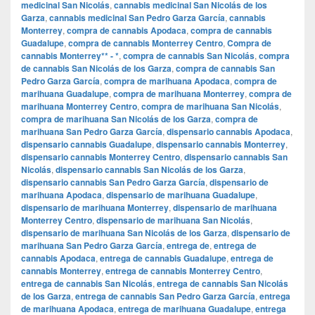
medicinal San Nicolás
,
cannabis medicinal San Nicolás de los
Garza
,
cannabis medicinal San Pedro Garza García
,
cannabis
Monterrey
,
compra de cannabis Apodaca
,
compra de cannabis
Guadalupe
,
compra de cannabis Monterrey Centro
,
Compra de
cannabis Monterrey** - *
,
compra de cannabis San Nicolás
,
compra
de cannabis San Nicolás de los Garza
,
compra de cannabis San
Pedro Garza García
,
compra de marihuana Apodaca
,
compra de
marihuana Guadalupe
,
compra de marihuana Monterrey
,
compra de
marihuana Monterrey Centro
,
compra de marihuana San Nicolás
,
compra de marihuana San Nicolás de los Garza
,
compra de
marihuana San Pedro Garza García
,
dispensario cannabis Apodaca
,
dispensario cannabis Guadalupe
,
dispensario cannabis Monterrey
,
dispensario cannabis Monterrey Centro
,
dispensario cannabis San
Nicolás
,
dispensario cannabis San Nicolás de los Garza
,
dispensario cannabis San Pedro Garza García
,
dispensario de
marihuana Apodaca
,
dispensario de marihuana Guadalupe
,
dispensario de marihuana Monterrey
,
dispensario de marihuana
Monterrey Centro
,
dispensario de marihuana San Nicolás
,
dispensario de marihuana San Nicolás de los Garza
,
dispensario de
marihuana San Pedro Garza García
,
entrega de
,
entrega de
cannabis Apodaca
,
entrega de cannabis Guadalupe
,
entrega de
cannabis Monterrey
,
entrega de cannabis Monterrey Centro
,
entrega de cannabis San Nicolás
,
entrega de cannabis San Nicolás
de los Garza
,
entrega de cannabis San Pedro Garza García
,
entrega
de marihuana Apodaca
,
entrega de marihuana Guadalupe
,
entrega