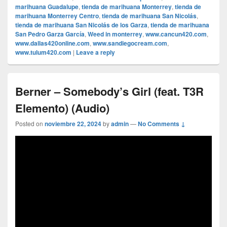
marihuana Guadalupe
,
tienda de marihuana Monterrey
,
tienda de
marihuana Monterrey Centro
,
tienda de marihuana San Nicolás
,
tienda de marihuana San Nicolás de los Garza
,
tienda de marihuana
San Pedro Garza García
,
Weed in monterrey
,
www.cancun420.com
,
www.dallas420online.com
,
www.sandiegocream.com
,
www.tulum420.com
|
Leave a reply
Berner – Somebody’s Girl (feat. T3R
Elemento) (Audio)
Posted on
noviembre 22, 2024
by
admin
—
No Comments ↓