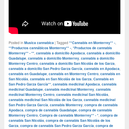
Posted in
Musica cannabica
|
Tagged
**Cannabis en Monterrey** -
,
**Productos cannábicos Monterrey** -
,
*Productos de cannabis
Monterrey** - **
,
cannabis a domicilio Apodaca
,
cannabis a domicilio
Guadalupe
,
cannabis a domicilio Monterrey
,
cannabis a domicilio
Monterrey Centro
,
cannabis a domicilio San Nicolás de los Garza
,
cannabis a domicilio San Pedro Garza García
,
cannabis en Apodaca
,
cannabis en Guadalupe
,
cannabis en Monterrey Centro
,
cannabis en
San Nicolás
,
cannabis en San Nicolás de los Garza
,
Cannabis en
San Pedro Garza García**
,
cannabis medicinal Apodaca
,
cannabis
medicinal Guadalupe
,
cannabis medicinal Monterrey
,
cannabis
medicinal Monterrey Centro
,
cannabis medicinal San Nicolás
,
cannabis medicinal San Nicolás de los Garza
,
cannabis medicinal
San Pedro Garza García
,
cannabis Monterrey
,
compra de cannabis
Apodaca
,
compra de cannabis Guadalupe
,
compra de cannabis
Monterrey Centro
,
Compra de cannabis Monterrey** - *
,
compra de
cannabis San Nicolás
,
compra de cannabis San Nicolás de los
Garza
,
compra de cannabis San Pedro Garza García
,
compra de