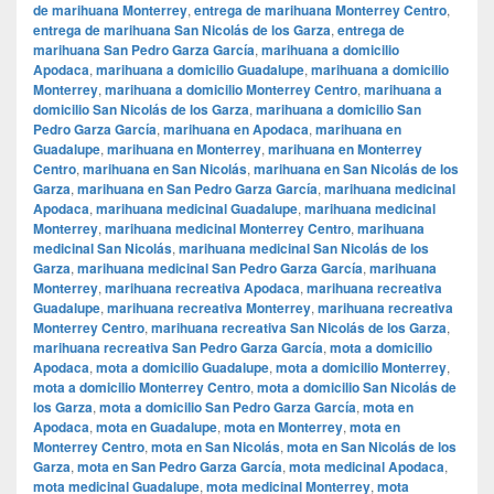
de marihuana Monterrey
,
entrega de marihuana Monterrey Centro
,
entrega de marihuana San Nicolás de los Garza
,
entrega de
marihuana San Pedro Garza García
,
marihuana a domicilio
Apodaca
,
marihuana a domicilio Guadalupe
,
marihuana a domicilio
Monterrey
,
marihuana a domicilio Monterrey Centro
,
marihuana a
domicilio San Nicolás de los Garza
,
marihuana a domicilio San
Pedro Garza García
,
marihuana en Apodaca
,
marihuana en
Guadalupe
,
marihuana en Monterrey
,
marihuana en Monterrey
Centro
,
marihuana en San Nicolás
,
marihuana en San Nicolás de los
Garza
,
marihuana en San Pedro Garza García
,
marihuana medicinal
Apodaca
,
marihuana medicinal Guadalupe
,
marihuana medicinal
Monterrey
,
marihuana medicinal Monterrey Centro
,
marihuana
medicinal San Nicolás
,
marihuana medicinal San Nicolás de los
Garza
,
marihuana medicinal San Pedro Garza García
,
marihuana
Monterrey
,
marihuana recreativa Apodaca
,
marihuana recreativa
Guadalupe
,
marihuana recreativa Monterrey
,
marihuana recreativa
Monterrey Centro
,
marihuana recreativa San Nicolás de los Garza
,
marihuana recreativa San Pedro Garza García
,
mota a domicilio
Apodaca
,
mota a domicilio Guadalupe
,
mota a domicilio Monterrey
,
mota a domicilio Monterrey Centro
,
mota a domicilio San Nicolás de
los Garza
,
mota a domicilio San Pedro Garza García
,
mota en
Apodaca
,
mota en Guadalupe
,
mota en Monterrey
,
mota en
Monterrey Centro
,
mota en San Nicolás
,
mota en San Nicolás de los
Garza
,
mota en San Pedro Garza García
,
mota medicinal Apodaca
,
mota medicinal Guadalupe
,
mota medicinal Monterrey
,
mota