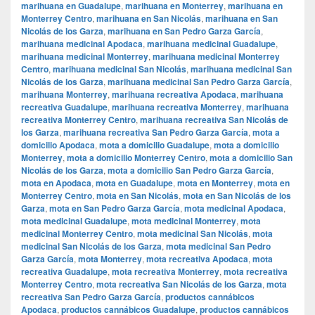
marihuana en Guadalupe
,
marihuana en Monterrey
,
marihuana en
Monterrey Centro
,
marihuana en San Nicolás
,
marihuana en San
Nicolás de los Garza
,
marihuana en San Pedro Garza García
,
marihuana medicinal Apodaca
,
marihuana medicinal Guadalupe
,
marihuana medicinal Monterrey
,
marihuana medicinal Monterrey
Centro
,
marihuana medicinal San Nicolás
,
marihuana medicinal San
Nicolás de los Garza
,
marihuana medicinal San Pedro Garza García
,
marihuana Monterrey
,
marihuana recreativa Apodaca
,
marihuana
recreativa Guadalupe
,
marihuana recreativa Monterrey
,
marihuana
recreativa Monterrey Centro
,
marihuana recreativa San Nicolás de
los Garza
,
marihuana recreativa San Pedro Garza García
,
mota a
domicilio Apodaca
,
mota a domicilio Guadalupe
,
mota a domicilio
Monterrey
,
mota a domicilio Monterrey Centro
,
mota a domicilio San
Nicolás de los Garza
,
mota a domicilio San Pedro Garza García
,
mota en Apodaca
,
mota en Guadalupe
,
mota en Monterrey
,
mota en
Monterrey Centro
,
mota en San Nicolás
,
mota en San Nicolás de los
Garza
,
mota en San Pedro Garza García
,
mota medicinal Apodaca
,
mota medicinal Guadalupe
,
mota medicinal Monterrey
,
mota
medicinal Monterrey Centro
,
mota medicinal San Nicolás
,
mota
medicinal San Nicolás de los Garza
,
mota medicinal San Pedro
Garza García
,
mota Monterrey
,
mota recreativa Apodaca
,
mota
recreativa Guadalupe
,
mota recreativa Monterrey
,
mota recreativa
Monterrey Centro
,
mota recreativa San Nicolás de los Garza
,
mota
recreativa San Pedro Garza García
,
productos cannábicos
Apodaca
,
productos cannábicos Guadalupe
,
productos cannábicos