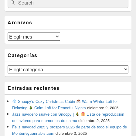
Search
Search
Sidebar
for:
Widget
Area
Archivos
Archivos
Categorías
Categorías
Entradas recientes
Snoopy’s Cozy Christmas Cabin
Warm Winter Lofi for
Relaxing
Calm Lofi for Peaceful Nights
diciembre 2, 2025
Jazz navideño suave con Snoopy |
Lista de reproducción
de invierno para momentos de calma
diciembre 2, 2025
Feliz navidad 2025 y prospero 2026 de parte de todo el equipo de
Monterreycannabis.com
diciembre 2, 2025