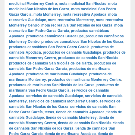
medicinal Monterrey Centro
,
mota medicinal San Nicolás
,
mota
medicinal San Nicolás de los Garza
,
mota medicinal San Pedro
Garza García
,
mota Monterrey
,
mota recreativa Apodaca
,
mota
recreativa Guadalupe
,
mota recreativa Monterrey
,
mota recreativa
Monterrey Centro
,
mota recreativa San Nicolás de los Garza
,
mota
recreativa San Pedro Garza García
,
productos cannábicos
Apodaca
,
productos cannábicos Guadalupe
,
productos cannábicos
Monterrey Centro
,
productos cannábicos San Nicolás de los Garza
,
productos cannábicos San Pedro Garza García
,
productos de
cannabis Apodaca
,
productos de cannabis Guadalupe
,
productos de
cannabis Monterrey Centro
,
productos de cannabis San Nicolás
,
productos de cannabis San Nicolás de los Garza
,
productos de
cannabis San Pedro Garza García
,
productos de marihuana
Apodaca
,
productos de marihuana Guadalupe
,
productos de
marihuana Monterrey
,
productos de marihuana Monterrey Centro
,
productos de marihuana San Nicolás de los Garza
,
productos de
marihuana San Pedro Garza García
,
servicios de cannabis
Apodaca
,
servicios de cannabis Guadalupe
,
servicios de cannabis
Monterrey
,
servicios de cannabis Monterrey Centro
,
servicios de
cannabis San Nicolás de los Garza
,
servicios de cannabis San
Pedro Garza García
,
texas
,
tienda de cannabis Apodaca
,
tienda de
cannabis Guadalupe
,
tienda de cannabis Monterrey
,
tienda de
cannabis Monterrey Centro
,
tienda de cannabis San Nicolás
,
tienda
de cannabis San Nicolás de los Garza
,
tienda de cannabis San
Pedro Garza García
,
tienda de marihuana Apodaca
,
tienda de