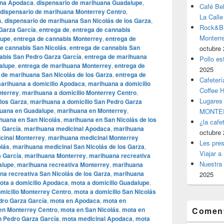
ana Apodaca
,
dispensario de marihuana Guadalupe
,
Café Be
dispensario de marihuana Monterrey Centro
,
La Calle
s
,
dispensario de marihuana San Nicolás de los Garza
,
Rock&Bil
Garza García
,
entrega de
,
entrega de cannabis
Monter
lupe
,
entrega de cannabis Monterrey
,
entrega de
de cannabis San Nicolás
,
entrega de cannabis San
octubre 
abis San Pedro Garza García
,
entrega de marihuana
Pollo es
alupe
,
entrega de marihuana Monterrey
,
entrega de
2025
 de marihuana San Nicolás de los Garza
,
entrega de
Cafeterí
arihuana a domicilio Apodaca
,
marihuana a domicilio
Coffee 
nterrey
,
marihuana a domicilio Monterrey Centro
,
Lugares
 los Garza
,
marihuana a domicilio San Pedro Garza
uana en Guadalupe
,
marihuana en Monterrey
,
MONTER
huana en San Nicolás
,
marihuana en San Nicolás de los
¿la cafe
 García
,
marihuana medicinal Apodaca
,
marihuana
octubre 
cinal Monterrey
,
marihuana medicinal Monterrey
Les pres
olás
,
marihuana medicinal San Nicolás de los Garza
,
Viajar a
 García
,
marihuana Monterrey
,
marihuana recreativa
Nuestra 
alupe
,
marihuana recreativa Monterrey
,
marihuana
na recreativa San Nicolás de los Garza
,
marihuana
2025
ota a domicilio Apodaca
,
mota a domicilio Guadalupe
,
micilio Monterrey Centro
,
mota a domicilio San Nicolás
dro Garza García
,
mota en Apodaca
,
mota en
en Monterrey Centro
,
mota en San Nicolás
,
mota en
Coment
n Pedro Garza García
,
mota medicinal Apodaca
,
mota