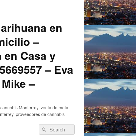
arihuana en
icilio –
a en Casa y
5669557 – Eva
 Mike –
 cannabis Monterrey, venta de mota
nterrey, proveedores de cannabis
Search
Search
for: