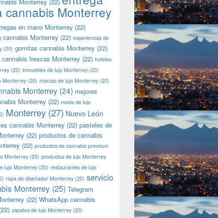
nnabis Monterrey
(22)
a cannabis Monterrey
tregas en mano Monterrey
(22)
a cannabis Monterrey
(22)
experiencias de
gomitas cannabis Monterrey
(22)
y
(20)
 cannabis frescas Monterrey
(22)
hoteles
rrey
(20)
inmuebles de lujo Monterrey
(20)
jo Monterrey
(20)
marcas de lujo Monterrey
(20)
nnabis Monterrey
(24)
mejores
nnabis Monterrey
(22)
moda de lujo
Monterrey
(27)
Nuevo León
0)
les cannabis Monterrey
(22)
pasteles de
onterrey
(22)
productos de cannabis
nterrey
(22)
productos de cannabis premium
jo Monterrey
(20)
productos de lujo Monterrey
de lujo Monterrey
(20)
restaurantes de lujo
servicio
0)
ropa de diseñador Monterrey
(20)
bis Monterrey
(25)
Telegram
onterrey
(22)
WhatsApp cannabis
(22)
zapatos de lujo Monterrey
(20)