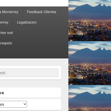
s Monterrey
Feedback Clientes
errey
Legalizacion
ntes real
 respeto
ch
os