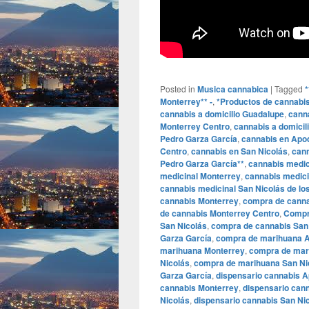
Posted in
Musica cannabica
|
Tagged
*
Monterrey** -
,
*Productos de cannabis
cannabis a domicilio Guadalupe
,
canna
Monterrey Centro
,
cannabis a domicil
Pedro Garza García
,
cannabis en Apo
Centro
,
cannabis en San Nicolás
,
cann
Pedro Garza García**
,
cannabis medi
medicinal Monterrey
,
cannabis medici
cannabis medicinal San Nicolás de lo
cannabis Monterrey
,
compra de cann
de cannabis Monterrey Centro
,
Compra
San Nicolás
,
compra de cannabis San 
Garza García
,
compra de marihuana 
marihuana Monterrey
,
compra de mar
Nicolás
,
compra de marihuana San Nic
Garza García
,
dispensario cannabis 
cannabis Monterrey
,
dispensario can
Nicolás
,
dispensario cannabis San Nic