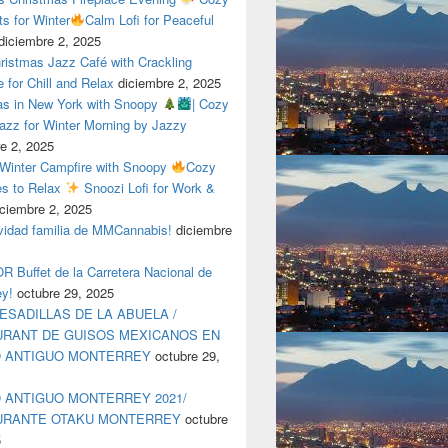
ts for Winter
Calm Lofi for Peaceful
diciembre 2, 2025
ristmas Jazz Café with Crackling
e for Chill and Relax
diciembre 2, 2025
as in New York with Snoopy
| Cozy
azz for Winter Morning by Jazzy
e 2, 2025
 Winter Campfire with Snoopy
Cozy
es to Relax
Snoozi Lofi for Work &
iciembre 2, 2025
avidad familia de MMCannabis!
diciembre
 Buffet de la Carretera Nacional de
ey!
octubre 29, 2025
ESADILLAS DE LA ABUELA /
RANT DE GUISOS MEXICANOS EN
O ANTIGUO MONTERREY
octubre 29,
 ANTIGUO MONTERREY 2021/
URANTE OTAKU MONTERREY
octubre
5