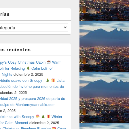
rías
as recientes
y’s Cozy Christmas Cabin
Warm
ofi for Relaxing
Calm Lofi for
l Nights
diciembre 2, 2025
videño suave con Snoopy |
Lista
oducción de invierno para momentos de
iciembre 2, 2025
vidad 2025 y prospero 2026 de parte de
 equipo de Monterreycannabis.com
e 2, 2025
ristmas with Snoopy
Winter
 for Calm Moment
diciembre 2, 2025
s Christmas Fireplace Evening
Cozy