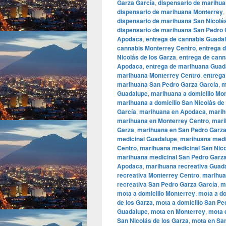
Garza García
,
dispensario de marihu
dispensario de marihuana Monterrey
,
dispensario de marihuana San Nicolá
dispensario de marihuana San Pedro 
Apodaca
,
entrega de cannabis Guada
cannabis Monterrey Centro
,
entrega 
Nicolás de los Garza
,
entrega de cann
Apodaca
,
entrega de marihuana Guad
marihuana Monterrey Centro
,
entrega
marihuana San Pedro Garza García
,
m
Guadalupe
,
marihuana a domicilio Mo
marihuana a domicilio San Nicolás de
García
,
marihuana en Apodaca
,
marih
marihuana en Monterrey Centro
,
mari
Garza
,
marihuana en San Pedro Garza
medicinal Guadalupe
,
marihuana medi
Centro
,
marihuana medicinal San Nic
marihuana medicinal San Pedro Garza
Apodaca
,
marihuana recreativa Guad
recreativa Monterrey Centro
,
marihua
recreativa San Pedro Garza García
,
m
mota a domicilio Monterrey
,
mota a do
de los Garza
,
mota a domicilio San Pe
Guadalupe
,
mota en Monterrey
,
mota 
San Nicolás de los Garza
,
mota en Sa