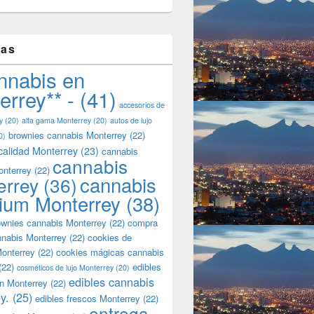
tas
nnabis en
errey** -
(41)
accesorios de
y
(20)
alta gama Monterrey
(20)
autos de lujo
brownies cannabis Monterrey
(22)
0)
calidad Monterrey
(23)
cannabis
cannabis
onterrey
(22)
cannabis
errey
(36)
ium Monterrey
(38)
wnies cannabis Monterrey
(22)
compra
nnabis Monterrey
(22)
cookies de
onterrey
(22)
cookies mágicas cannabis
(22)
edibles
cosméticos de lujo Monterrey
(20)
edibles cannabis
n Monterrey
(22)
y.
(25)
edibles frescos Monterrey
(22)
entrega