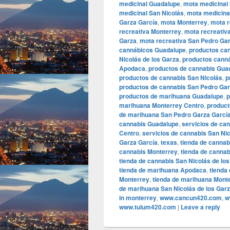
medicinal Guadalupe
,
mota medicinal
medicinal San Nicolás
,
mota medicinal
Garza García
,
mota Monterrey
,
mota r
recreativa Monterrey
,
mota recreativ
Garza
,
mota recreativa San Pedro Ga
cannábicos Guadalupe
,
productos ca
Nicolás de los Garza
,
productos cann
Apodaca
,
productos de cannabis Gua
productos de cannabis San Nicolás
,
p
productos de cannabis San Pedro Gar
productos de marihuana Guadalupe
,
p
marihuana Monterrey Centro
,
product
de marihuana San Pedro Garza Garcí
cannabis Guadalupe
,
servicios de ca
Centro
,
servicios de cannabis San Nic
Garza García
,
texas
,
tienda de canna
cannabis Monterrey
,
tienda de canna
tienda de cannabis San Nicolás de lo
tienda de marihuana Apodaca
,
tienda
Monterrey
,
tienda de marihuana Mont
de marihuana San Nicolás de los Gar
in monterrey
,
www.cancun420.com
,
w
www.tulum420.com
|
Leave a reply