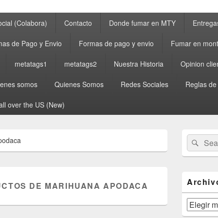
cial (Colabora)
Contacto
Donde fumar en MTY
Entrega
as de Pago y Envio
Formas de pago y envio
Fumar en mont
metatags1
metatags2
Nuestra Historia
Opinion clie
ienes somos
Quienes Somos
Redes Sociales
Reglas de
all over the US (New)
Primary
Search
Sear
podaca
Sidebar
for:
Widget
Area
Archiv
CTOS DE MARIHUANA APODACA
Archivos