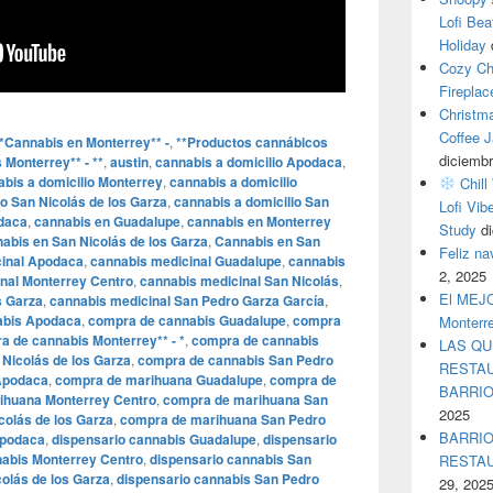
Lofi Bea
Holiday
Cozy Ch
Fireplac
Christm
Coffee J
*Cannabis en Monterrey** -
,
**Productos cannábicos
diciembr
 Monterrey** - **
,
austin
,
cannabis a domicilio Apodaca
,
bis a domicilio Monterrey
,
cannabis a domicilio
Chill
io San Nicolás de los Garza
,
cannabis a domicilio San
Lofi Vib
daca
,
cannabis en Guadalupe
,
cannabis en Monterrey
Study
d
abis en San Nicolás de los Garza
,
Cannabis en San
Feliz n
cinal Apodaca
,
cannabis medicinal Guadalupe
,
cannabis
2, 2025
nal Monterrey Centro
,
cannabis medicinal San Nicolás
,
El MEJOR
s Garza
,
cannabis medicinal San Pedro Garza García
,
abis Apodaca
,
compra de cannabis Guadalupe
,
compra
Monterr
 de cannabis Monterrey** - *
,
compra de cannabis
LAS QU
Nicolás de los Garza
,
compra de cannabis San Pedro
RESTAU
Apodaca
,
compra de marihuana Guadalupe
,
compra de
BARRI
ihuana Monterrey Centro
,
compra de marihuana San
2025
olás de los Garza
,
compra de marihuana San Pedro
BARRIO
Apodaca
,
dispensario cannabis Guadalupe
,
dispensario
nabis Monterrey Centro
,
dispensario cannabis San
RESTA
olás de los Garza
,
dispensario cannabis San Pedro
29, 202