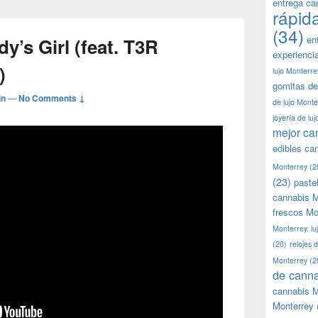
entrega ca
rápid
(34)
en
’s Girl (feat. T3R
experienci
)
lujo Monterre
gomitas de
in
—
No Comments ↓
de lujo Monte
joyería de lu
mejor ca
edibles ca
Monterrey
(2
(23)
paste
cannabis M
frescos Mo
Monterrey. lu
(20)
relojes 
Monterrey
(2
de canna
cannabis M
Monterrey