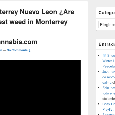
terrey Nuevo Leon ¿Are
Catego
est weed in Monterrey
Categorías
annabis.com
Entrad
in
—
No Comments ↓
Snoop
Winter L
Peacefu
Jazz na
de repr
calma
d
Feliz na
todo el
diciembr
Cozy Ch
Playlist
Snoopy’