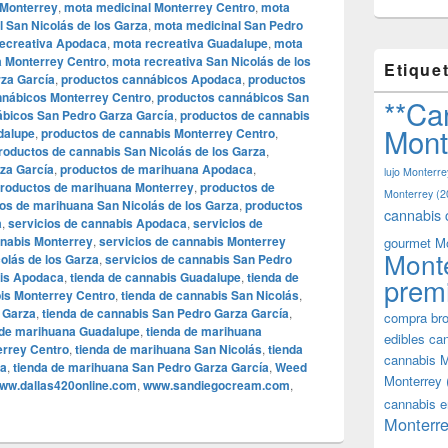
 Monterrey
,
mota medicinal Monterrey Centro
,
mota
 San Nicolás de los Garza
,
mota medicinal San Pedro
ecreativa Apodaca
,
mota recreativa Guadalupe
,
mota
a Monterrey Centro
,
mota recreativa San Nicolás de los
Etique
rza García
,
productos cannábicos Apodaca
,
productos
nnábicos Monterrey Centro
,
productos cannábicos San
**Ca
ábicos San Pedro Garza García
,
productos de cannabis
Mont
dalupe
,
productos de cannabis Monterrey Centro
,
roductos de cannabis San Nicolás de los Garza
,
za García
,
productos de marihuana Apodaca
,
lujo Monterre
roductos de marihuana Monterrey
,
productos de
Monterrey
(2
os de marihuana San Nicolás de los Garza
,
productos
cannabis 
a
,
servicios de cannabis Apodaca
,
servicios de
nnabis Monterrey
,
servicios de cannabis Monterrey
gourmet M
Mont
olás de los Garza
,
servicios de cannabis San Pedro
bis Apodaca
,
tienda de cannabis Guadalupe
,
tienda de
prem
bis Monterrey Centro
,
tienda de cannabis San Nicolás
,
s Garza
,
tienda de cannabis San Pedro Garza García
,
compra bro
 de marihuana Guadalupe
,
tienda de marihuana
edibles ca
errey Centro
,
tienda de marihuana San Nicolás
,
tienda
cannabis M
za
,
tienda de marihuana San Pedro Garza García
,
Weed
Monterrey
ww.dallas420online.com
,
www.sandiegocream.com
,
cannabis e
Monterre