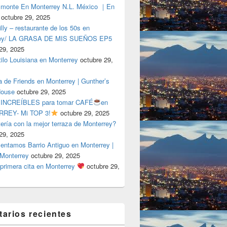
lmonte En Monterrey N.L. México ｜En
octubre 29, 2025
ly – restaurante de los 50s en
rey/ LA GRASA DE MIS SUEÑOS EP5
29, 2025
tilo Louisiana en Monterrey
octubre 29,
a de Friends en Monterrey | Gunther’s
House
octubre 29, 2025
 INCREÍBLES para tomar CAFÉ
en
REY- Mi TOP 3!
octubre 29, 2025
tería con la mejor terraza de Monterrey?
29, 2025
entamos Barrio Antiguo en Monterrey |
 Monterrey
octubre 29, 2025
primera cita en Monterrey
octubre 29,
arios recientes