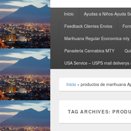
Primary
Inicio
Ayudas a Niños-Ayuda So
menu
Feedback Clientes Envios
Form
Marihuana Regular Economica mty
Panaderia Cannabica MTY
Qu
USA Service – USPS mail deliverys 
Inicio
»
productos de marihuana A
TAG ARCHIVES:
PRODU